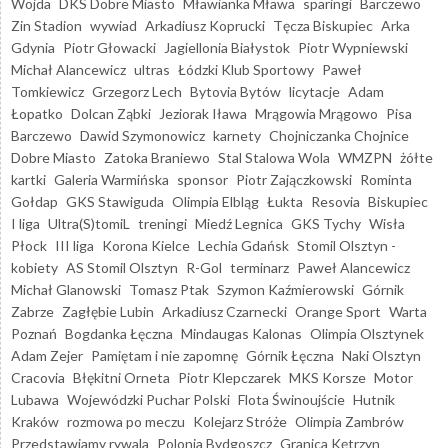
Wojda
DKS Dobre Miasto
Mławianka Mława
sparingi
Barczewo
Zin Stadion
wywiad
Arkadiusz Koprucki
Tęcza Biskupiec
Arka
Gdynia
Piotr Głowacki
Jagiellonia Białystok
Piotr Wypniewski
Michał Alancewicz
ultras
Łódzki Klub Sportowy
Paweł
Tomkiewicz
Grzegorz Lech
Bytovia Bytów
licytacje
Adam
Łopatko
Dolcan Ząbki
Jeziorak Iława
Mrągowia Mrągowo
Pisa
Barczewo
Dawid Szymonowicz
karnety
Chojniczanka Chojnice
Dobre Miasto
Zatoka Braniewo
Stal Stalowa Wola
WMZPN
żółte
kartki
Galeria Warmińska
sponsor
Piotr Zajączkowski
Rominta
Gołdap
GKS Stawiguda
Olimpia Elbląg
Łukta
Resovia
Biskupiec
I liga
Ultra(S)tomiL
treningi
Miedź Legnica
GKS Tychy
Wisła
Płock
III liga
Korona Kielce
Lechia Gdańsk
Stomil Olsztyn -
kobiety
AS Stomil Olsztyn
R-Gol
terminarz
Paweł Alancewicz
Michał Glanowski
Tomasz Ptak
Szymon Kaźmierowski
Górnik
Zabrze
Zagłębie Lubin
Arkadiusz Czarnecki
Orange Sport
Warta
Poznań
Bogdanka Łęczna
Mindaugas Kalonas
Olimpia Olsztynek
Adam Zejer
Pamiętam i nie zapomnę
Górnik Łęczna
Naki Olsztyn
Cracovia
Błękitni Orneta
Piotr Klepczarek
MKS Korsze
Motor
Lubawa
Wojewódzki Puchar Polski
Flota Świnoujście
Hutnik
Kraków
rozmowa po meczu
Kolejarz Stróże
Olimpia Zambrów
Przedstawiamy rywala
Polonia Bydgoszcz
Granica Kętrzyn