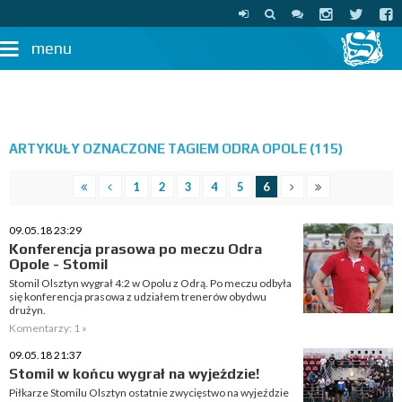
menu
ARTYKUŁY OZNACZONE TAGIEM ODRA OPOLE (115)
1
2
3
4
5
6
09.05.18 23:29
Konferencja prasowa po meczu Odra
Opole - Stomil
Stomil Olsztyn wygrał 4:2 w Opolu z Odrą. Po meczu odbyła
się konferencja prasowa z udziałem trenerów obydwu
drużyn.
Komentarzy: 1 »
09.05.18 21:37
Stomil w końcu wygrał na wyjeździe!
Piłkarze Stomilu Olsztyn ostatnie zwycięstwo na wyjeździe