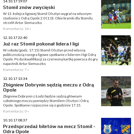
14.10.17 19:07
Stomil znów zwycięski
W 13. kolejce ligowej Stomil Olsztyn wygrał na własnym
stadionie z Odrą Opole 2:0 (1:0). Obie bramki dla Stomilu
strzelił Artur Siemaszko.
Komentarzy: 16 »
12.10.17 22:40
Już raz Stomil pokonał lidera I ligi
W sobotę (godz. 17:15) Stomil Olsztyn przed własną
publicznością rozegra ligowe spotkanie z liderem I ligi Odrą
Opole. Po dyskwalifikacji za czerwoną kartkę powraca do gry
napastnik Artur Siemaszko.
Komentarzy: 7 »
12.10.17 13:34
Zbigniew Dobrynin sędzią meczu z Odrą
Opole
Zbigniew Dobrynin z Łodzi będzie sędzią głównym
sobotniego meczu pomiędzy Stomilem Olsztyn i Odrą
Opole. Spotkanie rozpocznie się o godzinie 17:15.
Komentarzy: 0 »
10.10.17 08:37
Przedsprzedaż biletów na mecz Stomil -
Odra Opole