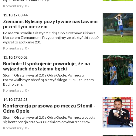
Komentarzy: 0 »
15.10.17 00:44
Ziemann: Byliśmy pozytywnie nastawieni
przed tym meczem
Po meczu Stomilu Olsztyn z Odrą Opole rozmawialiśmy z
Marcelem Ziemannem. Przypomnijmy, że olsztyński zespół
wygrał to spotkanie 2:0.
Komentarzy: 0 »
15.10.17 00:02
Bucholc: Uspokojenie powoduje, że na
wyjazdach dostajemy bęcki
Stomil Olsztyn wygrał 2:0 z Odrą Opole. Po meczu
rozmawialiśmy z obrońcą olsztyńskiego klubu Januszem
Bucholcem.
Komentarzy: 0 »
14.10.17 22:53
Konferencja prasowa po meczu Stomil -
Odra Opole
Stomil Olsztyn wygrał 2:0 z Odrą Opole. Po meczu odbyła
się konferencja prasowa z udziałem obydwu trenerów.
Komentarzy: 0 »