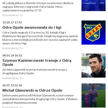
W sobotę piłkarze Stomilu Olsztyn na własnym obiekcie
zagrają z liderem rozgrywek Odrą Opole. Mecz
zaplanowano na godzinę 17:15.
Komentarzy: 0 »
13.05.17 17:53
Odra Opole awansowała do I ligi
Odra Opole wygrała 3:2 w meczu 30. kolejki II ligi z
Błękitnymi Stargard Szczeciński. Dzięki tej wygranej opolski
klub na cztery kolejki przed końcem sezonu zapewnił sobie
awans do Nice I ligi.
Komentarzy: 2 »
08.01.14 16:13
Szymon Kaźmierowski trenuje z Odrą
Opole
26-letni napastnik Szymon Kaźmierowski trenuje z
drugoligową Odrą Opole.
Komentarzy: 1 »
02.07.13 22:18
Michał Glanowski w Odrze Opole
Defensywny pomocnik Michał Glanowski został nowym
zawodnikiem beniaminka drugiej ligi Odry Opole. Z klubem
podpisał dwuletnią umowę.
Komentarzy: 3 »