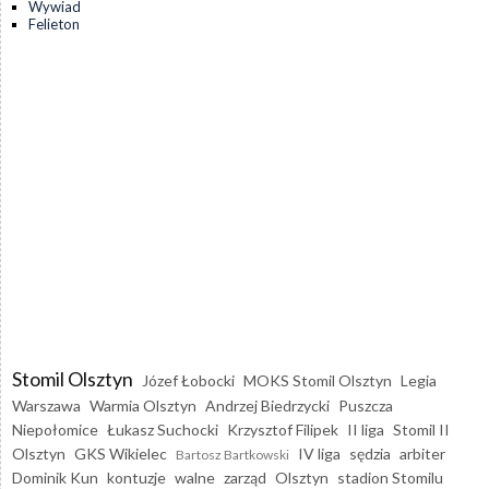
Wywiad
Felieton
Stomil Olsztyn
Józef Łobocki
MOKS Stomil Olsztyn
Legia
Warszawa
Warmia Olsztyn
Andrzej Biedrzycki
Puszcza
Niepołomice
Łukasz Suchocki
Krzysztof Filipek
II liga
Stomil II
Olsztyn
GKS Wikielec
IV liga
sędzia
arbiter
Bartosz Bartkowski
Dominik Kun
kontuzje
walne
zarząd
Olsztyn
stadion Stomilu