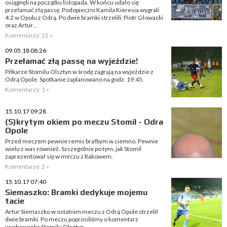
osiągnęli na początku listopada. W końcu udało się
przełamać złą passę. Podopieczni Kamila Kieresia wygrali
4:2 w Opolu z Odrą. Po dwie bramki strzelili: Piotr Głowacki
oraz Artur...
Komentarzy: 22 »
09.05.18 08:26
Przełamać złą passę na wyjeździe!
Piłkarze Stomilu Olsztyn w środę zagrają na wyjeździe z
Odrą Opole. Spotkanie zaplanowano na godz. 19:45.
Komentarzy: 1 »
15.10.17 09:28
(S)krytym okiem po meczu Stomil - Odra
Opole
Przed meczem pewnie remis brałbym w ciemno. Pewnie
wielu z was również. Szczególnie po tym, jak Stomil
zaprezentował się w meczu z Rakowem.
Komentarzy: 2 »
15.10.17 07:40
Siemaszko: Bramki dedykuje mojemu
tacie
Artur Siemaszko w ostatnim meczu z Odrą Opole strzelił
dwie bramki. Po meczu poprosiliśmy o komentarz
wychowanka Stomilu Olsztyn.