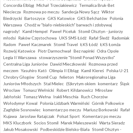
Concordia Elbląg
Michał Trzeciakiewicz
Termalica Bruk-Bet
Nieciecza
Rozmowa po meczu
Sandecja Nowy Sącz
Wiktor
Biedrzycki
Bartoszyce
GKS Katowice
GKS Bełchatów
Polonia
Warszawa
Chodź w "biało-niebieskich" barwach i zdobywaj
nagrody!
Kamil Hempel
Paweł Piceluk
Stomil Olsztyn - juniorzy
młodsi
Raków Częstochowa
UKS SMS Łódź
Rafał Śledź
Radomiak
Radom
Paweł Kaczmarek
Stomil Travel
ŁKS Łódź
ŁKS Łomża
Rozwój Katowice
Piotr Darmochwał
Bez napinki
Odra Opole
Legia II Warszawa
stowarzyszenie "Stomil Ponad Wszystko"
Centralna Liga Juniorów
Dawid Mieczkowski
Rozmowa przed
meczem
Yasuhiro Katō
Olimpia II Elbląg
Kamil Kiereś
Polska U-21
Chrobry Głogów
Stomil Cup
felieton
Makroregionalna Liga
Juniorów Młodszych
Stal Mielec
(S)krytym okiem
komentarz
Śląsk
Wrocław
Tomasz Wełnicki
Robert Kiłdanowicz
Mirosław
Jabłoński
Tomasz Wełna
Irakli Meschia
Ruch Chorzów
Wołodymyr Kowal
Polonia Lidzbark Warmiński
Górnik Polkowice
Zagłębie Sosnowiec
komentarz po meczu
Mariusz Borkowski
Rafał
Kujawa
Jarosław Ratajczak
Polsat Sport
Komentarz po meczu
MKS Kluczbork
Socios Stomil
Marek Maleszewski
Warta Sieradz
Jakub Mosakowski
Podbeskidzie Bielsko-Biała
Stomil Olsztyn -