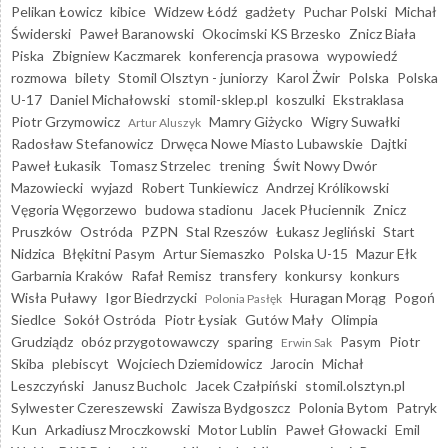
Pelikan Łowicz
kibice
Widzew Łódź
gadżety
Puchar Polski
Michał
Świderski
Paweł Baranowski
Okocimski KS Brzesko
Znicz Biała
Piska
Zbigniew Kaczmarek
konferencja prasowa
wypowiedź
rozmowa
bilety
Stomil Olsztyn - juniorzy
Karol Żwir
Polska
Polska
U-17
Daniel Michałowski
stomil-sklep.pl
koszulki
Ekstraklasa
Piotr Grzymowicz
Mamry Giżycko
Wigry Suwałki
Artur Aluszyk
Radosław Stefanowicz
Drwęca Nowe Miasto Lubawskie
Dajtki
Paweł Łukasik
Tomasz Strzelec
trening
Świt Nowy Dwór
Mazowiecki
wyjazd
Robert Tunkiewicz
Andrzej Królikowski
Vęgoria Węgorzewo
budowa stadionu
Jacek Płuciennik
Znicz
Pruszków
Ostróda
PZPN
Stal Rzeszów
Łukasz Jegliński
Start
Nidzica
Błękitni Pasym
Artur Siemaszko
Polska U-15
Mazur Ełk
Garbarnia Kraków
Rafał Remisz
transfery
konkursy
konkurs
Wisła Puławy
Igor Biedrzycki
Huragan Morąg
Pogoń
Polonia Pasłęk
Siedlce
Sokół Ostróda
Piotr Łysiak
Gutów Mały
Olimpia
Grudziądz
obóz przygotowawczy
sparing
Pasym
Piotr
Erwin Sak
Skiba
plebiscyt
Wojciech Dziemidowicz
Jarocin
Michał
Leszczyński
Janusz Bucholc
Jacek Czałpiński
stomil.olsztyn.pl
Sylwester Czereszewski
Zawisza Bydgoszcz
Polonia Bytom
Patryk
Kun
Arkadiusz Mroczkowski
Motor Lublin
Paweł Głowacki
Emil