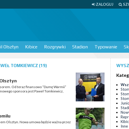
ZALOGUJ
SZ
l Olsztyn
Kibice
Rozgrywki
Stadion
Typowanie
Sk
WEŁ TOMKIEWICZ (19)
WYSZ
Kateg
 Olsztyn
Wsz
nsorem. Od teraz finansowo “Dumę Warmii”
Stom
m nowego sponsora jest Paweł Tomkiewicz,
Stom
Stomi
Juni
Stad
Nowy
omilu
Repr
Kibi
ilem Olsztyn. Nowa umowa będzie ważna przez
Inne