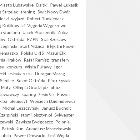
iasto Lubawskie
Dajtki
Paweł Łukasik
 Strzelec
trening
Świt Nowy Dwór
ecki
wyjazd
Robert Tunkiewicz
j Królikowski
Vęgoria Węgorzewo
 stadionu
Jacek Płuciennik
Znicz
ków
Ostróda
PZPN
Stal Rzeszów
Jegliński
Start Nidzica
Błękitni Pasym
Siemaszko
Polska U-15
Mazur Ełk
nia Kraków
Rafał Remisz
transfery
sy
konkurs
Wisła Puławy
Igor
ycki
Huragan Morąg
Polonia Pasłęk
Siedlce
Sokół Ostróda
Piotr Łysiak
 Mały
Olimpia Grudziądz
obóz
otowawczy
sparing
Pasym
Erwin Sak
kiba
plebiscyt
Wojciech Dziemidowicz
Michał Leszczyński
Janusz Bucholc
Czałpiński
stomil.olsztyn.pl
Sylwester
zewski
Zawisza Bydgoszcz
Polonia
Patryk Kun
Arkadiusz Mroczkowski
Lublin
Paweł Głowacki
Emil Wojda