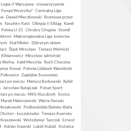
Legia II Warszawa
stowarzyszenie
l Ponad Wszystko"
Centralna Liga
ów
Dawid Mieczkowski
Rozmowa przed
m
Yasuhiro Katō
Olimpia II Elbląg
Kamil
Polska U-21
Chrobry Głogów
Stomil
elieton
Makroregionalna Liga Juniorów
zych
Stal Mielec
(S)krytym okiem
arz
Śląsk Wrocław
Tomasz Wełnicki
 Kiłdanowicz
Mirosław Jabłoński
z Wełna
Irakli Meschia
Ruch Chorzów
ymyr Kowal
Polonia Lidzbark Warmiński
 Polkowice
Zagłębie Sosnowiec
arz po meczu
Mariusz Borkowski
Rafał
a
Jarosław Ratajczak
Polsat Sport
arz po meczu
MKS Kluczbork
Socios
Marek Maleszewski
Warta Sieradz
Mosakowski
Podbeskidzie Bielsko-Biała
 Olsztyn - koszykówka
Tomasz Asensky
 Kraszewski
Wołodymyr Tanczyk
Ernest
ł
Adrian Stawski
Lukáš Kubáň
Kotwica