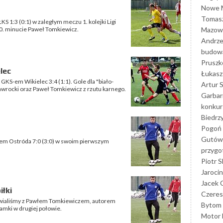
Nowe M
Tomasz
KS 1:3 (0:1) w zaległym meczu 1. kolejki Ligi
Mazowi
0. minucie Paweł Tomkiewicz.
Andrze
budowa
Prusz
lec
Łukasz 
z GKS-em Wikielec 3:4 (1:1). Gole dla "biało-
Artur 
awrocki oraz Paweł Tomkiewicz z rzutu karnego.
Garbar
konkur
Biedrz
Pogoń 
Gutów
ołem Ostróda 7:0 (3:0) w swoim pierwszym
przyg
Piotr S
Jarocin
Jacek 
łki
Czeres
awialiśmy z Pawłem Tomkiewiczem, autorem
Bytom
ramki w drugiej połowie.
Motor 