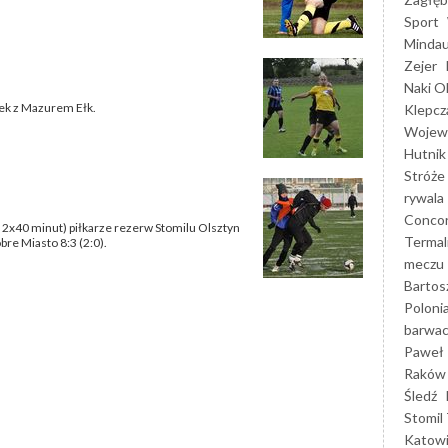
Sport
Mindau
Zejer
Naki O
mek z Mazurem Ełk.
Klepcz
Wojewó
Hutnik
Stróże
rywala
Concor
2x40 minut) piłkarze rezerw Stomilu Olsztyn
Termal
re Miasto 8:3 (2:0).
meczu
Bartos
Poloni
barwac
Paweł 
Raków
Śledź
Stomil 
Katow