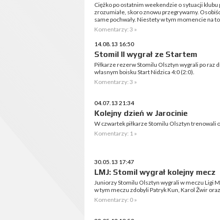
Ciężko po ostatnim weekendzie o sytuacji klubu 
zrozumiałe, skoro znowu przegrywamy. Osobiście
same pochwały. Niestety w tym momencie na to s
Komentarzy: 3 »
14.08.13 16:50
Stomil II wygrał ze Startem
Piłkarze rezerw Stomilu Olsztyn wygrali po raz 
własnym boisku Start Nidzica 4:0 (2:0).
Komentarzy: 3 »
04.07.13 21:34
Kolejny dzień w Jarocinie
W czwartek piłkarze Stomilu Olsztyn trenowali 
Komentarzy: 1 »
30.05.13 17:47
LMJ: Stomil wygrał kolejny mecz
Juniorzy Stomilu Olsztyn wygrali w meczu Ligi 
w tym meczu zdobyli Patryk Kun, Karol Żwir ora
Komentarzy: 0 »