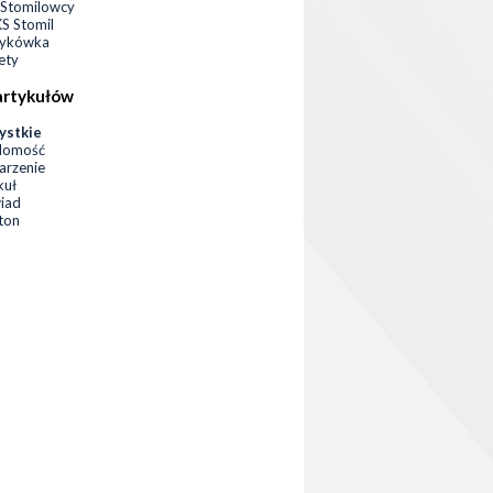
Stomilowcy
 Stomil
zykówka
ety
artykułów
ystkie
domość
rzenie
kuł
iad
eton