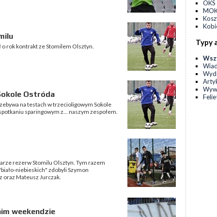
OKS 
MOKS
Kos
Kobi
milu
Typy 
o rok kontrakt ze Stomilem Olsztyn.
Wsz
Wia
Wyda
Arty
Wyw
Sokole Ostróda
Feli
zebywa na testach w trzecioligowym Sokole
spotkaniu sparingowym z... naszym zespołem.
łkarze rezerw Stomilu Olsztyn. Tym razem
 "biało-niebieskich" zdobyli Szymon
z oraz Mateusz Jurczak.
tnim weekendzie