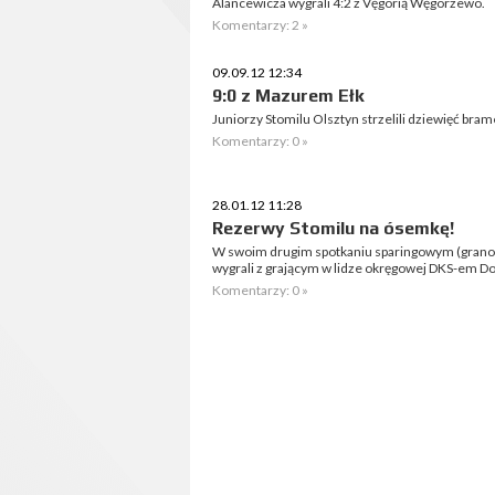
Alancewicza wygrali 4:2 z Vęgorią Węgorzewo.
Komentarzy: 2 »
09.09.12 12:34
9:0 z Mazurem Ełk
Juniorzy Stomilu Olsztyn strzelili dziewięć bra
Komentarzy: 0 »
28.01.12 11:28
Rezerwy Stomilu na ósemkę!
W swoim drugim spotkaniu sparingowym (grano 
wygrali z grającym w lidze okręgowej DKS-em Dob
Komentarzy: 0 »