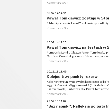
Komentarzy: 0 »
07.07.14 14:31
Paweł Tomkiewicz zostaje w Sto
19-letni pomocnik Paweł Tomkiewicz przedłużył 
Komentarzy: 3 »
18.01.14 12:25
Paweł Tomkiewicz na testach w 
Pomocnik Stomilu Olsztyn Paweł Tomkiewicz pr
Ostróda. Zawodnik gra w ostródzkim zespole w 
Komentarzy: 0 »
10.11.13 13:49
Kolejne trzy punkty rezerw
Kolejne trzy punkty na swoim koncie zapisali pi
wygrali z Vęgoria Węgorzewo 4:1 (1:1). Gole dla
Kaźmierowski, Bartosz Papka, Paweł Tomkiewic
Komentarzy: 0 »
25.09.13 11:02
"Bez napinki": Refleksje po osta