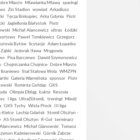
bre Miasto
Mławianka Mława
sparingi
ewo
Zin Stadion
wywiad
Arkadiusz
ki
Tęcza Biskupiec
Arka Gdynia
Piotr
cki
Jagiellonia Białystok
Piotr
ewski
Michał Alancewicz
ultras
Łódzki
portowy
Paweł Tomkiewicz
Grzegorz
Bytovia Bytów
licytacje
Adam Łopatko
 Ząbki
Jeziorak Iława
Mrągowia
wo
Pisa Barczewo
Dawid Szymonowicz
y
Chojniczanka Chojnice
Dobre Miasto
 Braniewo
Stal Stalowa Wola
WMZPN
artki
Galeria Warmińska
sponsor
Piotr
kowski
Rominta Gołdap
GKS
uda
Olimpia Elbląg
Łukta
Resovia
iec
I liga
Ultra(S)tomiL
treningi
Miedź
a
GKS Tychy
Wisła Płock
III liga
 Kielce
Lechia Gdańsk
Stomil Olsztyn -
y
AS Stomil Olsztyn
R-Gol
terminarz
Alancewicz
Michał Glanowski
Tomasz
Szymon Kaźmierowski
Górnik Zabrze
ie Lubin
Arkadiusz Czarnecki
Orange