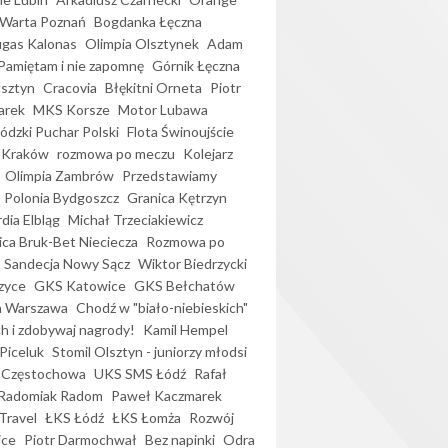
Warta Poznań
Bogdanka Łęczna
gas Kalonas
Olimpia Olsztynek
Adam
Pamiętam i nie zapomnę
Górnik Łęczna
lsztyn
Cracovia
Błękitni Orneta
Piotr
arek
MKS Korsze
Motor Lubawa
dzki Puchar Polski
Flota Świnoujście
 Kraków
rozmowa po meczu
Kolejarz
Olimpia Zambrów
Przedstawiamy
Polonia Bydgoszcz
Granica Kętrzyn
dia Elbląg
Michał Trzeciakiewicz
ica Bruk-Bet Nieciecza
Rozmowa po
Sandecja Nowy Sącz
Wiktor Biedrzycki
zyce
GKS Katowice
GKS Bełchatów
a Warszawa
Chodź w "biało-niebieskich"
h i zdobywaj nagrody!
Kamil Hempel
Piceluk
Stomil Olsztyn - juniorzy młodsi
 Częstochowa
UKS SMS Łódź
Rafał
Radomiak Radom
Paweł Kaczmarek
Travel
ŁKS Łódź
ŁKS Łomża
Rozwój
ice
Piotr Darmochwał
Bez napinki
Odra