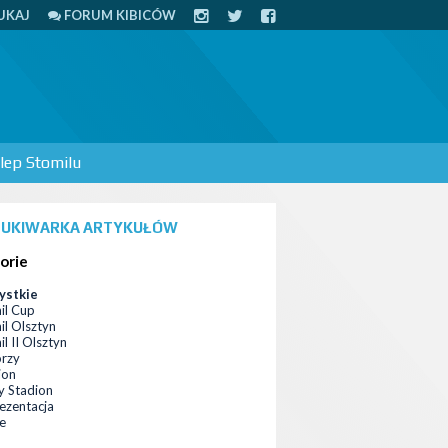
UKAJ
FORUM KIBICÓW
lep Stomilu
UKIWARKA ARTYKUŁÓW
orie
ystkie
il Cup
il Olsztyn
l II Olsztyn
orzy
ion
 Stadion
ezentacja
ce