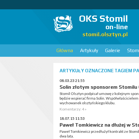
OKS Stomil
on-line
stomil.olsztyn.pl
Główna
Artykuły
Galerie
Stomi
ARTYKUŁY OZNACZONE TAGIEM PA
08.03.23 21:55
Solin złotym sponsorem Stomilu
Stomil Olsztyn podpisał umowę z kolejnym spo
będzie wspierać firma Solin. Współwłaściciele
wychowanek olsztyńskiego klubu.
Komentarzy: 4 »
18.07.15 11:53
Paweł Tomkiewicz na dłużej w St
Paweł Tomkiewicz przedłużył kontrakt ze Stom
dwa lata.