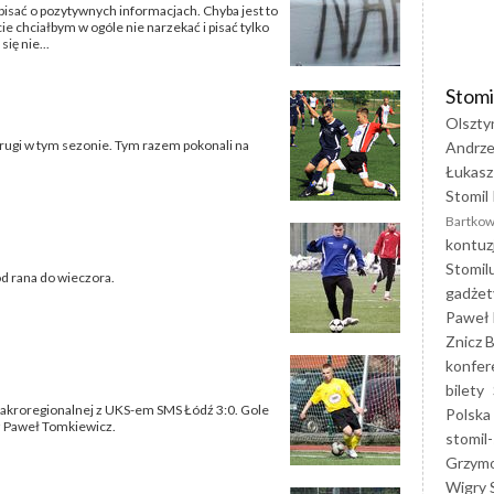
pisać o pozytywnych informacjach. Chyba jest to
 chciałbym w ogóle nie narzekać i pisać tylko
ię nie...
Stomi
Olszty
drugi w tym sezonie. Tym razem pokonali na
Andrze
Łukasz
Stomil 
Bartkow
kontuz
Stomil
od rana do wieczora.
gadżet
Paweł 
Znicz B
konfer
bilety
Makroregionalnej z UKS-em SMS Łódź 3:0. Gole
Polska
z Paweł Tomkiewicz.
stomil-
Grzym
Wigry 