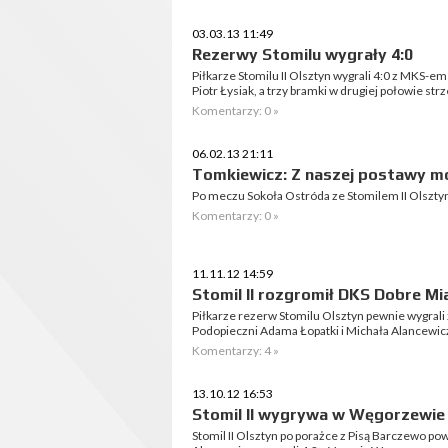
03.03.13 11:49
Rezerwy Stomilu wygrały 4:0
Piłkarze Stomilu II Olsztyn wygrali 4:0 z MKS-e
Piotr Łysiak, a trzy bramki w drugiej połowie str
Komentarzy: 0 »
06.02.13 21:11
Tomkiewicz: Z naszej postawy 
Po meczu Sokoła Ostróda ze Stomilem II Olsz
Komentarzy: 0 »
11.11.12 14:59
Stomil II rozgromił DKS Dobre Mi
Piłkarze rezerw Stomilu Olsztyn pewnie wygrali z
Podopieczni Adama Łopatki i Michała Alancewic
Komentarzy: 4 »
13.10.12 16:53
Stomil II wygrywa w Węgorzewie
Stomil II Olsztyn po porażce z Pisą Barczewo po