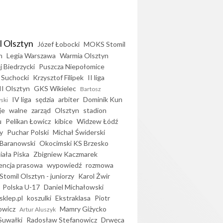
l Olsztyn
Józef Łobocki
MOKS Stomil
n
Legia Warszawa
Warmia Olsztyn
j Biedrzycki
Puszcza Niepołomice
 Suchocki
Krzysztof Filipek
II liga
II Olsztyn
GKS Wikielec
Bartosz
IV liga
sędzia
arbiter
Dominik Kun
ski
je
walne
zarząd
Olsztyn
stadion
u
Pelikan Łowicz
kibice
Widzew Łódź
y
Puchar Polski
Michał Świderski
Baranowski
Okocimski KS Brzesko
iała Piska
Zbigniew Kaczmarek
encja prasowa
wypowiedź
rozmowa
Stomil Olsztyn - juniorzy
Karol Żwir
Polska U-17
Daniel Michałowski
sklep.pl
koszulki
Ekstraklasa
Piotr
owicz
Mamry Giżycko
Artur Aluszyk
Suwałki
Radosław Stefanowicz
Drwęca