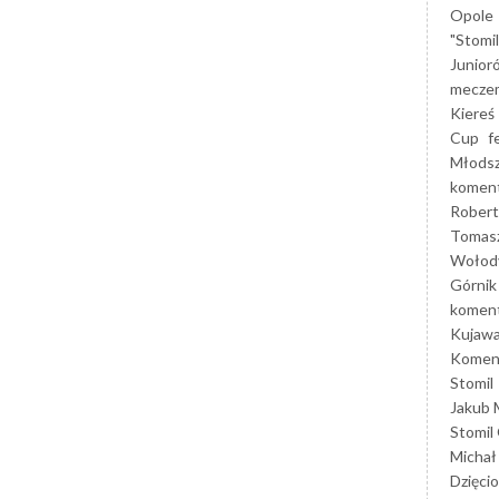
Opole
"Stomi
Junior
mecze
Kiereś
Cup
f
Młods
koment
Robert
Tomas
Wołod
Górnik
koment
Kujaw
Koment
Stomil
Jakub 
Stomil
Michał
Dzięcio