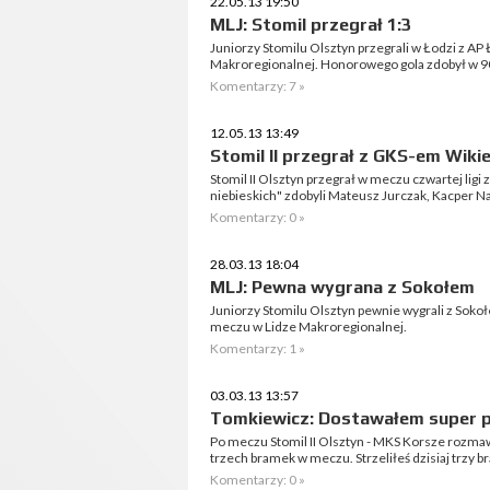
22.05.13 19:50
MLJ: Stomil przegrał 1:3
Juniorzy Stomilu Olsztyn przegrali w Łodzi z AP Ł
Makroregionalnej. Honorowego gola zdobył w 9
Komentarzy: 7 »
12.05.13 13:49
Stomil II przegrał z GKS-em Wikie
Stomil II Olsztyn przegrał w meczu czwartej ligi 
niebieskich" zdobyli Mateusz Jurczak, Kacper N
Komentarzy: 0 »
28.03.13 18:04
MLJ: Pewna wygrana z Sokołem
Juniorzy Stomilu Olsztyn pewnie wygrali z Sok
meczu w Lidze Makroregionalnej.
Komentarzy: 1 »
03.03.13 13:57
Tomkiewicz: Dostawałem super pi
Po meczu Stomil II Olsztyn - MKS Korsze rozm
trzech bramek w meczu. Strzeliłeś dzisiaj trzy b
Komentarzy: 0 »