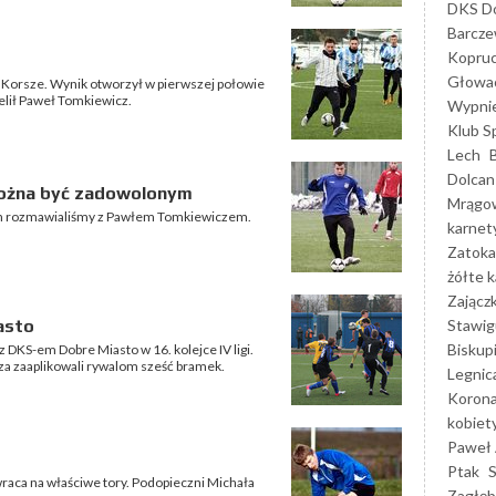
DKS Do
Barcz
Kopruc
Głowa
m Korsze. Wynik otworzył w pierwszej połowie
zelił Paweł Tomkiewicz.
Wypni
Klub S
Lech
Dolcan
można być zadowolonym
Mrągo
tyn rozmawialiśmy z Pawłem Tomkiewiczem.
karnet
Zatoka
żółte k
Zającz
Stawig
asto
Biskup
 DKS-em Dobre Miasto w 16. kolejce IV ligi.
za zaaplikowali rywalom sześć bramek.
Legnic
Korona
kobiet
Paweł 
Ptak
wraca na właściwe tory. Podopieczni Michała
Zagłęb