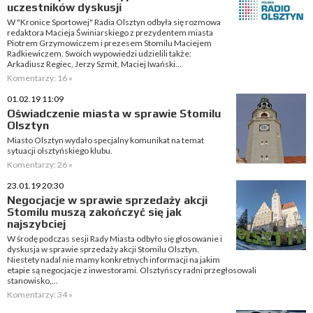
uczestników dyskusji
W "Kronice Sportowej" Radia Olsztyn odbyła się rozmowa
redaktora Macieja Świniarskiego z prezydentem miasta
Piotrem Grzymowiczem i prezesem Stomilu Maciejem
Radkiewiczem. Swoich wypowiedzi udzielili także:
Arkadiusz Regiec, Jerzy Szmit, Maciej Iwański...
Komentarzy: 16 »
01.02.19 11:09
Oświadczenie miasta w sprawie Stomilu
Olsztyn
Miasto Olsztyn wydało specjalny komunikat na temat
sytuacji olsztyńskiego klubu.
Komentarzy: 26 »
23.01.19 20:30
Negocjacje w sprawie sprzedaży akcji
Stomilu muszą zakończyć się jak
najszybciej
W środę podczas sesji Rady Miasta odbyło się głosowanie i
dyskusja w sprawie sprzedaży akcji Stomilu Olsztyn.
Niestety nadal nie mamy konkretnych informacji na jakim
etapie są negocjacje z inwestorami. Olsztyńscy radni przegłosowali
stanowisko,...
Komentarzy: 34 »