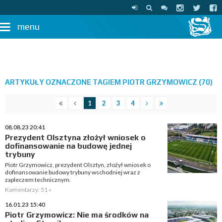
menu
ARTYKUŁY OZNACZONE TAGIEM PIOTR GRZYMOWICZ (70)
1
2
3
4
08.08.23 20:41
Prezydent Olsztyna złożył wniosek o
dofinansowanie na budowę jednej
trybuny
Piotr Grzymowicz, prezydent Olsztyn, złożył wniosek o
dofinansowanie budowy trybuny wschodniej wraz z
zapleczem technicznym.
Komentarzy: 51 »
16.01.23 15:40
Piotr Grzymowicz: Nie ma środków na