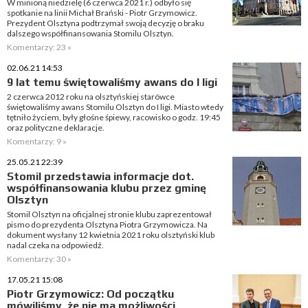
W minioną niedzielę (6 czerwca 2021 r.) odbyło się
spotkanie na linii Michał Brański - Piotr Grzymowicz.
Prezydent Olsztyna podtrzymał swoją decyzję o braku
dalszego współfinansowania Stomilu Olsztyn.
Komentarzy: 23 »
02.06.21 14:53
9 lat temu świętowaliśmy awans do I ligi
2 czerwca 2012 roku na olsztyńskiej starówce
świętowaliśmy awans Stomilu Olsztyn do I ligi. Miasto wtedy
tętniło życiem, były głośne śpiewy, racowisko o godz. 19:45
oraz polityczne deklaracje.
Komentarzy: 9 »
25.05.21 22:39
Stomil przedstawia informacje dot.
współfinansowania klubu przez gminę
Olsztyn
Stomil Olsztyn na oficjalnej stronie klubu zaprezentował
pismo do prezydenta Olsztyna Piotra Grzymowicza. Na
dokument wysłany 12 kwietnia 2021 roku olsztyński klub
nadal czeka na odpowiedź.
Komentarzy: 30 »
17.05.21 15:08
Piotr Grzymowicz: Od początku
mówiliśmy, że nie ma możliwości