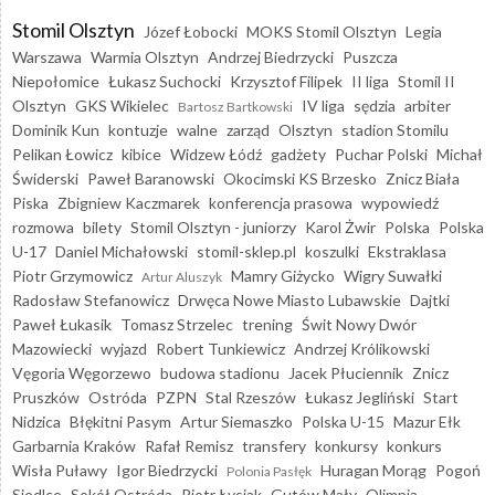
Stomil Olsztyn
Józef Łobocki
MOKS Stomil Olsztyn
Legia
Warszawa
Warmia Olsztyn
Andrzej Biedrzycki
Puszcza
Niepołomice
Łukasz Suchocki
Krzysztof Filipek
II liga
Stomil II
Olsztyn
GKS Wikielec
IV liga
sędzia
arbiter
Bartosz Bartkowski
Dominik Kun
kontuzje
walne
zarząd
Olsztyn
stadion Stomilu
Pelikan Łowicz
kibice
Widzew Łódź
gadżety
Puchar Polski
Michał
Świderski
Paweł Baranowski
Okocimski KS Brzesko
Znicz Biała
Piska
Zbigniew Kaczmarek
konferencja prasowa
wypowiedź
rozmowa
bilety
Stomil Olsztyn - juniorzy
Karol Żwir
Polska
Polska
U-17
Daniel Michałowski
stomil-sklep.pl
koszulki
Ekstraklasa
Piotr Grzymowicz
Mamry Giżycko
Wigry Suwałki
Artur Aluszyk
Radosław Stefanowicz
Drwęca Nowe Miasto Lubawskie
Dajtki
Paweł Łukasik
Tomasz Strzelec
trening
Świt Nowy Dwór
Mazowiecki
wyjazd
Robert Tunkiewicz
Andrzej Królikowski
Vęgoria Węgorzewo
budowa stadionu
Jacek Płuciennik
Znicz
Pruszków
Ostróda
PZPN
Stal Rzeszów
Łukasz Jegliński
Start
Nidzica
Błękitni Pasym
Artur Siemaszko
Polska U-15
Mazur Ełk
Garbarnia Kraków
Rafał Remisz
transfery
konkursy
konkurs
Wisła Puławy
Igor Biedrzycki
Huragan Morąg
Pogoń
Polonia Pasłęk
Siedlce
Sokół Ostróda
Piotr Łysiak
Gutów Mały
Olimpia