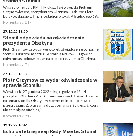
stadion Stomilu
W na stronie radia RMF FM ukazał się wywiad z Piotrem
Grzymowiczem, prezydentem Olsztyna. Redaktor Piotr
Bułakowski zapytał m.in. o stadion przy al. Piłsudskiego 69a.
Komentarzy: 21 »
27.12.22 18:59
Stomil odpowiada na oświadczenie
prezydenta Olsztyna
Piotr Grzymowicz wydał we wtorek oświadczenie odnośnie
Stomilu Olsztyn i meczu z Garbarnią Kraków. II-ligowiec
natychmiast odpowiedział na pismo prezydenta Olsztyna.
Komentarzy: 7 »
27.12.22 15:27
Piotr Grzymowicz wydał oświadczenie w
sprawie Stomilu
We wtorek (27 grudnia 2022 roku) o godzinie 13:14
prezydent Olsztyna Piotr Grzymowicz wydał oświadczenie
na temat Stomilu Olsztyn, w którym m.in. padło słowo
przepraszam. Zapraszamy do zapoznania się z treścią, która
ukazała się na oficjalnej...
Komentarzy: 21 »
15.12.22 13:45
Echo ostatniej sesji Rady Miasta. Stomil