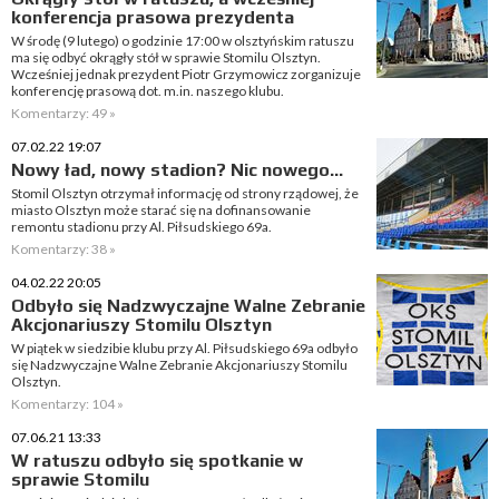
konferencja prasowa prezydenta
W środę (9 lutego) o godzinie 17:00 w olsztyńskim ratuszu
ma się odbyć okrągły stół w sprawie Stomilu Olsztyn.
Wcześniej jednak prezydent Piotr Grzymowicz zorganizuje
konferencję prasową dot. m.in. naszego klubu.
Komentarzy: 49 »
07.02.22 19:07
Nowy ład, nowy stadion? Nic nowego…
Stomil Olsztyn otrzymał informację od strony rządowej, że
miasto Olsztyn może starać się na dofinansowanie
remontu stadionu przy Al. Piłsudskiego 69a.
Komentarzy: 38 »
04.02.22 20:05
Odbyło się Nadzwyczajne Walne Zebranie
Akcjonariuszy Stomilu Olsztyn
W piątek w siedzibie klubu przy Al. Piłsudskiego 69a odbyło
się Nadzwyczajne Walne Zebranie Akcjonariuszy Stomilu
Olsztyn.
Komentarzy: 104 »
07.06.21 13:33
W ratuszu odbyło się spotkanie w
sprawie Stomilu