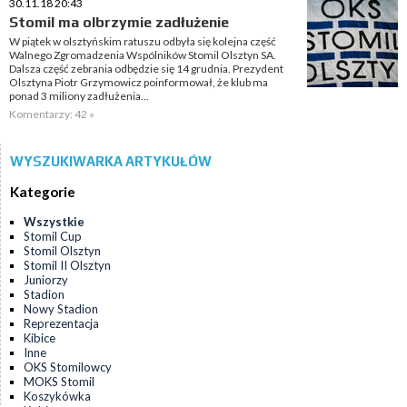
30.11.18 20:43
Stomil ma olbrzymie zadłużenie
W piątek w olsztyńskim ratuszu odbyła się kolejna część
Walnego Zgromadzenia Wspólników Stomil Olsztyn SA.
Dalsza część zebrania odbędzie się 14 grudnia. Prezydent
Olsztyna Piotr Grzymowicz poinformował, że klub ma
ponad 3 miliony zadłużenia...
Komentarzy: 42 »
WYSZUKIWARKA ARTYKUŁÓW
Kategorie
Wszystkie
Stomil Cup
Stomil Olsztyn
Stomil II Olsztyn
Juniorzy
Stadion
Nowy Stadion
Reprezentacja
Kibice
Inne
OKS Stomilowcy
MOKS Stomil
Koszykówka