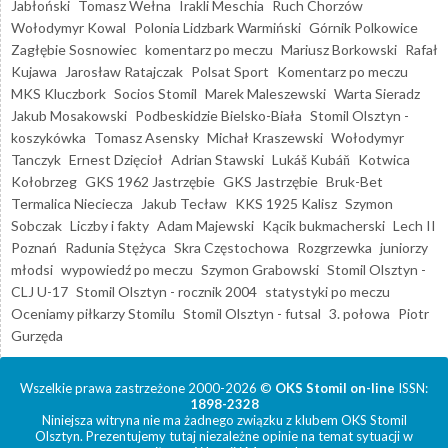
Jabłoński
Tomasz Wełna
Irakli Meschia
Ruch Chorzów
Wołodymyr Kowal
Polonia Lidzbark Warmiński
Górnik Polkowice
Zagłębie Sosnowiec
komentarz po meczu
Mariusz Borkowski
Rafał
Kujawa
Jarosław Ratajczak
Polsat Sport
Komentarz po meczu
MKS Kluczbork
Socios Stomil
Marek Maleszewski
Warta Sieradz
Jakub Mosakowski
Podbeskidzie Bielsko-Biała
Stomil Olsztyn -
koszykówka
Tomasz Asensky
Michał Kraszewski
Wołodymyr
Tanczyk
Ernest Dzięcioł
Adrian Stawski
Lukáš Kubáň
Kotwica
Kołobrzeg
GKS 1962 Jastrzębie
GKS Jastrzębie
Bruk-Bet
Termalica Nieciecza
Jakub Tecław
KKS 1925 Kalisz
Szymon
Sobczak
Liczby i fakty
Adam Majewski
Kącik bukmacherski
Lech II
Poznań
Radunia Stężyca
Skra Częstochowa
Rozgrzewka
juniorzy
młodsi
wypowiedź po meczu
Szymon Grabowski
Stomil Olsztyn -
CLJ U-17
Stomil Olsztyn - rocznik 2004
statystyki po meczu
Oceniamy piłkarzy Stomilu
Stomil Olsztyn - futsal
3. połowa
Piotr
Gurzęda
Wszelkie prawa zastrzeżone 2000-2026 ©
OKS Stomil on-line
ISSN:
1898-2328
Niniejsza witryna nie ma żadnego związku z klubem OKS Stomil
Olsztyn. Prezentujemy tutaj niezależne opinie na temat sytuacji w