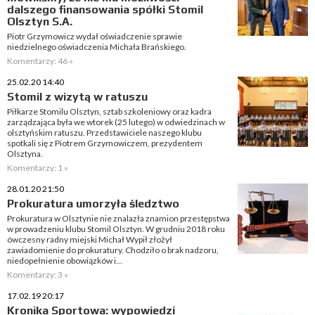
dalszego finansowania spółki Stomil
Olsztyn S.A.
Piotr Grzymowicz wydał oświadczenie sprawie
niedzielnego oświadczenia Michała Brańskiego.
Komentarzy: 46 »
25.02.20 14:40
Stomil z wizytą w ratuszu
Piłkarze Stomilu Olsztyn, sztab szkoleniowy oraz kadra
zarządzająca była we wtorek (25 lutego) w odwiedzinach w
olsztyńskim ratuszu. Przedstawiciele naszego klubu
spotkali się z Piotrem Grzymowiczem, prezydentem
Olsztyna.
Komentarzy: 1 »
28.01.20 21:50
Prokuratura umorzyła śledztwo
Prokuratura w Olsztynie nie znalazła znamion przestępstwa
w prowadzeniu klubu Stomil Olsztyn. W grudniu 2018 roku
ówczesny radny miejski Michał Wypił złożył
zawiadomienie do prokuratury. Chodziło o brak nadzoru,
niedopełnienie obowiązków i...
Komentarzy: 3 »
17.02.19 20:17
Kronika Sportowa: wypowiedzi