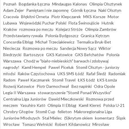
Poznań
Bogdanka Łęczna
Mindaugas Kalonas
Olimpia Olsztynek
Adam Zejer
Pamiętam i nie zapomnę
Górnik Łęczna
Naki Olsztyn
Cracovia
Błękitni Orneta
Piotr Klepczarek
MKS Korsze
Motor
Lubawa
Wojewódzki Puchar Polski
Flota Świnoujście
Hutnik
Kraków
rozmowa po meczu
Kolejarz Stróże
Olimpia Zambrów
Przedstawiamy rywala
Polonia Bydgoszcz
Granica Kętrzyn
Concordia Elbląg
Michał Trzeciakiewicz
Termalica Bruk-Bet
Nieciecza
Rozmowa po meczu
Sandecja Nowy Sącz
Wiktor
Biedrzycki
Bartoszyce
GKS Katowice
GKS Bełchatów
Polonia
Warszawa
Chodź w "biało-niebieskich" barwach i zdobywaj
nagrody!
Kamil Hempel
Paweł Piceluk
Stomil Olsztyn - juniorzy
młodsi
Raków Częstochowa
UKS SMS Łódź
Rafał Śledź
Radomiak
Radom
Paweł Kaczmarek
Stomil Travel
ŁKS Łódź
ŁKS Łomża
Rozwój Katowice
Piotr Darmochwał
Bez napinki
Odra Opole
Legia II Warszawa
stowarzyszenie "Stomil Ponad Wszystko"
Centralna Liga Juniorów
Dawid Mieczkowski
Rozmowa przed
meczem
Yasuhiro Katō
Olimpia II Elbląg
Kamil Kiereś
Polska U-21
Chrobry Głogów
Stomil Cup
felieton
Makroregionalna Liga
Juniorów Młodszych
Stal Mielec
(S)krytym okiem
komentarz
Śląsk
Wrocław
Tomasz Wełnicki
Robert Kiłdanowicz
Mirosław