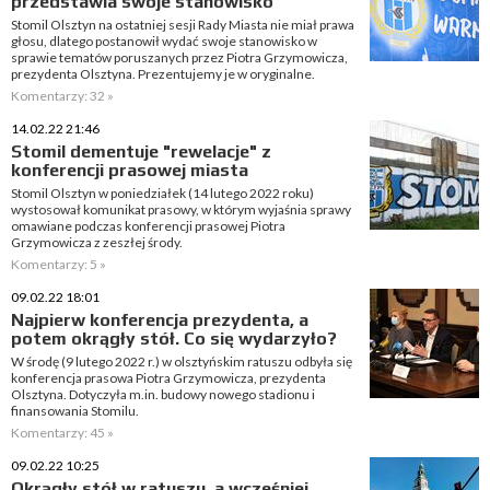
przedstawia swoje stanowisko
Stomil Olsztyn na ostatniej sesji Rady Miasta nie miał prawa
głosu, dlatego postanowił wydać swoje stanowisko w
sprawie tematów poruszanych przez Piotra Grzymowicza,
prezydenta Olsztyna. Prezentujemy je w oryginalne.
Komentarzy: 32 »
14.02.22 21:46
Stomil dementuje "rewelacje" z
konferencji prasowej miasta
Stomil Olsztyn w poniedziałek (14 lutego 2022 roku)
wystosował komunikat prasowy, w którym wyjaśnia sprawy
omawiane podczas konferencji prasowej Piotra
Grzymowicza z zeszłej środy.
Komentarzy: 5 »
09.02.22 18:01
Najpierw konferencja prezydenta, a
potem okrągły stół. Co się wydarzyło?
W środę (9 lutego 2022 r.) w olsztyńskim ratuszu odbyła się
konferencja prasowa Piotra Grzymowicza, prezydenta
Olsztyna. Dotyczyła m.in. budowy nowego stadionu i
finansowania Stomilu.
Komentarzy: 45 »
09.02.22 10:25
Okrągły stół w ratuszu, a wcześniej