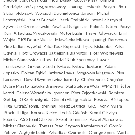
Grudziądz
obóz przygotowawczy
sparing
Pasym
Piotr
Erwin Sak
Skiba
plebiscyt
Wojciech Dziemidowicz
Jarocin
Michał
Leszczyński
Janusz Bucholc
Jacek Czałpiński
stomil.olsztyn.pl
Sylwester Czereszewski
Zawisza Bydgoszcz
Polonia Bytom
Patryk
Kun
Arkadiusz Mroczkowski
Motor Lublin
Paweł Głowacki
Emil
Wojda
DKS Dobre Miasto
Mławianka Mława
sparingi
Barczewo
Zin Stadion
wywiad
Arkadiusz Koprucki
Tęcza Biskupiec
Arka
Gdynia
Piotr Głowacki
Jagiellonia Białystok
Piotr Wypniewski
Michał Alancewicz
ultras
Łódzki Klub Sportowy
Paweł
Tomkiewicz
Grzegorz Lech
Bytovia Bytów
licytacje
Adam
Łopatko
Dolcan Ząbki
Jeziorak Iława
Mrągowia Mrągowo
Pisa
Barczewo
Dawid Szymonowicz
karnety
Chojniczanka Chojnice
Dobre Miasto
Zatoka Braniewo
Stal Stalowa Wola
WMZPN
żółte
kartki
Galeria Warmińska
sponsor
Piotr Zajączkowski
Rominta
Gołdap
GKS Stawiguda
Olimpia Elbląg
Łukta
Resovia
Biskupiec
I liga
Ultra(S)tomiL
treningi
Miedź Legnica
GKS Tychy
Wisła
Płock
III liga
Korona Kielce
Lechia Gdańsk
Stomil Olsztyn -
kobiety
AS Stomil Olsztyn
R-Gol
terminarz
Paweł Alancewicz
Michał Glanowski
Tomasz Ptak
Szymon Kaźmierowski
Górnik
Zabrze
Zagłębie Lubin
Arkadiusz Czarnecki
Orange Sport
Warta