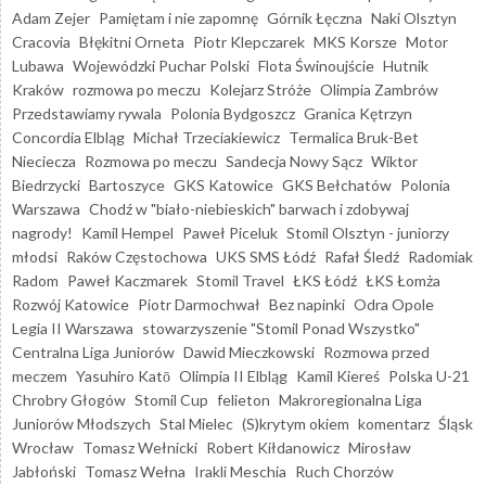
Adam Zejer
Pamiętam i nie zapomnę
Górnik Łęczna
Naki Olsztyn
Cracovia
Błękitni Orneta
Piotr Klepczarek
MKS Korsze
Motor
Lubawa
Wojewódzki Puchar Polski
Flota Świnoujście
Hutnik
Kraków
rozmowa po meczu
Kolejarz Stróże
Olimpia Zambrów
Przedstawiamy rywala
Polonia Bydgoszcz
Granica Kętrzyn
Concordia Elbląg
Michał Trzeciakiewicz
Termalica Bruk-Bet
Nieciecza
Rozmowa po meczu
Sandecja Nowy Sącz
Wiktor
Biedrzycki
Bartoszyce
GKS Katowice
GKS Bełchatów
Polonia
Warszawa
Chodź w "biało-niebieskich" barwach i zdobywaj
nagrody!
Kamil Hempel
Paweł Piceluk
Stomil Olsztyn - juniorzy
młodsi
Raków Częstochowa
UKS SMS Łódź
Rafał Śledź
Radomiak
Radom
Paweł Kaczmarek
Stomil Travel
ŁKS Łódź
ŁKS Łomża
Rozwój Katowice
Piotr Darmochwał
Bez napinki
Odra Opole
Legia II Warszawa
stowarzyszenie "Stomil Ponad Wszystko"
Centralna Liga Juniorów
Dawid Mieczkowski
Rozmowa przed
meczem
Yasuhiro Katō
Olimpia II Elbląg
Kamil Kiereś
Polska U-21
Chrobry Głogów
Stomil Cup
felieton
Makroregionalna Liga
Juniorów Młodszych
Stal Mielec
(S)krytym okiem
komentarz
Śląsk
Wrocław
Tomasz Wełnicki
Robert Kiłdanowicz
Mirosław
Jabłoński
Tomasz Wełna
Irakli Meschia
Ruch Chorzów