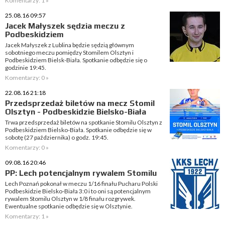
Komentarzy: 1 »
25.08.16 09:57
Jacek Małyszek sędzia meczu z
Podbeskidziem
Jacek Małyszek z Lublina będzie sędzią głównym
sobotniego meczu pomiędzy Stomilem Olsztyn i
Podbeskidziem Bielsk-Biała. Spotkanie odbędzie się o
godzinie 19:45.
Komentarzy: 0 »
22.08.16 21:18
Przedsprzedaż biletów na mecz Stomil
Olsztyn - Podbeskidzie Bielsko-Biała
Trwa przedsprzedaż biletów na spotkanie Stomilu Olsztyn z
Podbeskidziem Bielsko-Biała. Spotkanie odbędzie się w
sobotę (27 października) o godz. 19:45.
Komentarzy: 0 »
09.08.16 20:46
PP: Lech potencjalnym rywalem Stomilu
Lech Poznań pokonał w meczu 1/16 finału Pucharu Polski
Podbeskidzie Bielsko-Biała 3:0 i to oni są potencjalnym
rywalem Stomilu Olsztyn w 1/8 finału rozgrywek.
Ewentualne spotkanie odbędzie się w Olsztynie.
Komentarzy: 1 »