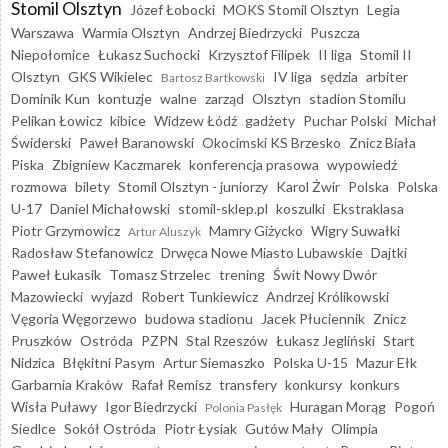
Stomil Olsztyn
Józef Łobocki
MOKS Stomil Olsztyn
Legia
Warszawa
Warmia Olsztyn
Andrzej Biedrzycki
Puszcza
Niepołomice
Łukasz Suchocki
Krzysztof Filipek
II liga
Stomil II
Olsztyn
GKS Wikielec
IV liga
sędzia
arbiter
Bartosz Bartkowski
Dominik Kun
kontuzje
walne
zarząd
Olsztyn
stadion Stomilu
Pelikan Łowicz
kibice
Widzew Łódź
gadżety
Puchar Polski
Michał
Świderski
Paweł Baranowski
Okocimski KS Brzesko
Znicz Biała
Piska
Zbigniew Kaczmarek
konferencja prasowa
wypowiedź
rozmowa
bilety
Stomil Olsztyn - juniorzy
Karol Żwir
Polska
Polska
U-17
Daniel Michałowski
stomil-sklep.pl
koszulki
Ekstraklasa
Piotr Grzymowicz
Mamry Giżycko
Wigry Suwałki
Artur Aluszyk
Radosław Stefanowicz
Drwęca Nowe Miasto Lubawskie
Dajtki
Paweł Łukasik
Tomasz Strzelec
trening
Świt Nowy Dwór
Mazowiecki
wyjazd
Robert Tunkiewicz
Andrzej Królikowski
Vęgoria Węgorzewo
budowa stadionu
Jacek Płuciennik
Znicz
Pruszków
Ostróda
PZPN
Stal Rzeszów
Łukasz Jegliński
Start
Nidzica
Błękitni Pasym
Artur Siemaszko
Polska U-15
Mazur Ełk
Garbarnia Kraków
Rafał Remisz
transfery
konkursy
konkurs
Wisła Puławy
Igor Biedrzycki
Huragan Morąg
Pogoń
Polonia Pasłęk
Siedlce
Sokół Ostróda
Piotr Łysiak
Gutów Mały
Olimpia