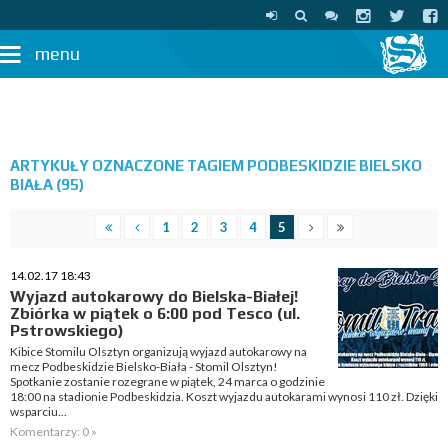
menu
ARTYKUŁY OZNACZONE TAGIEM PODBESKIDZIE BIELSKO
BIAŁA (95)
1
2
3
4
5
14.02.17 18:43
Wyjazd autokarowy do Bielska-Białej!
Zbiórka w piątek o 6:00 pod Tesco (ul.
Pstrowskiego)
Kibice Stomilu Olsztyn organizują wyjazd autokarowy na
mecz Podbeskidzie Bielsko-Biała - Stomil Olsztyn!
Spotkanie zostanie rozegrane w piątek, 24 marca o godzinie
18:00 na stadionie Podbeskidzia. Koszt wyjazdu autokarami wynosi 110 zł. Dzięki
wsparciu...
Komentarzy: 0 »