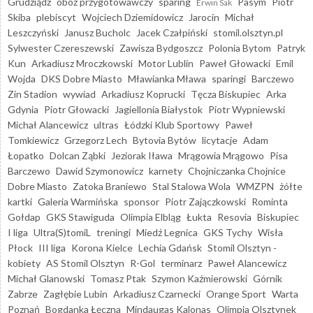
Grudziądz
obóz przygotowawczy
sparing
Pasym
Piotr
Erwin Sak
Skiba
plebiscyt
Wojciech Dziemidowicz
Jarocin
Michał
Leszczyński
Janusz Bucholc
Jacek Czałpiński
stomil.olsztyn.pl
Sylwester Czereszewski
Zawisza Bydgoszcz
Polonia Bytom
Patryk
Kun
Arkadiusz Mroczkowski
Motor Lublin
Paweł Głowacki
Emil
Wojda
DKS Dobre Miasto
Mławianka Mława
sparingi
Barczewo
Zin Stadion
wywiad
Arkadiusz Koprucki
Tęcza Biskupiec
Arka
Gdynia
Piotr Głowacki
Jagiellonia Białystok
Piotr Wypniewski
Michał Alancewicz
ultras
Łódzki Klub Sportowy
Paweł
Tomkiewicz
Grzegorz Lech
Bytovia Bytów
licytacje
Adam
Łopatko
Dolcan Ząbki
Jeziorak Iława
Mrągowia Mrągowo
Pisa
Barczewo
Dawid Szymonowicz
karnety
Chojniczanka Chojnice
Dobre Miasto
Zatoka Braniewo
Stal Stalowa Wola
WMZPN
żółte
kartki
Galeria Warmińska
sponsor
Piotr Zajączkowski
Rominta
Gołdap
GKS Stawiguda
Olimpia Elbląg
Łukta
Resovia
Biskupiec
I liga
Ultra(S)tomiL
treningi
Miedź Legnica
GKS Tychy
Wisła
Płock
III liga
Korona Kielce
Lechia Gdańsk
Stomil Olsztyn -
kobiety
AS Stomil Olsztyn
R-Gol
terminarz
Paweł Alancewicz
Michał Glanowski
Tomasz Ptak
Szymon Kaźmierowski
Górnik
Zabrze
Zagłębie Lubin
Arkadiusz Czarnecki
Orange Sport
Warta
Poznań
Bogdanka Łęczna
Mindaugas Kalonas
Olimpia Olsztynek