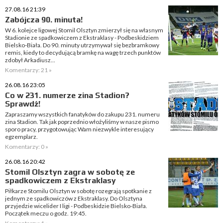
27.08.16 21:39
Zabójcza 90. minuta!
W 6. kolejce ligowej Stomil Olsztyn zmierzył się na własnym
Stadionie ze spadkowiczem z Ekstraklasy - Podbeskidziem
Bielsko-Biała. Do 90. minuty utrzymywał się bezbramkowy
remis, kiedy to decydującą bramkę na wagę trzech punktów
zdobył Arkadiusz...
Komentarzy: 21 »
26.08.16 23:05
Co w 231. numerze zina Stadion?
Sprawdź!
Zapraszamy wszystkich fanatyków do zakupu 231. numeru
zina Stadion. Tak jak poprzednio włożyliśmy w nasze pismo
sporo pracy, przygotowując Wam niezwykle interesujący
egzemplarz.
Komentarzy: 0 »
26.08.16 20:42
Stomil Olsztyn zagra w sobotę ze
spadkowiczem z Ekstraklasy
Piłkarze Stomilu Olsztyn w sobotę rozegrają spotkanie z
jednym ze spadkowiczów z Ekstraklasy. Do Olsztyna
przyjedzie wicelider I ligi - Podbeskidzie Bielsko-Biała.
Początek meczu o godz. 19:45.