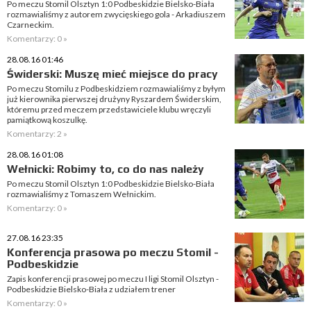
Po meczu Stomil Olsztyn 1:0 Podbeskidzie Bielsko-Biała
rozmawialiśmy z autorem zwycięskiego gola - Arkadiuszem
Czarneckim.
Komentarzy: 0 »
28.08.16 01:46
Świderski: Muszę mieć miejsce do pracy
Po meczu Stomilu z Podbeskidziem rozmawialiśmy z byłym
już kierownika pierwszej drużyny Ryszardem Świderskim,
któremu przed meczem przedstawiciele klubu wręczyli
pamiątkową koszulkę.
Komentarzy: 2 »
28.08.16 01:08
Wełnicki: Robimy to, co do nas należy
Po meczu Stomil Olsztyn 1:0 Podbeskidzie Bielsko-Biała
rozmawialiśmy z Tomaszem Wełnickim.
Komentarzy: 0 »
27.08.16 23:35
Konferencja prasowa po meczu Stomil -
Podbeskidzie
Zapis konferencji prasowej po meczu I ligi Stomil Olsztyn -
Podbeskidzie Bielsko-Biała z udziałem trener
Komentarzy: 0 »