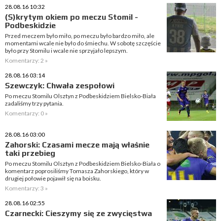
28.08.16 10:32
(S)krytym okiem po meczu Stomil -
Podbeskidzie
Przed meczem było miło, po meczu było bardzo miło, ale
momentami wcale nie było do śmiechu. W sobotę szczęście
było przy Stomilu i wcale nie sprzyjało lepszym.
Komentarzy: 2 »
28.08.16 03:14
Szewczyk: Chwała zespołowi
Po meczu Stomilu Olsztyn z Podbeskidziem Bielsko-Biała
zadaliśmy trzy pytania.
Komentarzy: 0 »
28.08.16 03:00
Zahorski: Czasami mecze mają właśnie
taki przebieg
Po meczu Stomilu Olsztyn z Podbeskidziem Bielsko-Biała o
komentarz poprosiliśmy Tomasza Zahorskiego, który w
drugiej połowie pojawił się na boisku.
Komentarzy: 3 »
28.08.16 02:55
Czarnecki: Cieszymy się ze zwycięstwa