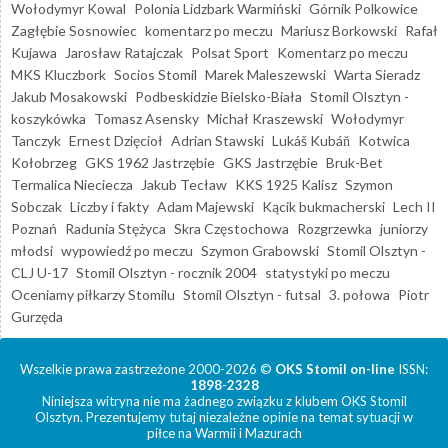
Wołodymyr Kowal
Polonia Lidzbark Warmiński
Górnik Polkowice
Zagłębie Sosnowiec
komentarz po meczu
Mariusz Borkowski
Rafał
Kujawa
Jarosław Ratajczak
Polsat Sport
Komentarz po meczu
MKS Kluczbork
Socios Stomil
Marek Maleszewski
Warta Sieradz
Jakub Mosakowski
Podbeskidzie Bielsko-Biała
Stomil Olsztyn -
koszykówka
Tomasz Asensky
Michał Kraszewski
Wołodymyr
Tanczyk
Ernest Dzięcioł
Adrian Stawski
Lukáš Kubáň
Kotwica
Kołobrzeg
GKS 1962 Jastrzębie
GKS Jastrzębie
Bruk-Bet
Termalica Nieciecza
Jakub Tecław
KKS 1925 Kalisz
Szymon
Sobczak
Liczby i fakty
Adam Majewski
Kącik bukmacherski
Lech II
Poznań
Radunia Stężyca
Skra Częstochowa
Rozgrzewka
juniorzy
młodsi
wypowiedź po meczu
Szymon Grabowski
Stomil Olsztyn -
CLJ U-17
Stomil Olsztyn - rocznik 2004
statystyki po meczu
Oceniamy piłkarzy Stomilu
Stomil Olsztyn - futsal
3. połowa
Piotr
Gurzęda
Wszelkie prawa zastrzeżone 2000-2026 ©
OKS Stomil on-line
ISSN:
1898-2328
Niniejsza witryna nie ma żadnego związku z klubem OKS Stomil
Olsztyn. Prezentujemy tutaj niezależne opinie na temat sytuacji w
piłce na Warmii i Mazurach