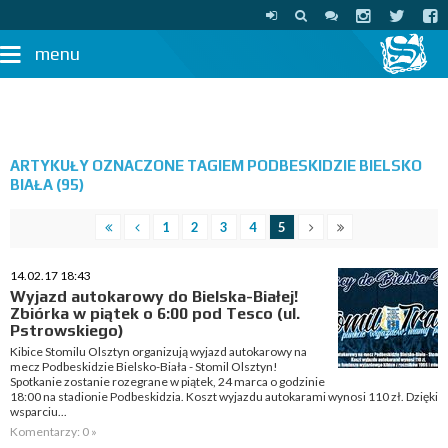
menu
ARTYKUŁY OZNACZONE TAGIEM PODBESKIDZIE BIELSKO
BIAŁA (95)
1
2
3
4
5
14.02.17 18:43
Wyjazd autokarowy do Bielska-Białej!
Zbiórka w piątek o 6:00 pod Tesco (ul.
Pstrowskiego)
Kibice Stomilu Olsztyn organizują wyjazd autokarowy na
mecz Podbeskidzie Bielsko-Biała - Stomil Olsztyn!
Spotkanie zostanie rozegrane w piątek, 24 marca o godzinie
18:00 na stadionie Podbeskidzia. Koszt wyjazdu autokarami wynosi 110 zł. Dzięki
wsparciu...
Komentarzy: 0 »