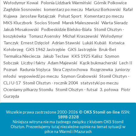
Wołodymyr Kowal
Polonia Lidzbark Warmiński
Górnik Polkowice
Zagłębie Sosnowiec
komentarz po meczu
Mariusz Borkowski
Rafał
Kujawa
Jarosław Ratajczak
Polsat Sport
Komentarz po meczu
MKS Kluczbork
Socios Stomil
Marek Maleszewski
Warta Sieradz
Jakub Mosakowski
Podbeskidzie Bielsko-Biała
Stomil Olsztyn -
koszykówka
Tomasz Asensky
Michał Kraszewski
Wołodymyr
Tanczyk
Ernest Dzięcioł
Adrian Stawski
Lukáš Kubáň
Kotwica
Kołobrzeg
GKS 1962 Jastrzębie
GKS Jastrzębie
Bruk-Bet
Termalica Nieciecza
Jakub Tecław
KKS 1925 Kalisz
Szymon
Sobczak
Liczby i fakty
Adam Majewski
Kącik bukmacherski
Lech II
Poznań
Radunia Stężyca
Skra Częstochowa
Rozgrzewka
juniorzy
młodsi
wypowiedź po meczu
Szymon Grabowski
Stomil Olsztyn -
CLJ U-17
Stomil Olsztyn - rocznik 2004
statystyki po meczu
Oceniamy piłkarzy Stomilu
Stomil Olsztyn - futsal
3. połowa
Piotr
Gurzęda
Wszelkie prawa zastrzeżone 2000-2026 ©
OKS Stomil on-line
ISSN:
1898-2328
Niniejsza witryna nie ma żadnego związku z klubem OKS Stomil
Olsztyn. Prezentujemy tutaj niezależne opinie na temat sytuacji w
piłce na Warmii i Mazurach