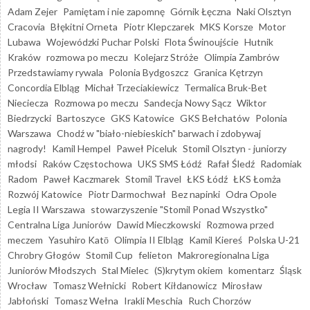
Adam Zejer
Pamiętam i nie zapomnę
Górnik Łęczna
Naki Olsztyn
Cracovia
Błękitni Orneta
Piotr Klepczarek
MKS Korsze
Motor
Lubawa
Wojewódzki Puchar Polski
Flota Świnoujście
Hutnik
Kraków
rozmowa po meczu
Kolejarz Stróże
Olimpia Zambrów
Przedstawiamy rywala
Polonia Bydgoszcz
Granica Kętrzyn
Concordia Elbląg
Michał Trzeciakiewicz
Termalica Bruk-Bet
Nieciecza
Rozmowa po meczu
Sandecja Nowy Sącz
Wiktor
Biedrzycki
Bartoszyce
GKS Katowice
GKS Bełchatów
Polonia
Warszawa
Chodź w "biało-niebieskich" barwach i zdobywaj
nagrody!
Kamil Hempel
Paweł Piceluk
Stomil Olsztyn - juniorzy
młodsi
Raków Częstochowa
UKS SMS Łódź
Rafał Śledź
Radomiak
Radom
Paweł Kaczmarek
Stomil Travel
ŁKS Łódź
ŁKS Łomża
Rozwój Katowice
Piotr Darmochwał
Bez napinki
Odra Opole
Legia II Warszawa
stowarzyszenie "Stomil Ponad Wszystko"
Centralna Liga Juniorów
Dawid Mieczkowski
Rozmowa przed
meczem
Yasuhiro Katō
Olimpia II Elbląg
Kamil Kiereś
Polska U-21
Chrobry Głogów
Stomil Cup
felieton
Makroregionalna Liga
Juniorów Młodszych
Stal Mielec
(S)krytym okiem
komentarz
Śląsk
Wrocław
Tomasz Wełnicki
Robert Kiłdanowicz
Mirosław
Jabłoński
Tomasz Wełna
Irakli Meschia
Ruch Chorzów