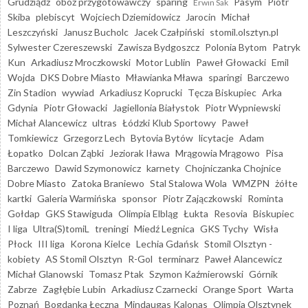
Grudziądz
obóz przygotowawczy
sparing
Pasym
Piotr
Erwin Sak
Skiba
plebiscyt
Wojciech Dziemidowicz
Jarocin
Michał
Leszczyński
Janusz Bucholc
Jacek Czałpiński
stomil.olsztyn.pl
Sylwester Czereszewski
Zawisza Bydgoszcz
Polonia Bytom
Patryk
Kun
Arkadiusz Mroczkowski
Motor Lublin
Paweł Głowacki
Emil
Wojda
DKS Dobre Miasto
Mławianka Mława
sparingi
Barczewo
Zin Stadion
wywiad
Arkadiusz Koprucki
Tęcza Biskupiec
Arka
Gdynia
Piotr Głowacki
Jagiellonia Białystok
Piotr Wypniewski
Michał Alancewicz
ultras
Łódzki Klub Sportowy
Paweł
Tomkiewicz
Grzegorz Lech
Bytovia Bytów
licytacje
Adam
Łopatko
Dolcan Ząbki
Jeziorak Iława
Mrągowia Mrągowo
Pisa
Barczewo
Dawid Szymonowicz
karnety
Chojniczanka Chojnice
Dobre Miasto
Zatoka Braniewo
Stal Stalowa Wola
WMZPN
żółte
kartki
Galeria Warmińska
sponsor
Piotr Zajączkowski
Rominta
Gołdap
GKS Stawiguda
Olimpia Elbląg
Łukta
Resovia
Biskupiec
I liga
Ultra(S)tomiL
treningi
Miedź Legnica
GKS Tychy
Wisła
Płock
III liga
Korona Kielce
Lechia Gdańsk
Stomil Olsztyn -
kobiety
AS Stomil Olsztyn
R-Gol
terminarz
Paweł Alancewicz
Michał Glanowski
Tomasz Ptak
Szymon Kaźmierowski
Górnik
Zabrze
Zagłębie Lubin
Arkadiusz Czarnecki
Orange Sport
Warta
Poznań
Bogdanka Łęczna
Mindaugas Kalonas
Olimpia Olsztynek