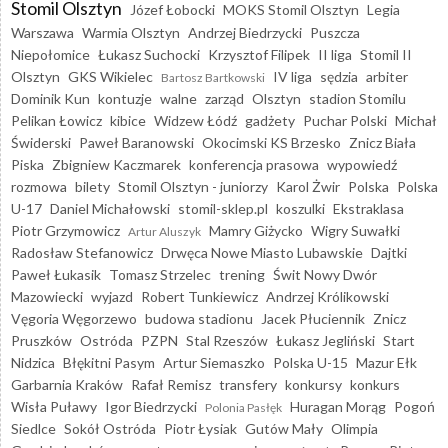
Stomil Olsztyn
Józef Łobocki
MOKS Stomil Olsztyn
Legia
Warszawa
Warmia Olsztyn
Andrzej Biedrzycki
Puszcza
Niepołomice
Łukasz Suchocki
Krzysztof Filipek
II liga
Stomil II
Olsztyn
GKS Wikielec
IV liga
sędzia
arbiter
Bartosz Bartkowski
Dominik Kun
kontuzje
walne
zarząd
Olsztyn
stadion Stomilu
Pelikan Łowicz
kibice
Widzew Łódź
gadżety
Puchar Polski
Michał
Świderski
Paweł Baranowski
Okocimski KS Brzesko
Znicz Biała
Piska
Zbigniew Kaczmarek
konferencja prasowa
wypowiedź
rozmowa
bilety
Stomil Olsztyn - juniorzy
Karol Żwir
Polska
Polska
U-17
Daniel Michałowski
stomil-sklep.pl
koszulki
Ekstraklasa
Piotr Grzymowicz
Mamry Giżycko
Wigry Suwałki
Artur Aluszyk
Radosław Stefanowicz
Drwęca Nowe Miasto Lubawskie
Dajtki
Paweł Łukasik
Tomasz Strzelec
trening
Świt Nowy Dwór
Mazowiecki
wyjazd
Robert Tunkiewicz
Andrzej Królikowski
Vęgoria Węgorzewo
budowa stadionu
Jacek Płuciennik
Znicz
Pruszków
Ostróda
PZPN
Stal Rzeszów
Łukasz Jegliński
Start
Nidzica
Błękitni Pasym
Artur Siemaszko
Polska U-15
Mazur Ełk
Garbarnia Kraków
Rafał Remisz
transfery
konkursy
konkurs
Wisła Puławy
Igor Biedrzycki
Huragan Morąg
Pogoń
Polonia Pasłęk
Siedlce
Sokół Ostróda
Piotr Łysiak
Gutów Mały
Olimpia