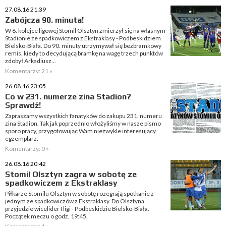
27.08.16 21:39
Zabójcza 90. minuta!
W 6. kolejce ligowej Stomil Olsztyn zmierzył się na własnym
Stadionie ze spadkowiczem z Ekstraklasy - Podbeskidziem
Bielsko-Biała. Do 90. minuty utrzymywał się bezbramkowy
remis, kiedy to decydującą bramkę na wagę trzech punktów
zdobył Arkadiusz...
Komentarzy: 21 »
26.08.16 23:05
Co w 231. numerze zina Stadion?
Sprawdź!
Zapraszamy wszystkich fanatyków do zakupu 231. numeru
zina Stadion. Tak jak poprzednio włożyliśmy w nasze pismo
sporo pracy, przygotowując Wam niezwykle interesujący
egzemplarz.
Komentarzy: 0 »
26.08.16 20:42
Stomil Olsztyn zagra w sobotę ze
spadkowiczem z Ekstraklasy
Piłkarze Stomilu Olsztyn w sobotę rozegrają spotkanie z
jednym ze spadkowiczów z Ekstraklasy. Do Olsztyna
przyjedzie wicelider I ligi - Podbeskidzie Bielsko-Biała.
Początek meczu o godz. 19:45.