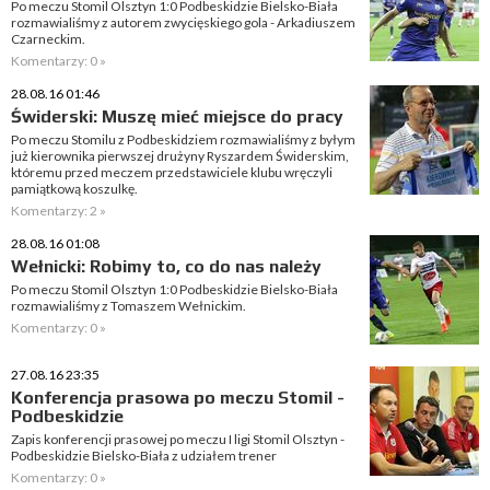
Po meczu Stomil Olsztyn 1:0 Podbeskidzie Bielsko-Biała
rozmawialiśmy z autorem zwycięskiego gola - Arkadiuszem
Czarneckim.
Komentarzy: 0 »
28.08.16 01:46
Świderski: Muszę mieć miejsce do pracy
Po meczu Stomilu z Podbeskidziem rozmawialiśmy z byłym
już kierownika pierwszej drużyny Ryszardem Świderskim,
któremu przed meczem przedstawiciele klubu wręczyli
pamiątkową koszulkę.
Komentarzy: 2 »
28.08.16 01:08
Wełnicki: Robimy to, co do nas należy
Po meczu Stomil Olsztyn 1:0 Podbeskidzie Bielsko-Biała
rozmawialiśmy z Tomaszem Wełnickim.
Komentarzy: 0 »
27.08.16 23:35
Konferencja prasowa po meczu Stomil -
Podbeskidzie
Zapis konferencji prasowej po meczu I ligi Stomil Olsztyn -
Podbeskidzie Bielsko-Biała z udziałem trener
Komentarzy: 0 »