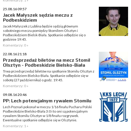
Komentarzy: 1 »
25.08.16 09:57
Jacek Małyszek sędzia meczu z
Podbeskidziem
Jacek Małyszek z Lublina będzie sędzią głównym
sobotniego meczu pomiędzy Stomilem Olsztyn i
Podbeskidziem Bielsk-Biała. Spotkanie odbędzie się o
godzinie 19:45.
Komentarzy: 0 »
22.08.16 21:18
Przedsprzedaż biletów na mecz Stomil
Olsztyn - Podbeskidzie Bielsko-Biała
Trwa przedsprzedaż biletów na spotkanie Stomilu Olsztyn z
Podbeskidziem Bielsko-Biała. Spotkanie odbędzie się w
sobotę (27 października) o godz. 19:45.
Komentarzy: 0 »
09.08.16 20:46
PP: Lech potencjalnym rywalem Stomilu
Lech Poznań pokonał w meczu 1/16 finału Pucharu Polski
Podbeskidzie Bielsko-Biała 3:0 i to oni są potencjalnym
rywalem Stomilu Olsztyn w 1/8 finału rozgrywek.
Ewentualne spotkanie odbędzie się w Olsztynie.
Komentarzy: 1 »