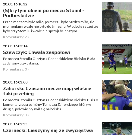
28.08.16 10:32
(S)krytym okiem po meczu Stomil -
Podbeskidzie
Przed meczem było miło, po meczu było bardzo miło, ale
momentami wcale nie było do śmiechu. W sobotę szczęście
było przy Stomilu i wcale nie sprzyjało lepszym.
Komentarzy: 2 »
28.08.16 03:14
Szewczyk: Chwała zespołowi
Po meczu Stomilu Olsztyn z Podbeskidziem Bielsko-Biała
zadaliśmy trzy pytania.
Komentarzy: 0 »
28.08.16 03:00
Zahorski: Czasami mecze mają właśnie
taki przebieg
Po meczu Stomilu Olsztyn z Podbeskidziem Bielsko-Biała o
komentarz poprosiliśmy Tomasza Zahorskiego, który w
drugiej połowie pojawił się na boisku.
Komentarzy: 3 »
28.08.16 02:55
Czarnecki: Cieszymy się ze zwycięstwa