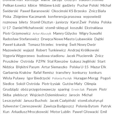
Pelikan Łowicz
kibice
Widzew Łódź
gadżety
Puchar Polski
Michał
Świderski
Paweł Baranowski
Okocimski KS Brzesko
Znicz Biała
Piska
Zbigniew Kaczmarek
konferencja prasowa
wypowiedź
rozmowa
bilety
Stomil Olsztyn - juniorzy
Karol Żwir
Polska
Polska
U-17
Daniel Michałowski
stomil-sklep.pl
koszulki
Ekstraklasa
Piotr Grzymowicz
Mamry Giżycko
Wigry Suwałki
Artur Aluszyk
Radosław Stefanowicz
Drwęca Nowe Miasto Lubawskie
Dajtki
Paweł Łukasik
Tomasz Strzelec
trening
Świt Nowy Dwór
Mazowiecki
wyjazd
Robert Tunkiewicz
Andrzej Królikowski
Vęgoria Węgorzewo
budowa stadionu
Jacek Płuciennik
Znicz
Pruszków
Ostróda
PZPN
Stal Rzeszów
Łukasz Jegliński
Start
Nidzica
Błękitni Pasym
Artur Siemaszko
Polska U-15
Mazur Ełk
Garbarnia Kraków
Rafał Remisz
transfery
konkursy
konkurs
Wisła Puławy
Igor Biedrzycki
Huragan Morąg
Pogoń
Polonia Pasłęk
Siedlce
Sokół Ostróda
Piotr Łysiak
Gutów Mały
Olimpia
Grudziądz
obóz przygotowawczy
sparing
Pasym
Piotr
Erwin Sak
Skiba
plebiscyt
Wojciech Dziemidowicz
Jarocin
Michał
Leszczyński
Janusz Bucholc
Jacek Czałpiński
stomil.olsztyn.pl
Sylwester Czereszewski
Zawisza Bydgoszcz
Polonia Bytom
Patryk
Kun
Arkadiusz Mroczkowski
Motor Lublin
Paweł Głowacki
Emil