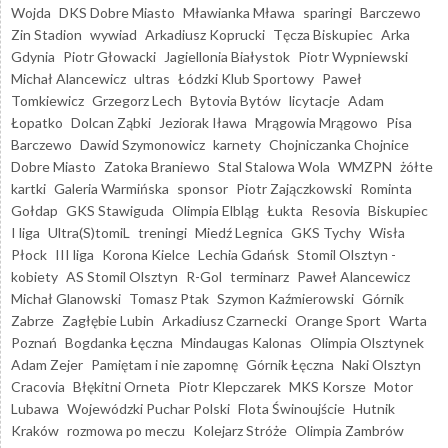
Wojda
DKS Dobre Miasto
Mławianka Mława
sparingi
Barczewo
Zin Stadion
wywiad
Arkadiusz Koprucki
Tęcza Biskupiec
Arka
Gdynia
Piotr Głowacki
Jagiellonia Białystok
Piotr Wypniewski
Michał Alancewicz
ultras
Łódzki Klub Sportowy
Paweł
Tomkiewicz
Grzegorz Lech
Bytovia Bytów
licytacje
Adam
Łopatko
Dolcan Ząbki
Jeziorak Iława
Mrągowia Mrągowo
Pisa
Barczewo
Dawid Szymonowicz
karnety
Chojniczanka Chojnice
Dobre Miasto
Zatoka Braniewo
Stal Stalowa Wola
WMZPN
żółte
kartki
Galeria Warmińska
sponsor
Piotr Zajączkowski
Rominta
Gołdap
GKS Stawiguda
Olimpia Elbląg
Łukta
Resovia
Biskupiec
I liga
Ultra(S)tomiL
treningi
Miedź Legnica
GKS Tychy
Wisła
Płock
III liga
Korona Kielce
Lechia Gdańsk
Stomil Olsztyn -
kobiety
AS Stomil Olsztyn
R-Gol
terminarz
Paweł Alancewicz
Michał Glanowski
Tomasz Ptak
Szymon Kaźmierowski
Górnik
Zabrze
Zagłębie Lubin
Arkadiusz Czarnecki
Orange Sport
Warta
Poznań
Bogdanka Łęczna
Mindaugas Kalonas
Olimpia Olsztynek
Adam Zejer
Pamiętam i nie zapomnę
Górnik Łęczna
Naki Olsztyn
Cracovia
Błękitni Orneta
Piotr Klepczarek
MKS Korsze
Motor
Lubawa
Wojewódzki Puchar Polski
Flota Świnoujście
Hutnik
Kraków
rozmowa po meczu
Kolejarz Stróże
Olimpia Zambrów