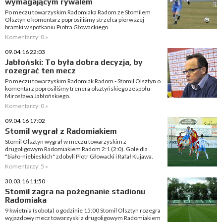
wymagającym rywalem
Po meczu towarzyskim Radomiaka Radom ze Stomilem
Olsztyn o komentarz poprosiliśmy strzelca pierwszej
bramki w spotkaniu Piotra Głowackiego.
Komentarzy: 0 »
09.04.16 22:03
Jabłoński: To była dobra decyzja, by
rozegrać ten mecz
Po meczu towarzyskim Radomiak Radom - Stomil Olsztyn o
komentarz poprosiliśmy trenera olsztyńskiego zespołu
Mirosława Jabłońskiego.
Komentarzy: 0 »
09.04.16 17:02
Stomil wygrał z Radomiakiem
Stomil Olsztyn wygrał w meczu towarzyskim z
drugoligowym Radomiakiem Radom 2:1 (2:0). Gole dla
"biało-niebieskich" zdobyli Piotr Głowacki i Rafał Kujawa.
Komentarzy: 5 »
30.03.16 11:50
Stomil zagra na pożegnanie stadionu
Radomiaka
9 kwietnia (sobota) o godzinie 15:00 Stomil Olsztyn rozegra
wyjazdowy mecz towarzyski z drugoligowym Radomiakiem