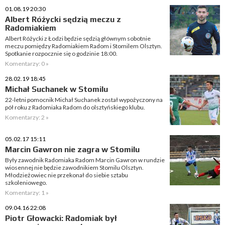
01.08.19 20:30
Albert Różycki sędzią meczu z
Radomiakiem
Albert Różycki z Łodzi będzie sędzią głównym sobotnie
meczu pomiędzy Radomiakiem Radom i Stomilem Olsztyn.
Spotkanie rozpocznie się o godzinie 18:00.
Komentarzy: 0 »
28.02.19 18:45
Michał Suchanek w Stomilu
22-letni pomocnik Michał Suchanek został wypożyczony na
pół roku z Radomiaka Radom do olsztyńskiego klubu.
Komentarzy: 2 »
05.02.17 15:11
Marcin Gawron nie zagra w Stomilu
Były zawodnik Radomiaka Radom Marcin Gawron w rundzie
wiosennej nie będzie zawodnikiem Stomilu Olsztyn.
Młodzieżowiec nie przekonał do siebie sztabu
szkoleniowego.
Komentarzy: 1 »
09.04.16 22:08
Piotr Głowacki: Radomiak był