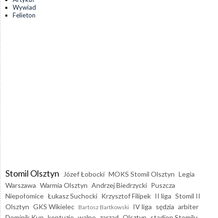
Wywiad
Felieton
Stomil Olsztyn
Józef Łobocki
MOKS Stomil Olsztyn
Legia
Warszawa
Warmia Olsztyn
Andrzej Biedrzycki
Puszcza
Niepołomice
Łukasz Suchocki
Krzysztof Filipek
II liga
Stomil II
Olsztyn
GKS Wikielec
IV liga
sędzia
arbiter
Bartosz Bartkowski
Dominik Kun
kontuzje
walne
zarząd
Olsztyn
stadion Stomilu