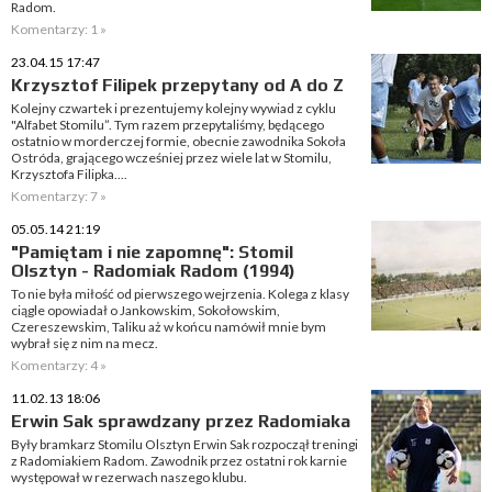
Radom.
Komentarzy: 1 »
23.04.15 17:47
Krzysztof Filipek przepytany od A do Z
Kolejny czwartek i prezentujemy kolejny wywiad z cyklu
"Alfabet Stomilu”. Tym razem przepytaliśmy, będącego
ostatnio w morderczej formie, obecnie zawodnika Sokoła
Ostróda, grającego wcześniej przez wiele lat w Stomilu,
Krzysztofa Filipka....
Komentarzy: 7 »
05.05.14 21:19
"Pamiętam i nie zapomnę": Stomil
Olsztyn - Radomiak Radom (1994)
To nie była miłość od pierwszego wejrzenia. Kolega z klasy
ciągle opowiadał o Jankowskim, Sokołowskim,
Czereszewskim, Taliku aż w końcu namówił mnie bym
wybrał się z nim na mecz.
Komentarzy: 4 »
11.02.13 18:06
Erwin Sak sprawdzany przez Radomiaka
Były bramkarz Stomilu Olsztyn Erwin Sak rozpoczął treningi
z Radomiakiem Radom. Zawodnik przez ostatni rok karnie
występował w rezerwach naszego klubu.