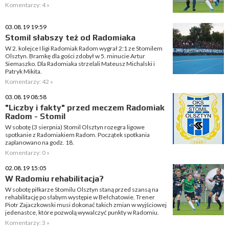
Komentarzy: 4 »
03.08.19 19:59
Stomil słabszy też od Radomiaka
W 2. kolejce I ligi Radomiak Radom wygrał 2:1 ze Stomilem
Olsztyn. Bramkę dla gości zdobył w 5. minucie Artur
Siemaszko. Dla Radomiaka strzelali Mateusz Michalski i
Patryk Mikita.
Komentarzy: 42 »
03.08.19 08:58
"Liczby i fakty" przed meczem Radomiak
Radom - Stomil
W sobotę (3 sierpnia) Stomil Olsztyn rozegra ligowe
spotkanie z Radomiakiem Radom. Początek spotkania
zaplanowano na godz. 18.
Komentarzy: 0 »
02.08.19 15:05
W Radomiu rehabilitacja?
W sobotę piłkarze Stomilu Olsztyn staną przed szansą na
rehabilitację po słabym występie w Bełchatowie. Trener
Piotr Zajaczkowski musi dokonać takich zmian w wyjściowej
jedenastce, które pozwolą wywalczyć punkty w Radomiu.
Komentarzy: 3 »