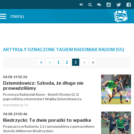
menu
ARTYKUŁY OZNACZONE TAGIEM RADOMIAK RADOM (55)
1
2
3
04.08.19 02:36
Dziemidowicz: Szkoda, że długo nie
prowadziliśmy
Po meczu Radomiak Raom - Stomil Olsztyn (2:1)
poprosiliśmy o komentarz Wojtka Dziemidowicza.
Komentarzy: 0 »
04.08.19 00:46
Biedrzycki: Te dwie porażki to wpadka
Po porażce w Radomiu 1:2 rozmawialiśmy z pomocnikiem
Stomilu Wiktorem Biedrzyckim.