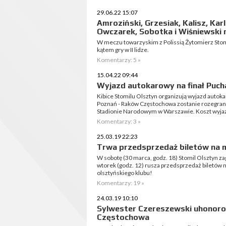
29.06.22 15:07
Amroziński, Grzesiak, Kalisz, Kar
Owczarek, Sobotka i Wiśniewski 
W meczu towarzyskim z Polissią Żytomierz Stom
kątem gry w II lidze.
Komentarzy: 5 »
15.04.22 09:44
Wyjazd autokarowy na finał Pucha
Kibice Stomilu Olsztyn organizują wyjazd autoka
Poznań - Raków Częstochowa zostanie rozegrane
Stadionie Narodowym w Warszawie. Koszt wyjazd
Komentarzy: 3 »
25.03.19 22:23
Trwa przedsprzedaż biletów na m
W sobotę (30 marca, godz. 18) Stomil Olsztyn za
wtorek (godz. 12) rusza przedsprzedaż biletów n
olsztyńskiego klubu!
Komentarzy: 19 »
24.03.19 10:10
Sylwester Czereszewski uhonor
Częstochowa