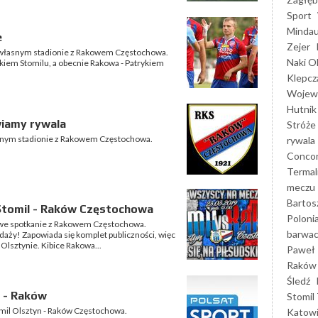
Sport
Mindau
e
Zejer
a własnym stadionie z Rakowem Częstochowa.
Naki O
em Stomilu, a obecnie Rakowa - Patrykiem
Klepcz
Wojewó
Hutnik
iamy rywala
Stróże
łasnym stadionie z Rakowem Częstochowa.
rywala
Concor
Termal
meczu
Bartos
Stomil - Raków Częstochowa
Poloni
gowe spotkanie z Rakowem Częstochowa.
barwac
aży! Zapowiada się komplet publiczności, więc
 Olsztynie. Kibice Rakowa...
Paweł 
Raków
Śledź
 - Raków
Stomil 
tomil Olsztyn - Raków Częstochowa.
Katow