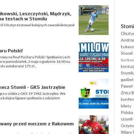
likowski, Leszczyński, Mądrzyk,
na testach w Stomilu
Stomi
il Olsztyn testował kolejnych zawodników pod
Olszty
Andrze
Łukasz
ru Polski!
Stomil 
rowy na finał Pucharu Polski! Spotkanie Lech
Bartkow
 w poniedziałek, 2 maja o godzinie 16:00 na
kontuz
u autokarami 175 zł...
Stomil
gadżet
Paweł 
ecz Stomil - GKS Jastrzębie
Znicz B
gra u siebie z GKS-19 1962 Jastrzębie. We
a kolejne ligowe spotkanie z udziałem
konfer
bilety
Polska
stomil-
owany przed meczem z Rakowem
Grzym
Wigry 