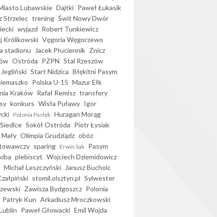
iasto Lubawskie
Dajtki
Paweł Łukasik
 Strzelec
trening
Świt Nowy Dwór
ecki
wyjazd
Robert Tunkiewicz
j Królikowski
Vęgoria Węgorzewo
 stadionu
Jacek Płuciennik
Znicz
ków
Ostróda
PZPN
Stal Rzeszów
Jegliński
Start Nidzica
Błękitni Pasym
Siemaszko
Polska U-15
Mazur Ełk
nia Kraków
Rafał Remisz
transfery
sy
konkurs
Wisła Puławy
Igor
ycki
Huragan Morąg
Polonia Pasłęk
Siedlce
Sokół Ostróda
Piotr Łysiak
 Mały
Olimpia Grudziądz
obóz
otowawczy
sparing
Pasym
Erwin Sak
kiba
plebiscyt
Wojciech Dziemidowicz
Michał Leszczyński
Janusz Bucholc
Czałpiński
stomil.olsztyn.pl
Sylwester
zewski
Zawisza Bydgoszcz
Polonia
Patryk Kun
Arkadiusz Mroczkowski
Lublin
Paweł Głowacki
Emil Wojda