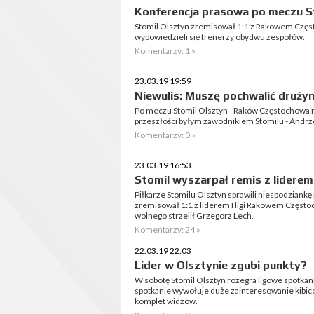
Konferencja prasowa po meczu S
Stomil Olsztyn zremisował 1:1 z Rakowem Częs
wypowiedzieli się trenerzy obydwu zespołów.
Komentarzy: 1 »
23.03.19 19:59
Niewulis: Muszę pochwalić druży
Po meczu Stomil Olsztyn - Raków Częstochowa r
przeszłości byłym zawodnikiem Stomilu - Andr
Komentarzy: 0 »
23.03.19 16:53
Stomil wyszarpał remis z liderem I
Piłkarze Stomilu Olsztyn sprawili niespodziankę
zremisował 1:1 z liderem I ligi Rakowem Częst
wolnego strzelił Grzegorz Lech.
Komentarzy: 24 »
22.03.19 22:03
Lider w Olsztynie zgubi punkty?
W sobotę Stomil Olsztyn rozegra ligowe spotkan
spotkanie wywołuje duże zainteresowanie kibicó
komplet widzów.