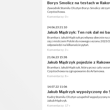
Borys Smolicz na testach w Rak
Zawodnik Stomilu Olsztyn Borys Smolicz otrzym
Częstochowa.
Komentarzy: 0 »
24.06.23 21:10
Jakub Mądrzyk: Ten rok dał mi b
Bramkarz Jakub Mądrzyk przebywa obecnie na 
się z mistrzem Polski do nowego sezonu 2023/202
odpowiedzi na kilkanaście pytań.
Komentarzy: 3 »
21.06.23 15:38
Jakub Mądrzyk pojedzie z Rakow
Bramkarz Jakub Mądrzyk, który przez cały sezon
Częstochowa na zgrupowanie do Arłamowa.
Komentarzy: 8 »
14.07.22 11:06
Jakub Mądrzyk wypożyczony do 
Kadrę Stomilu Olsztyn uzupełnił wypożyczony n
Jakub Mądrzyk.
Komentarzy: 17 »