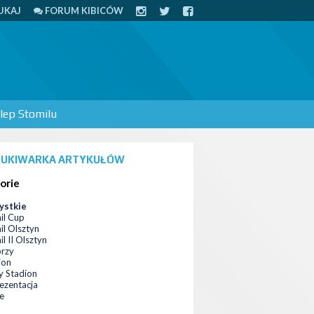
UKAJ
FORUM KIBICÓW
lep Stomilu
UKIWARKA ARTYKUŁÓW
orie
ystkie
il Cup
il Olsztyn
l II Olsztyn
orzy
ion
 Stadion
ezentacja
ce