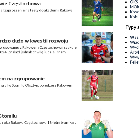
OKS 
owie Częstochowa
MOKS
ał zaproszenie na testy do akademii Rakowa
Kos
Kobi
Typy 
Wsz
ardzo dużo w kwestii rozwoju
Wia
Wyda
zgrupowaniu z Rakowem Częstochowa i szykuje
Arty
4. Znalazł jednak chwilę i udzielił nam
Wyw
Feli
em na zgrupowanie
 grał w Stomilu Olsztyn, pojedzie z Rakowem
Stomilu
a rok z Rakowa Częstochowa 18-letni bramkarz