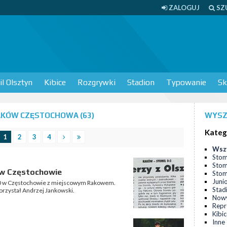
ZALOGUJ
SZ
l Olsztyn
Kibice
Rozgrywki
Stadion
Typowanie
Sk
AKÓW CZĘSTOCHOWA (63)
WYSZ
Kateg
1
2
3
4
Wsz
Stom
Stom
0 w Częstochowie
Stomi
Juni
 2:0 w Częstochowie z miejscowym Rakowem.
Stad
orzystał Andrzej Jankowski.
Nowy
Repr
Kibi
Inne