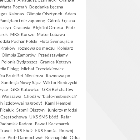
Warta Poznań
Bogdanka Łęczna
gas Kalonas
Olimpia Olsztynek
Adam
Pamiętam i nie zapomnę
Górnik Łęczna
lsztyn
Cracovia
Błękitni Orneta
Piotr
arek
MKS Korsze
Motor Lubawa
dzki Puchar Polski
Flota Świnoujście
 Kraków
rozmowa po meczu
Kolejarz
Olimpia Zambrów
Przedstawiamy
Polonia Bydgoszcz
Granica Kętrzyn
dia Elbląg
Michał Trzeciakiewicz
ica Bruk-Bet Nieciecza
Rozmowa po
Sandecja Nowy Sącz
Wiktor Biedrzycki
zyce
GKS Katowice
GKS Bełchatów
a Warszawa
Chodź w "biało-niebieskich"
h i zdobywaj nagrody!
Kamil Hempel
Piceluk
Stomil Olsztyn - juniorzy młodsi
 Częstochowa
UKS SMS Łódź
Rafał
Radomiak Radom
Paweł Kaczmarek
Travel
ŁKS Łódź
ŁKS Łomża
Rozwój
ice
Piotr Darmochwał
Bez napinki
Odra