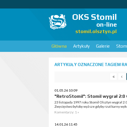
OKS Stomil
on-line
stomil.olsztyn.pl
Główna
Artykuły
Galerie
Stomi
ARTYKUŁY OZNACZONE TAGIEM R
01.05.26 10:09
"RetroStomil": Stomil wygrał 2:
23 listopada 1997 roku Stomil Olsztyn wygrał
Zwycięstwo byłoby wyższe gdyby rzut karny wyk
Komentarzy: 1 »
14.01.26 11:45