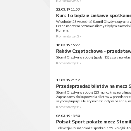
Komentarzy: 0 »
22.03.19 11:53
Kun: To będzie ciekawe spotkani
W sobotę (23 września) Stomil Olsztyn zagra n
Przed meczem rozmawialiśmy z byłym zawodniki
Kunem.
Komentarzy: 2 »
18.03.19 15:27
Raków Częstochowa - przedstaw
Stomil Olsztyn w sobotę (godz. 15) zagra na w
Komentarzy: 0 »
17.03.19 21:12
Przedsprzedaż biletów na mecz 
Stomil Olsztyn w sobotę (23 marca) rozegra li
Zapraszamy do kupowania biletów w przedsprzed
szybciej kupujcie bilety na hit rundy wiosennej w
Komentarzy: 8 »
08.03.19 13:50
Polsat Sport pokaże mecz Stomil
Telewizja Polsat pokaże spotkanie 25. kolejki S