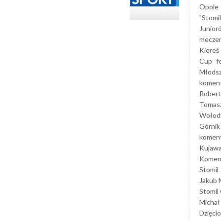
Opole
"Stomi
Junior
mecze
Kiereś
Cup
f
Młods
koment
Robert
Tomas
Wołod
Górnik
koment
Kujaw
Koment
Stomil
Jakub 
Stomil
Michał
Dzięcio