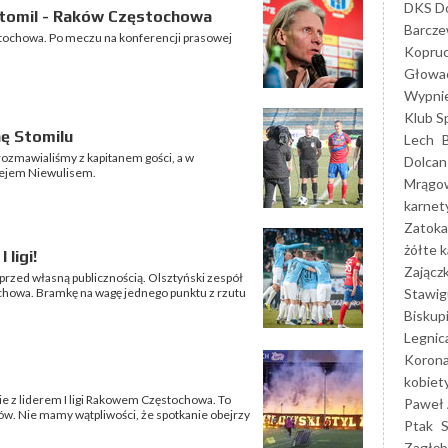
DKS Do
tomil - Raków Częstochowa
Barcz
tochowa. Po meczu na konferencji prasowej
Kopruc
Głowa
Wypni
Klub S
nę Stomilu
Lech
ozmawialiśmy z kapitanem gości, a w
Dolcan
zejem Niewulisem.
Mrągo
karnet
Zatoka
żółte k
 ligi!
Zającz
 przed własną publicznością. Olsztyński zespół
Stawig
ochowa. Bramkę na wagę jednego punktu z rzutu
Biskup
Legnic
Korona
kobiet
ie z liderem I ligi Rakowem Częstochowa. To
Paweł 
w. Nie mamy wątpliwości, że spotkanie obejrzy
Ptak
Zagłęb