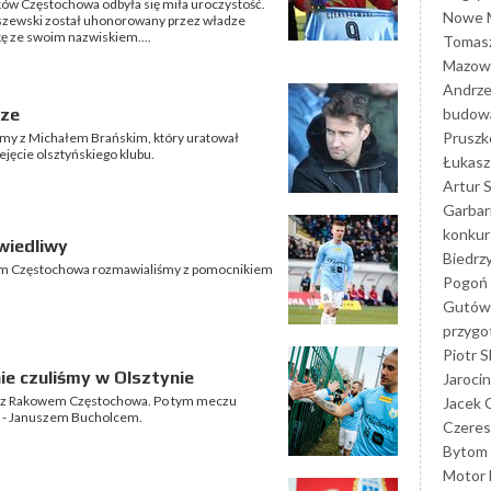
ków Częstochowa odbyła się miła uroczystość.
Nowe M
szewski został uhonorowany przez władze
ę ze swoim nazwiskiem....
Tomasz
Mazowi
Andrze
budowa
dze
Prusz
śmy z Michałem Brańskim, który uratował
jęcie olsztyńskiego klubu.
Łukasz 
Artur 
Garbar
konkur
wiedliwy
Biedrz
m Częstochowa rozmawialiśmy z pomocnikiem
Pogoń 
Gutów
przyg
Piotr S
ie czuliśmy w Olsztynie
Jarocin
ie z Rakowem Częstochowa. Po tym meczu
Jacek 
u - Januszem Bucholcem.
Czeres
Bytom
Motor 