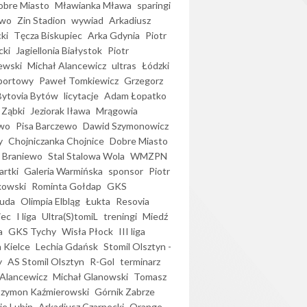
bre Miasto
Mławianka Mława
sparingi
ewo
Zin Stadion
wywiad
Arkadiusz
ki
Tęcza Biskupiec
Arka Gdynia
Piotr
cki
Jagiellonia Białystok
Piotr
ewski
Michał Alancewicz
ultras
Łódzki
portowy
Paweł Tomkiewicz
Grzegorz
Bytovia Bytów
licytacje
Adam Łopatko
 Ząbki
Jeziorak Iława
Mrągowia
wo
Pisa Barczewo
Dawid Szymonowicz
y
Chojniczanka Chojnice
Dobre Miasto
 Braniewo
Stal Stalowa Wola
WMZPN
artki
Galeria Warmińska
sponsor
Piotr
kowski
Rominta Gołdap
GKS
uda
Olimpia Elbląg
Łukta
Resovia
iec
I liga
Ultra(S)tomiL
treningi
Miedź
a
GKS Tychy
Wisła Płock
III liga
 Kielce
Lechia Gdańsk
Stomil Olsztyn -
y
AS Stomil Olsztyn
R-Gol
terminarz
Alancewicz
Michał Glanowski
Tomasz
Szymon Kaźmierowski
Górnik Zabrze
ie Lubin
Arkadiusz Czarnecki
Orange