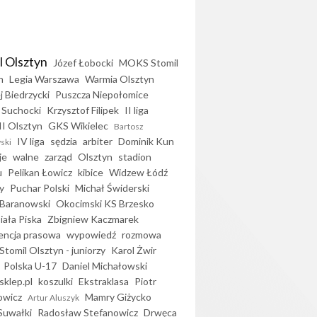
l Olsztyn
Józef Łobocki
MOKS Stomil
n
Legia Warszawa
Warmia Olsztyn
j Biedrzycki
Puszcza Niepołomice
 Suchocki
Krzysztof Filipek
II liga
II Olsztyn
GKS Wikielec
Bartosz
IV liga
sędzia
arbiter
Dominik Kun
ski
je
walne
zarząd
Olsztyn
stadion
u
Pelikan Łowicz
kibice
Widzew Łódź
y
Puchar Polski
Michał Świderski
Baranowski
Okocimski KS Brzesko
iała Piska
Zbigniew Kaczmarek
encja prasowa
wypowiedź
rozmowa
Stomil Olsztyn - juniorzy
Karol Żwir
Polska U-17
Daniel Michałowski
sklep.pl
koszulki
Ekstraklasa
Piotr
owicz
Mamry Giżycko
Artur Aluszyk
Suwałki
Radosław Stefanowicz
Drwęca