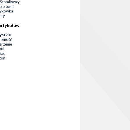
Stomilowcy
 Stomil
zykówka
ety
artykułów
ystkie
domość
rzenie
kuł
iad
eton