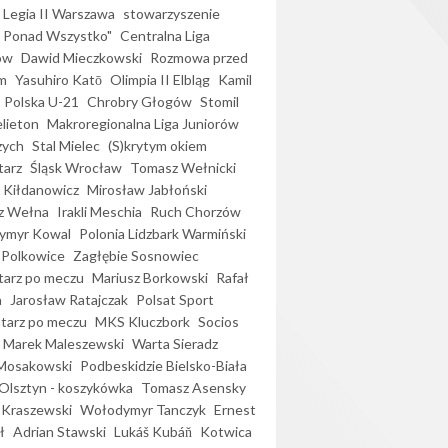
Legia II Warszawa
stowarzyszenie
l Ponad Wszystko"
Centralna Liga
ów
Dawid Mieczkowski
Rozmowa przed
m
Yasuhiro Katō
Olimpia II Elbląg
Kamil
Polska U-21
Chrobry Głogów
Stomil
elieton
Makroregionalna Liga Juniorów
zych
Stal Mielec
(S)krytym okiem
arz
Śląsk Wrocław
Tomasz Wełnicki
 Kiłdanowicz
Mirosław Jabłoński
z Wełna
Irakli Meschia
Ruch Chorzów
ymyr Kowal
Polonia Lidzbark Warmiński
 Polkowice
Zagłębie Sosnowiec
arz po meczu
Mariusz Borkowski
Rafał
a
Jarosław Ratajczak
Polsat Sport
arz po meczu
MKS Kluczbork
Socios
Marek Maleszewski
Warta Sieradz
Mosakowski
Podbeskidzie Bielsko-Biała
 Olsztyn - koszykówka
Tomasz Asensky
 Kraszewski
Wołodymyr Tanczyk
Ernest
ł
Adrian Stawski
Lukáš Kubáň
Kotwica