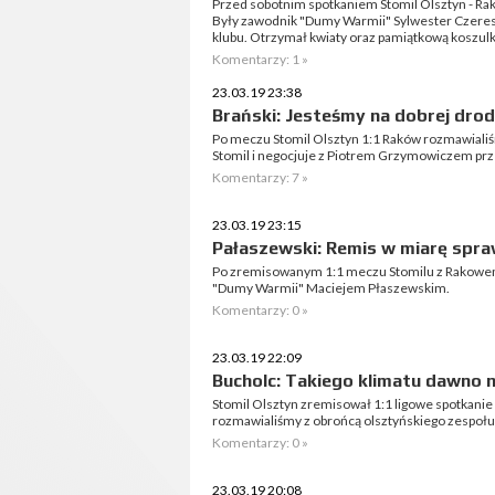
Przed sobotnim spotkaniem Stomil Olsztyn - Ra
Były zawodnik "Dumy Warmii" Sylwester Czere
klubu. Otrzymał kwiaty oraz pamiątkową koszulk
Komentarzy: 1 »
23.03.19 23:38
Brański: Jesteśmy na dobrej dro
Po meczu Stomil Olsztyn 1:1 Raków rozmawiali
Stomil i negocjuje z Piotrem Grzymowiczem prze
Komentarzy: 7 »
23.03.19 23:15
Pałaszewski: Remis w miarę spra
Po zremisowanym 1:1 meczu Stomilu z Rakowe
"Dumy Warmii" Maciejem Płaszewskim.
Komentarzy: 0 »
23.03.19 22:09
Bucholc: Takiego klimatu dawno n
Stomil Olsztyn zremisował 1:1 ligowe spotkan
rozmawialiśmy z obrońcą olsztyńskiego zespoł
Komentarzy: 0 »
23.03.19 20:08