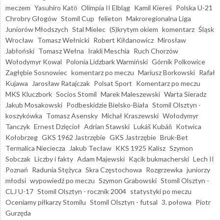
meczem
Yasuhiro Katō
Olimpia II Elbląg
Kamil Kiereś
Polska U-21
Chrobry Głogów
Stomil Cup
felieton
Makroregionalna Liga
Juniorów Młodszych
Stal Mielec
(S)krytym okiem
komentarz
Śląsk
Wrocław
Tomasz Wełnicki
Robert Kiłdanowicz
Mirosław
Jabłoński
Tomasz Wełna
Irakli Meschia
Ruch Chorzów
Wołodymyr Kowal
Polonia Lidzbark Warmiński
Górnik Polkowice
Zagłębie Sosnowiec
komentarz po meczu
Mariusz Borkowski
Rafał
Kujawa
Jarosław Ratajczak
Polsat Sport
Komentarz po meczu
MKS Kluczbork
Socios Stomil
Marek Maleszewski
Warta Sieradz
Jakub Mosakowski
Podbeskidzie Bielsko-Biała
Stomil Olsztyn -
koszykówka
Tomasz Asensky
Michał Kraszewski
Wołodymyr
Tanczyk
Ernest Dzięcioł
Adrian Stawski
Lukáš Kubáň
Kotwica
Kołobrzeg
GKS 1962 Jastrzębie
GKS Jastrzębie
Bruk-Bet
Termalica Nieciecza
Jakub Tecław
KKS 1925 Kalisz
Szymon
Sobczak
Liczby i fakty
Adam Majewski
Kącik bukmacherski
Lech II
Poznań
Radunia Stężyca
Skra Częstochowa
Rozgrzewka
juniorzy
młodsi
wypowiedź po meczu
Szymon Grabowski
Stomil Olsztyn -
CLJ U-17
Stomil Olsztyn - rocznik 2004
statystyki po meczu
Oceniamy piłkarzy Stomilu
Stomil Olsztyn - futsal
3. połowa
Piotr
Gurzęda