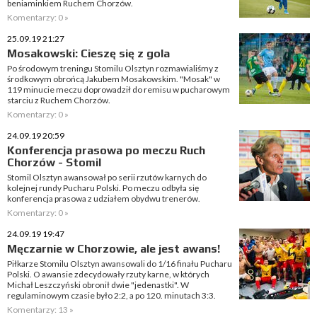
beniaminkiem Ruchem Chorzów.
Komentarzy: 0 »
25.09.19 21:27
Mosakowski: Cieszę się z gola
Po środowym treningu Stomilu Olsztyn rozmawialiśmy z
środkowym obrońcą Jakubem Mosakowskim. "Mosak" w
119 minucie meczu doprowadził do remisu w pucharowym
starciu z Ruchem Chorzów.
Komentarzy: 0 »
24.09.19 20:59
Konferencja prasowa po meczu Ruch
Chorzów - Stomil
Stomil Olsztyn awansował po serii rzutów karnych do
kolejnej rundy Pucharu Polski. Po meczu odbyła się
konferencja prasowa z udziałem obydwu trenerów.
Komentarzy: 0 »
24.09.19 19:47
Męczarnie w Chorzowie, ale jest awans!
Piłkarze Stomilu Olsztyn awansowali do 1/16 finału Pucharu
Polski. O awansie zdecydowały rzuty karne, w których
Michał Leszczyński obronił dwie "jedenastki". W
regulaminowym czasie było 2:2, a po 120. minutach 3:3.
Komentarzy: 13 »