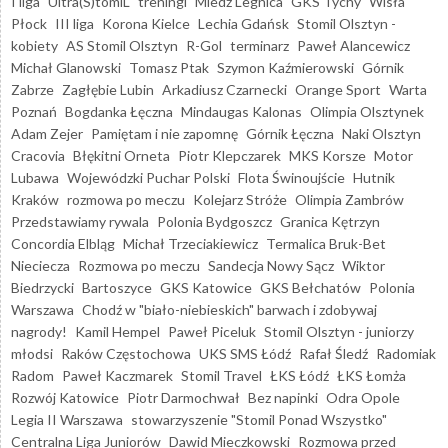
I liga
Ultra(S)tomiL
treningi
Miedź Legnica
GKS Tychy
Wisła
Płock
III liga
Korona Kielce
Lechia Gdańsk
Stomil Olsztyn -
kobiety
AS Stomil Olsztyn
R-Gol
terminarz
Paweł Alancewicz
Michał Glanowski
Tomasz Ptak
Szymon Kaźmierowski
Górnik
Zabrze
Zagłębie Lubin
Arkadiusz Czarnecki
Orange Sport
Warta
Poznań
Bogdanka Łęczna
Mindaugas Kalonas
Olimpia Olsztynek
Adam Zejer
Pamiętam i nie zapomnę
Górnik Łęczna
Naki Olsztyn
Cracovia
Błękitni Orneta
Piotr Klepczarek
MKS Korsze
Motor
Lubawa
Wojewódzki Puchar Polski
Flota Świnoujście
Hutnik
Kraków
rozmowa po meczu
Kolejarz Stróże
Olimpia Zambrów
Przedstawiamy rywala
Polonia Bydgoszcz
Granica Kętrzyn
Concordia Elbląg
Michał Trzeciakiewicz
Termalica Bruk-Bet
Nieciecza
Rozmowa po meczu
Sandecja Nowy Sącz
Wiktor
Biedrzycki
Bartoszyce
GKS Katowice
GKS Bełchatów
Polonia
Warszawa
Chodź w "biało-niebieskich" barwach i zdobywaj
nagrody!
Kamil Hempel
Paweł Piceluk
Stomil Olsztyn - juniorzy
młodsi
Raków Częstochowa
UKS SMS Łódź
Rafał Śledź
Radomiak
Radom
Paweł Kaczmarek
Stomil Travel
ŁKS Łódź
ŁKS Łomża
Rozwój Katowice
Piotr Darmochwał
Bez napinki
Odra Opole
Legia II Warszawa
stowarzyszenie "Stomil Ponad Wszystko"
Centralna Liga Juniorów
Dawid Mieczkowski
Rozmowa przed