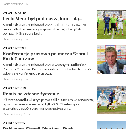
Komentarzy: 3 »
24.04.18 23:16
Lech: Mecz był pod naszą kontrolą...
Stomil Olsztyn zremisował 2:2 z Ruchem Chorzów. Po
meczu dla dziennikarzy wypowiedział się olsztyński
pomocnik Grzegorz Lech.
Komentarzy: 3 »
24.04.18 22:54
Konferencja prasowa po meczu Stomil -
Ruch Chorzów
Stomil Olsztyn zremisował 2:2 na własnym stadionie z
Ruchem Chorzów. Po meczu z udziałem obydwu trenerów
odbyła się konferencja prasowa.
Komentarzy: 3 »
24.04.18 20:45
Remis na własne życzenie
Piłkarze Stomilu Olsztyn prowadzili z Ruchem Chorzów 2:0,
by ostatecznie zremisować tylko 2:2. Obydwa gole
olsztyński zespół stracił na własne życzenie.
Komentarzy: 45 »
23.04.18 22:26
Dziś mecz Stomil Olsztyn - Ruch