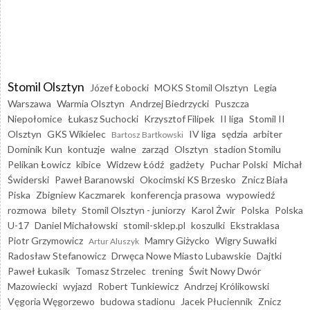
Stomil Olsztyn
Józef Łobocki
MOKS Stomil Olsztyn
Legia
Warszawa
Warmia Olsztyn
Andrzej Biedrzycki
Puszcza
Niepołomice
Łukasz Suchocki
Krzysztof Filipek
II liga
Stomil II
Olsztyn
GKS Wikielec
IV liga
sędzia
arbiter
Bartosz Bartkowski
Dominik Kun
kontuzje
walne
zarząd
Olsztyn
stadion Stomilu
Pelikan Łowicz
kibice
Widzew Łódź
gadżety
Puchar Polski
Michał
Świderski
Paweł Baranowski
Okocimski KS Brzesko
Znicz Biała
Piska
Zbigniew Kaczmarek
konferencja prasowa
wypowiedź
rozmowa
bilety
Stomil Olsztyn - juniorzy
Karol Żwir
Polska
Polska
U-17
Daniel Michałowski
stomil-sklep.pl
koszulki
Ekstraklasa
Piotr Grzymowicz
Mamry Giżycko
Wigry Suwałki
Artur Aluszyk
Radosław Stefanowicz
Drwęca Nowe Miasto Lubawskie
Dajtki
Paweł Łukasik
Tomasz Strzelec
trening
Świt Nowy Dwór
Mazowiecki
wyjazd
Robert Tunkiewicz
Andrzej Królikowski
Vęgoria Węgorzewo
budowa stadionu
Jacek Płuciennik
Znicz