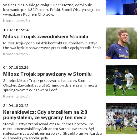
W siedzibie Polskiego Związku Piłki Nożnej odbyło się
losowanie par 1/32 Pucharu Polski. Stomil Olsztyn zagra na
wyjeździe z Ruchem Chorzów.
Komentarzy: 3 »
10.07.18 19:24
Miłosz Trojak zawodnikiem Stomilu
Miłosz Trojak podpisał dziś kontrakt ze Stomilem Olsztyn.
Umowa będzie obowiązywać przez rok z opcją przedłużenia.
Komentarzy: 6 »
04.07.18 23:26
Miłosz Trojak sprawdzany w Stomilu
24-letni Miłosz Trojak przebywa na testach w Stomilu
Olsztyn. Zawodnik zagrał 61 minut w dzisiejszym meczu
sparingowym z Widzewem Łódź.
Komentarzy: 2 »
24.04.18 23:42
Karankiewicz: Gdy strzeliłem na 2:0
pomyślałem, że wygramy ten mecz
Stomil Olsztyn zremisował 2:2 z Ruchem Chorzów. Po
meczu rozmawialiśmy Adrianem Karankiewiczem. Był
najlepszym zawodnikiem na boisku. Strzelił bramkę i bardzo
dużo walczył w środku pola.