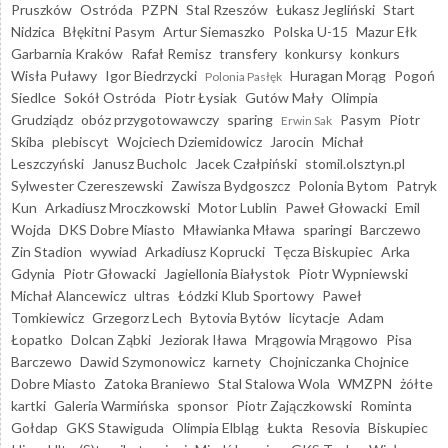
Pruszków
Ostróda
PZPN
Stal Rzeszów
Łukasz Jegliński
Start
Nidzica
Błękitni Pasym
Artur Siemaszko
Polska U-15
Mazur Ełk
Garbarnia Kraków
Rafał Remisz
transfery
konkursy
konkurs
Wisła Puławy
Igor Biedrzycki
Huragan Morąg
Pogoń
Polonia Pasłęk
Siedlce
Sokół Ostróda
Piotr Łysiak
Gutów Mały
Olimpia
Grudziądz
obóz przygotowawczy
sparing
Pasym
Piotr
Erwin Sak
Skiba
plebiscyt
Wojciech Dziemidowicz
Jarocin
Michał
Leszczyński
Janusz Bucholc
Jacek Czałpiński
stomil.olsztyn.pl
Sylwester Czereszewski
Zawisza Bydgoszcz
Polonia Bytom
Patryk
Kun
Arkadiusz Mroczkowski
Motor Lublin
Paweł Głowacki
Emil
Wojda
DKS Dobre Miasto
Mławianka Mława
sparingi
Barczewo
Zin Stadion
wywiad
Arkadiusz Koprucki
Tęcza Biskupiec
Arka
Gdynia
Piotr Głowacki
Jagiellonia Białystok
Piotr Wypniewski
Michał Alancewicz
ultras
Łódzki Klub Sportowy
Paweł
Tomkiewicz
Grzegorz Lech
Bytovia Bytów
licytacje
Adam
Łopatko
Dolcan Ząbki
Jeziorak Iława
Mrągowia Mrągowo
Pisa
Barczewo
Dawid Szymonowicz
karnety
Chojniczanka Chojnice
Dobre Miasto
Zatoka Braniewo
Stal Stalowa Wola
WMZPN
żółte
kartki
Galeria Warmińska
sponsor
Piotr Zajączkowski
Rominta
Gołdap
GKS Stawiguda
Olimpia Elbląg
Łukta
Resovia
Biskupiec