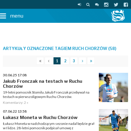
menu
ARTYKUŁY OZNACZONE TAGIEM RUCH CHORZÓW (58)
1
2
3
30.06.25 17:08
Jakub Fronczak na testach w Ruchu
Chorzów
19-letni pomocnik Stomilu Jakub Fronczak przebywał na
testach w pierwszoligowym Ruchu Chorzów.
Komentarzy: 2 »
07.06.22 13:58
Łukasz Moneta w Ruchu Chorzów
Łukasz Moneta w nadchodzącym sezonie nadal będzie grał
w I lidze. 28-letni pomocnik podpisał umowę z