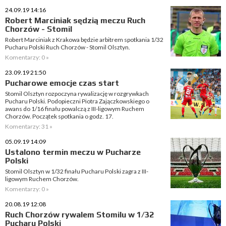
24.09.19 14:16
Robert Marciniak sędzią meczu Ruch
Chorzów - Stomil
Robert Marciniak z Krakowa będzie arbitrem spotkania 1/32
Pucharu Polski Ruch Chorzów - Stomil Olsztyn.
Komentarzy: 0 »
23.09.19 21:50
Pucharowe emocje czas start
Stomil Olsztyn rozpoczyna rywalizację w rozgrywkach
Pucharu Polski. Podopieczni Piotra Zajączkowskiego o
awans do 1/16 finału powalczą z III-ligowym Ruchem
Chorzów. Początek spotkania o godz. 17.
Komentarzy: 31 »
05.09.19 14:09
Ustalono termin meczu w Pucharze
Polski
Stomil Olsztyn w 1/32 finału Pucharu Polski zagra z III-
ligowym Ruchem Chorzów.
Komentarzy: 0 »
20.08.19 12:08
Ruch Chorzów rywalem Stomilu w 1/32
Pucharu Polski