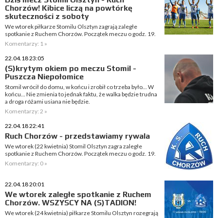
Chorzów! Kibice liczą na powtórkę
skuteczności z soboty
We wtorek piłkarze Stomilu Olsztyn zagrają zaległe
spotkanie z Ruchem Chorzów. Początek meczu o godz. 19.
Komentarzy: 1 »
22.04.18 23:05
(S)krytym okiem po meczu Stomil -
Puszcza Niepołomice
Stomil wrócił do domu, w końcu i zrobił co trzeba było... W
końcu... Nie zmienia to jednak faktu, że walka będzie trudna
a droga różami usiana nie będzie.
Komentarzy: 2 »
22.04.18 22:41
Ruch Chorzów - przedstawiamy rywala
We wtorek (22 kwietnia) Stomil Olsztyn zagra zaległe
spotkanie z Ruchem Chorzów. Początek meczu o godz. 19.
Komentarzy: 0 »
22.04.18 20:01
We wtorek zaległe spotkanie z Ruchem
Chorzów. WSZYSCY NA (S)TADION!
We wtorek (24 kwietnia) piłkarze Stomilu Olsztyn rozegrają