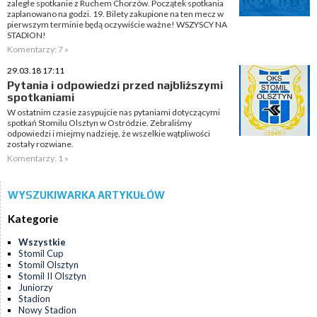
zaległe spotkanie z Ruchem Chorzów. Początek spotkania
zaplanowano na godzi. 19. Bilety zakupione na ten mecz w
pierwszym terminie będą oczywiście ważne! WSZYSCY NA
STADION!
Komentarzy: 7 »
29.03.18 17:11
Pytania i odpowiedzi przed najbliższymi
spotkaniami
W ostatnim czasie zasypujcie nas pytaniami dotyczącymi
spotkań Stomilu Olsztyn w Ostródzie. Zebraliśmy
odpowiedzi i miejmy nadzieję, że wszelkie wątpliwości
zostały rozwiane.
Komentarzy: 1 »
WYSZUKIWARKA ARTYKUŁÓW
Kategorie
Wszystkie
Stomil Cup
Stomil Olsztyn
Stomil II Olsztyn
Juniorzy
Stadion
Nowy Stadion