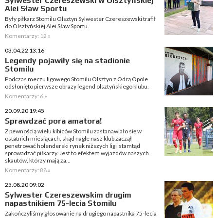
Sylwester Czereszewski w Olsztyńskiej
Alei Sław Sportu
Były piłkarz Stomilu Olsztyn Sylwester Czereszewski trafił
do Olsztyńskiej Alei Sław Sportu.
Komentarzy: 12 »
03.04.22 13:16
Legendy pojawiły się na stadionie
Stomilu
Podczas meczu ligowego Stomilu Olsztyn z Odrą Opole
odsłonięto pierwsze obrazy legend olsztyńskiego klubu.
Komentarzy: 6 »
20.09.20 19:45
Sprawdzać pora amatora!
Z pewnością wielu kibiców Stomilu zastanawiało się w
ostatnich miesiącach, skąd nagle nasz klub zaczął
penetrować holenderski rynek niższych lig i stamtąd
sprowadzać piłkarzy. Jest to efektem wyjazdów naszych
skautów, którzy mają za...
Komentarzy: 88 »
25.08.20 09:02
Sylwester Czereszewskim drugim
napastnikiem 75-lecia Stomilu
Zakończyliśmy głosowanie na drugiego napastnika 75-lecia