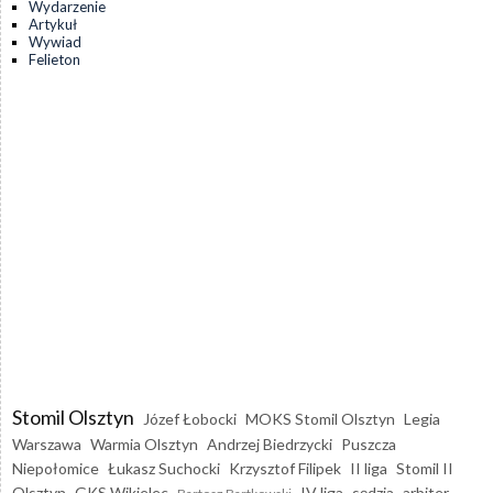
Wydarzenie
Artykuł
Wywiad
Felieton
Stomil Olsztyn
Józef Łobocki
MOKS Stomil Olsztyn
Legia
Warszawa
Warmia Olsztyn
Andrzej Biedrzycki
Puszcza
Niepołomice
Łukasz Suchocki
Krzysztof Filipek
II liga
Stomil II
Olsztyn
GKS Wikielec
IV liga
sędzia
arbiter