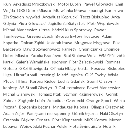
Kun
Arkadiusz Mroczkowski
Motor Lublin
Paweł Głowacki
Emil
Wojda
DKS Dobre Miasto
Mławianka Mława
sparingi
Barczewo
Zin Stadion
wywiad
Arkadiusz Koprucki
Tęcza Biskupiec
Arka
Gdynia
Piotr Głowacki
Jagiellonia Białystok
Piotr Wypniewski
Michał Alancewicz
ultras
Łódzki Klub Sportowy
Paweł
Tomkiewicz
Grzegorz Lech
Bytovia Bytów
licytacje
Adam
Łopatko
Dolcan Ząbki
Jeziorak Iława
Mrągowia Mrągowo
Pisa
Barczewo
Dawid Szymonowicz
karnety
Chojniczanka Chojnice
Dobre Miasto
Zatoka Braniewo
Stal Stalowa Wola
WMZPN
żółte
kartki
Galeria Warmińska
sponsor
Piotr Zajączkowski
Rominta
Gołdap
GKS Stawiguda
Olimpia Elbląg
Łukta
Resovia
Biskupiec
I liga
Ultra(S)tomiL
treningi
Miedź Legnica
GKS Tychy
Wisła
Płock
III liga
Korona Kielce
Lechia Gdańsk
Stomil Olsztyn -
kobiety
AS Stomil Olsztyn
R-Gol
terminarz
Paweł Alancewicz
Michał Glanowski
Tomasz Ptak
Szymon Kaźmierowski
Górnik
Zabrze
Zagłębie Lubin
Arkadiusz Czarnecki
Orange Sport
Warta
Poznań
Bogdanka Łęczna
Mindaugas Kalonas
Olimpia Olsztynek
Adam Zejer
Pamiętam i nie zapomnę
Górnik Łęczna
Naki Olsztyn
Cracovia
Błękitni Orneta
Piotr Klepczarek
MKS Korsze
Motor
Lubawa
Wojewódzki Puchar Polski
Flota Świnoujście
Hutnik