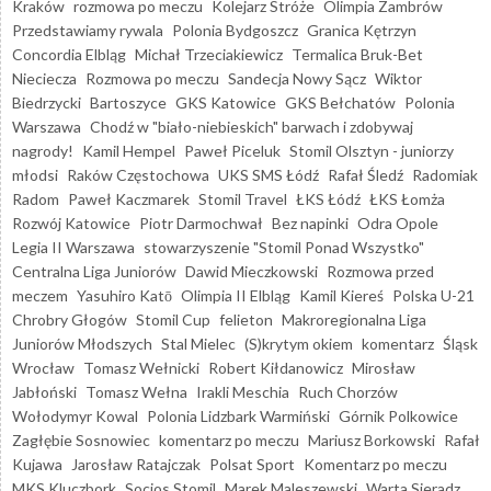
Kraków
rozmowa po meczu
Kolejarz Stróże
Olimpia Zambrów
Przedstawiamy rywala
Polonia Bydgoszcz
Granica Kętrzyn
Concordia Elbląg
Michał Trzeciakiewicz
Termalica Bruk-Bet
Nieciecza
Rozmowa po meczu
Sandecja Nowy Sącz
Wiktor
Biedrzycki
Bartoszyce
GKS Katowice
GKS Bełchatów
Polonia
Warszawa
Chodź w "biało-niebieskich" barwach i zdobywaj
nagrody!
Kamil Hempel
Paweł Piceluk
Stomil Olsztyn - juniorzy
młodsi
Raków Częstochowa
UKS SMS Łódź
Rafał Śledź
Radomiak
Radom
Paweł Kaczmarek
Stomil Travel
ŁKS Łódź
ŁKS Łomża
Rozwój Katowice
Piotr Darmochwał
Bez napinki
Odra Opole
Legia II Warszawa
stowarzyszenie "Stomil Ponad Wszystko"
Centralna Liga Juniorów
Dawid Mieczkowski
Rozmowa przed
meczem
Yasuhiro Katō
Olimpia II Elbląg
Kamil Kiereś
Polska U-21
Chrobry Głogów
Stomil Cup
felieton
Makroregionalna Liga
Juniorów Młodszych
Stal Mielec
(S)krytym okiem
komentarz
Śląsk
Wrocław
Tomasz Wełnicki
Robert Kiłdanowicz
Mirosław
Jabłoński
Tomasz Wełna
Irakli Meschia
Ruch Chorzów
Wołodymyr Kowal
Polonia Lidzbark Warmiński
Górnik Polkowice
Zagłębie Sosnowiec
komentarz po meczu
Mariusz Borkowski
Rafał
Kujawa
Jarosław Ratajczak
Polsat Sport
Komentarz po meczu
MKS Kluczbork
Socios Stomil
Marek Maleszewski
Warta Sieradz