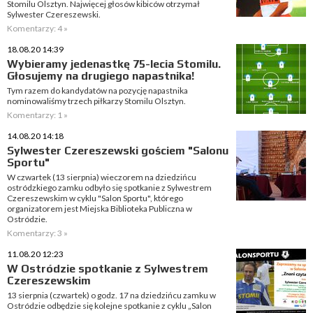
Stomilu Olsztyn. Najwięcej głosów kibiców otrzymał
Sylwester Czereszewski.
Komentarzy: 4 »
18.08.20 14:39
Wybieramy jedenastkę 75-lecia Stomilu.
Głosujemy na drugiego napastnika!
Tym razem do kandydatów na pozycję napastnika
nominowaliśmy trzech piłkarzy Stomilu Olsztyn.
Komentarzy: 1 »
14.08.20 14:18
Sylwester Czereszewski gościem "Salonu
Sportu"
W czwartek (13 sierpnia) wieczorem na dziedzińcu
ostródzkiego zamku odbyło się spotkanie z Sylwestrem
Czereszewskim w cyklu "Salon Sportu", którego
organizatorem jest Miejska Biblioteka Publiczna w
Ostródzie.
Komentarzy: 3 »
11.08.20 12:23
W Ostródzie spotkanie z Sylwestrem
Czereszewskim
13 sierpnia (czwartek) o godz. 17 na dziedzińcu zamku w
Ostródzie odbędzie się kolejne spotkanie z cyklu „Salon