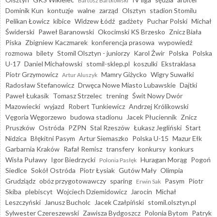
Bartosz Bartkowski
Dominik Kun
kontuzje
walne
zarząd
Olsztyn
stadion Stomilu
Pelikan Łowicz
kibice
Widzew Łódź
gadżety
Puchar Polski
Michał
Świderski
Paweł Baranowski
Okocimski KS Brzesko
Znicz Biała
Piska
Zbigniew Kaczmarek
konferencja prasowa
wypowiedź
rozmowa
bilety
Stomil Olsztyn - juniorzy
Karol Żwir
Polska
Polska
U-17
Daniel Michałowski
stomil-sklep.pl
koszulki
Ekstraklasa
Piotr Grzymowicz
Mamry Giżycko
Wigry Suwałki
Artur Aluszyk
Radosław Stefanowicz
Drwęca Nowe Miasto Lubawskie
Dajtki
Paweł Łukasik
Tomasz Strzelec
trening
Świt Nowy Dwór
Mazowiecki
wyjazd
Robert Tunkiewicz
Andrzej Królikowski
Vęgoria Węgorzewo
budowa stadionu
Jacek Płuciennik
Znicz
Pruszków
Ostróda
PZPN
Stal Rzeszów
Łukasz Jegliński
Start
Nidzica
Błękitni Pasym
Artur Siemaszko
Polska U-15
Mazur Ełk
Garbarnia Kraków
Rafał Remisz
transfery
konkursy
konkurs
Wisła Puławy
Igor Biedrzycki
Huragan Morąg
Pogoń
Polonia Pasłęk
Siedlce
Sokół Ostróda
Piotr Łysiak
Gutów Mały
Olimpia
Grudziądz
obóz przygotowawczy
sparing
Pasym
Piotr
Erwin Sak
Skiba
plebiscyt
Wojciech Dziemidowicz
Jarocin
Michał
Leszczyński
Janusz Bucholc
Jacek Czałpiński
stomil.olsztyn.pl
Sylwester Czereszewski
Zawisza Bydgoszcz
Polonia Bytom
Patryk