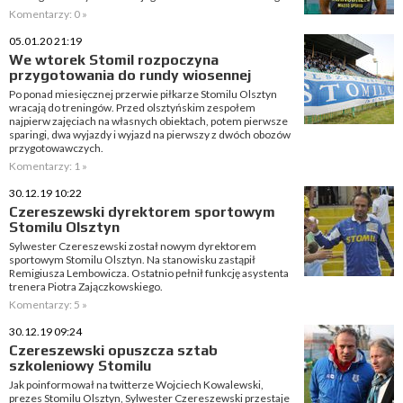
Komentarzy: 0 »
05.01.20 21:19
We wtorek Stomil rozpoczyna
przygotowania do rundy wiosennej
Po ponad miesięcznej przerwie piłkarze Stomilu Olsztyn
wracają do treningów. Przed olsztyńskim zespołem
najpierw zajęciach na własnych obiektach, potem pierwsze
sparingi, dwa wyjazdy i wyjazd na pierwszy z dwóch obozów
przygotowawczych.
Komentarzy: 1 »
30.12.19 10:22
Czereszewski dyrektorem sportowym
Stomilu Olsztyn
Sylwester Czereszewski został nowym dyrektorem
sportowym Stomilu Olsztyn. Na stanowisku zastąpił
Remigiusza Lembowicza. Ostatnio pełnił funkcję asystenta
trenera Piotra Zajączkowskiego.
Komentarzy: 5 »
30.12.19 09:24
Czereszewski opuszcza sztab
szkoleniowy Stomilu
Jak poinformował na twitterze Wojciech Kowalewski,
prezes Stomilu Olsztyn, Sylwester Czereszewski przestaje