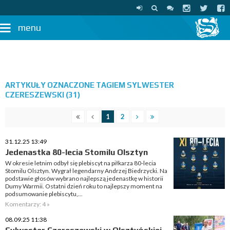
menu
ARTYKUŁY OZNACZONE TAGIEM SYLWESTER
CZERESZEWSKI (31)
1
2
31.12.25 13:49
Jedenastka 80-lecia Stomilu Olsztyn
W okresie letnim odbył się plebiscyt na piłkarza 80-lecia
Stomilu Olsztyn. Wygrał legendarny Andrzej Biedrzycki. Na
podstawie głosów wybrano najlepszą jedenastkę w historii
Dumy Warmii. Ostatni dzień roku to najlepszy moment na
podsumowanie plebiscytu,...
Komentarzy: 4 »
08.09.25 11:38