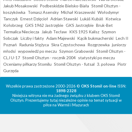
Jakub Mosakowski
Podbeskidzie Bielsko-Biała
Stomil Olsztyn -
koszykówka
Tomasz Asensky
Michał Kraszewski
Wołodymyr
Tanczyk
Ernest Dzięcioł
Adrian Stawski
Lukáš Kubáň
Kotwica
Kołobrzeg
GKS 1962 Jastrzębie
GKS Jastrzębie
Bruk-Bet
Termalica Nieciecza
Jakub Tecław
KKS 1925 Kalisz
Szymon
Sobczak
Liczby i fakty
Adam Majewski
Kącik bukmacherski
Lech II
Poznań
Radunia Stężyca
Skra Częstochowa
Rozgrzewka
juniorzy
młodsi
wypowiedź po meczu
Szymon Grabowski
Stomil Olsztyn -
CLJ U-17
Stomil Olsztyn - rocznik 2004
statystyki po meczu
Oceniamy piłkarzy Stomilu
Stomil Olsztyn - futsal
3. połowa
Piotr
Gurzęda
Wszelkie prawa zastrzeżone 2000-2026 ©
OKS Stomil on-line
ISSN:
1898-2328
Niniejsza witryna nie ma żadnego związku z klubem OKS Stomil
Olsztyn. Prezentujemy tutaj niezależne opinie na temat sytuacji w
piłce na Warmii i Mazurach