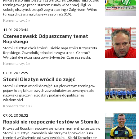
Piłkarze Stomilu Olsztyn są w trakcie trzeciego mikrocyklu
treningowego przed startem rundy wiosennej I ligi. W
sobotę olsztyński zespół zagra sparing z Żalgirisem Wilno
(druga drużyna na Litwie w sezonie 2019).
Komentarzy: 5 »
11.01.20 23:44
Czereszewski: Odpuszczamy temat
Ropskiego
Stomil Olsztyn chciał mieć u siebie napastnika Krzysztofa
Ropskiego. Zawodnik jednak nie zagra u nas. Czemu?
Wyjaśnił dyrektor sportowy Sylwester Czereszewski.
Komentarzy: 1 »
07.01.20 12:29
Stomil Olsztyn wrócił do zajęć
Stomil Olsztyn wrócił do zajęć. Na pierwszym treningów
pojawiło się kilku nowych zawodników testowanych, ale
nazwiska graczy nie zostały podane do publicznej
wiadomości.
Komentarzy: 18 »
07.01.20 08:32
Ropski nie rozpocznie testów w Stomilu
Krzysztof Ropski nie pojawi się na ten moment na testach w
Stomilu Olsztyn. Zawodnik nie otrzymał pozwolenia na
treningi w Olsztynie od swojego klubu - Siarki Tarnobrzeg.