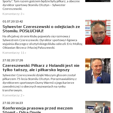
Sportu”. Tym razem gościem będzie były piłkarz, a obecnie
dyrektor sportowy Stomilu Olsztyn – Sylwester
Czereszewski.
Komentarzy: 3 »
01.07.20 13:42
Sylwester Czereszewski o odejściach ze
Stomilu. POSŁUCHAJ!
Na oficjalnej stronie klubu pojawiała się rozmowa z
Sylwestrem Czereszewski. Dyrektor sportowy I-ligowca
wyjaśnia dlaczego z olsztyńskiego klubu odeszli: Eric Molloy,
Oktawian Skrzecz i Maciej Pałaszewski.
Komentarzy: 11 »
27.02.20 17:28
Czereszewski: Piłkarz z Holandii jest nie
tylko tańszy, ale i piłkarsko lepszy
Sylwester Czereszewski dzięki Waszym głosom został
piłkarzem 75-lecia Stomilu Olsztyn. Porozmawialiśmy z
dyrektorem sportowym Dumy Warmii o jego karierze
zawodniczej i o obecnych wyzwaniach na rynku
transferowym.
Komentarzy: 2 »
27.02.20 16:23
Konferencja prasowa przed meczem
Stomil - Odra Opole