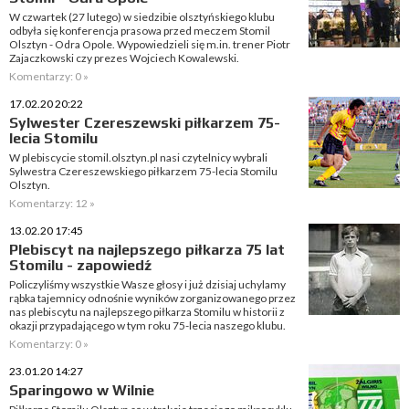
W czwartek (27 lutego) w siedzibie olsztyńskiego klubu
odbyła się konferencja prasowa przed meczem Stomil
Olsztyn - Odra Opole. Wypowiedzieli się m.in. trener Piotr
Zajaczkowski czy prezes Wojciech Kowalewski.
Komentarzy: 0 »
17.02.20 20:22
Sylwester Czereszewski piłkarzem 75-
lecia Stomilu
W plebiscycie stomil.olsztyn.pl nasi czytelnicy wybrali
Sylwestra Czereszewskiego piłkarzem 75-lecia Stomilu
Olsztyn.
Komentarzy: 12 »
13.02.20 17:45
Plebiscyt na najlepszego piłkarza 75 lat
Stomilu - zapowiedź
Policzyliśmy wszystkie Wasze głosy i już dzisiaj uchylamy
rąbka tajemnicy odnośnie wyników zorganizowanego przez
nas plebiscytu na najlepszego piłkarza Stomilu w historii z
okazji przypadającego w tym roku 75-lecia naszego klubu.
Komentarzy: 0 »
23.01.20 14:27
Sparingowo w Wilnie