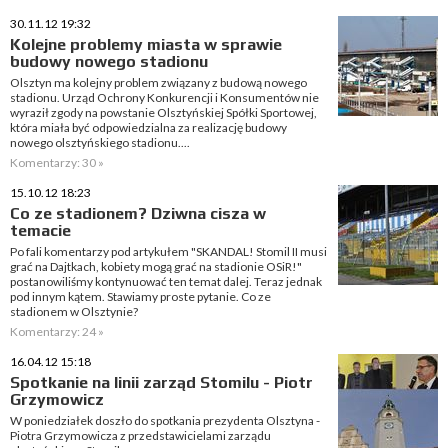
30.11.12 19:32
Kolejne problemy miasta w sprawie
budowy nowego stadionu
Olsztyn ma kolejny problem związany z budową nowego
stadionu. Urząd Ochrony Konkurencji i Konsumentów nie
wyraził zgody na powstanie Olsztyńskiej Spółki Sportowej,
która miała być odpowiedzialna za realizację budowy
nowego olsztyńskiego stadionu....
Komentarzy: 30 »
15.10.12 18:23
Co ze stadionem? Dziwna cisza w
temacie
Po fali komentarzy pod artykułem "SKANDAL! Stomil II musi
grać na Dajtkach, kobiety mogą grać na stadionie OSiR!"
postanowiliśmy kontynuować ten temat dalej. Teraz jednak
pod innym kątem. Stawiamy proste pytanie. Co ze
stadionem w Olsztynie?
Komentarzy: 24 »
16.04.12 15:18
Spotkanie na linii zarząd Stomilu - Piotr
Grzymowicz
W poniedziałek doszło do spotkania prezydenta Olsztyna -
Piotra Grzymowicza z przedstawicielami zarządu