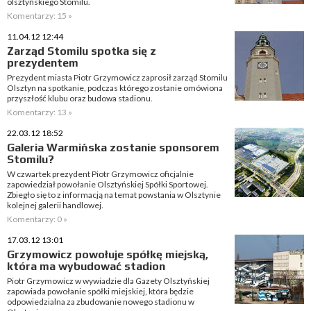
olsztyńskiego Stomilu.
Komentarzy: 15 »
11.04.12 12:44
Zarząd Stomilu spotka się z
prezydentem
Prezydent miasta Piotr Grzymowicz zaprosił zarząd Stomilu
Olsztyn na spotkanie, podczas którego zostanie omówiona
przyszłość klubu oraz budowa stadionu.
Komentarzy: 13 »
22.03.12 18:52
Galeria Warmińska zostanie sponsorem
Stomilu?
W czwartek prezydent Piotr Grzymowicz oficjalnie
zapowiedział powołanie Olsztyńskiej Spółki Sportowej.
Zbiegło się to z informacją na temat powstania w Olsztynie
kolejnej galerii handlowej.
Komentarzy: 0 »
17.03.12 13:01
Grzymowicz powołuje spółkę miejską,
która ma wybudować stadion
Piotr Grzymowicz w wywiadzie dla Gazety Olsztyńskiej
zapowiada powołanie spółki miejskiej, która będzie
odpowiedzialna za zbudowanie nowego stadionu w