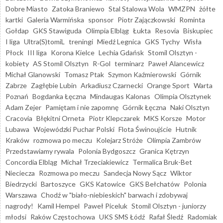
Dobre Miasto
Zatoka Braniewo
Stal Stalowa Wola
WMZPN
żółte
kartki
Galeria Warmińska
sponsor
Piotr Zajączkowski
Rominta
Gołdap
GKS Stawiguda
Olimpia Elbląg
Łukta
Resovia
Biskupiec
I liga
Ultra(S)tomiL
treningi
Miedź Legnica
GKS Tychy
Wisła
Płock
III liga
Korona Kielce
Lechia Gdańsk
Stomil Olsztyn -
kobiety
AS Stomil Olsztyn
R-Gol
terminarz
Paweł Alancewicz
Michał Glanowski
Tomasz Ptak
Szymon Kaźmierowski
Górnik
Zabrze
Zagłębie Lubin
Arkadiusz Czarnecki
Orange Sport
Warta
Poznań
Bogdanka Łęczna
Mindaugas Kalonas
Olimpia Olsztynek
Adam Zejer
Pamiętam i nie zapomnę
Górnik Łęczna
Naki Olsztyn
Cracovia
Błękitni Orneta
Piotr Klepczarek
MKS Korsze
Motor
Lubawa
Wojewódzki Puchar Polski
Flota Świnoujście
Hutnik
Kraków
rozmowa po meczu
Kolejarz Stróże
Olimpia Zambrów
Przedstawiamy rywala
Polonia Bydgoszcz
Granica Kętrzyn
Concordia Elbląg
Michał Trzeciakiewicz
Termalica Bruk-Bet
Nieciecza
Rozmowa po meczu
Sandecja Nowy Sącz
Wiktor
Biedrzycki
Bartoszyce
GKS Katowice
GKS Bełchatów
Polonia
Warszawa
Chodź w "biało-niebieskich" barwach i zdobywaj
nagrody!
Kamil Hempel
Paweł Piceluk
Stomil Olsztyn - juniorzy
młodsi
Raków Częstochowa
UKS SMS Łódź
Rafał Śledź
Radomiak