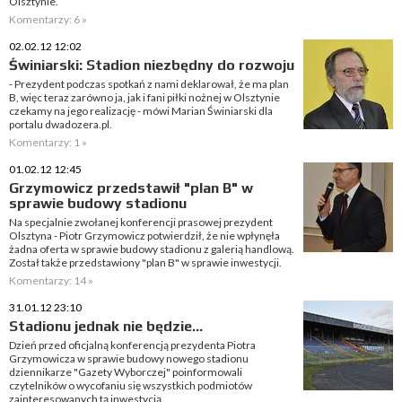
Olsztynie.
Komentarzy: 6 »
02.02.12 12:02
Świniarski: Stadion niezbędny do rozwoju
- Prezydent podczas spotkań z nami deklarował, że ma plan
B, więc teraz zarówno ja, jak i fani piłki nożnej w Olsztynie
czekamy na jego realizację - mówi Marian Świniarski dla
portalu dwadozera.pl.
Komentarzy: 1 »
01.02.12 12:45
Grzymowicz przedstawił "plan B" w
sprawie budowy stadionu
Na specjalnie zwołanej konferencji prasowej prezydent
Olsztyna - Piotr Grzymowicz potwierdził, że nie wpłynęła
żadna oferta w sprawie budowy stadionu z galerią handlową.
Został także przedstawiony "plan B" w sprawie inwestycji.
Komentarzy: 14 »
31.01.12 23:10
Stadionu jednak nie będzie...
Dzień przed oficjalną konferencją prezydenta Piotra
Grzymowicza w sprawie budowy nowego stadionu
dziennikarze "Gazety Wyborczej" poinformowali
czytelników o wycofaniu się wszystkich podmiotów
zainteresowanych tą inwestycją.