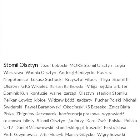
Stomil Olsztyn
Józef Łobocki
MOKS Stomil Olsztyn
Legia
Warszawa
Warmia Olsztyn
Andrzej Biedrzycki
Puszcza
Niepołomice
Łukasz Suchocki
Krzysztof Filipek
II liga
Stomil II
Olsztyn
GKS Wikielec
IV liga
sędzia
arbiter
Bartosz Bartkowski
Dominik Kun
kontuzje
walne
zarząd
Olsztyn
stadion Stomilu
Pelikan Łowicz
kibice
Widzew Łódź
gadżety
Puchar Polski
Michał
Świderski
Paweł Baranowski
Okocimski KS Brzesko
Znicz Biała
Piska
Zbigniew Kaczmarek
konferencja prasowa
wypowiedź
rozmowa
bilety
Stomil Olsztyn - juniorzy
Karol Żwir
Polska
Polska
U-17
Daniel Michałowski
stomil-sklep.pl
koszulki
Ekstraklasa
Piotr Grzymowicz
Mamry Giżycko
Wigry Suwałki
Artur Aluszyk