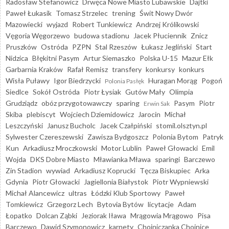
Radosław Stefanowicz
Drwęca Nowe Miasto Lubawskie
Dajtki
Paweł Łukasik
Tomasz Strzelec
trening
Świt Nowy Dwór
Mazowiecki
wyjazd
Robert Tunkiewicz
Andrzej Królikowski
Vęgoria Węgorzewo
budowa stadionu
Jacek Płuciennik
Znicz
Pruszków
Ostróda
PZPN
Stal Rzeszów
Łukasz Jegliński
Start
Nidzica
Błękitni Pasym
Artur Siemaszko
Polska U-15
Mazur Ełk
Garbarnia Kraków
Rafał Remisz
transfery
konkursy
konkurs
Wisła Puławy
Igor Biedrzycki
Huragan Morąg
Pogoń
Polonia Pasłęk
Siedlce
Sokół Ostróda
Piotr Łysiak
Gutów Mały
Olimpia
Grudziądz
obóz przygotowawczy
sparing
Pasym
Piotr
Erwin Sak
Skiba
plebiscyt
Wojciech Dziemidowicz
Jarocin
Michał
Leszczyński
Janusz Bucholc
Jacek Czałpiński
stomil.olsztyn.pl
Sylwester Czereszewski
Zawisza Bydgoszcz
Polonia Bytom
Patryk
Kun
Arkadiusz Mroczkowski
Motor Lublin
Paweł Głowacki
Emil
Wojda
DKS Dobre Miasto
Mławianka Mława
sparingi
Barczewo
Zin Stadion
wywiad
Arkadiusz Koprucki
Tęcza Biskupiec
Arka
Gdynia
Piotr Głowacki
Jagiellonia Białystok
Piotr Wypniewski
Michał Alancewicz
ultras
Łódzki Klub Sportowy
Paweł
Tomkiewicz
Grzegorz Lech
Bytovia Bytów
licytacje
Adam
Łopatko
Dolcan Ząbki
Jeziorak Iława
Mrągowia Mrągowo
Pisa
Barczewo
Dawid Szymonowicz
karnety
Chojniczanka Chojnice