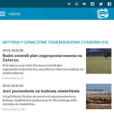
menu
ARTYKUŁY OZNACZONE TAGIEM BUDOWA STADIONU (19)
29.01.14 22:38
Radni zmienili plan zagospodarowania na
Zatorzu
W środę na sesji radni Olsztyna zmienili plan
zagospodarowania terenu, przy którym obecnie znajduje się
stadion Warmii.
Komentarzy: 4 »
23.01.14 15:53
Jest pozwolenie na budowę oświetlenia
Urząd Miasta Olsztyn otrzymał w środę pozwolenie na
budowę, dzięki której stadion przy Al. Piłsudskiego 69A
doczeka się oświetlenia.
Komentarzy: 16 »