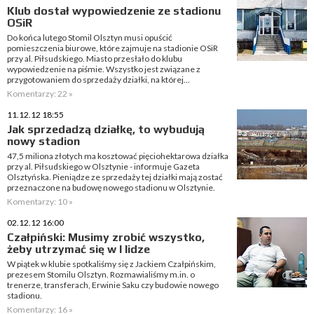
Klub dostał wypowiedzenie ze stadionu
OSiR
Do końca lutego Stomil Olsztyn musi opuścić
pomieszczenia biurowe, które zajmuje na stadionie OSiR
przy al. Piłsudskiego. Miasto przesłało do klubu
wypowiedzenie na piśmie. Wszystko jest związane z
przygotowaniem do sprzedaży działki, na której...
Komentarzy: 22 »
11.12.12 18:55
Jak sprzedadzą działkę, to wybudują
nowy stadion
47,5 miliona złotych ma kosztować pięciohektarowa działka
przy al. Piłsudskiego w Olsztynie - informuje Gazeta
Olsztyńska. Pieniądze ze sprzedaży tej działki mają zostać
przeznaczone na budowę nowego stadionu w Olsztynie.
Komentarzy: 10 »
02.12.12 16:00
Czałpiński: Musimy zrobić wszystko,
żeby utrzymać się w I lidze
W piątek w klubie spotkaliśmy się z Jackiem Czałpińskim,
prezesem Stomilu Olsztyn. Rozmawialiśmy m.in. o
trenerze, transferach, Erwinie Saku czy budowie nowego
stadionu.
Komentarzy: 16 »