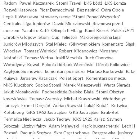
Radom
Paweł Kaczmarek
Stomil Travel
ŁKS Łódź
ŁKS Łomża
Rozwój Katowice
Piotr Darmochwał
Bez napinki
Odra Opole
Legia II Warszawa
stowarzyszenie "Stomil Ponad Wszystko"
Centralna Liga Juniorów
Dawid Mieczkowski
Rozmowa przed
meczem
Yasuhiro Katō
Olimpia II Elbląg
Kamil Kiereś
Polska U-21
Chrobry Głogów
Stomil Cup
felieton
Makroregionalna Liga
Juniorów Młodszych
Stal Mielec
(S)krytym okiem
komentarz
Śląsk
Wrocław
Tomasz Wełnicki
Robert Kiłdanowicz
Mirosław
Jabłoński
Tomasz Wełna
Irakli Meschia
Ruch Chorzów
Wołodymyr Kowal
Polonia Lidzbark Warmiński
Górnik Polkowice
Zagłębie Sosnowiec
komentarz po meczu
Mariusz Borkowski
Rafał
Kujawa
Jarosław Ratajczak
Polsat Sport
Komentarz po meczu
MKS Kluczbork
Socios Stomil
Marek Maleszewski
Warta Sieradz
Jakub Mosakowski
Podbeskidzie Bielsko-Biała
Stomil Olsztyn -
koszykówka
Tomasz Asensky
Michał Kraszewski
Wołodymyr
Tanczyk
Ernest Dzięcioł
Adrian Stawski
Lukáš Kubáň
Kotwica
Kołobrzeg
GKS 1962 Jastrzębie
GKS Jastrzębie
Bruk-Bet
Termalica Nieciecza
Jakub Tecław
KKS 1925 Kalisz
Szymon
Sobczak
Liczby i fakty
Adam Majewski
Kącik bukmacherski
Lech II
Poznań
Radunia Stężyca
Skra Częstochowa
Rozgrzewka
juniorzy