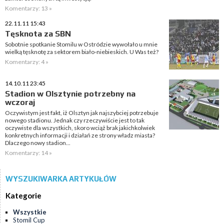
Komentarzy: 13 »
22.11.11 15:43
Tęsknota za SBN
Sobotnie spotkanie Stomilu w Ostródzie wywołało u mnie
wielką tęsknotę za sektorem biało-niebieskich. U Was też?
Komentarzy: 4 »
14.10.11 23:45
Stadion w Olsztynie potrzebny na
wczoraj
Oczywistym jest fakt, iż Olsztyn jak najszybciej potrzebuje
nowego stadionu. Jednak czy rzeczywiście jest to tak
oczywiste dla wszystkich, skoro wciąż brak jakichkolwiek
konkretnych informacji i działań ze strony władz miasta?
Dlaczego nowy stadion...
Komentarzy: 14 »
WYSZUKIWARKA ARTYKUŁÓW
Kategorie
Wszystkie
Stomil Cup