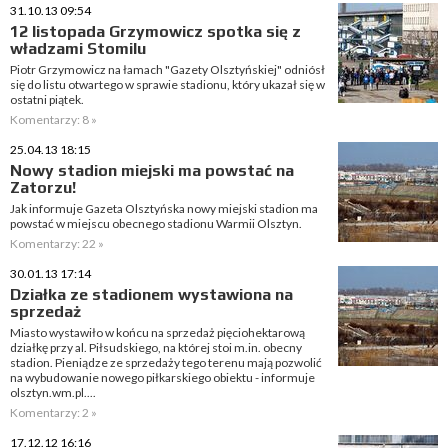
31.10.13 09:54
12 listopada Grzymowicz spotka się z
władzami Stomilu
Piotr Grzymowicz na łamach "Gazety Olsztyńskiej" odniósł
się do listu otwartego w sprawie stadionu, który ukazał się w
ostatni piątek.
Komentarzy: 8 »
25.04.13 18:15
Nowy stadion miejski ma powstać na
Zatorzu!
Jak informuje Gazeta Olsztyńska nowy miejski stadion ma
powstać w miejscu obecnego stadionu Warmii Olsztyn.
Komentarzy: 22 »
30.01.13 17:14
Działka ze stadionem wystawiona na
sprzedaż
Miasto wystawiło w końcu na sprzedaż pięciohektarową
działkę przy al. Piłsudskiego, na której stoi m.in. obecny
stadion. Pieniądze ze sprzedaży tego terenu mają pozwolić
na wybudowanie nowego piłkarskiego obiektu - informuje
olsztyn.wm.pl....
Komentarzy: 2 »
17.12.12 16:16