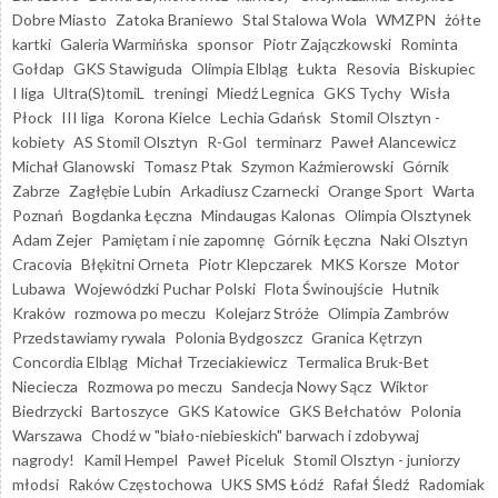
Dobre Miasto
Zatoka Braniewo
Stal Stalowa Wola
WMZPN
żółte
kartki
Galeria Warmińska
sponsor
Piotr Zajączkowski
Rominta
Gołdap
GKS Stawiguda
Olimpia Elbląg
Łukta
Resovia
Biskupiec
I liga
Ultra(S)tomiL
treningi
Miedź Legnica
GKS Tychy
Wisła
Płock
III liga
Korona Kielce
Lechia Gdańsk
Stomil Olsztyn -
kobiety
AS Stomil Olsztyn
R-Gol
terminarz
Paweł Alancewicz
Michał Glanowski
Tomasz Ptak
Szymon Kaźmierowski
Górnik
Zabrze
Zagłębie Lubin
Arkadiusz Czarnecki
Orange Sport
Warta
Poznań
Bogdanka Łęczna
Mindaugas Kalonas
Olimpia Olsztynek
Adam Zejer
Pamiętam i nie zapomnę
Górnik Łęczna
Naki Olsztyn
Cracovia
Błękitni Orneta
Piotr Klepczarek
MKS Korsze
Motor
Lubawa
Wojewódzki Puchar Polski
Flota Świnoujście
Hutnik
Kraków
rozmowa po meczu
Kolejarz Stróże
Olimpia Zambrów
Przedstawiamy rywala
Polonia Bydgoszcz
Granica Kętrzyn
Concordia Elbląg
Michał Trzeciakiewicz
Termalica Bruk-Bet
Nieciecza
Rozmowa po meczu
Sandecja Nowy Sącz
Wiktor
Biedrzycki
Bartoszyce
GKS Katowice
GKS Bełchatów
Polonia
Warszawa
Chodź w "biało-niebieskich" barwach i zdobywaj
nagrody!
Kamil Hempel
Paweł Piceluk
Stomil Olsztyn - juniorzy
młodsi
Raków Częstochowa
UKS SMS Łódź
Rafał Śledź
Radomiak