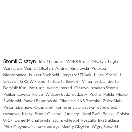
Stomil Olsztyn
Józef Łobocki
MOKS Stomil Olsztyn
Legia
Warszawa
Warmia Olsztyn
Andrzej Biedrzycki
Puszcza
Niepołomice
Łukasz Suchocki
Krzysztof Filipek
II liga
Stomil II
Olsztyn
GKS Wikielec
IV liga
sędzia
arbiter
Bartosz Bartkowski
Dominik Kun
kontuzje
walne
zarząd
Olsztyn
stadion Stomilu
Pelikan Łowicz
kibice
Widzew Łódź
gadżety
Puchar Polski
Michał
Świderski
Paweł Baranowski
Okocimski KS Brzesko
Znicz Biała
Piska
Zbigniew Kaczmarek
konferencja prasowa
wypowiedź
rozmowa
bilety
Stomil Olsztyn - juniorzy
Karol Żwir
Polska
Polska
U-17
Daniel Michałowski
stomil-sklep.pl
koszulki
Ekstraklasa
Piotr Grzymowicz
Mamry Giżycko
Wigry Suwałki
Artur Aluszyk