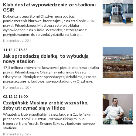
Klub dostał wypowiedzenie ze stadionu
OSiR
Do końca lutego Stomil Olsztyn musi opuścić
pomieszczenia biurowe, które zajmuje na stadionie OSiR
przy al. Piłsudskiego. Miasto przesłało do klubu
wypowiedzenie na piśmie. Wszystko jest związane z
przygotowaniem do sprzedaży działki, na której...
Komentarzy: 22 »
11.12.12 18:55
Jak sprzedadzą działkę, to wybudują
nowy stadion
47,5 miliona złotych ma kosztować pięciohektarowa działka
przy al. Piłsudskiego w Olsztynie - informuje Gazeta
Olsztyńska. Pieniądze ze sprzedaży tej działki mają zostać
przeznaczone na budowę nowego stadionu w Olsztynie.
Komentarzy: 10 »
02.12.12 16:00
Czałpiński: Musimy zrobić wszystko,
żeby utrzymać się w I lidze
W piątek w klubie spotkaliśmy się z Jackiem Czałpińskim,
prezesem Stomilu Olsztyn. Rozmawialiśmy m.in. o
trenerze, transferach, Erwinie Saku czy budowie nowego
stadionu.
Komentarzy: 16 »