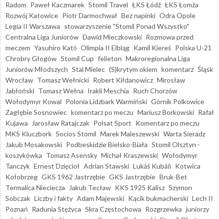
Radom
Paweł Kaczmarek
Stomil Travel
ŁKS Łódź
ŁKS Łomża
Rozwój Katowice
Piotr Darmochwał
Bez napinki
Odra Opole
Legia II Warszawa
stowarzyszenie "Stomil Ponad Wszystko"
Centralna Liga Juniorów
Dawid Mieczkowski
Rozmowa przed
meczem
Yasuhiro Katō
Olimpia II Elbląg
Kamil Kiereś
Polska U-21
Chrobry Głogów
Stomil Cup
felieton
Makroregionalna Liga
Juniorów Młodszych
Stal Mielec
(S)krytym okiem
komentarz
Śląsk
Wrocław
Tomasz Wełnicki
Robert Kiłdanowicz
Mirosław
Jabłoński
Tomasz Wełna
Irakli Meschia
Ruch Chorzów
Wołodymyr Kowal
Polonia Lidzbark Warmiński
Górnik Polkowice
Zagłębie Sosnowiec
komentarz po meczu
Mariusz Borkowski
Rafał
Kujawa
Jarosław Ratajczak
Polsat Sport
Komentarz po meczu
MKS Kluczbork
Socios Stomil
Marek Maleszewski
Warta Sieradz
Jakub Mosakowski
Podbeskidzie Bielsko-Biała
Stomil Olsztyn -
koszykówka
Tomasz Asensky
Michał Kraszewski
Wołodymyr
Tanczyk
Ernest Dzięcioł
Adrian Stawski
Lukáš Kubáň
Kotwica
Kołobrzeg
GKS 1962 Jastrzębie
GKS Jastrzębie
Bruk-Bet
Termalica Nieciecza
Jakub Tecław
KKS 1925 Kalisz
Szymon
Sobczak
Liczby i fakty
Adam Majewski
Kącik bukmacherski
Lech II
Poznań
Radunia Stężyca
Skra Częstochowa
Rozgrzewka
juniorzy