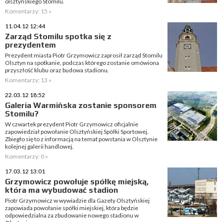
olsztyńskiego Stomilu.
Komentarzy: 15 »
11.04.12 12:44
Zarząd Stomilu spotka się z
prezydentem
Prezydent miasta Piotr Grzymowicz zaprosił zarząd Stomilu
Olsztyn na spotkanie, podczas którego zostanie omówiona
przyszłość klubu oraz budowa stadionu.
Komentarzy: 13 »
22.03.12 18:52
Galeria Warmińska zostanie sponsorem
Stomilu?
W czwartek prezydent Piotr Grzymowicz oficjalnie
zapowiedział powołanie Olsztyńskiej Spółki Sportowej.
Zbiegło się to z informacją na temat powstania w Olsztynie
kolejnej galerii handlowej.
Komentarzy: 0 »
17.03.12 13:01
Grzymowicz powołuje spółkę miejską,
która ma wybudować stadion
Piotr Grzymowicz w wywiadzie dla Gazety Olsztyńskiej
zapowiada powołanie spółki miejskiej, która będzie
odpowiedzialna za zbudowanie nowego stadionu w