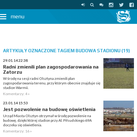
menu
ARTYKUŁY OZNACZONE TAGIEM BUDOWA STADIONU (19)
29.01.14 22:38
Radni zmienili plan zagospodarowania na
Zatorzu
W środę na sesji radni Olsztyna zmienili plan
zagospodarowania terenu, przy którym obecnie znajduje się
stadion Warmii.
Komentarzy: 4 »
23.01.14 15:53
Jest pozwolenie na budowę oświetlenia
Urząd Miasta Olsztyn otrzymał w środę pozwolenie na
budowę, dzięki której stadion przy Al. Piłsudskiego 69A
doczeka się oświetlenia.
Komentarzy: 16 »