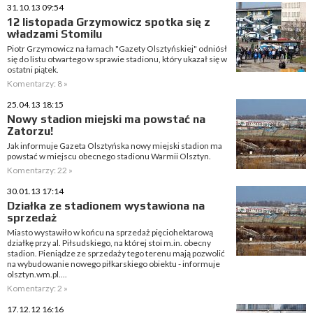
31.10.13 09:54
12 listopada Grzymowicz spotka się z
władzami Stomilu
Piotr Grzymowicz na łamach "Gazety Olsztyńskiej" odniósł
się do listu otwartego w sprawie stadionu, który ukazał się w
ostatni piątek.
Komentarzy: 8 »
25.04.13 18:15
Nowy stadion miejski ma powstać na
Zatorzu!
Jak informuje Gazeta Olsztyńska nowy miejski stadion ma
powstać w miejscu obecnego stadionu Warmii Olsztyn.
Komentarzy: 22 »
30.01.13 17:14
Działka ze stadionem wystawiona na
sprzedaż
Miasto wystawiło w końcu na sprzedaż pięciohektarową
działkę przy al. Piłsudskiego, na której stoi m.in. obecny
stadion. Pieniądze ze sprzedaży tego terenu mają pozwolić
na wybudowanie nowego piłkarskiego obiektu - informuje
olsztyn.wm.pl....
Komentarzy: 2 »
17.12.12 16:16