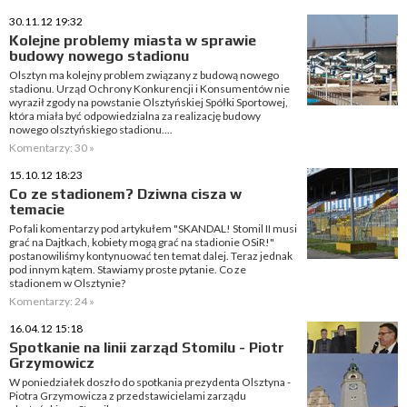
30.11.12 19:32
Kolejne problemy miasta w sprawie
budowy nowego stadionu
Olsztyn ma kolejny problem związany z budową nowego
stadionu. Urząd Ochrony Konkurencji i Konsumentów nie
wyraził zgody na powstanie Olsztyńskiej Spółki Sportowej,
która miała być odpowiedzialna za realizację budowy
nowego olsztyńskiego stadionu....
Komentarzy: 30 »
15.10.12 18:23
Co ze stadionem? Dziwna cisza w
temacie
Po fali komentarzy pod artykułem "SKANDAL! Stomil II musi
grać na Dajtkach, kobiety mogą grać na stadionie OSiR!"
postanowiliśmy kontynuować ten temat dalej. Teraz jednak
pod innym kątem. Stawiamy proste pytanie. Co ze
stadionem w Olsztynie?
Komentarzy: 24 »
16.04.12 15:18
Spotkanie na linii zarząd Stomilu - Piotr
Grzymowicz
W poniedziałek doszło do spotkania prezydenta Olsztyna -
Piotra Grzymowicza z przedstawicielami zarządu