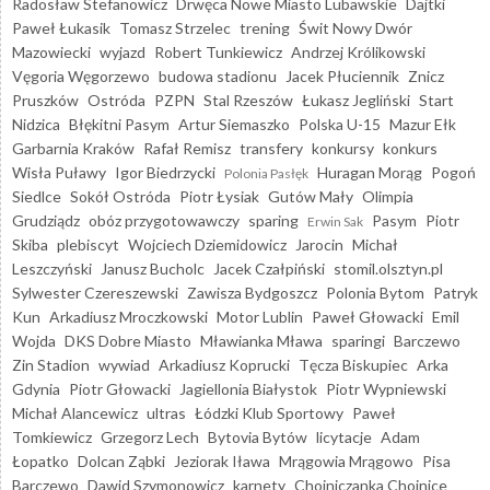
Radosław Stefanowicz
Drwęca Nowe Miasto Lubawskie
Dajtki
Paweł Łukasik
Tomasz Strzelec
trening
Świt Nowy Dwór
Mazowiecki
wyjazd
Robert Tunkiewicz
Andrzej Królikowski
Vęgoria Węgorzewo
budowa stadionu
Jacek Płuciennik
Znicz
Pruszków
Ostróda
PZPN
Stal Rzeszów
Łukasz Jegliński
Start
Nidzica
Błękitni Pasym
Artur Siemaszko
Polska U-15
Mazur Ełk
Garbarnia Kraków
Rafał Remisz
transfery
konkursy
konkurs
Wisła Puławy
Igor Biedrzycki
Huragan Morąg
Pogoń
Polonia Pasłęk
Siedlce
Sokół Ostróda
Piotr Łysiak
Gutów Mały
Olimpia
Grudziądz
obóz przygotowawczy
sparing
Pasym
Piotr
Erwin Sak
Skiba
plebiscyt
Wojciech Dziemidowicz
Jarocin
Michał
Leszczyński
Janusz Bucholc
Jacek Czałpiński
stomil.olsztyn.pl
Sylwester Czereszewski
Zawisza Bydgoszcz
Polonia Bytom
Patryk
Kun
Arkadiusz Mroczkowski
Motor Lublin
Paweł Głowacki
Emil
Wojda
DKS Dobre Miasto
Mławianka Mława
sparingi
Barczewo
Zin Stadion
wywiad
Arkadiusz Koprucki
Tęcza Biskupiec
Arka
Gdynia
Piotr Głowacki
Jagiellonia Białystok
Piotr Wypniewski
Michał Alancewicz
ultras
Łódzki Klub Sportowy
Paweł
Tomkiewicz
Grzegorz Lech
Bytovia Bytów
licytacje
Adam
Łopatko
Dolcan Ząbki
Jeziorak Iława
Mrągowia Mrągowo
Pisa
Barczewo
Dawid Szymonowicz
karnety
Chojniczanka Chojnice