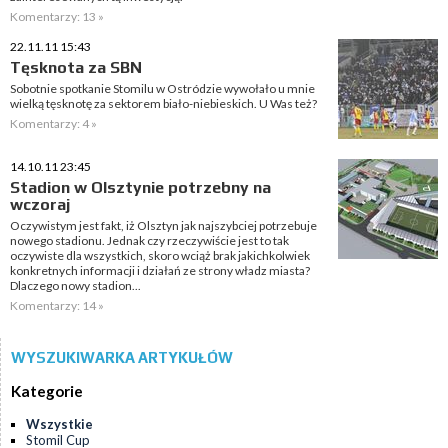
Komentarzy: 13 »
22.11.11 15:43
Tęsknota za SBN
Sobotnie spotkanie Stomilu w Ostródzie wywołało u mnie
wielką tęsknotę za sektorem biało-niebieskich. U Was też?
Komentarzy: 4 »
14.10.11 23:45
Stadion w Olsztynie potrzebny na
wczoraj
Oczywistym jest fakt, iż Olsztyn jak najszybciej potrzebuje
nowego stadionu. Jednak czy rzeczywiście jest to tak
oczywiste dla wszystkich, skoro wciąż brak jakichkolwiek
konkretnych informacji i działań ze strony władz miasta?
Dlaczego nowy stadion...
Komentarzy: 14 »
WYSZUKIWARKA ARTYKUŁÓW
Kategorie
Wszystkie
Stomil Cup