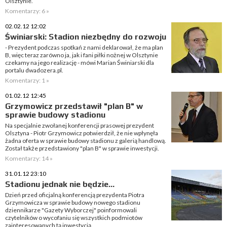
Olsztynie.
Komentarzy: 6 »
02.02.12 12:02
Świniarski: Stadion niezbędny do rozwoju
- Prezydent podczas spotkań z nami deklarował, że ma plan
B, więc teraz zarówno ja, jak i fani piłki nożnej w Olsztynie
czekamy na jego realizację - mówi Marian Świniarski dla
portalu dwadozera.pl.
Komentarzy: 1 »
01.02.12 12:45
Grzymowicz przedstawił "plan B" w
sprawie budowy stadionu
Na specjalnie zwołanej konferencji prasowej prezydent
Olsztyna - Piotr Grzymowicz potwierdził, że nie wpłynęła
żadna oferta w sprawie budowy stadionu z galerią handlową.
Został także przedstawiony "plan B" w sprawie inwestycji.
Komentarzy: 14 »
31.01.12 23:10
Stadionu jednak nie będzie...
Dzień przed oficjalną konferencją prezydenta Piotra
Grzymowicza w sprawie budowy nowego stadionu
dziennikarze "Gazety Wyborczej" poinformowali
czytelników o wycofaniu się wszystkich podmiotów
zainteresowanych tą inwestycją.