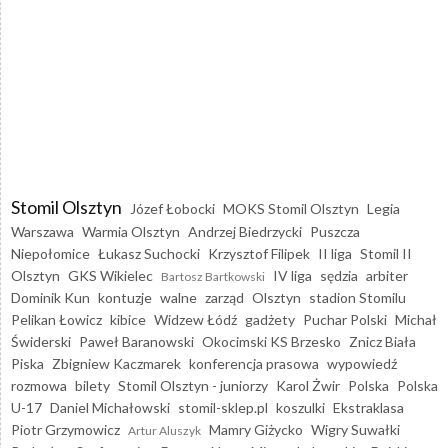
Stomil Olsztyn
Józef Łobocki
MOKS Stomil Olsztyn
Legia
Warszawa
Warmia Olsztyn
Andrzej Biedrzycki
Puszcza
Niepołomice
Łukasz Suchocki
Krzysztof Filipek
II liga
Stomil II
Olsztyn
GKS Wikielec
IV liga
sędzia
arbiter
Bartosz Bartkowski
Dominik Kun
kontuzje
walne
zarząd
Olsztyn
stadion Stomilu
Pelikan Łowicz
kibice
Widzew Łódź
gadżety
Puchar Polski
Michał
Świderski
Paweł Baranowski
Okocimski KS Brzesko
Znicz Biała
Piska
Zbigniew Kaczmarek
konferencja prasowa
wypowiedź
rozmowa
bilety
Stomil Olsztyn - juniorzy
Karol Żwir
Polska
Polska
U-17
Daniel Michałowski
stomil-sklep.pl
koszulki
Ekstraklasa
Piotr Grzymowicz
Mamry Giżycko
Wigry Suwałki
Artur Aluszyk