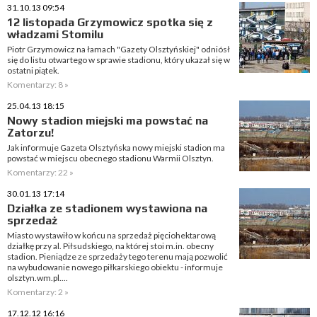
31.10.13 09:54
12 listopada Grzymowicz spotka się z
władzami Stomilu
Piotr Grzymowicz na łamach "Gazety Olsztyńskiej" odniósł
się do listu otwartego w sprawie stadionu, który ukazał się w
ostatni piątek.
Komentarzy: 8 »
25.04.13 18:15
Nowy stadion miejski ma powstać na
Zatorzu!
Jak informuje Gazeta Olsztyńska nowy miejski stadion ma
powstać w miejscu obecnego stadionu Warmii Olsztyn.
Komentarzy: 22 »
30.01.13 17:14
Działka ze stadionem wystawiona na
sprzedaż
Miasto wystawiło w końcu na sprzedaż pięciohektarową
działkę przy al. Piłsudskiego, na której stoi m.in. obecny
stadion. Pieniądze ze sprzedaży tego terenu mają pozwolić
na wybudowanie nowego piłkarskiego obiektu - informuje
olsztyn.wm.pl....
Komentarzy: 2 »
17.12.12 16:16