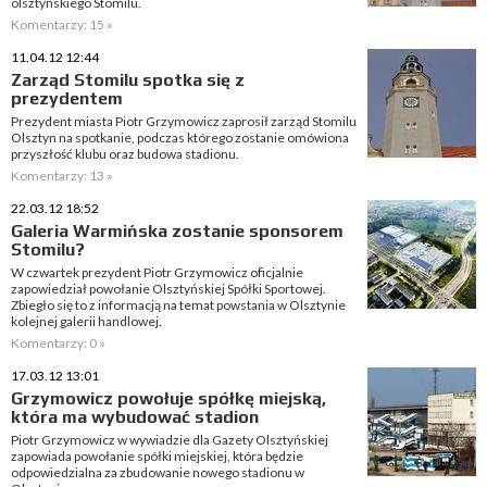
olsztyńskiego Stomilu.
Komentarzy: 15 »
11.04.12 12:44
Zarząd Stomilu spotka się z
prezydentem
Prezydent miasta Piotr Grzymowicz zaprosił zarząd Stomilu
Olsztyn na spotkanie, podczas którego zostanie omówiona
przyszłość klubu oraz budowa stadionu.
Komentarzy: 13 »
22.03.12 18:52
Galeria Warmińska zostanie sponsorem
Stomilu?
W czwartek prezydent Piotr Grzymowicz oficjalnie
zapowiedział powołanie Olsztyńskiej Spółki Sportowej.
Zbiegło się to z informacją na temat powstania w Olsztynie
kolejnej galerii handlowej.
Komentarzy: 0 »
17.03.12 13:01
Grzymowicz powołuje spółkę miejską,
która ma wybudować stadion
Piotr Grzymowicz w wywiadzie dla Gazety Olsztyńskiej
zapowiada powołanie spółki miejskiej, która będzie
odpowiedzialna za zbudowanie nowego stadionu w