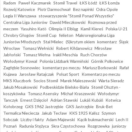
Radom
Paweł Kaczmarek
Stomil Travel
ŁKS Łódź
ŁKS Łomża
Rozwój Katowice
Piotr Darmochwał
Bez napinki
Odra Opole
Legia II Warszawa
stowarzyszenie "Stomil Ponad Wszystko"
Centralna Liga Juniorów
Dawid Mieczkowski
Rozmowa przed
meczem
Yasuhiro Katō
Olimpia II Elbląg
Kamil Kiereś
Polska U-21
Chrobry Głogów
Stomil Cup
felieton
Makroregionalna Liga
Juniorów Młodszych
Stal Mielec
(S)krytym okiem
komentarz
Śląsk
Wrocław
Tomasz Wełnicki
Robert Kiłdanowicz
Mirosław
Jabłoński
Tomasz Wełna
Irakli Meschia
Ruch Chorzów
Wołodymyr Kowal
Polonia Lidzbark Warmiński
Górnik Polkowice
Zagłębie Sosnowiec
komentarz po meczu
Mariusz Borkowski
Rafał
Kujawa
Jarosław Ratajczak
Polsat Sport
Komentarz po meczu
MKS Kluczbork
Socios Stomil
Marek Maleszewski
Warta Sieradz
Jakub Mosakowski
Podbeskidzie Bielsko-Biała
Stomil Olsztyn -
koszykówka
Tomasz Asensky
Michał Kraszewski
Wołodymyr
Tanczyk
Ernest Dzięcioł
Adrian Stawski
Lukáš Kubáň
Kotwica
Kołobrzeg
GKS 1962 Jastrzębie
GKS Jastrzębie
Bruk-Bet
Termalica Nieciecza
Jakub Tecław
KKS 1925 Kalisz
Szymon
Sobczak
Liczby i fakty
Adam Majewski
Kącik bukmacherski
Lech II
Poznań
Radunia Stężyca
Skra Częstochowa
Rozgrzewka
juniorzy