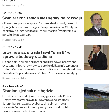
Olsztynie.
Komentarzy: 6 »
02.02.12 12:02
Świniarski: Stadion niezbędny do rozwoju
- Prezydent podczas spotkań z nami deklarował, że ma plan
B, więc teraz zarówno ja, jak i fani piłki nożnej w Olsztynie
czekamy na jego realizację - mówi Marian Świniarski dla
portalu dwadozera.pl.
Komentarzy: 1 »
01.02.12 12:45
Grzymowicz przedstawił "plan B" w
sprawie budowy stadionu
Na specjalnie zwołanej konferencji prasowej prezydent
Olsztyna - Piotr Grzymowicz potwierdził, że nie wpłynęła
żadna oferta w sprawie budowy stadionu z galerią handlową.
Został także przedstawiony "plan B" w sprawie inwestycji.
Komentarzy: 14 »
31.01.12 23:10
Stadionu jednak nie będzie...
Dzień przed oficjalną konferencją prezydenta Piotra
Grzymowicza w sprawie budowy nowego stadionu
dziennikarze "Gazety Wyborczej" poinformowali
czytelników o wycofaniu się wszystkich podmiotów
zainteresowanych tą inwestycją.