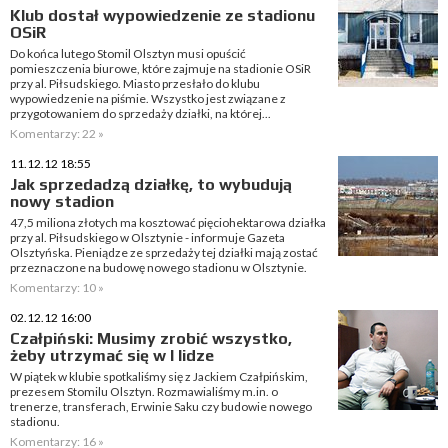
Klub dostał wypowiedzenie ze stadionu
OSiR
Do końca lutego Stomil Olsztyn musi opuścić
pomieszczenia biurowe, które zajmuje na stadionie OSiR
przy al. Piłsudskiego. Miasto przesłało do klubu
wypowiedzenie na piśmie. Wszystko jest związane z
przygotowaniem do sprzedaży działki, na której...
Komentarzy: 22 »
11.12.12 18:55
Jak sprzedadzą działkę, to wybudują
nowy stadion
47,5 miliona złotych ma kosztować pięciohektarowa działka
przy al. Piłsudskiego w Olsztynie - informuje Gazeta
Olsztyńska. Pieniądze ze sprzedaży tej działki mają zostać
przeznaczone na budowę nowego stadionu w Olsztynie.
Komentarzy: 10 »
02.12.12 16:00
Czałpiński: Musimy zrobić wszystko,
żeby utrzymać się w I lidze
W piątek w klubie spotkaliśmy się z Jackiem Czałpińskim,
prezesem Stomilu Olsztyn. Rozmawialiśmy m.in. o
trenerze, transferach, Erwinie Saku czy budowie nowego
stadionu.
Komentarzy: 16 »