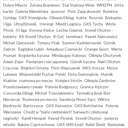
Dobre Miasto
Zatoka Braniewo
Stal Stalowa Wola
WMZPN
żółte
kartki
Galeria Warmińska
sponsor
Piotr Zajączkowski
Rominta
Gołdap
GKS Stawiguda
Olimpia Elbląg
Łukta
Resovia
Biskupiec
I liga
Ultra(S)tomiL
treningi
Miedź Legnica
GKS Tychy
Wisła
Płock
III liga
Korona Kielce
Lechia Gdańsk
Stomil Olsztyn -
kobiety
AS Stomil Olsztyn
R-Gol
terminarz
Paweł Alancewicz
Michał Glanowski
Tomasz Ptak
Szymon Kaźmierowski
Górnik
Zabrze
Zagłębie Lubin
Arkadiusz Czarnecki
Orange Sport
Warta
Poznań
Bogdanka Łęczna
Mindaugas Kalonas
Olimpia Olsztynek
Adam Zejer
Pamiętam i nie zapomnę
Górnik Łęczna
Naki Olsztyn
Cracovia
Błękitni Orneta
Piotr Klepczarek
MKS Korsze
Motor
Lubawa
Wojewódzki Puchar Polski
Flota Świnoujście
Hutnik
Kraków
rozmowa po meczu
Kolejarz Stróże
Olimpia Zambrów
Przedstawiamy rywala
Polonia Bydgoszcz
Granica Kętrzyn
Concordia Elbląg
Michał Trzeciakiewicz
Termalica Bruk-Bet
Nieciecza
Rozmowa po meczu
Sandecja Nowy Sącz
Wiktor
Biedrzycki
Bartoszyce
GKS Katowice
GKS Bełchatów
Polonia
Warszawa
Chodź w "biało-niebieskich" barwach i zdobywaj
nagrody!
Kamil Hempel
Paweł Piceluk
Stomil Olsztyn - juniorzy
młodsi
Raków Częstochowa
UKS SMS Łódź
Rafał Śledź
Radomiak