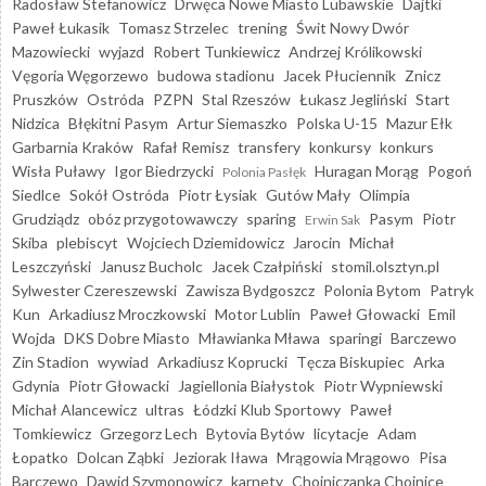
Radosław Stefanowicz
Drwęca Nowe Miasto Lubawskie
Dajtki
Paweł Łukasik
Tomasz Strzelec
trening
Świt Nowy Dwór
Mazowiecki
wyjazd
Robert Tunkiewicz
Andrzej Królikowski
Vęgoria Węgorzewo
budowa stadionu
Jacek Płuciennik
Znicz
Pruszków
Ostróda
PZPN
Stal Rzeszów
Łukasz Jegliński
Start
Nidzica
Błękitni Pasym
Artur Siemaszko
Polska U-15
Mazur Ełk
Garbarnia Kraków
Rafał Remisz
transfery
konkursy
konkurs
Wisła Puławy
Igor Biedrzycki
Huragan Morąg
Pogoń
Polonia Pasłęk
Siedlce
Sokół Ostróda
Piotr Łysiak
Gutów Mały
Olimpia
Grudziądz
obóz przygotowawczy
sparing
Pasym
Piotr
Erwin Sak
Skiba
plebiscyt
Wojciech Dziemidowicz
Jarocin
Michał
Leszczyński
Janusz Bucholc
Jacek Czałpiński
stomil.olsztyn.pl
Sylwester Czereszewski
Zawisza Bydgoszcz
Polonia Bytom
Patryk
Kun
Arkadiusz Mroczkowski
Motor Lublin
Paweł Głowacki
Emil
Wojda
DKS Dobre Miasto
Mławianka Mława
sparingi
Barczewo
Zin Stadion
wywiad
Arkadiusz Koprucki
Tęcza Biskupiec
Arka
Gdynia
Piotr Głowacki
Jagiellonia Białystok
Piotr Wypniewski
Michał Alancewicz
ultras
Łódzki Klub Sportowy
Paweł
Tomkiewicz
Grzegorz Lech
Bytovia Bytów
licytacje
Adam
Łopatko
Dolcan Ząbki
Jeziorak Iława
Mrągowia Mrągowo
Pisa
Barczewo
Dawid Szymonowicz
karnety
Chojniczanka Chojnice