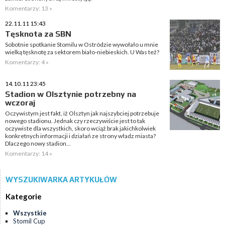
Komentarzy: 13 »
22.11.11 15:43
Tęsknota za SBN
Sobotnie spotkanie Stomilu w Ostródzie wywołało u mnie
wielką tęsknotę za sektorem biało-niebieskich. U Was też?
Komentarzy: 4 »
14.10.11 23:45
Stadion w Olsztynie potrzebny na
wczoraj
Oczywistym jest fakt, iż Olsztyn jak najszybciej potrzebuje
nowego stadionu. Jednak czy rzeczywiście jest to tak
oczywiste dla wszystkich, skoro wciąż brak jakichkolwiek
konkretnych informacji i działań ze strony władz miasta?
Dlaczego nowy stadion...
Komentarzy: 14 »
WYSZUKIWARKA ARTYKUŁÓW
Kategorie
Wszystkie
Stomil Cup