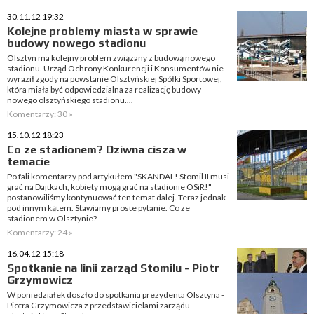
30.11.12 19:32
Kolejne problemy miasta w sprawie
budowy nowego stadionu
Olsztyn ma kolejny problem związany z budową nowego
stadionu. Urząd Ochrony Konkurencji i Konsumentów nie
wyraził zgody na powstanie Olsztyńskiej Spółki Sportowej,
która miała być odpowiedzialna za realizację budowy
nowego olsztyńskiego stadionu....
Komentarzy: 30 »
15.10.12 18:23
Co ze stadionem? Dziwna cisza w
temacie
Po fali komentarzy pod artykułem "SKANDAL! Stomil II musi
grać na Dajtkach, kobiety mogą grać na stadionie OSiR!"
postanowiliśmy kontynuować ten temat dalej. Teraz jednak
pod innym kątem. Stawiamy proste pytanie. Co ze
stadionem w Olsztynie?
Komentarzy: 24 »
16.04.12 15:18
Spotkanie na linii zarząd Stomilu - Piotr
Grzymowicz
W poniedziałek doszło do spotkania prezydenta Olsztyna -
Piotra Grzymowicza z przedstawicielami zarządu