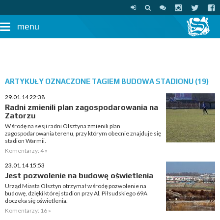
menu
ARTYKUŁY OZNACZONE TAGIEM BUDOWA STADIONU (19)
29.01.14 22:38
Radni zmienili plan zagospodarowania na
Zatorzu
W środę na sesji radni Olsztyna zmienili plan
zagospodarowania terenu, przy którym obecnie znajduje się
stadion Warmii.
Komentarzy: 4 »
23.01.14 15:53
Jest pozwolenie na budowę oświetlenia
Urząd Miasta Olsztyn otrzymał w środę pozwolenie na
budowę, dzięki której stadion przy Al. Piłsudskiego 69A
doczeka się oświetlenia.
Komentarzy: 16 »