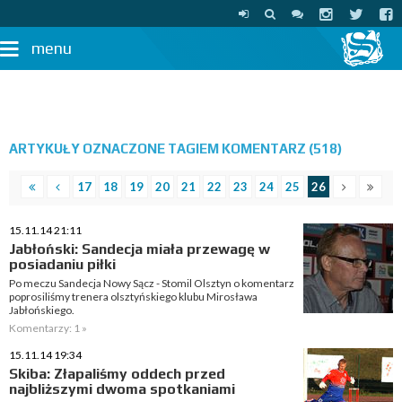
menu
ARTYKUŁY OZNACZONE TAGIEM KOMENTARZ (518)
17
18
19
20
21
22
23
24
25
26
15.11.14 21:11
Jabłoński: Sandecja miała przewagę w
posiadaniu piłki
Po meczu Sandecja Nowy Sącz - Stomil Olsztyn o komentarz
poprosiliśmy trenera olsztyńskiego klubu Mirosława
Jabłońskiego.
Komentarzy: 1 »
15.11.14 19:34
Skiba: Złapaliśmy oddech przed
najbliższymi dwoma spotkaniami