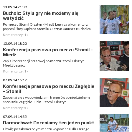
13.09.14 21:39
Bucholc: Stylu gry nie możemy się
wstydzić
Po meczu Stomil Olsztyn - Miedź Legnica o komentarz
poprosiliśmy kapitana Stomilu Olsztyn Janusza Bucholca.
Komentarzy: 1 »
13.09.14 18:20
Konferencja prasowa po meczu Stomil -
Miedź
Zapis konferencji prasowej po meczu Stomil Olsztyn -
Miedź Legnica.
Komentarzy: 1 »
07.09.14 15:12
Konfernecja prasowa po meczu Zagłębie
- Stomil
Zapoznaj się z wypowiedziami trenerów po niedzielnym
spotkaniu Zagłębie Lubin - Stomil Olsztyn.
Komentarzy: 5 »
07.09.14 14:35
Darmochwał: Doceniamy ten jeden punkt
Chwilę po zakończonym meczu wypowiedzi dla Orange