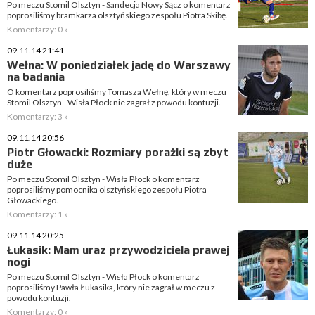
Po meczu Stomil Olsztyn - Sandecja Nowy Sącz o komentarz
poprosiliśmy bramkarza olsztyńskiego zespołu Piotra Skibę.
Komentarzy: 0 »
09.11.14 21:41
Wełna: W poniedziałek jadę do Warszawy
na badania
O komentarz poprosiliśmy Tomasza Wełnę, który w meczu
Stomil Olsztyn - Wisła Płock nie zagrał z powodu kontuzji.
Komentarzy: 3 »
09.11.14 20:56
Piotr Głowacki: Rozmiary porażki są zbyt
duże
Po meczu Stomil Olsztyn - Wisła Płock o komentarz
poprosiliśmy pomocnika olsztyńskiego zespołu Piotra
Głowackiego.
Komentarzy: 1 »
09.11.14 20:25
Łukasik: Mam uraz przywodziciela prawej
nogi
Po meczu Stomil Olsztyn - Wisła Płock o komentarz
poprosiliśmy Pawła Łukasika, który nie zagrał w meczu z
powodu kontuzji.
Komentarzy: 0 »