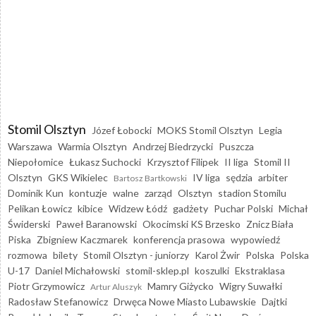
Stomil Olsztyn
Józef Łobocki
MOKS Stomil Olsztyn
Legia
Warszawa
Warmia Olsztyn
Andrzej Biedrzycki
Puszcza
Niepołomice
Łukasz Suchocki
Krzysztof Filipek
II liga
Stomil II
Olsztyn
GKS Wikielec
IV liga
sędzia
arbiter
Bartosz Bartkowski
Dominik Kun
kontuzje
walne
zarząd
Olsztyn
stadion Stomilu
Pelikan Łowicz
kibice
Widzew Łódź
gadżety
Puchar Polski
Michał
Świderski
Paweł Baranowski
Okocimski KS Brzesko
Znicz Biała
Piska
Zbigniew Kaczmarek
konferencja prasowa
wypowiedź
rozmowa
bilety
Stomil Olsztyn - juniorzy
Karol Żwir
Polska
Polska
U-17
Daniel Michałowski
stomil-sklep.pl
koszulki
Ekstraklasa
Piotr Grzymowicz
Mamry Giżycko
Wigry Suwałki
Artur Aluszyk
Radosław Stefanowicz
Drwęca Nowe Miasto Lubawskie
Dajtki