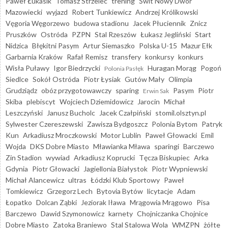
Paweł Łukasik
Tomasz Strzelec
trening
Świt Nowy Dwór
Mazowiecki
wyjazd
Robert Tunkiewicz
Andrzej Królikowski
Vęgoria Węgorzewo
budowa stadionu
Jacek Płuciennik
Znicz
Pruszków
Ostróda
PZPN
Stal Rzeszów
Łukasz Jegliński
Start
Nidzica
Błękitni Pasym
Artur Siemaszko
Polska U-15
Mazur Ełk
Garbarnia Kraków
Rafał Remisz
transfery
konkursy
konkurs
Wisła Puławy
Igor Biedrzycki
Huragan Morąg
Pogoń
Polonia Pasłęk
Siedlce
Sokół Ostróda
Piotr Łysiak
Gutów Mały
Olimpia
Grudziądz
obóz przygotowawczy
sparing
Pasym
Piotr
Erwin Sak
Skiba
plebiscyt
Wojciech Dziemidowicz
Jarocin
Michał
Leszczyński
Janusz Bucholc
Jacek Czałpiński
stomil.olsztyn.pl
Sylwester Czereszewski
Zawisza Bydgoszcz
Polonia Bytom
Patryk
Kun
Arkadiusz Mroczkowski
Motor Lublin
Paweł Głowacki
Emil
Wojda
DKS Dobre Miasto
Mławianka Mława
sparingi
Barczewo
Zin Stadion
wywiad
Arkadiusz Koprucki
Tęcza Biskupiec
Arka
Gdynia
Piotr Głowacki
Jagiellonia Białystok
Piotr Wypniewski
Michał Alancewicz
ultras
Łódzki Klub Sportowy
Paweł
Tomkiewicz
Grzegorz Lech
Bytovia Bytów
licytacje
Adam
Łopatko
Dolcan Ząbki
Jeziorak Iława
Mrągowia Mrągowo
Pisa
Barczewo
Dawid Szymonowicz
karnety
Chojniczanka Chojnice
Dobre Miasto
Zatoka Braniewo
Stal Stalowa Wola
WMZPN
żółte