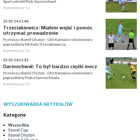
Sport udzielił Piotr Darmochwał.
Komentarzy: 5 »
25.05.14 21:46
Trzeciakiewicz: Miałem wejść i pomóc
utrzymać prowadzenie
Po meczu Stomil Olsztyn - GKS Katowice o komentarz
poprosiliśmy Michała Trzeciakiewicza.
Komentarzy: 0 »
25.05.14 21:33
Darmochwał: To był bardzo ciężki mecz
Po meczu Stomil Olsztyn - GKS Katowice o komentarz
poprosiliśmy Piotra Darmochwała.
Komentarzy: 0 »
WYSZUKIWARKA ARTYKUŁÓW
Kategorie
Wszystkie
Stomil Cup
Stomil Olsztyn