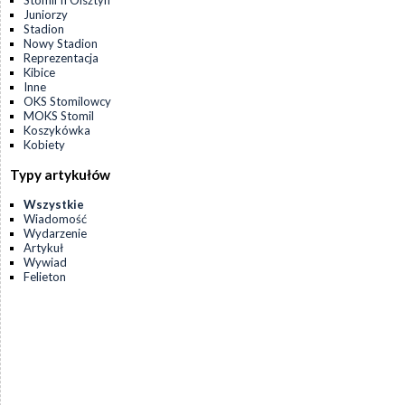
Stomil II Olsztyn
Juniorzy
Stadion
Nowy Stadion
Reprezentacja
Kibice
Inne
OKS Stomilowcy
MOKS Stomil
Koszykówka
Kobiety
Typy artykułów
Wszystkie
Wiadomość
Wydarzenie
Artykuł
Wywiad
Felieton