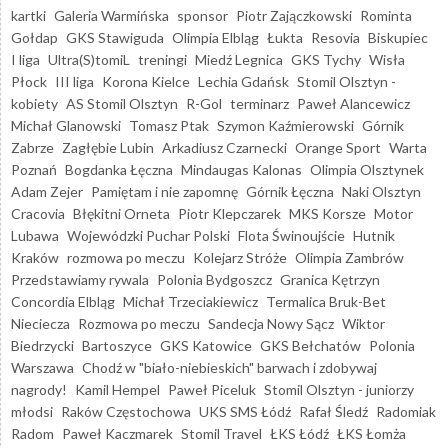
kartki
Galeria Warmińska
sponsor
Piotr Zajączkowski
Rominta
Gołdap
GKS Stawiguda
Olimpia Elbląg
Łukta
Resovia
Biskupiec
I liga
Ultra(S)tomiL
treningi
Miedź Legnica
GKS Tychy
Wisła
Płock
III liga
Korona Kielce
Lechia Gdańsk
Stomil Olsztyn -
kobiety
AS Stomil Olsztyn
R-Gol
terminarz
Paweł Alancewicz
Michał Glanowski
Tomasz Ptak
Szymon Kaźmierowski
Górnik
Zabrze
Zagłębie Lubin
Arkadiusz Czarnecki
Orange Sport
Warta
Poznań
Bogdanka Łęczna
Mindaugas Kalonas
Olimpia Olsztynek
Adam Zejer
Pamiętam i nie zapomnę
Górnik Łęczna
Naki Olsztyn
Cracovia
Błękitni Orneta
Piotr Klepczarek
MKS Korsze
Motor
Lubawa
Wojewódzki Puchar Polski
Flota Świnoujście
Hutnik
Kraków
rozmowa po meczu
Kolejarz Stróże
Olimpia Zambrów
Przedstawiamy rywala
Polonia Bydgoszcz
Granica Kętrzyn
Concordia Elbląg
Michał Trzeciakiewicz
Termalica Bruk-Bet
Nieciecza
Rozmowa po meczu
Sandecja Nowy Sącz
Wiktor
Biedrzycki
Bartoszyce
GKS Katowice
GKS Bełchatów
Polonia
Warszawa
Chodź w "biało-niebieskich" barwach i zdobywaj
nagrody!
Kamil Hempel
Paweł Piceluk
Stomil Olsztyn - juniorzy
młodsi
Raków Częstochowa
UKS SMS Łódź
Rafał Śledź
Radomiak
Radom
Paweł Kaczmarek
Stomil Travel
ŁKS Łódź
ŁKS Łomża