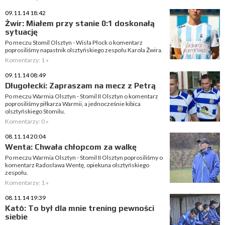
09.11.14 18:42
Żwir: Miałem przy stanie 0:1 doskonałą
sytuację
Po meczu Stomil Olsztyn - Wisła Płock o komentarz
poprosiliśmy napastnik olsztyńskiego zespołu Karola Żwira.
Komentarzy: 1 »
09.11.14 08:49
Długołecki: Zapraszam na mecz z Petrą
Po meczu Warmia Olsztyn - Stomil II Olsztyn o komentarz
poprosiliśmy piłkarza Warmii, a jednocześnie kibica
olsztyńskiego Stomilu.
Komentarzy: 0 »
08.11.14 20:04
Wenta: Chwała chłopcom za walkę
Po meczu Warmia Olsztyn - Stomil II Olsztyn poprosiliśmy o
komentarz Radosława Wentę, opiekuna olsztyńskiego
zespołu.
Komentarzy: 1 »
08.11.14 19:39
Katō: To był dla mnie trening pewności
siebie