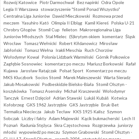
Rozwój Katowice
Piotr Darmochwał
Bez napinki
Odra Opole
Legia II Warszawa
stowarzyszenie "Stomil Ponad Wszystko"
Centralna Liga Juniorów
Dawid Mieczkowski
Rozmowa przed
meczem
Yasuhiro Katō
Olimpia II Elbląg
Kamil Kiereś
Polska U-21
Chrobry Głogów
Stomil Cup
felieton
Makroregionalna Liga
Juniorów Młodszych
Stal Mielec
(S)krytym okiem
komentarz
Śląsk
Wrocław
Tomasz Wełnicki
Robert Kiłdanowicz
Mirosław
Jabłoński
Tomasz Wełna
Irakli Meschia
Ruch Chorzów
Wołodymyr Kowal
Polonia Lidzbark Warmiński
Górnik Polkowice
Zagłębie Sosnowiec
komentarz po meczu
Mariusz Borkowski
Rafał
Kujawa
Jarosław Ratajczak
Polsat Sport
Komentarz po meczu
MKS Kluczbork
Socios Stomil
Marek Maleszewski
Warta Sieradz
Jakub Mosakowski
Podbeskidzie Bielsko-Biała
Stomil Olsztyn -
koszykówka
Tomasz Asensky
Michał Kraszewski
Wołodymyr
Tanczyk
Ernest Dzięcioł
Adrian Stawski
Lukáš Kubáň
Kotwica
Kołobrzeg
GKS 1962 Jastrzębie
GKS Jastrzębie
Bruk-Bet
Termalica Nieciecza
Jakub Tecław
KKS 1925 Kalisz
Szymon
Sobczak
Liczby i fakty
Adam Majewski
Kącik bukmacherski
Lech II
Poznań
Radunia Stężyca
Skra Częstochowa
Rozgrzewka
juniorzy
młodsi
wypowiedź po meczu
Szymon Grabowski
Stomil Olsztyn -
CLJ U-17
Stomil Olsztyn - rocznik 2004
statystyki po meczu