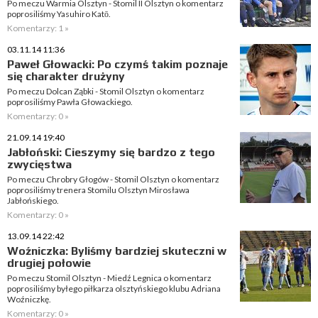
Po meczu Warmia Olsztyn - Stomil II Olsztyn o komentarz
poprosiliśmy Yasuhiro Katō.
Komentarzy: 1 »
03.11.14 11:36
Paweł Głowacki: Po czymś takim poznaje
się charakter drużyny
Po meczu Dolcan Ząbki - Stomil Olsztyn o komentarz
poprosiliśmy Pawła Głowackiego.
Komentarzy: 0 »
21.09.14 19:40
Jabłoński: Cieszymy się bardzo z tego
zwycięstwa
Po meczu Chrobry Głogów - Stomil Olsztyn o komentarz
poprosiliśmy trenera Stomilu Olsztyn Mirosława
Jabłońskiego.
Komentarzy: 0 »
13.09.14 22:42
Woźniczka: Byliśmy bardziej skuteczni w
drugiej połowie
Po meczu Stomil Olsztyn - Miedź Legnica o komentarz
poprosiliśmy byłego piłkarza olsztyńskiego klubu Adriana
Woźniczkę.
Komentarzy: 0 »