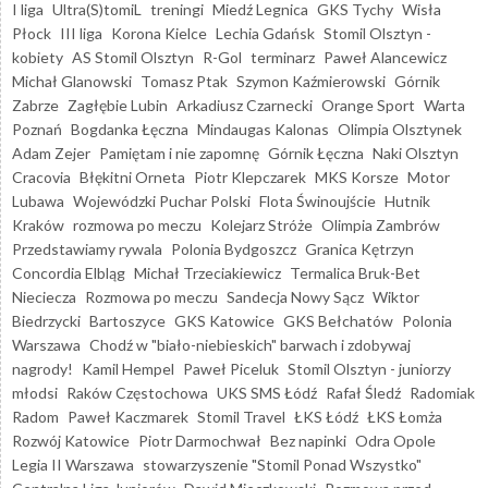
I liga
Ultra(S)tomiL
treningi
Miedź Legnica
GKS Tychy
Wisła
Płock
III liga
Korona Kielce
Lechia Gdańsk
Stomil Olsztyn -
kobiety
AS Stomil Olsztyn
R-Gol
terminarz
Paweł Alancewicz
Michał Glanowski
Tomasz Ptak
Szymon Kaźmierowski
Górnik
Zabrze
Zagłębie Lubin
Arkadiusz Czarnecki
Orange Sport
Warta
Poznań
Bogdanka Łęczna
Mindaugas Kalonas
Olimpia Olsztynek
Adam Zejer
Pamiętam i nie zapomnę
Górnik Łęczna
Naki Olsztyn
Cracovia
Błękitni Orneta
Piotr Klepczarek
MKS Korsze
Motor
Lubawa
Wojewódzki Puchar Polski
Flota Świnoujście
Hutnik
Kraków
rozmowa po meczu
Kolejarz Stróże
Olimpia Zambrów
Przedstawiamy rywala
Polonia Bydgoszcz
Granica Kętrzyn
Concordia Elbląg
Michał Trzeciakiewicz
Termalica Bruk-Bet
Nieciecza
Rozmowa po meczu
Sandecja Nowy Sącz
Wiktor
Biedrzycki
Bartoszyce
GKS Katowice
GKS Bełchatów
Polonia
Warszawa
Chodź w "biało-niebieskich" barwach i zdobywaj
nagrody!
Kamil Hempel
Paweł Piceluk
Stomil Olsztyn - juniorzy
młodsi
Raków Częstochowa
UKS SMS Łódź
Rafał Śledź
Radomiak
Radom
Paweł Kaczmarek
Stomil Travel
ŁKS Łódź
ŁKS Łomża
Rozwój Katowice
Piotr Darmochwał
Bez napinki
Odra Opole
Legia II Warszawa
stowarzyszenie "Stomil Ponad Wszystko"