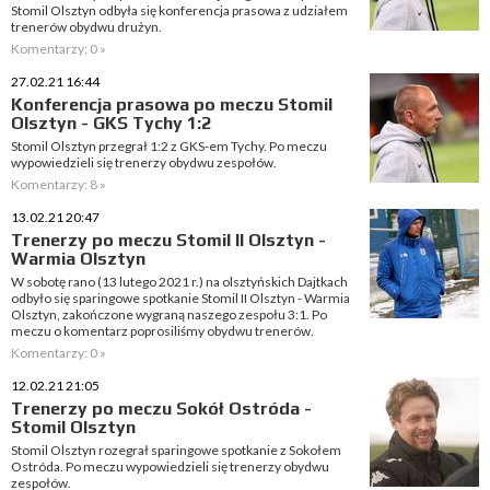
Stomil Olsztyn odbyła się konferencja prasowa z udziałem
trenerów obydwu drużyn.
Komentarzy: 0 »
27.02.21 16:44
Konferencja prasowa po meczu Stomil
Olsztyn - GKS Tychy 1:2
Stomil Olsztyn przegrał 1:2 z GKS-em Tychy. Po meczu
wypowiedzieli się trenerzy obydwu zespołów.
Komentarzy: 8 »
13.02.21 20:47
Trenerzy po meczu Stomil II Olsztyn -
Warmia Olsztyn
W sobotę rano (13 lutego 2021 r.) na olsztyńskich Dajtkach
odbyło się sparingowe spotkanie Stomil II Olsztyn - Warmia
Olsztyn, zakończone wygraną naszego zespołu 3:1. Po
meczu o komentarz poprosiliśmy obydwu trenerów.
Komentarzy: 0 »
12.02.21 21:05
Trenerzy po meczu Sokół Ostróda -
Stomil Olsztyn
Stomil Olsztyn rozegrał sparingowe spotkanie z Sokołem
Ostróda. Po meczu wypowiedzieli się trenerzy obydwu
zespołów.