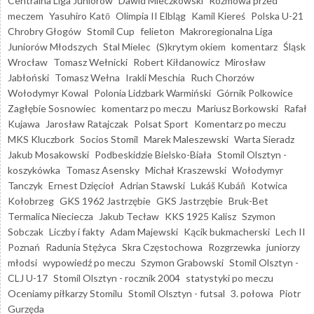
Centralna Liga Juniorów
Dawid Mieczkowski
Rozmowa przed
meczem
Yasuhiro Katō
Olimpia II Elbląg
Kamil Kiereś
Polska U-21
Chrobry Głogów
Stomil Cup
felieton
Makroregionalna Liga
Juniorów Młodszych
Stal Mielec
(S)krytym okiem
komentarz
Śląsk
Wrocław
Tomasz Wełnicki
Robert Kiłdanowicz
Mirosław
Jabłoński
Tomasz Wełna
Irakli Meschia
Ruch Chorzów
Wołodymyr Kowal
Polonia Lidzbark Warmiński
Górnik Polkowice
Zagłębie Sosnowiec
komentarz po meczu
Mariusz Borkowski
Rafał
Kujawa
Jarosław Ratajczak
Polsat Sport
Komentarz po meczu
MKS Kluczbork
Socios Stomil
Marek Maleszewski
Warta Sieradz
Jakub Mosakowski
Podbeskidzie Bielsko-Biała
Stomil Olsztyn -
koszykówka
Tomasz Asensky
Michał Kraszewski
Wołodymyr
Tanczyk
Ernest Dzięcioł
Adrian Stawski
Lukáš Kubáň
Kotwica
Kołobrzeg
GKS 1962 Jastrzębie
GKS Jastrzębie
Bruk-Bet
Termalica Nieciecza
Jakub Tecław
KKS 1925 Kalisz
Szymon
Sobczak
Liczby i fakty
Adam Majewski
Kącik bukmacherski
Lech II
Poznań
Radunia Stężyca
Skra Częstochowa
Rozgrzewka
juniorzy
młodsi
wypowiedź po meczu
Szymon Grabowski
Stomil Olsztyn -
CLJ U-17
Stomil Olsztyn - rocznik 2004
statystyki po meczu
Oceniamy piłkarzy Stomilu
Stomil Olsztyn - futsal
3. połowa
Piotr
Gurzęda