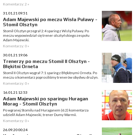
Komentarzy: 2 »
31.01.21 09:51
Adam Majewski po meczu Wisła Puławy -
Stomil Olsztyn
Stomil Olsztyn przegrał 2:4 sparing z Wisłą Puławy. Po
meczu wypowiedział się trener olsztyńskiego zespołu
Adam Majewski.
Komentarzy: 0 »
30.01.21 19:06
Trenerzy po meczu Stomil II Olsztyn -
Błękitni Orneta
Stomil II Olsztyn wygrał 7:1 sparing z Błękitnymi Orneta. Po
meczu o komentarz poprosiliśmy trenerów obydwu drużyn.
Komentarzy: 0 »
16.01.21 12:53
Adam Majewski po sparingu Huragan
Morag - Stomil Olsztyn
Po wgranej Stomilu nad Huraganem (6:2) komentarza
udzielił Adam Majewski, trener Dumy Warmii.
Komentarzy: 0 »
26.09.20 00:24