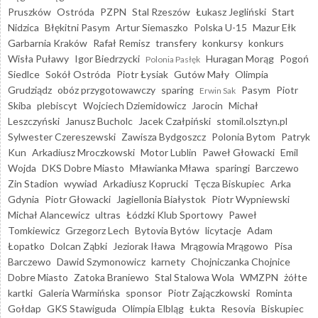
Pruszków
Ostróda
PZPN
Stal Rzeszów
Łukasz Jegliński
Start
Nidzica
Błękitni Pasym
Artur Siemaszko
Polska U-15
Mazur Ełk
Garbarnia Kraków
Rafał Remisz
transfery
konkursy
konkurs
Wisła Puławy
Igor Biedrzycki
Huragan Morąg
Pogoń
Polonia Pasłęk
Siedlce
Sokół Ostróda
Piotr Łysiak
Gutów Mały
Olimpia
Grudziądz
obóz przygotowawczy
sparing
Pasym
Piotr
Erwin Sak
Skiba
plebiscyt
Wojciech Dziemidowicz
Jarocin
Michał
Leszczyński
Janusz Bucholc
Jacek Czałpiński
stomil.olsztyn.pl
Sylwester Czereszewski
Zawisza Bydgoszcz
Polonia Bytom
Patryk
Kun
Arkadiusz Mroczkowski
Motor Lublin
Paweł Głowacki
Emil
Wojda
DKS Dobre Miasto
Mławianka Mława
sparingi
Barczewo
Zin Stadion
wywiad
Arkadiusz Koprucki
Tęcza Biskupiec
Arka
Gdynia
Piotr Głowacki
Jagiellonia Białystok
Piotr Wypniewski
Michał Alancewicz
ultras
Łódzki Klub Sportowy
Paweł
Tomkiewicz
Grzegorz Lech
Bytovia Bytów
licytacje
Adam
Łopatko
Dolcan Ząbki
Jeziorak Iława
Mrągowia Mrągowo
Pisa
Barczewo
Dawid Szymonowicz
karnety
Chojniczanka Chojnice
Dobre Miasto
Zatoka Braniewo
Stal Stalowa Wola
WMZPN
żółte
kartki
Galeria Warmińska
sponsor
Piotr Zajączkowski
Rominta
Gołdap
GKS Stawiguda
Olimpia Elbląg
Łukta
Resovia
Biskupiec