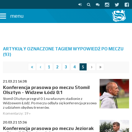
menu
ARTYKUŁY OZNACZONE TAGIEM WYPOWIEDŹ PO MECZU
(93)
1
2
3
4
5
21.03.21 16:38
Konferencja prasowa po meczu Stomil
Olsztyn - Widzew Łódź 0:1
Stomil Olsztyn przegrał 0:1 na własnym stadionie z
Widzewem Łódź. Po meczu odbyła się konferencja prasowa
z udziałem obydwu trenerów.
Komentarzy: 19 »
20.03.21 15:36
Konferencja prasowa po meczu Jeziorak