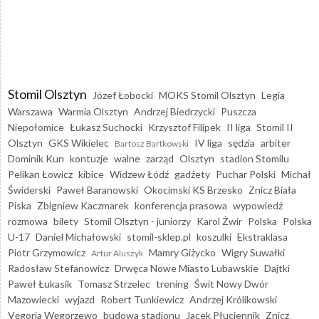
Stomil Olsztyn
Józef Łobocki
MOKS Stomil Olsztyn
Legia
Warszawa
Warmia Olsztyn
Andrzej Biedrzycki
Puszcza
Niepołomice
Łukasz Suchocki
Krzysztof Filipek
II liga
Stomil II
Olsztyn
GKS Wikielec
IV liga
sędzia
arbiter
Bartosz Bartkowski
Dominik Kun
kontuzje
walne
zarząd
Olsztyn
stadion Stomilu
Pelikan Łowicz
kibice
Widzew Łódź
gadżety
Puchar Polski
Michał
Świderski
Paweł Baranowski
Okocimski KS Brzesko
Znicz Biała
Piska
Zbigniew Kaczmarek
konferencja prasowa
wypowiedź
rozmowa
bilety
Stomil Olsztyn - juniorzy
Karol Żwir
Polska
Polska
U-17
Daniel Michałowski
stomil-sklep.pl
koszulki
Ekstraklasa
Piotr Grzymowicz
Mamry Giżycko
Wigry Suwałki
Artur Aluszyk
Radosław Stefanowicz
Drwęca Nowe Miasto Lubawskie
Dajtki
Paweł Łukasik
Tomasz Strzelec
trening
Świt Nowy Dwór
Mazowiecki
wyjazd
Robert Tunkiewicz
Andrzej Królikowski
Vęgoria Węgorzewo
budowa stadionu
Jacek Płuciennik
Znicz