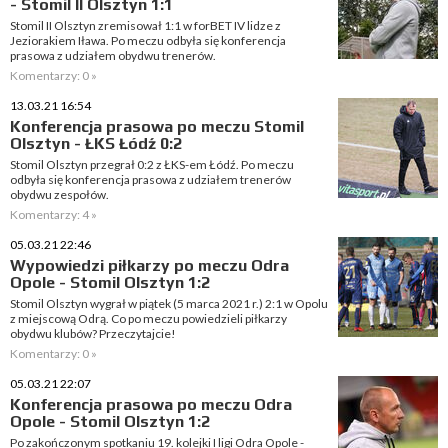
- Stomil II Olsztyn 1:1
Stomil II Olsztyn zremisował 1:1 w forBET IV lidze z
Jeziorakiem Iława. Po meczu odbyła się konferencja
prasowa z udziałem obydwu trenerów.
Komentarzy: 0 »
13.03.21 16:54
Konferencja prasowa po meczu Stomil
Olsztyn - ŁKS Łódź 0:2
Stomil Olsztyn przegrał 0:2 z ŁKS-em Łódź. Po meczu
odbyła się konferencja prasowa z udziałem trenerów
obydwu zespołów.
Komentarzy: 4 »
05.03.21 22:46
Wypowiedzi piłkarzy po meczu Odra
Opole - Stomil Olsztyn 1:2
Stomil Olsztyn wygrał w piątek (5 marca 2021 r.) 2:1 w Opolu
z miejscową Odrą. Co po meczu powiedzieli piłkarzy
obydwu klubów? Przeczytajcie!
Komentarzy: 0 »
05.03.21 22:07
Konferencja prasowa po meczu Odra
Opole - Stomil Olsztyn 1:2
Po zakończonym spotkaniu 19. kolejki I ligi Odra Opole -