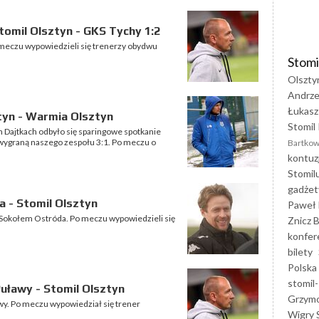
omil Olsztyn - GKS Tychy 1:2
 meczu wypowiedzieli się trenerzy obydwu
Stomi
Olszty
Andrze
Łukasz
tyn - Warmia Olsztyn
Stomil 
ch Dajtkach odbyło się sparingowe spotkanie
 wygraną naszego zespołu 3:1. Po meczu o
Bartkow
kontuz
Stomil
gadżet
 - Stomil Olsztyn
Paweł 
z Sokołem Ostróda. Po meczu wypowiedzieli się
Znicz B
konfer
bilety
Polska
stomil-
uławy - Stomil Olsztyn
Grzym
awy. Po meczu wypowiedział się trener
Wigry 