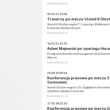
Komentarzy: 0 »
30.01.21 19:06
Trenerzy po meczu Stomil II Olszt
Stomil II Olsztyn wygrał 7:1 sparing z Błękitny
trenerów obydwu drużyn.
Komentarzy: 0 »
16.01.21 12:53
Adam Majewski po sparingu Hura
Po wgranej Stomilu nad Huraganem (6:2) komen
Warmii.
Komentarzy: 0 »
26.09.20 00:24
Konferencja prasowa po meczu St
Sosnowiec
Stomil Olsztyn wygrał 1:0 z Zagłębiem Sosnowie
udziałem obydwu trenerów.
Komentarzy: 1 »
17.03.18 22:10
Konferencja prasowa po meczu G