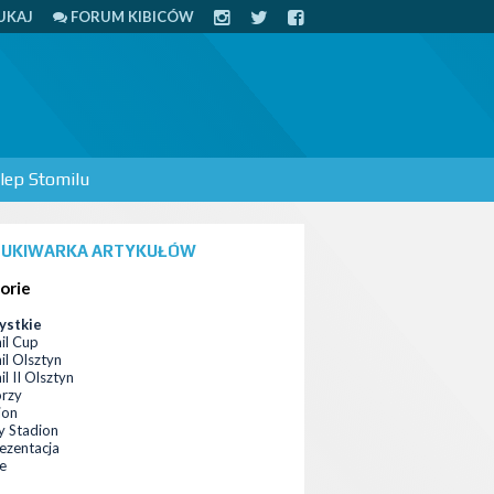
UKAJ
FORUM KIBICÓW
lep Stomilu
UKIWARKA ARTYKUŁÓW
orie
ystkie
il Cup
il Olsztyn
l II Olsztyn
orzy
ion
 Stadion
ezentacja
ce