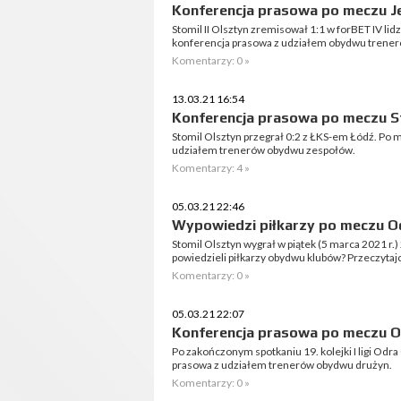
Konferencja prasowa po meczu Jez
Stomil II Olsztyn zremisował 1:1 w forBET IV lid
konferencja prasowa z udziałem obydwu trener
Komentarzy: 0 »
13.03.21 16:54
Konferencja prasowa po meczu St
Stomil Olsztyn przegrał 0:2 z ŁKS-em Łódź. Po 
udziałem trenerów obydwu zespołów.
Komentarzy: 4 »
05.03.21 22:46
Wypowiedzi piłkarzy po meczu Od
Stomil Olsztyn wygrał w piątek (5 marca 2021 r.
powiedzieli piłkarzy obydwu klubów? Przeczytaj
Komentarzy: 0 »
05.03.21 22:07
Konferencja prasowa po meczu Od
Po zakończonym spotkaniu 19. kolejki I ligi Odra
prasowa z udziałem trenerów obydwu drużyn.
Komentarzy: 0 »