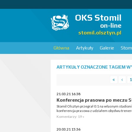
OKS Stomil
on-line
stomil.olsztyn.pl
Główna
Artykuły
Galerie
Stomi
ARTYKUŁY OZNACZONE TAGIEM WY
1
21.03.21 16:38
Konferencja prasowa po meczu St
Stomil Olsztyn przegrał 0:1 na własnym stadio
konferencja prasowa z udziałem obydwu trener
Komentarzy: 19 »
20.03.21 15:36