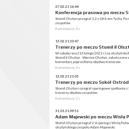
27.02.21 16:44
Konferencja prasowa po meczu St
Stomil Olsztyn przegrał 1:2 z GKS-em Tychy. Po
zespołów.
Komentarzy: 8 »
13.02.21 20:47
Trenerzy po meczu Stomil II Olsz
W sobotę rano (13 lutego 2021 r.) na olsztyński
Stomil II Olsztyn - Warmia Olsztyn, zakończone
komentarz poprosiliśmy obydwu trenerów.
Komentarzy: 0 »
12.02.21 21:05
Trenerzy po meczu Sokół Ostróda
Stomil Olsztyn rozegrał sparingowe spotkanie 
trenerzy obydwu zespołów.
Komentarzy: 2 »
31.01.21 09:51
Adam Majewski po meczu Wisła P
Stomil Olsztyn przegrał 2:4 sparing z Wisłą Puł
olsztyńskiego zespołu Adam Majewski.