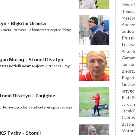
Nowe M
Tomasz
Mazowi
yn - Błękitni Orneta
Andrze
mi Orneta. Po meczu o komentarz poprosiliśmy
budowa
Prusz
Łukasz 
Artur 
Garbar
gan Morag - Stomil Olsztyn
konkur
tarza udzielił Adam Majewski, trener Dumy
Biedrz
Pogoń 
Gutów
przyg
omil Olsztyn - Zagłębie
Piotr S
Jarocin
c. Po meczu odbyła się konferencja prasowa z
Jacek 
Czeres
Bytom
Motor 
KS Tychy - Stomil