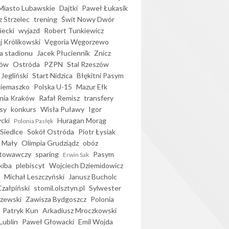
iasto Lubawskie
Dajtki
Paweł Łukasik
 Strzelec
trening
Świt Nowy Dwór
ecki
wyjazd
Robert Tunkiewicz
j Królikowski
Vęgoria Węgorzewo
 stadionu
Jacek Płuciennik
Znicz
ków
Ostróda
PZPN
Stal Rzeszów
Jegliński
Start Nidzica
Błękitni Pasym
Siemaszko
Polska U-15
Mazur Ełk
nia Kraków
Rafał Remisz
transfery
sy
konkurs
Wisła Puławy
Igor
ycki
Huragan Morąg
Polonia Pasłęk
Siedlce
Sokół Ostróda
Piotr Łysiak
 Mały
Olimpia Grudziądz
obóz
otowawczy
sparing
Pasym
Erwin Sak
kiba
plebiscyt
Wojciech Dziemidowicz
Michał Leszczyński
Janusz Bucholc
Czałpiński
stomil.olsztyn.pl
Sylwester
zewski
Zawisza Bydgoszcz
Polonia
Patryk Kun
Arkadiusz Mroczkowski
Lublin
Paweł Głowacki
Emil Wojda