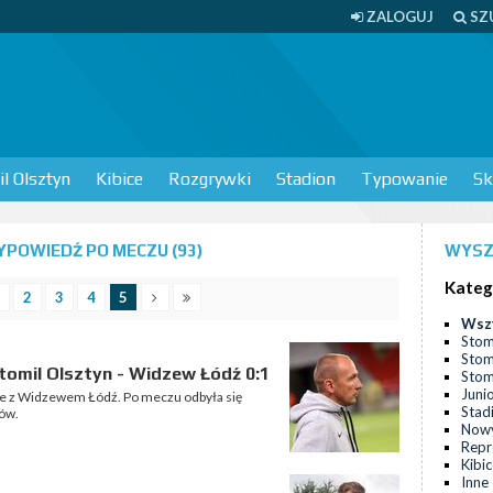
ZALOGUJ
SZ
l Olsztyn
Kibice
Rozgrywki
Stadion
Typowanie
Sk
POWIEDŹ PO MECZU (93)
WYSZ
Kateg
2
3
4
5
Wsz
Stom
Stom
omil Olsztyn - Widzew Łódź 0:1
Stomi
Juni
nie z Widzewem Łódź. Po meczu odbyła się
Stad
ów.
Nowy
Repr
Kibi
Inne