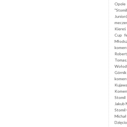
Opole
"Stomi
Junior
mecze
Kiereś
Cup
f
Młods
koment
Robert
Tomas
Wołod
Górnik
koment
Kujaw
Koment
Stomil
Jakub 
Stomil
Michał
Dzięcio