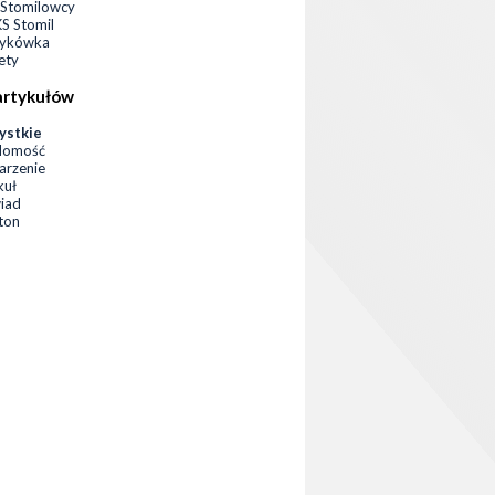
Stomilowcy
 Stomil
zykówka
ety
artykułów
ystkie
domość
rzenie
kuł
iad
eton