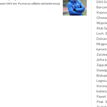
DKS Do
cowym GKS-em. Po meczu odbyła się konferencja
Barcz
Kopruc
Głowa
Wypni
Klub S
Lech
Dolcan
Mrągo
karnet
Zatoka
żółte k
Zającz
Stawig
Biskup
Legnic
Korona
kobiet
Paweł 
Ptak
Zagłęb