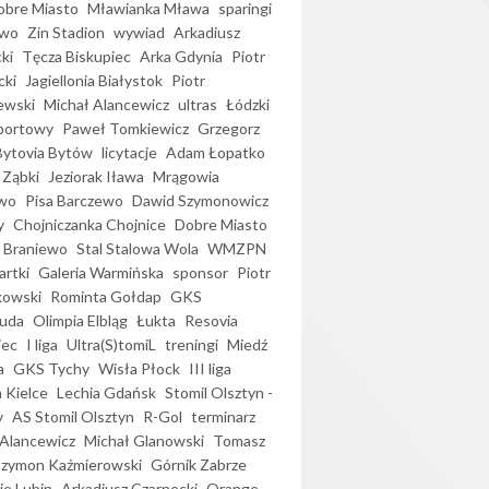
bre Miasto
Mławianka Mława
sparingi
ewo
Zin Stadion
wywiad
Arkadiusz
ki
Tęcza Biskupiec
Arka Gdynia
Piotr
cki
Jagiellonia Białystok
Piotr
ewski
Michał Alancewicz
ultras
Łódzki
portowy
Paweł Tomkiewicz
Grzegorz
Bytovia Bytów
licytacje
Adam Łopatko
 Ząbki
Jeziorak Iława
Mrągowia
wo
Pisa Barczewo
Dawid Szymonowicz
y
Chojniczanka Chojnice
Dobre Miasto
 Braniewo
Stal Stalowa Wola
WMZPN
artki
Galeria Warmińska
sponsor
Piotr
kowski
Rominta Gołdap
GKS
uda
Olimpia Elbląg
Łukta
Resovia
iec
I liga
Ultra(S)tomiL
treningi
Miedź
a
GKS Tychy
Wisła Płock
III liga
 Kielce
Lechia Gdańsk
Stomil Olsztyn -
y
AS Stomil Olsztyn
R-Gol
terminarz
Alancewicz
Michał Glanowski
Tomasz
Szymon Kaźmierowski
Górnik Zabrze
ie Lubin
Arkadiusz Czarnecki
Orange