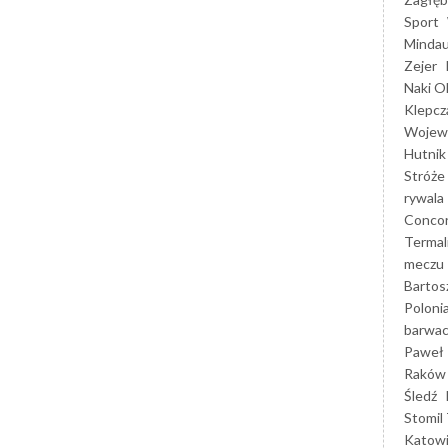
Sport
Mindau
Zejer
Naki O
Klepcz
Wojewó
Hutnik
Stróże
rywala
Concor
Termal
meczu
Bartos
Poloni
barwac
Paweł 
Raków
Śledź
Stomil 
Katow