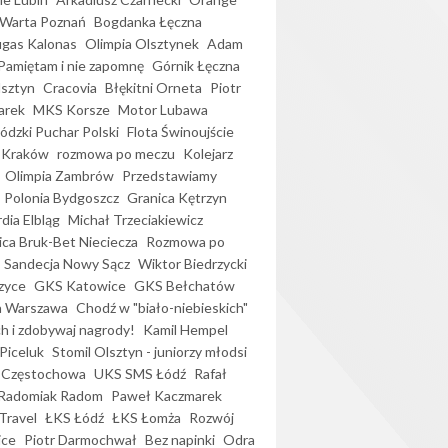
Warta Poznań
Bogdanka Łęczna
gas Kalonas
Olimpia Olsztynek
Adam
Pamiętam i nie zapomnę
Górnik Łęczna
lsztyn
Cracovia
Błękitni Orneta
Piotr
arek
MKS Korsze
Motor Lubawa
dzki Puchar Polski
Flota Świnoujście
 Kraków
rozmowa po meczu
Kolejarz
Olimpia Zambrów
Przedstawiamy
Polonia Bydgoszcz
Granica Kętrzyn
dia Elbląg
Michał Trzeciakiewicz
ica Bruk-Bet Nieciecza
Rozmowa po
Sandecja Nowy Sącz
Wiktor Biedrzycki
zyce
GKS Katowice
GKS Bełchatów
a Warszawa
Chodź w "biało-niebieskich"
h i zdobywaj nagrody!
Kamil Hempel
Piceluk
Stomil Olsztyn - juniorzy młodsi
 Częstochowa
UKS SMS Łódź
Rafał
Radomiak Radom
Paweł Kaczmarek
Travel
ŁKS Łódź
ŁKS Łomża
Rozwój
ice
Piotr Darmochwał
Bez napinki
Odra