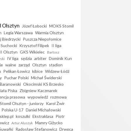
l Olsztyn
Józef Łobocki
MOKS Stomil
n
Legia Warszawa
Warmia Olsztyn
j Biedrzycki
Puszcza Niepołomice
 Suchocki
Krzysztof Filipek
II liga
II Olsztyn
GKS Wikielec
Bartosz
IV liga
sędzia
arbiter
Dominik Kun
ski
je
walne
zarząd
Olsztyn
stadion
u
Pelikan Łowicz
kibice
Widzew Łódź
y
Puchar Polski
Michał Świderski
Baranowski
Okocimski KS Brzesko
iała Piska
Zbigniew Kaczmarek
encja prasowa
wypowiedź
rozmowa
Stomil Olsztyn - juniorzy
Karol Żwir
Polska U-17
Daniel Michałowski
sklep.pl
koszulki
Ekstraklasa
Piotr
owicz
Mamry Giżycko
Artur Aluszyk
Suwałki
Radosław Stefanowicz
Drwęca