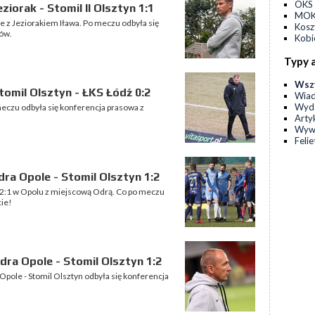
OKS 
iorak - Stomil II Olsztyn 1:1
MOKS
ze z Jeziorakiem Iława. Po meczu odbyła się
Kos
ów.
Kobi
Typy 
Wsz
omil Olsztyn - ŁKS Łódź 0:2
Wia
Wyda
meczu odbyła się konferencja prasowa z
Arty
Wyw
Feli
ra Opole - Stomil Olsztyn 1:2
) 2:1 w Opolu z miejscową Odrą. Co po meczu
cie!
ra Opole - Stomil Olsztyn 1:2
 Opole - Stomil Olsztyn odbyła się konferencja