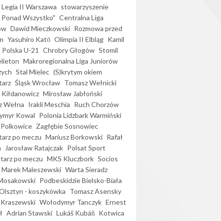
Legia II Warszawa
stowarzyszenie
l Ponad Wszystko"
Centralna Liga
ów
Dawid Mieczkowski
Rozmowa przed
m
Yasuhiro Katō
Olimpia II Elbląg
Kamil
Polska U-21
Chrobry Głogów
Stomil
elieton
Makroregionalna Liga Juniorów
zych
Stal Mielec
(S)krytym okiem
arz
Śląsk Wrocław
Tomasz Wełnicki
 Kiłdanowicz
Mirosław Jabłoński
z Wełna
Irakli Meschia
Ruch Chorzów
ymyr Kowal
Polonia Lidzbark Warmiński
 Polkowice
Zagłębie Sosnowiec
arz po meczu
Mariusz Borkowski
Rafał
a
Jarosław Ratajczak
Polsat Sport
arz po meczu
MKS Kluczbork
Socios
Marek Maleszewski
Warta Sieradz
Mosakowski
Podbeskidzie Bielsko-Biała
 Olsztyn - koszykówka
Tomasz Asensky
 Kraszewski
Wołodymyr Tanczyk
Ernest
ł
Adrian Stawski
Lukáš Kubáň
Kotwica