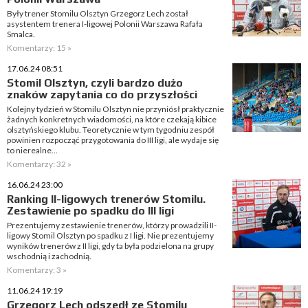
Były trener Stomilu Olsztyn Grzegorz Lech został
asystentem trenera I-ligowej Polonii Warszawa Rafała
Smalca.
Komentarzy: 15 »
17.06.24 08:51
Stomil Olsztyn, czyli bardzo dużo
znaków zapytania co do przyszłości
Kolejny tydzień w Stomilu Olsztyn nie przyniósł praktycznie
żadnych konkretnych wiadomości, na które czekają kibice
olsztyńskiego klubu. Teoretycznie w tym tygodniu zespół
powinien rozpocząć przygotowania do III ligi, ale wydaje się
to nierealne...
Komentarzy: 32 »
16.06.24 23:00
Ranking II-ligowych trenerów Stomilu.
Zestawienie po spadku do III ligi
Prezentujemy zestawienie trenerów, którzy prowadzili II-
ligowy Stomil Olsztyn po spadku z I ligi. Nie prezentujemy
wyników trenerów z II ligi, gdy ta była podzielona na grupy
wschodnią i zachodnią.
Komentarzy: 3 »
11.06.24 19:19
Grzegorz Lech odszedł ze Stomilu