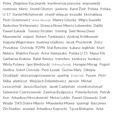
Piska
Zbigniew Kaczmarek
konferencja prasowa
wypowiedź
rozmowa
bilety
Stomil Olsztyn - juniorzy
Karol Żwir
Polska
Polska
U-17
Daniel Michałowski
stomil-sklep.pl
koszulki
Ekstraklasa
Piotr Grzymowicz
Mamry Giżycko
Wigry Suwałki
Artur Aluszyk
Radosław Stefanowicz
Drwęca Nowe Miasto Lubawskie
Dajtki
Paweł Łukasik
Tomasz Strzelec
trening
Świt Nowy Dwór
Mazowiecki
wyjazd
Robert Tunkiewicz
Andrzej Królikowski
Vęgoria Węgorzewo
budowa stadionu
Jacek Płuciennik
Znicz
Pruszków
Ostróda
PZPN
Stal Rzeszów
Łukasz Jegliński
Start
Nidzica
Błękitni Pasym
Artur Siemaszko
Polska U-15
Mazur Ełk
Garbarnia Kraków
Rafał Remisz
transfery
konkursy
konkurs
Wisła Puławy
Igor Biedrzycki
Huragan Morąg
Pogoń
Polonia Pasłęk
Siedlce
Sokół Ostróda
Piotr Łysiak
Gutów Mały
Olimpia
Grudziądz
obóz przygotowawczy
sparing
Pasym
Piotr
Erwin Sak
Skiba
plebiscyt
Wojciech Dziemidowicz
Jarocin
Michał
Leszczyński
Janusz Bucholc
Jacek Czałpiński
stomil.olsztyn.pl
Sylwester Czereszewski
Zawisza Bydgoszcz
Polonia Bytom
Patryk
Kun
Arkadiusz Mroczkowski
Motor Lublin
Paweł Głowacki
Emil
Wojda
DKS Dobre Miasto
Mławianka Mława
sparingi
Barczewo
Zin Stadion
wywiad
Arkadiusz Koprucki
Tęcza Biskupiec
Arka