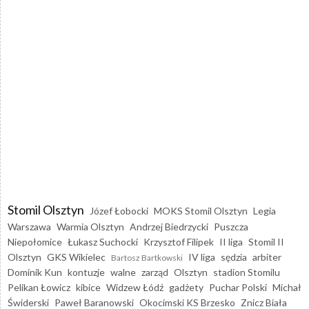
Stomil Olsztyn
Józef Łobocki
MOKS Stomil Olsztyn
Legia
Warszawa
Warmia Olsztyn
Andrzej Biedrzycki
Puszcza
Niepołomice
Łukasz Suchocki
Krzysztof Filipek
II liga
Stomil II
Olsztyn
GKS Wikielec
IV liga
sędzia
arbiter
Bartosz Bartkowski
Dominik Kun
kontuzje
walne
zarząd
Olsztyn
stadion Stomilu
Pelikan Łowicz
kibice
Widzew Łódź
gadżety
Puchar Polski
Michał
Świderski
Paweł Baranowski
Okocimski KS Brzesko
Znicz Biała