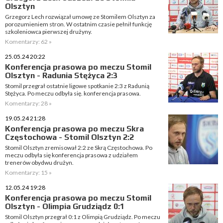
Olsztyn
Grzegorz Lech rozwiązał umowę ze Stomilem Olsztyn za
porozumieniem stron. W ostatnim czasie pełnił funkcję
szkoleniowca pierwszej drużyny.
Komentarzy: 62 »
25.05.24 20:22
Konferencja prasowa po meczu Stomil
Olsztyn - Radunia Stężyca 2:3
Stomil przegrał ostatnie ligowe spotkanie 2:3 z Radunią
Stężyca. Po meczu odbyła się. konferencja prasowa.
Komentarzy: 28 »
19.05.24 21:28
Konferencja prasowa po meczu Skra
Częstochowa - Stomil Olsztyn 2:2
Stomil Olsztyn zremisował 2:2 ze Skrą Częstochowa. Po
meczu odbyła się konferencja prasowa z udziałem
trenerów obydwu drużyn.
Komentarzy: 15 »
12.05.24 19:28
Konferencja prasowa po meczu Stomil
Olsztyn - Olimpia Grudziądz 0:1
Stomil Olsztyn przegrał 0:1 z Olimpią Grudziądz. Po meczu