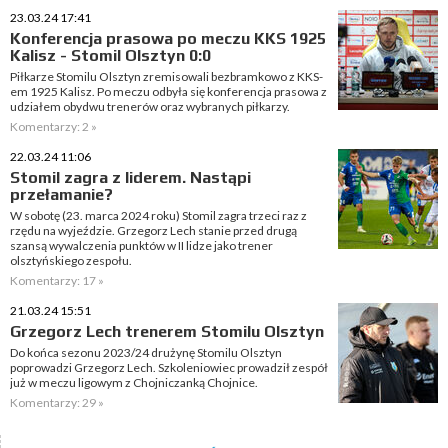
23.03.24 17:41
Konferencja prasowa po meczu KKS 1925
Kalisz - Stomil Olsztyn 0:0
Piłkarze Stomilu Olsztyn zremisowali bezbramkowo z KKS-
em 1925 Kalisz. Po meczu odbyła się konferencja prasowa z
udziałem obydwu trenerów oraz wybranych piłkarzy.
Komentarzy: 2 »
22.03.24 11:06
Stomil zagra z liderem. Nastąpi
przełamanie?
W sobotę (23. marca 2024 roku) Stomil zagra trzeci raz z
rzędu na wyjeździe. Grzegorz Lech stanie przed drugą
szansą wywalczenia punktów w II lidze jako trener
olsztyńskiego zespołu.
Komentarzy: 17 »
21.03.24 15:51
Grzegorz Lech trenerem Stomilu Olsztyn
Do końca sezonu 2023/24 drużynę Stomilu Olsztyn
poprowadzi Grzegorz Lech. Szkoleniowiec prowadził zespół
już w meczu ligowym z Chojniczanką Chojnice.
Komentarzy: 29 »