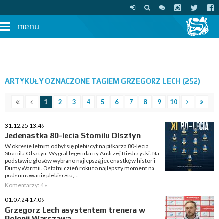
menu
ARTYKUŁY OZNACZONE TAGIEM GRZEGORZ LECH (252)
1
2
3
4
5
6
7
8
9
10
31.12.25 13:49
Jedenastka 80-lecia Stomilu Olsztyn
W okresie letnim odbył się plebiscyt na piłkarza 80-lecia
Stomilu Olsztyn. Wygrał legendarny Andrzej Biedrzycki. Na
podstawie głosów wybrano najlepszą jedenastkę w historii
Dumy Warmii. Ostatni dzień roku to najlepszy moment na
podsumowanie plebiscytu,...
Komentarzy: 4 »
01.07.24 17:09
Grzegorz Lech asystentem trenera w
Polonii Warszawa