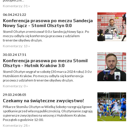
podopieczni...
Komentarzy: 31 »
06.04.24 21:22
Konferencja prasowa po meczu Sandecja
Nowy Sącz - Stomil Olsztyn 0:0
Stomil Olsztyn zremisował 0:0 z Sandecją Nowy Sącz. Po
meczu odbyła się konferencja prasowa z udziałem
trenerów obydwu drużyn.
Komentarzy: 13 »
30.03.24 17:51
Konferencja prasowa po meczu Stomil
Olsztyn - Hutnik Kraków 3:0
Stomil Olsztyn wygrał w sobotę (30 marca 2024 roku) 3:0 z
Hutnikiem Kraków. Po meczu odbyła się konferencja
prasowa z udziałem trenerów obydwu drużyn.
Komentarzy: 0 »
29.03.24 08:05
Czekamy na świąteczne zwycięstwo!
Piłkarze Stomilu Olsztyn w Wielką Sobotę rozegrają ligowe
spotkanie przed własną publicznością. Olsztynianie zagrają
o pierwsze zwycięstwo na wiosnę z Hutnikiem Kraków.
Początek o godzinie 12:00.
Komentarzy: 28 »