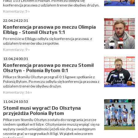
roku) 1:0 z Lechem II Poznań. Po meczu odbyła się
konferencja prasowa z udziałem trenerów obydwu drużyn.
Komentarzy: 5 »
22.04.24 22:31
Konferencja prasowa po meczu Olimpia
Elbląg - Stomil Olsztyn 1:1
Po remisie w Elblągu odbyła się konferencja prasowa, z
udziałem trenerów obu zespołów.
Komentarzy: 9 »
13.04.24 00:31
Konferencja prasowa po meczu Stomil
Olsztyn - Polonia Bytom 0:1
Piłkarze Stomilu Olsztyn przegrali 0:1 ligowe spotkanie z
Polonią Bytom. Po meczu odbyła się konferencja prasowa z
udziałem trenerów obydwu drużyn.
Komentarzy: 36 »
11.04.24 10:53
Stomil musi wygrać! Do Olsztyna
przyjeżdża Polonia Bytom
Piłkarzom Stomilu Olsztyn zostało do rozegrania jeszcze
siedem spotkań w II lidze. Olsztynianie muszą wspiąć się na
wyżyny swoich umiejętności jeżeli nie chcą w następnym
sezonie grać w rozgrywkach III ligi. W piątek wieczorem