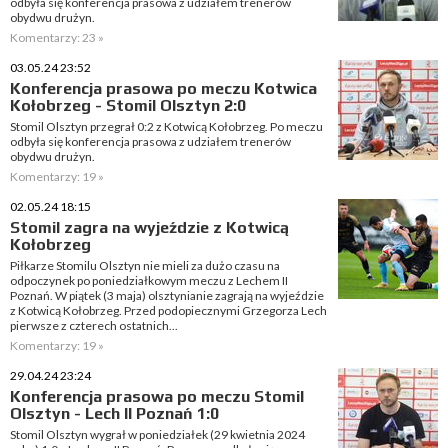
odbyła się konferencja prasowa z udziałem trenerów
obydwu drużyn.
Komentarzy: 23 »
03.05.24 23:52
Konferencja prasowa po meczu Kotwica
Kołobrzeg - Stomil Olsztyn 2:0
Stomil Olsztyn przegrał 0:2 z Kotwicą Kołobrzeg. Po meczu
odbyła się konferencja prasowa z udziałem trenerów
obydwu drużyn.
Komentarzy: 19 »
02.05.24 18:15
Stomil zagra na wyjeździe z Kotwicą
Kołobrzeg
Piłkarze Stomilu Olsztyn nie mieli za dużo czasu na
odpoczynek po poniedziałkowym meczu z Lechem II
Poznań. W piątek (3 maja) olsztynianie zagrają na wyjeździe
z Kotwicą Kołobrzeg. Przed podopiecznymi Grzegorza Lech
pierwsze z czterech ostatnich...
Komentarzy: 19 »
29.04.24 23:24
Konferencja prasowa po meczu Stomil
Olsztyn - Lech II Poznań 1:0
Stomil Olsztyn wygrał w poniedziałek (29 kwietnia 2024