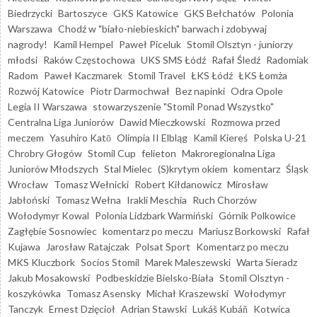
Biedrzycki
Bartoszyce
GKS Katowice
GKS Bełchatów
Polonia
Warszawa
Chodź w "biało-niebieskich" barwach i zdobywaj
nagrody!
Kamil Hempel
Paweł Piceluk
Stomil Olsztyn - juniorzy
młodsi
Raków Częstochowa
UKS SMS Łódź
Rafał Śledź
Radomiak
Radom
Paweł Kaczmarek
Stomil Travel
ŁKS Łódź
ŁKS Łomża
Rozwój Katowice
Piotr Darmochwał
Bez napinki
Odra Opole
Legia II Warszawa
stowarzyszenie "Stomil Ponad Wszystko"
Centralna Liga Juniorów
Dawid Mieczkowski
Rozmowa przed
meczem
Yasuhiro Katō
Olimpia II Elbląg
Kamil Kiereś
Polska U-21
Chrobry Głogów
Stomil Cup
felieton
Makroregionalna Liga
Juniorów Młodszych
Stal Mielec
(S)krytym okiem
komentarz
Śląsk
Wrocław
Tomasz Wełnicki
Robert Kiłdanowicz
Mirosław
Jabłoński
Tomasz Wełna
Irakli Meschia
Ruch Chorzów
Wołodymyr Kowal
Polonia Lidzbark Warmiński
Górnik Polkowice
Zagłębie Sosnowiec
komentarz po meczu
Mariusz Borkowski
Rafał
Kujawa
Jarosław Ratajczak
Polsat Sport
Komentarz po meczu
MKS Kluczbork
Socios Stomil
Marek Maleszewski
Warta Sieradz
Jakub Mosakowski
Podbeskidzie Bielsko-Biała
Stomil Olsztyn -
koszykówka
Tomasz Asensky
Michał Kraszewski
Wołodymyr
Tanczyk
Ernest Dzięcioł
Adrian Stawski
Lukáš Kubáň
Kotwica