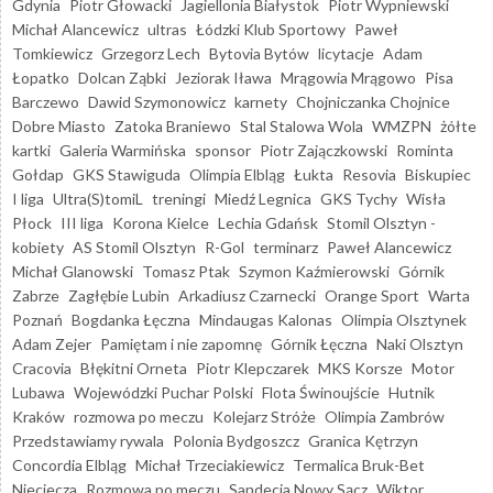
Gdynia
Piotr Głowacki
Jagiellonia Białystok
Piotr Wypniewski
Michał Alancewicz
ultras
Łódzki Klub Sportowy
Paweł
Tomkiewicz
Grzegorz Lech
Bytovia Bytów
licytacje
Adam
Łopatko
Dolcan Ząbki
Jeziorak Iława
Mrągowia Mrągowo
Pisa
Barczewo
Dawid Szymonowicz
karnety
Chojniczanka Chojnice
Dobre Miasto
Zatoka Braniewo
Stal Stalowa Wola
WMZPN
żółte
kartki
Galeria Warmińska
sponsor
Piotr Zajączkowski
Rominta
Gołdap
GKS Stawiguda
Olimpia Elbląg
Łukta
Resovia
Biskupiec
I liga
Ultra(S)tomiL
treningi
Miedź Legnica
GKS Tychy
Wisła
Płock
III liga
Korona Kielce
Lechia Gdańsk
Stomil Olsztyn -
kobiety
AS Stomil Olsztyn
R-Gol
terminarz
Paweł Alancewicz
Michał Glanowski
Tomasz Ptak
Szymon Kaźmierowski
Górnik
Zabrze
Zagłębie Lubin
Arkadiusz Czarnecki
Orange Sport
Warta
Poznań
Bogdanka Łęczna
Mindaugas Kalonas
Olimpia Olsztynek
Adam Zejer
Pamiętam i nie zapomnę
Górnik Łęczna
Naki Olsztyn
Cracovia
Błękitni Orneta
Piotr Klepczarek
MKS Korsze
Motor
Lubawa
Wojewódzki Puchar Polski
Flota Świnoujście
Hutnik
Kraków
rozmowa po meczu
Kolejarz Stróże
Olimpia Zambrów
Przedstawiamy rywala
Polonia Bydgoszcz
Granica Kętrzyn
Concordia Elbląg
Michał Trzeciakiewicz
Termalica Bruk-Bet
Nieciecza
Rozmowa po meczu
Sandecja Nowy Sącz
Wiktor