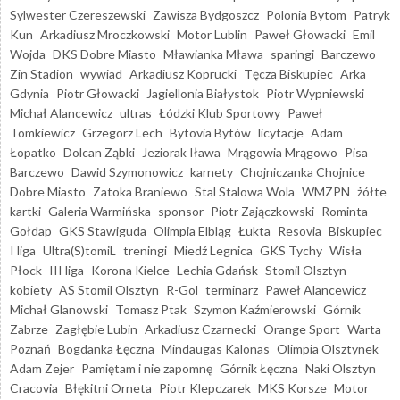
Sylwester Czereszewski
Zawisza Bydgoszcz
Polonia Bytom
Patryk
Kun
Arkadiusz Mroczkowski
Motor Lublin
Paweł Głowacki
Emil
Wojda
DKS Dobre Miasto
Mławianka Mława
sparingi
Barczewo
Zin Stadion
wywiad
Arkadiusz Koprucki
Tęcza Biskupiec
Arka
Gdynia
Piotr Głowacki
Jagiellonia Białystok
Piotr Wypniewski
Michał Alancewicz
ultras
Łódzki Klub Sportowy
Paweł
Tomkiewicz
Grzegorz Lech
Bytovia Bytów
licytacje
Adam
Łopatko
Dolcan Ząbki
Jeziorak Iława
Mrągowia Mrągowo
Pisa
Barczewo
Dawid Szymonowicz
karnety
Chojniczanka Chojnice
Dobre Miasto
Zatoka Braniewo
Stal Stalowa Wola
WMZPN
żółte
kartki
Galeria Warmińska
sponsor
Piotr Zajączkowski
Rominta
Gołdap
GKS Stawiguda
Olimpia Elbląg
Łukta
Resovia
Biskupiec
I liga
Ultra(S)tomiL
treningi
Miedź Legnica
GKS Tychy
Wisła
Płock
III liga
Korona Kielce
Lechia Gdańsk
Stomil Olsztyn -
kobiety
AS Stomil Olsztyn
R-Gol
terminarz
Paweł Alancewicz
Michał Glanowski
Tomasz Ptak
Szymon Kaźmierowski
Górnik
Zabrze
Zagłębie Lubin
Arkadiusz Czarnecki
Orange Sport
Warta
Poznań
Bogdanka Łęczna
Mindaugas Kalonas
Olimpia Olsztynek
Adam Zejer
Pamiętam i nie zapomnę
Górnik Łęczna
Naki Olsztyn
Cracovia
Błękitni Orneta
Piotr Klepczarek
MKS Korsze
Motor