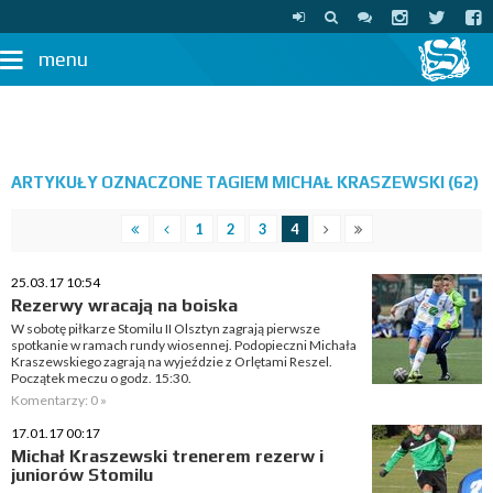
menu
ARTYKUŁY OZNACZONE TAGIEM MICHAŁ KRASZEWSKI (62)
1
2
3
4
25.03.17 10:54
Rezerwy wracają na boiska
W sobotę piłkarze Stomilu II Olsztyn zagrają pierwsze
spotkanie w ramach rundy wiosennej. Podopieczni Michała
Kraszewskiego zagrają na wyjeździe z Orlętami Reszel.
Początek meczu o godz. 15:30.
Komentarzy: 0 »
17.01.17 00:17
Michał Kraszewski trenerem rezerw i
juniorów Stomilu