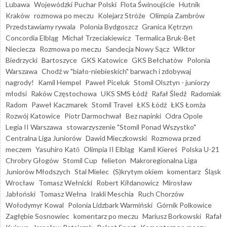
Lubawa
Wojewódzki Puchar Polski
Flota Świnoujście
Hutnik
Kraków
rozmowa po meczu
Kolejarz Stróże
Olimpia Zambrów
Przedstawiamy rywala
Polonia Bydgoszcz
Granica Kętrzyn
Concordia Elbląg
Michał Trzeciakiewicz
Termalica Bruk-Bet
Nieciecza
Rozmowa po meczu
Sandecja Nowy Sącz
Wiktor
Biedrzycki
Bartoszyce
GKS Katowice
GKS Bełchatów
Polonia
Warszawa
Chodź w "biało-niebieskich" barwach i zdobywaj
nagrody!
Kamil Hempel
Paweł Piceluk
Stomil Olsztyn - juniorzy
młodsi
Raków Częstochowa
UKS SMS Łódź
Rafał Śledź
Radomiak
Radom
Paweł Kaczmarek
Stomil Travel
ŁKS Łódź
ŁKS Łomża
Rozwój Katowice
Piotr Darmochwał
Bez napinki
Odra Opole
Legia II Warszawa
stowarzyszenie "Stomil Ponad Wszystko"
Centralna Liga Juniorów
Dawid Mieczkowski
Rozmowa przed
meczem
Yasuhiro Katō
Olimpia II Elbląg
Kamil Kiereś
Polska U-21
Chrobry Głogów
Stomil Cup
felieton
Makroregionalna Liga
Juniorów Młodszych
Stal Mielec
(S)krytym okiem
komentarz
Śląsk
Wrocław
Tomasz Wełnicki
Robert Kiłdanowicz
Mirosław
Jabłoński
Tomasz Wełna
Irakli Meschia
Ruch Chorzów
Wołodymyr Kowal
Polonia Lidzbark Warmiński
Górnik Polkowice
Zagłębie Sosnowiec
komentarz po meczu
Mariusz Borkowski
Rafał