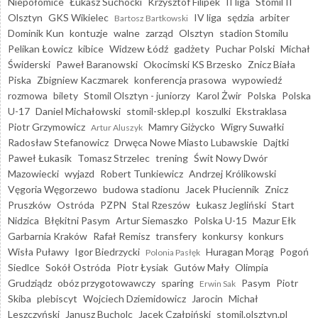
Niepołomice
Łukasz Suchocki
Krzysztof Filipek
II liga
Stomil II
Olsztyn
GKS Wikielec
IV liga
sędzia
arbiter
Bartosz Bartkowski
Dominik Kun
kontuzje
walne
zarząd
Olsztyn
stadion Stomilu
Pelikan Łowicz
kibice
Widzew Łódź
gadżety
Puchar Polski
Michał
Świderski
Paweł Baranowski
Okocimski KS Brzesko
Znicz Biała
Piska
Zbigniew Kaczmarek
konferencja prasowa
wypowiedź
rozmowa
bilety
Stomil Olsztyn - juniorzy
Karol Żwir
Polska
Polska
U-17
Daniel Michałowski
stomil-sklep.pl
koszulki
Ekstraklasa
Piotr Grzymowicz
Mamry Giżycko
Wigry Suwałki
Artur Aluszyk
Radosław Stefanowicz
Drwęca Nowe Miasto Lubawskie
Dajtki
Paweł Łukasik
Tomasz Strzelec
trening
Świt Nowy Dwór
Mazowiecki
wyjazd
Robert Tunkiewicz
Andrzej Królikowski
Vęgoria Węgorzewo
budowa stadionu
Jacek Płuciennik
Znicz
Pruszków
Ostróda
PZPN
Stal Rzeszów
Łukasz Jegliński
Start
Nidzica
Błękitni Pasym
Artur Siemaszko
Polska U-15
Mazur Ełk
Garbarnia Kraków
Rafał Remisz
transfery
konkursy
konkurs
Wisła Puławy
Igor Biedrzycki
Huragan Morąg
Pogoń
Polonia Pasłęk
Siedlce
Sokół Ostróda
Piotr Łysiak
Gutów Mały
Olimpia
Grudziądz
obóz przygotowawczy
sparing
Pasym
Piotr
Erwin Sak
Skiba
plebiscyt
Wojciech Dziemidowicz
Jarocin
Michał
Leszczyński
Janusz Bucholc
Jacek Czałpiński
stomil.olsztyn.pl