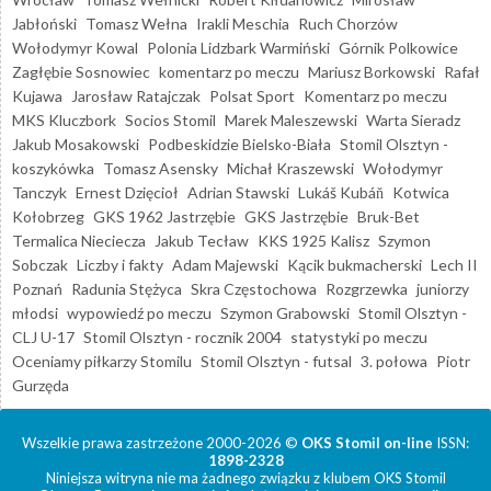
Jabłoński
Tomasz Wełna
Irakli Meschia
Ruch Chorzów
Wołodymyr Kowal
Polonia Lidzbark Warmiński
Górnik Polkowice
Zagłębie Sosnowiec
komentarz po meczu
Mariusz Borkowski
Rafał
Kujawa
Jarosław Ratajczak
Polsat Sport
Komentarz po meczu
MKS Kluczbork
Socios Stomil
Marek Maleszewski
Warta Sieradz
Jakub Mosakowski
Podbeskidzie Bielsko-Biała
Stomil Olsztyn -
koszykówka
Tomasz Asensky
Michał Kraszewski
Wołodymyr
Tanczyk
Ernest Dzięcioł
Adrian Stawski
Lukáš Kubáň
Kotwica
Kołobrzeg
GKS 1962 Jastrzębie
GKS Jastrzębie
Bruk-Bet
Termalica Nieciecza
Jakub Tecław
KKS 1925 Kalisz
Szymon
Sobczak
Liczby i fakty
Adam Majewski
Kącik bukmacherski
Lech II
Poznań
Radunia Stężyca
Skra Częstochowa
Rozgrzewka
juniorzy
młodsi
wypowiedź po meczu
Szymon Grabowski
Stomil Olsztyn -
CLJ U-17
Stomil Olsztyn - rocznik 2004
statystyki po meczu
Oceniamy piłkarzy Stomilu
Stomil Olsztyn - futsal
3. połowa
Piotr
Gurzęda
Wszelkie prawa zastrzeżone 2000-2026 ©
OKS Stomil on-line
ISSN:
1898-2328
Niniejsza witryna nie ma żadnego związku z klubem OKS Stomil