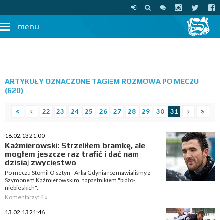
menu
ARTYKUŁY OZNACZONE TAGIEM ROZMOWA PO MECZU
(620)
22
23
24
25
26
27
28
29
30
31
18.02.13 21:00
Kaźmierowski: Strzeliłem bramkę, ale
mogłem jeszcze raz trafić i dać nam
dzisiaj zwycięstwo
Po meczu Stomil Olsztyn - Arka Gdynia rozmawialiśmy z
Szymonem Kaźmierowskim, napastnikiem "biało-
niebieskich".
Komentarzy: 4 »
13.02.13 21:46