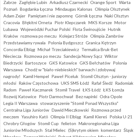
Zabrze
Zagłębie Lubin
Arkadiusz Czarnecki
Orange Sport
Warta
Poznań
Bogdanka Łęczna
Mindaugas Kalonas
Olimpia Olsztynek
Adam Zejer
Pamiętam i nie zapomnę
Górnik Łęczna
Naki Olsztyn
Cracovia
Błękitni Orneta
Piotr Klepczarek
MKS Korsze
Motor
Lubawa
Wojewódzki Puchar Polski
Flota Świnoujście
Hutnik
Kraków
rozmowa po meczu
Kolejarz Stróże
Olimpia Zambrów
Przedstawiamy rywala
Polonia Bydgoszcz
Granica Kętrzyn
Concordia Elbląg
Michał Trzeciakiewicz
Termalica Bruk-Bet
Nieciecza
Rozmowa po meczu
Sandecja Nowy Sącz
Wiktor
Biedrzycki
Bartoszyce
GKS Katowice
GKS Bełchatów
Polonia
Warszawa
Chodź w "biało-niebieskich" barwach i zdobywaj
nagrody!
Kamil Hempel
Paweł Piceluk
Stomil Olsztyn - juniorzy
młodsi
Raków Częstochowa
UKS SMS Łódź
Rafał Śledź
Radomiak
Radom
Paweł Kaczmarek
Stomil Travel
ŁKS Łódź
ŁKS Łomża
Rozwój Katowice
Piotr Darmochwał
Bez napinki
Odra Opole
Legia II Warszawa
stowarzyszenie "Stomil Ponad Wszystko"
Centralna Liga Juniorów
Dawid Mieczkowski
Rozmowa przed
meczem
Yasuhiro Katō
Olimpia II Elbląg
Kamil Kiereś
Polska U-21
Chrobry Głogów
Stomil Cup
felieton
Makroregionalna Liga
Juniorów Młodszych
Stal Mielec
(S)krytym okiem
komentarz
Śląsk
Wrocław
Tomasz Wełnicki
Robert Kiłdanowicz
Mirosław