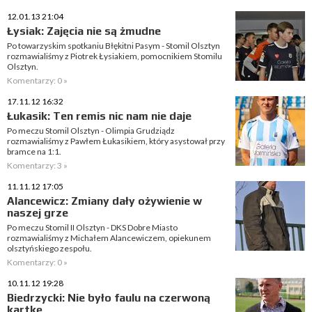
12.01.13 21:04
Łysiak: Zajęcia nie są żmudne
Po towarzyskim spotkaniu Błękitni Pasym - Stomil Olsztyn
rozmawialiśmy z Piotrek Łysiakiem, pomocnikiem Stomilu
Olsztyn.
Komentarzy: 0 »
17.11.12 16:32
Łukasik: Ten remis nic nam nie daje
Po meczu Stomil Olsztyn - Olimpia Grudziądz
rozmawialiśmy z Pawłem Łukasikiem, który asystował przy
bramce na 1:1.
Komentarzy: 3 »
11.11.12 17:05
Alancewicz: Zmiany dały ożywienie w
naszej grze
Po meczu Stomil II Olsztyn - DKS Dobre Miasto
rozmawialiśmy z Michałem Alancewiczem, opiekunem
olsztyńskiego zespołu.
Komentarzy: 0 »
10.11.12 19:28
Biedrzycki: Nie było faulu na czerwoną
kartkę