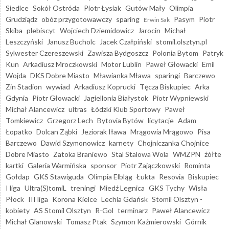
Siedlce
Sokół Ostróda
Piotr Łysiak
Gutów Mały
Olimpia
Grudziądz
obóz przygotowawczy
sparing
Pasym
Piotr
Erwin Sak
Skiba
plebiscyt
Wojciech Dziemidowicz
Jarocin
Michał
Leszczyński
Janusz Bucholc
Jacek Czałpiński
stomil.olsztyn.pl
Sylwester Czereszewski
Zawisza Bydgoszcz
Polonia Bytom
Patryk
Kun
Arkadiusz Mroczkowski
Motor Lublin
Paweł Głowacki
Emil
Wojda
DKS Dobre Miasto
Mławianka Mława
sparingi
Barczewo
Zin Stadion
wywiad
Arkadiusz Koprucki
Tęcza Biskupiec
Arka
Gdynia
Piotr Głowacki
Jagiellonia Białystok
Piotr Wypniewski
Michał Alancewicz
ultras
Łódzki Klub Sportowy
Paweł
Tomkiewicz
Grzegorz Lech
Bytovia Bytów
licytacje
Adam
Łopatko
Dolcan Ząbki
Jeziorak Iława
Mrągowia Mrągowo
Pisa
Barczewo
Dawid Szymonowicz
karnety
Chojniczanka Chojnice
Dobre Miasto
Zatoka Braniewo
Stal Stalowa Wola
WMZPN
żółte
kartki
Galeria Warmińska
sponsor
Piotr Zajączkowski
Rominta
Gołdap
GKS Stawiguda
Olimpia Elbląg
Łukta
Resovia
Biskupiec
I liga
Ultra(S)tomiL
treningi
Miedź Legnica
GKS Tychy
Wisła
Płock
III liga
Korona Kielce
Lechia Gdańsk
Stomil Olsztyn -
kobiety
AS Stomil Olsztyn
R-Gol
terminarz
Paweł Alancewicz
Michał Glanowski
Tomasz Ptak
Szymon Kaźmierowski
Górnik