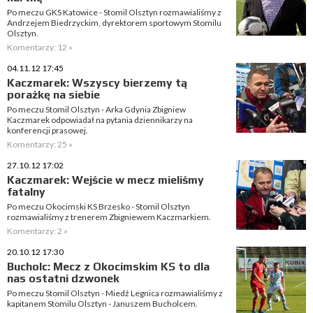
Po meczu GKS Katowice - Stomil Olsztyn rozmawialiśmy z
Andrzejem Biedrzyckim, dyrektorem sportowym Stomilu
Olsztyn.
Komentarzy: 12 »
04.11.12 17:45
Kaczmarek: Wszyscy bierzemy tą
porażkę na siebie
Po meczu Stomil Olsztyn - Arka Gdynia Zbigniew
Kaczmarek odpowiadał na pytania dziennikarzy na
konferencji prasowej.
Komentarzy: 25 »
27.10.12 17:02
Kaczmarek: Wejście w mecz mieliśmy
fatalny
Po meczu Okocimski KS Brzesko - Stomil Olsztyn
rozmawialiśmy z trenerem Zbigniewem Kaczmarkiem.
Komentarzy: 2 »
20.10.12 17:30
Bucholc: Mecz z Okocimskim KS to dla
nas ostatni dzwonek
Po meczu Stomil Olsztyn - Miedź Legnica rozmawialiśmy z
kapitanem Stomilu Olsztyn - Januszem Bucholcem.