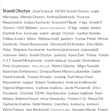
Stomil Olsztyn
Józef Łobocki
MOKS Stomil Olsztyn
Legia
Warszawa
Warmia Olsztyn
Andrzej Biedrzycki
Puszcza
Niepołomice
Łukasz Suchocki
Krzysztof Filipek
II liga
Stomil II
Olsztyn
GKS Wikielec
IV liga
sędzia
arbiter
Bartosz Bartkowski
Dominik Kun
kontuzje
walne
zarząd
Olsztyn
stadion Stomilu
Pelikan Łowicz
kibice
Widzew Łódź
gadżety
Puchar Polski
Michał
Świderski
Paweł Baranowski
Okocimski KS Brzesko
Znicz Biała
Piska
Zbigniew Kaczmarek
konferencja prasowa
wypowiedź
rozmowa
bilety
Stomil Olsztyn - juniorzy
Karol Żwir
Polska
Polska
U-17
Daniel Michałowski
stomil-sklep.pl
koszulki
Ekstraklasa
Piotr Grzymowicz
Mamry Giżycko
Wigry Suwałki
Artur Aluszyk
Radosław Stefanowicz
Drwęca Nowe Miasto Lubawskie
Dajtki
Paweł Łukasik
Tomasz Strzelec
trening
Świt Nowy Dwór
Mazowiecki
wyjazd
Robert Tunkiewicz
Andrzej Królikowski
Vęgoria Węgorzewo
budowa stadionu
Jacek Płuciennik
Znicz
Pruszków
Ostróda
PZPN
Stal Rzeszów
Łukasz Jegliński
Start
Nidzica
Błękitni Pasym
Artur Siemaszko
Polska U-15
Mazur Ełk
Garbarnia Kraków
Rafał Remisz
transfery
konkursy
konkurs
Wisła Puławy
Igor Biedrzycki
Huragan Morąg
Pogoń
Polonia Pasłęk