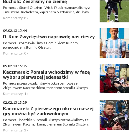
Bucholc: Zeszliśmy na ziemię
Po meczu Stomil Olsztyn - Wisła Płock rozmawialiśmy z
Januszem Bucholcem, kapitanem olsztyńskiej drużyny.
Komentarzy: 8 »
09.02.13 15:44
D. Kun: Zwycięstwo naprawdę nas cieszy
Po meczu rozmawialiśmy z Dominikiem Kunem,
pomocnikiem Stomilu Olsztyn.
Komentarzy: 0 »
09.02.13 15:36
Kaczmarek: Pomału wchodzimy w fazę
wyboru pierwszej jedenastki
Po mecz przeprowadziliśmy krótką rozmowę ze
Zbigniewem Kaczmarkiem, trenerem Stomilu Olsztyn.
Komentarzy: 1 »
02.02.13 13:29
Kaczmarek: Z pierwszego okresu naszej
gry można być zadowolonym
Po meczu Łódzki KS - Stomil Olsztyn rozmawialiśmy ze
Zbigniewem Kaczmarkiem, trenerem Stomilu Olsztyn.
Komentarzy: 2 »