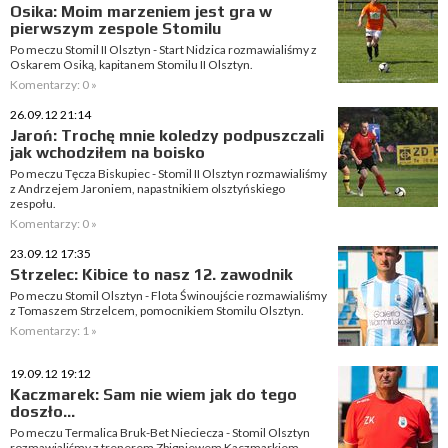
Osika: Moim marzeniem jest gra w
pierwszym zespole Stomilu
Po meczu Stomil II Olsztyn - Start Nidzica rozmawialiśmy z
Oskarem Osiką, kapitanem Stomilu II Olsztyn.
Komentarzy: 0 »
26.09.12 21:14
Jaroń: Trochę mnie koledzy podpuszczali
jak wchodziłem na boisko
Po meczu Tęcza Biskupiec - Stomil II Olsztyn rozmawialiśmy
z Andrzejem Jaroniem, napastnikiem olsztyńskiego
zespołu.
Komentarzy: 0 »
23.09.12 17:35
Strzelec: Kibice to nasz 12. zawodnik
Po meczu Stomil Olsztyn - Flota Świnoujście rozmawialiśmy
z Tomaszem Strzelcem, pomocnikiem Stomilu Olsztyn.
Komentarzy: 1 »
19.09.12 19:12
Kaczmarek: Sam nie wiem jak do tego
doszło...
Po meczu Termalica Bruk-Bet Nieciecza - Stomil Olsztyn
rozmawialiśmy z trenerem Zbigniewem Kaczmarkiem.