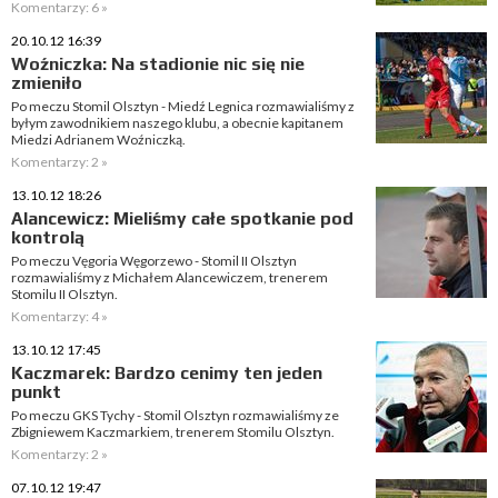
Komentarzy: 6 »
20.10.12 16:39
Woźniczka: Na stadionie nic się nie
zmieniło
Po meczu Stomil Olsztyn - Miedź Legnica rozmawialiśmy z
byłym zawodnikiem naszego klubu, a obecnie kapitanem
Miedzi Adrianem Woźniczką.
Komentarzy: 2 »
13.10.12 18:26
Alancewicz: Mieliśmy całe spotkanie pod
kontrolą
Po meczu Vęgoria Węgorzewo - Stomil II Olsztyn
rozmawialiśmy z Michałem Alancewiczem, trenerem
Stomilu II Olsztyn.
Komentarzy: 4 »
13.10.12 17:45
Kaczmarek: Bardzo cenimy ten jeden
punkt
Po meczu GKS Tychy - Stomil Olsztyn rozmawialiśmy ze
Zbigniewem Kaczmarkiem, trenerem Stomilu Olsztyn.
Komentarzy: 2 »
07.10.12 19:47