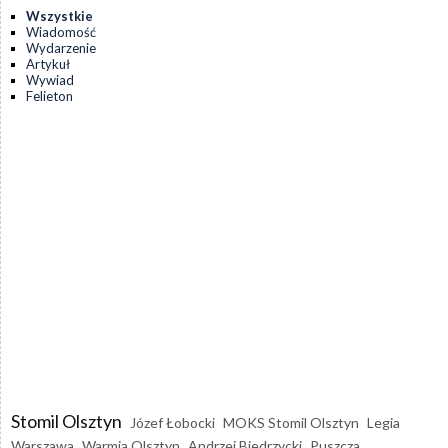
Wszystkie
Wiadomość
Wydarzenie
Artykuł
Wywiad
Felieton
Stomil Olsztyn
Józef Łobocki
MOKS Stomil Olsztyn
Legia
Warszawa
Warmia Olsztyn
Andrzej Biedrzycki
Puszcza