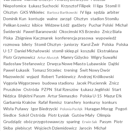
Niepołomice
Łukasz Suchocki
Krzysztof Filipek
II liga
Stomil II
Olsztyn
GKS Wikielec
IV liga
sędzia
arbiter
Bartosz Bartkowski
Dominik Kun
kontuzje
walne
zarząd
Olsztyn
stadion Stomilu
Pelikan Łowicz
kibice
Widzew Łódź
gadżety
Puchar Polski
Michał
Świderski
Paweł Baranowski
Okocimski KS Brzesko
Znicz Biała
Piska
Zbigniew Kaczmarek
konferencja prasowa
wypowiedź
rozmowa
bilety
Stomil Olsztyn - juniorzy
Karol Żwir
Polska
Polska
U-17
Daniel Michałowski
stomil-sklep.pl
koszulki
Ekstraklasa
Piotr Grzymowicz
Mamry Giżycko
Wigry Suwałki
Artur Aluszyk
Radosław Stefanowicz
Drwęca Nowe Miasto Lubawskie
Dajtki
Paweł Łukasik
Tomasz Strzelec
trening
Świt Nowy Dwór
Mazowiecki
wyjazd
Robert Tunkiewicz
Andrzej Królikowski
Vęgoria Węgorzewo
budowa stadionu
Jacek Płuciennik
Znicz
Pruszków
Ostróda
PZPN
Stal Rzeszów
Łukasz Jegliński
Start
Nidzica
Błękitni Pasym
Artur Siemaszko
Polska U-15
Mazur Ełk
Garbarnia Kraków
Rafał Remisz
transfery
konkursy
konkurs
Wisła Puławy
Igor Biedrzycki
Huragan Morąg
Pogoń
Polonia Pasłęk
Siedlce
Sokół Ostróda
Piotr Łysiak
Gutów Mały
Olimpia
Grudziądz
obóz przygotowawczy
sparing
Pasym
Piotr
Erwin Sak
Skiba
plebiscyt
Wojciech Dziemidowicz
Jarocin
Michał