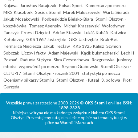
Kujawa
Jarosław Ratajczak
Polsat Sport
Komentarz po meczu
MKS Kluczbork
Socios Stomil
Marek Maleszewski
Warta Sieradz
Jakub Mosakowski
Podbeskidzie Bielsko-Biała
Stomil Olsztyn -
koszykówka
Tomasz Asensky
Michał Kraszewski
Wołodymyr
Tanczyk
Ernest Dzięcioł
Adrian Stawski
Lukáš Kubáň
Kotwica
Kołobrzeg
GKS 1962 Jastrzębie
GKS Jastrzębie
Bruk-Bet
Termalica Nieciecza
Jakub Tecław
KKS 1925 Kalisz
Szymon
Sobczak
Liczby i fakty
Adam Majewski
Kącik bukmacherski
Lech II
Poznań
Radunia Stężyca
Skra Częstochowa
Rozgrzewka
juniorzy
młodsi
wypowiedź po meczu
Szymon Grabowski
Stomil Olsztyn -
CLJ U-17
Stomil Olsztyn - rocznik 2004
statystyki po meczu
Oceniamy piłkarzy Stomilu
Stomil Olsztyn - futsal
3. połowa
Piotr
Gurzęda
Wszelkie prawa zastrzeżone 2000-2026 ©
OKS Stomil on-line
ISSN:
1898-2328
Niniejsza witryna nie ma żadnego związku z klubem OKS Stomil
Olsztyn. Prezentujemy tutaj niezależne opinie na temat sytuacji w
piłce na Warmii i Mazurach