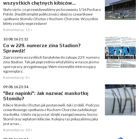
wszystkich chętnych kibiców...
Stało się to, co przewidywaliśmy po losowaniu 1/16 Pucharu
Polski. (Nad)Komplet publiczności obejrzy czwartkowe
spotkanie Stomilu Olsztyn z Ruchem Chorzów. Wszystkie
bilety zostały wyprzedane!
Komentarzy: 11 »
10.08.16 21:12
Co w 229. numerze zina Stadion?
Sprawdź!
Zapraszamy wszystkich fanatyków do zakupu 229. numeru
zina Stadion. Tak jak poprzednio włożyliśmy w nasze pismo
sporo pracy, przygotowując Wam niezwykle interesujący
egzemplarz.
Komentarzy: 0 »
09.08.16 23:34
"Bez napinki": Jak nazwać maskotkę
Stomilu?
Kibice Stomilu Olsztyn jak postanowili, tak i zrobili. Podczas
czwartkowego spotkania z Ruchem Chorzów zadebiutuje
maskotka. Udało się ją uszyć dzięki zaangażowaniu Socios
Stomil oraz wpłatom kibiców. Kolejny raz pokazaliśmy jaka
jest w nas...
Komentarzy: 20 »