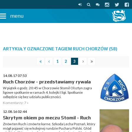
menu
ARTYKUŁY OZNACZONE TAGIEM RUCH CHORZÓW (58)
1
2
3
14.08.17 07:53
Ruch Chorzów - przedstawiamy rywala
W piątek o godz. 20:45 w Chorzowie Stomil Olsztyn zagra
ligowe spotkanie w ramach 4. kolejki I ligi. Spotkanie
odbędzie się bez udziału publiczności.
Komentarzy: 7 »
12.08.16 02:44
Skrytym okiem po meczu Stomil - Ruch
Znów ten Ruch i znów te karne. Szkoda Lecha Poznań, który
mógł pojawić się w kolejnej rundzie Pucharu Polski. Głód