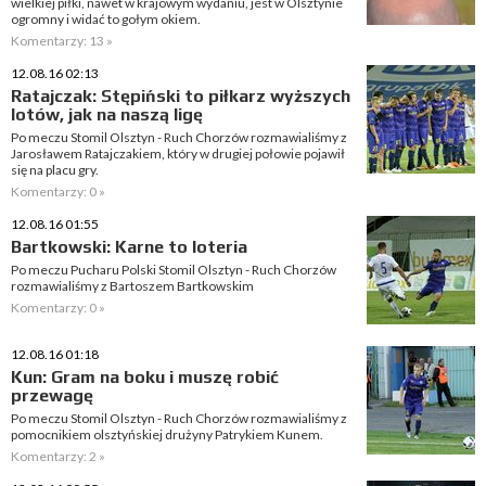
wielkiej piłki, nawet w krajowym wydaniu, jest w Olsztynie
ogromny i widać to gołym okiem.
Komentarzy: 13 »
12.08.16 02:13
Ratajczak: Stępiński to piłkarz wyższych
lotów, jak na naszą ligę
Po meczu Stomil Olsztyn - Ruch Chorzów rozmawialiśmy z
Jarosławem Ratajczakiem, który w drugiej połowie pojawił
się na placu gry.
Komentarzy: 0 »
12.08.16 01:55
Bartkowski: Karne to loteria
Po meczu Pucharu Polski Stomil Olsztyn - Ruch Chorzów
rozmawialiśmy z Bartoszem Bartkowskim
Komentarzy: 0 »
12.08.16 01:18
Kun: Gram na boku i muszę robić
przewagę
Po meczu Stomil Olsztyn - Ruch Chorzów rozmawialiśmy z
pomocnikiem olsztyńskiej drużyny Patrykiem Kunem.
Komentarzy: 2 »