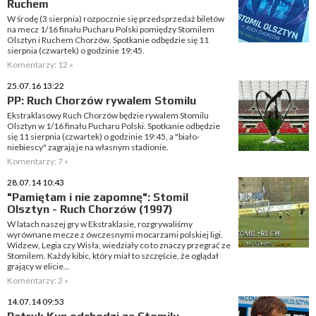
Ruchem
W środę (3 sierpnia) rozpocznie się przedsprzedaż biletów
na mecz 1/16 finału Pucharu Polski pomiędzy Stomilem
Olsztyn i Ruchem Chorzów. Spotkanie odbędzie się 11
sierpnia (czwartek) o godzinie 19:45.
Komentarzy: 12 »
25.07.16 13:22
PP: Ruch Chorzów rywalem Stomilu
Ekstraklasowy Ruch Chorzów będzie rywalem Stomilu
Olsztyn w 1/16 finału Pucharu Polski. Spotkanie odbędzie
się 11 sierpnia (czwartek) o godzinie 19:45, a "biało-
niebiescy" zagrają je na własnym stadionie.
Komentarzy: 7 »
28.07.14 10:43
"Pamiętam i nie zapomnę": Stomil
Olsztyn - Ruch Chorzów (1997)
W latach naszej gry w Ekstraklasie, rozgrywaliśmy
wyrównane mecze z ówczesnymi mocarzami polskiej ligi.
Widzew, Legia czy Wisła, wiedziały co to znaczy przegrać ze
Stomilem. Każdy kibic, który miał to szczęście, że oglądał
grający w elicie...
Komentarzy: 2 »
14.07.14 09:53