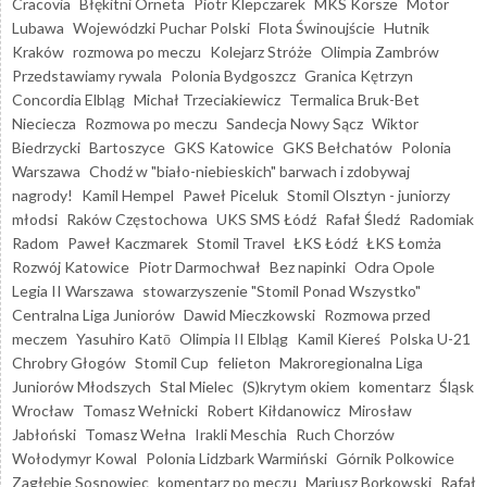
Cracovia
Błękitni Orneta
Piotr Klepczarek
MKS Korsze
Motor
Lubawa
Wojewódzki Puchar Polski
Flota Świnoujście
Hutnik
Kraków
rozmowa po meczu
Kolejarz Stróże
Olimpia Zambrów
Przedstawiamy rywala
Polonia Bydgoszcz
Granica Kętrzyn
Concordia Elbląg
Michał Trzeciakiewicz
Termalica Bruk-Bet
Nieciecza
Rozmowa po meczu
Sandecja Nowy Sącz
Wiktor
Biedrzycki
Bartoszyce
GKS Katowice
GKS Bełchatów
Polonia
Warszawa
Chodź w "biało-niebieskich" barwach i zdobywaj
nagrody!
Kamil Hempel
Paweł Piceluk
Stomil Olsztyn - juniorzy
młodsi
Raków Częstochowa
UKS SMS Łódź
Rafał Śledź
Radomiak
Radom
Paweł Kaczmarek
Stomil Travel
ŁKS Łódź
ŁKS Łomża
Rozwój Katowice
Piotr Darmochwał
Bez napinki
Odra Opole
Legia II Warszawa
stowarzyszenie "Stomil Ponad Wszystko"
Centralna Liga Juniorów
Dawid Mieczkowski
Rozmowa przed
meczem
Yasuhiro Katō
Olimpia II Elbląg
Kamil Kiereś
Polska U-21
Chrobry Głogów
Stomil Cup
felieton
Makroregionalna Liga
Juniorów Młodszych
Stal Mielec
(S)krytym okiem
komentarz
Śląsk
Wrocław
Tomasz Wełnicki
Robert Kiłdanowicz
Mirosław
Jabłoński
Tomasz Wełna
Irakli Meschia
Ruch Chorzów
Wołodymyr Kowal
Polonia Lidzbark Warmiński
Górnik Polkowice
Zagłębie Sosnowiec
komentarz po meczu
Mariusz Borkowski
Rafał