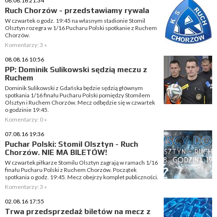
08.08.16 21:34
Ruch Chorzów - przedstawiamy rywala
W czwartek o godz. 19:45 na własnym stadionie Stomil
Olsztyn rozegra w 1/16 Pucharu Polski spotkanie z Ruchem
Chorzów.
Komentarzy: 3 »
08.08.16 10:56
PP: Dominik Sulikowski sędzią meczu z
Ruchem
Dominik Sulikowski z Gdańska będzie sędzią głównym
spotkania 1/16 finału Pucharu Polski pomiędzy Stomilem
Olsztyn i Ruchem Chorzów. Mecz odbędzie się w czwartek
o godzinie 19:45.
Komentarzy: 0 »
07.08.16 19:36
Puchar Polski: Stomil Olsztyn - Ruch
Chorzów. NIE MA BILETÓW!
W czwartek piłkarze Stomilu Olsztyn zagrają w ramach 1/16
finału Pucharu Polski z Ruchem Chorzów. Początek
spotkania o godz. 19:45. Mecz obejrzy komplet publiczności.
Komentarzy: 3 »
02.08.16 17:55
Trwa przedsprzedaż biletów na mecz z