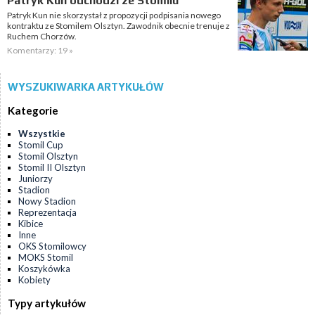
Patryk Kun odchodzi ze Stomilu
Patryk Kun nie skorzystał z propozycji podpisania nowego
kontraktu ze Stomilem Olsztyn. Zawodnik obecnie trenuje z
Ruchem Chorzów.
Komentarzy: 19 »
WYSZUKIWARKA ARTYKUŁÓW
Kategorie
Wszystkie
Stomil Cup
Stomil Olsztyn
Stomil II Olsztyn
Juniorzy
Stadion
Nowy Stadion
Reprezentacja
Kibice
Inne
OKS Stomilowcy
MOKS Stomil
Koszykówka
Kobiety
Typy artykułów