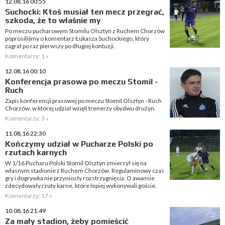
12.08.16 00:55
Suchocki: Ktoś musiał ten mecz przegrać,
szkoda, że to właśnie my
Po meczu pucharowym Stomilu Olsztyn z Ruchem Chorzów
poprosiliśmy o komentarz Łukasza Suchockiego, który
zagrał po raz pierwszy po długiej kontuzji.
Komentarzy: 1 »
12.08.16 00:10
Konferencja prasowa po meczu Stomil -
Ruch
Zapis konferencji prasowej po meczu Stomil Olsztyn - Ruch
Chorzów, w której udział wzięli trenerzy obydwu drużyn.
Komentarzy: 3 »
11.08.16 22:30
Kończymy udział w Pucharze Polski po
rzutach karnych
W 1/16 Pucharu Polski Stomil Olsztyn zmierzył się na
własnym stadionie z Ruchem Chorzów. Regulaminowy czas
gry i dogrywka nie przyniosły rozstrzygnięcia. O awansie
zdecydowały rzuty karne, które lepiej wykonywali goście.
Komentarzy: 17 »
10.08.16 21:49
Za mały stadion, żeby pomieścić