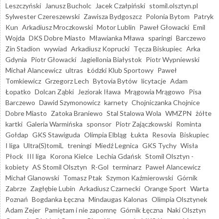
Leszczyński
Janusz Bucholc
Jacek Czałpiński
stomil.olsztyn.pl
Sylwester Czereszewski
Zawisza Bydgoszcz
Polonia Bytom
Patryk
Kun
Arkadiusz Mroczkowski
Motor Lublin
Paweł Głowacki
Emil
Wojda
DKS Dobre Miasto
Mławianka Mława
sparingi
Barczewo
Zin Stadion
wywiad
Arkadiusz Koprucki
Tęcza Biskupiec
Arka
Gdynia
Piotr Głowacki
Jagiellonia Białystok
Piotr Wypniewski
Michał Alancewicz
ultras
Łódzki Klub Sportowy
Paweł
Tomkiewicz
Grzegorz Lech
Bytovia Bytów
licytacje
Adam
Łopatko
Dolcan Ząbki
Jeziorak Iława
Mrągowia Mrągowo
Pisa
Barczewo
Dawid Szymonowicz
karnety
Chojniczanka Chojnice
Dobre Miasto
Zatoka Braniewo
Stal Stalowa Wola
WMZPN
żółte
kartki
Galeria Warmińska
sponsor
Piotr Zajączkowski
Rominta
Gołdap
GKS Stawiguda
Olimpia Elbląg
Łukta
Resovia
Biskupiec
I liga
Ultra(S)tomiL
treningi
Miedź Legnica
GKS Tychy
Wisła
Płock
III liga
Korona Kielce
Lechia Gdańsk
Stomil Olsztyn -
kobiety
AS Stomil Olsztyn
R-Gol
terminarz
Paweł Alancewicz
Michał Glanowski
Tomasz Ptak
Szymon Kaźmierowski
Górnik
Zabrze
Zagłębie Lubin
Arkadiusz Czarnecki
Orange Sport
Warta
Poznań
Bogdanka Łęczna
Mindaugas Kalonas
Olimpia Olsztynek
Adam Zejer
Pamiętam i nie zapomnę
Górnik Łęczna
Naki Olsztyn