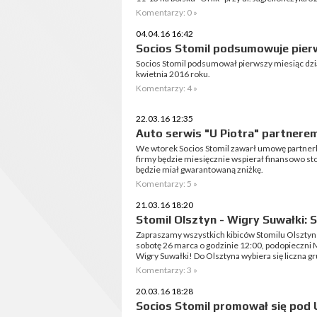
Komentarzy: 0 »
04.04.16 16:42
Socios Stomil podsumowuje pierw
Socios Stomil podsumował pierwszy miesiąc dzia
kwietnia 2016 roku.
Komentarzy: 4 »
22.03.16 12:35
Auto serwis "U Piotra" partnere
We wtorek Socios Stomil zawarł umowę partnerką 
firmy będzie miesięcznie wspierał finansowo st
będzie miał gwarantowaną zniżkę.
Komentarzy: 5 »
21.03.16 18:20
Stomil Olsztyn - Wigry Suwałki: 
Zapraszamy wszystkich kibiców Stomilu Olsztyn
sobotę 26 marca o godzinie 12:00, podopieczni
Wigry Suwałki! Do Olsztyna wybiera się liczna gru
Komentarzy: 3 »
20.03.16 18:28
Socios Stomil promował się pod 