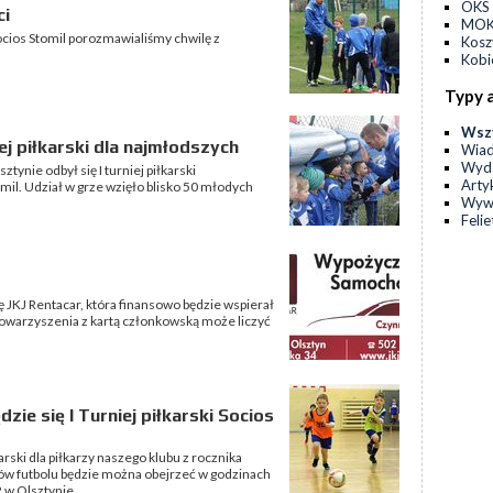
OKS 
ci
MOKS
cios Stomil porozmawialiśmy chwilę z
Kos
Kobi
Typy 
Wsz
j piłkarski dla najmłodszych
Wia
Wyda
ztynie odbył się I turniej piłkarski
Arty
il. Udział w grze wzięło blisko 50 młodych
Wyw
Feli
ę JKJ Rentacar, która finansowo będzie wspierał
owarzyszenia z kartą członkowską może liczyć
zie się I Turniej piłkarski Socios
arski dla piłkarzy naszego klubu z rocznika
ów futbolu będzie można obejrzeć w godzinach
2 w Olsztynie.