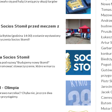
wało się pod halą Uranią przy okazji targów
Nowe M
Tomasz
Mazowi
Andrze
budowa
o Socios Stomil przed meczem z
Prusz
a Bytów (godzina 14:00) zostanie wystawiony
Łukasz 
zyszenia Socios Stomil!
Artur 
Garbar
konkur
a Socios Stomil
Biedrz
eza pod nazwą "Budujemy nowy Stomil"
Pogoń 
 promować stowarzyszenie, które w marcu
Gutów
przyg
Piotr S
Jarocin
 - Olimpia
Jacek 
prawo narzekać? Chyba nie, jeszcze dwa
y przystąpimy.
Czeres
Bytom
Motor 