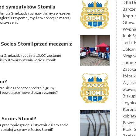
DKS Do
 od sympatyków Stomilu
Barcz
Olimpią Grudziądz rozmawialiśmy z prezesem
Kopruc
gierą. Przypomnijmy, że w sobotę (5 marca)
Głowa
warzyszenia.
Wypni
Klub S
Lech
o Socios Stomil przed meczem z
Dolcan
Mrągo
a Grudziądz (godzina 13:00) zostanie
oisko stowarzyszenia Socios Stomil!
karnet
Zatoka
żółte k
em?
Zającz
ć się na robocze spotkanie grupy
Stawig
jest powstające nowe stowarzyszenie?
Biskup
Legnic
Korona
kobiet
e Socios Stomil?
Paweł 
a przełomie grudnia i stycznia dałem sobie
Ptak
co dalej w sprawie Socios Stomil?
Zagłęb