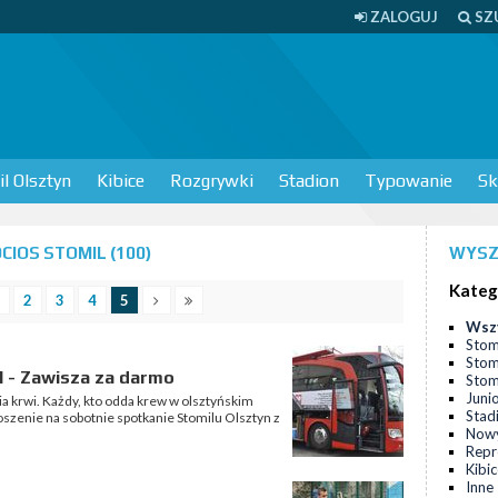
ZALOGUJ
SZ
l Olsztyn
Kibice
Rozgrywki
Stadion
Typowanie
Sk
IOS STOMIL (100)
WYSZ
Kateg
2
3
4
5
Wsz
Stom
Stom
l - Zawisza za darmo
Stomi
Juni
ia krwi. Każdy, kto odda krew w olsztyńskim
Stad
enie na sobotnie spotkanie Stomilu Olsztyn z
Nowy
Repr
Kibi
Inne