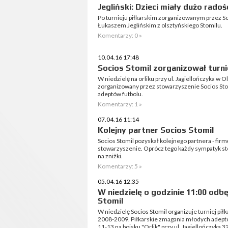
Jegliński: Dzieci miały dużo radoś
Po turnieju piłkarskim zorganizowanym przez So
Łukaszem Jeglińskim z olsztyńskiego Stomilu.
Komentarzy: 0 »
10.04.16 17:48
Socios Stomil zorganizował turnie
W niedzielę na orliku przy ul. Jagiellończyka w Ols
zorganizowany przez stowarzyszenie Socios Stom
adeptów futbolu.
Komentarzy: 1 »
07.04.16 11:14
Kolejny partner Socios Stomil
Socios Stomil pozyskał kolejnego partnera - firm
stowarzyszenie. Oprócz tego każdy sympatyk st
na zniżki.
Komentarzy: 5 »
05.04.16 12:35
W niedzielę o godzinie 11:00 odbęd
Stomil
W niedzielę Socios Stomil organizuje turniej piłk
2008-2009. Piłkarskie zmagania młodych adept
11-13 na boisku "Orlik" przy ul. Jagiellończyka 3