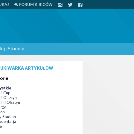
UKAJ
FORUM KIBICÓW
lep Stomilu
UKIWARKA ARTYKUŁÓW
orie
ystkie
il Cup
il Olsztyn
l II Olsztyn
orzy
ion
 Stadion
ezentacja
ce