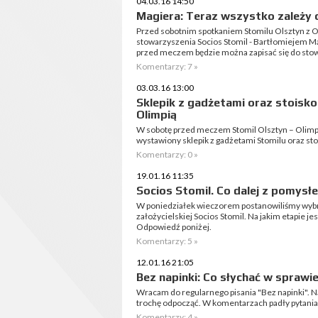
04.03.16 14:50
Magiera: Teraz wszystko zależy
Przed sobotnim spotkaniem Stomilu Olsztyn z 
stowarzyszenia Socios Stomil - Bartłomiejem Ma
przed meczem będzie można zapisać się do sto
Komentarzy: 7 »
03.03.16 13:00
Sklepik z gadżetami oraz stoisk
Olimpią
W sobotę przed meczem Stomil Olsztyn – Olimpi
wystawiony sklepik z gadżetami Stomilu oraz st
Komentarzy: 0 »
19.01.16 11:35
Socios Stomil. Co dalej z pomysł
W poniedziałek wieczorem postanowiliśmy wybra
założycielskiej Socios Stomil. Na jakim etapie 
Odpowiedź poniżej.
Komentarzy: 5 »
12.01.16 21:05
Bez napinki: Co słychać w sprawi
Wracam do regularnego pisania "Bez napinki". N
trochę odpocząć. W komentarzach padły pytania 
Komentarzy: 4 »