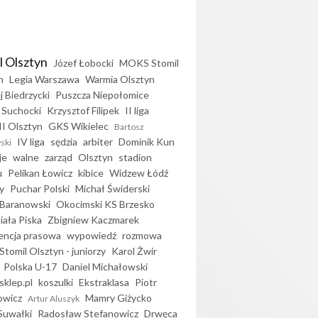
l Olsztyn
Józef Łobocki
MOKS Stomil
n
Legia Warszawa
Warmia Olsztyn
j Biedrzycki
Puszcza Niepołomice
 Suchocki
Krzysztof Filipek
II liga
II Olsztyn
GKS Wikielec
Bartosz
IV liga
sędzia
arbiter
Dominik Kun
ski
je
walne
zarząd
Olsztyn
stadion
u
Pelikan Łowicz
kibice
Widzew Łódź
y
Puchar Polski
Michał Świderski
Baranowski
Okocimski KS Brzesko
iała Piska
Zbigniew Kaczmarek
encja prasowa
wypowiedź
rozmowa
Stomil Olsztyn - juniorzy
Karol Żwir
Polska U-17
Daniel Michałowski
sklep.pl
koszulki
Ekstraklasa
Piotr
owicz
Mamry Giżycko
Artur Aluszyk
Suwałki
Radosław Stefanowicz
Drwęca