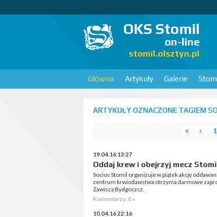
OKS Stomil
on-line
stomil.olsztyn.pl
Główna
Artykuły
Galerie
Stomi
ARTYKUŁY OZNACZONE TAGIEM SOC
1
19.04.16 13:27
Oddaj krew i obejrzyj mecz Stomi
Socios Stomil organizuje w piątek akcję oddawan
centrum krwiodawstwa otrzyma darmowe zaprosz
Zawiszą Bydgoszcz.
Komentarzy: 0 »
10.04.16 22:16