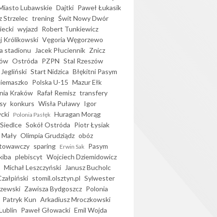
iasto Lubawskie
Dajtki
Paweł Łukasik
 Strzelec
trening
Świt Nowy Dwór
ecki
wyjazd
Robert Tunkiewicz
j Królikowski
Vęgoria Węgorzewo
 stadionu
Jacek Płuciennik
Znicz
ków
Ostróda
PZPN
Stal Rzeszów
Jegliński
Start Nidzica
Błękitni Pasym
Siemaszko
Polska U-15
Mazur Ełk
nia Kraków
Rafał Remisz
transfery
sy
konkurs
Wisła Puławy
Igor
ycki
Huragan Morąg
Polonia Pasłęk
Siedlce
Sokół Ostróda
Piotr Łysiak
 Mały
Olimpia Grudziądz
obóz
otowawczy
sparing
Pasym
Erwin Sak
kiba
plebiscyt
Wojciech Dziemidowicz
Michał Leszczyński
Janusz Bucholc
Czałpiński
stomil.olsztyn.pl
Sylwester
zewski
Zawisza Bydgoszcz
Polonia
Patryk Kun
Arkadiusz Mroczkowski
Lublin
Paweł Głowacki
Emil Wojda