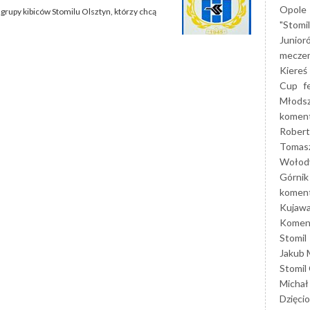
Opole
grupy kibiców Stomilu Olsztyn, którzy chcą
"Stomi
Junior
mecze
Kiereś
Cup
f
Młods
koment
Robert
Tomas
Wołod
Górnik
koment
Kujaw
Koment
Stomil
Jakub 
Stomil
Michał
Dzięcio