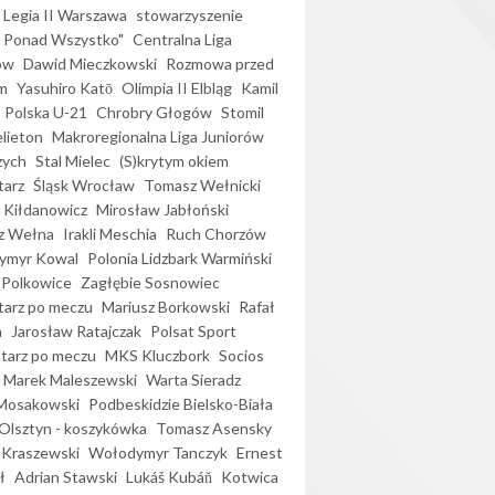
Legia II Warszawa
stowarzyszenie
l Ponad Wszystko"
Centralna Liga
ów
Dawid Mieczkowski
Rozmowa przed
m
Yasuhiro Katō
Olimpia II Elbląg
Kamil
Polska U-21
Chrobry Głogów
Stomil
elieton
Makroregionalna Liga Juniorów
zych
Stal Mielec
(S)krytym okiem
arz
Śląsk Wrocław
Tomasz Wełnicki
 Kiłdanowicz
Mirosław Jabłoński
z Wełna
Irakli Meschia
Ruch Chorzów
ymyr Kowal
Polonia Lidzbark Warmiński
 Polkowice
Zagłębie Sosnowiec
arz po meczu
Mariusz Borkowski
Rafał
a
Jarosław Ratajczak
Polsat Sport
arz po meczu
MKS Kluczbork
Socios
Marek Maleszewski
Warta Sieradz
Mosakowski
Podbeskidzie Bielsko-Biała
 Olsztyn - koszykówka
Tomasz Asensky
 Kraszewski
Wołodymyr Tanczyk
Ernest
ł
Adrian Stawski
Lukáš Kubáň
Kotwica