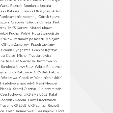
Warta Poznań
Bogdanka Łęczna
gas Kalonas
Olimpia Olsztynek
Adam
Pamiętam i nie zapomnę
Górnik Łęczna
lsztyn
Cracovia
Błękitni Orneta
Piotr
arek
MKS Korsze
Motor Lubawa
dzki Puchar Polski
Flota Świnoujście
 Kraków
rozmowa po meczu
Kolejarz
Olimpia Zambrów
Przedstawiamy
Polonia Bydgoszcz
Granica Kętrzyn
dia Elbląg
Michał Trzeciakiewicz
ica Bruk-Bet Nieciecza
Rozmowa po
Sandecja Nowy Sącz
Wiktor Biedrzycki
zyce
GKS Katowice
GKS Bełchatów
a Warszawa
Chodź w "biało-niebieskich"
h i zdobywaj nagrody!
Kamil Hempel
Piceluk
Stomil Olsztyn - juniorzy młodsi
 Częstochowa
UKS SMS Łódź
Rafał
Radomiak Radom
Paweł Kaczmarek
Travel
ŁKS Łódź
ŁKS Łomża
Rozwój
ice
Piotr Darmochwał
Bez napinki
Odra