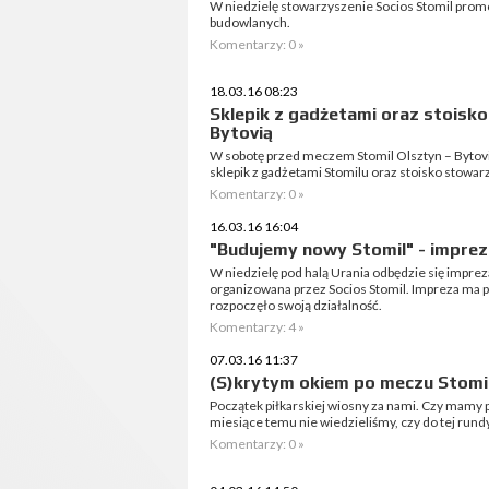
W niedzielę stowarzyszenie Socios Stomil promo
budowlanych.
Komentarzy: 0 »
18.03.16 08:23
Sklepik z gadżetami oraz stoisk
Bytovią
W sobotę przed meczem Stomil Olsztyn – Bytovi
sklepik z gadżetami Stomilu oraz stoisko stowar
Komentarzy: 0 »
16.03.16 16:04
"Budujemy nowy Stomil" - imprez
W niedzielę pod halą Urania odbędzie się impr
organizowana przez Socios Stomil. Impreza ma
rozpoczęło swoją działalność.
Komentarzy: 4 »
07.03.16 11:37
(S)krytym okiem po meczu Stomil
Początek piłkarskiej wiosny za nami. Czy mamy 
miesiące temu nie wiedzieliśmy, czy do tej rund
Komentarzy: 0 »