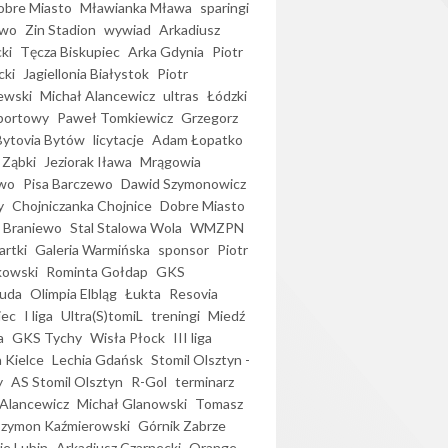
bre Miasto
Mławianka Mława
sparingi
ewo
Zin Stadion
wywiad
Arkadiusz
ki
Tęcza Biskupiec
Arka Gdynia
Piotr
cki
Jagiellonia Białystok
Piotr
ewski
Michał Alancewicz
ultras
Łódzki
portowy
Paweł Tomkiewicz
Grzegorz
Bytovia Bytów
licytacje
Adam Łopatko
 Ząbki
Jeziorak Iława
Mrągowia
wo
Pisa Barczewo
Dawid Szymonowicz
y
Chojniczanka Chojnice
Dobre Miasto
 Braniewo
Stal Stalowa Wola
WMZPN
artki
Galeria Warmińska
sponsor
Piotr
kowski
Rominta Gołdap
GKS
uda
Olimpia Elbląg
Łukta
Resovia
iec
I liga
Ultra(S)tomiL
treningi
Miedź
a
GKS Tychy
Wisła Płock
III liga
 Kielce
Lechia Gdańsk
Stomil Olsztyn -
y
AS Stomil Olsztyn
R-Gol
terminarz
Alancewicz
Michał Glanowski
Tomasz
Szymon Kaźmierowski
Górnik Zabrze
ie Lubin
Arkadiusz Czarnecki
Orange