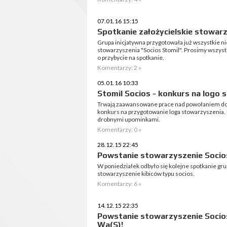
07.01.16 15:15
Spotkanie założycielskie stowarz
Grupa inicjatywna przygotowała już wszystkie 
stowarzyszenia "Socios Stomil". Prosimy wszys
o przybycie na spotkanie.
Komentarzy: 2 »
05.01.16 10:33
Stomil Socios - konkurs na logo
Trwają zaawansowane prace nad powołaniem do ż
konkurs na przygotowanie loga stowarzyszenia.
drobnymi upominkami.
Komentarzy: 0 »
28.12.15 22:45
Powstanie stowarzyszenie Soci
W poniedziałek odbyło się kolejne spotkanie gru
stowarzyszenie kibiców typu socios.
Komentarzy: 6 »
14.12.15 22:35
Powstanie stowarzyszenie Socio
Wa(S)!