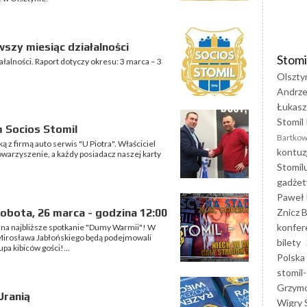
szy miesiąc działalności
Stomi
łalności. Raport dotyczy okresu: 3 marca – 3
Olszty
Andrze
Łukasz
Stomil 
m Socios Stomil
Bartkow
z firmą auto serwis "U Piotra". Właściciel
kontuz
owarzyszenie, a każdy posiadacz naszej karty
Stomil
gadżet
Paweł 
Znicz B
Sobota, 26 marca - godzina 12:00
konfer
 na najbliższe spotkanie "Dumy Warmii"! W
 Mirosława Jabłońskiego będą podejmowali
bilety
pa kibiców gości!...
Polska
stomil-
Grzym
Uranią
Wigry 