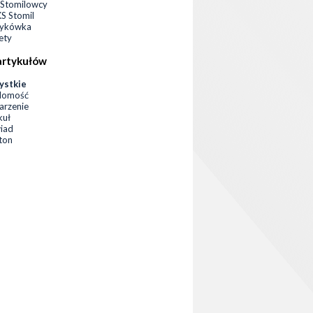
Stomilowcy
 Stomil
zykówka
ety
artykułów
ystkie
domość
rzenie
kuł
iad
eton