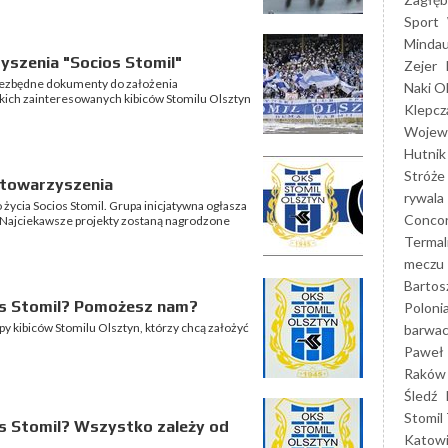
Sport
Mindau
yszenia "Socios Stomil"
Zejer
niezbędne dokumenty do założenia
Naki O
tkich zainteresowanych kibiców Stomilu Olsztyn
Klepcz
Wojewó
Hutnik
Stróże
 stowarzyszenia
rywala
ycia Socios Stomil. Grupa inicjatywna ogłasza
Concor
 Najciekawsze projekty zostaną nagrodzone
Termal
meczu
Bartos
os Stomil? Pomożesz nam?
Poloni
py kibiców Stomilu Olsztyn, którzy chcą założyć
barwac
Paweł 
Raków
Śledź
Stomil 
s Stomil? Wszystko zależy od
Katow