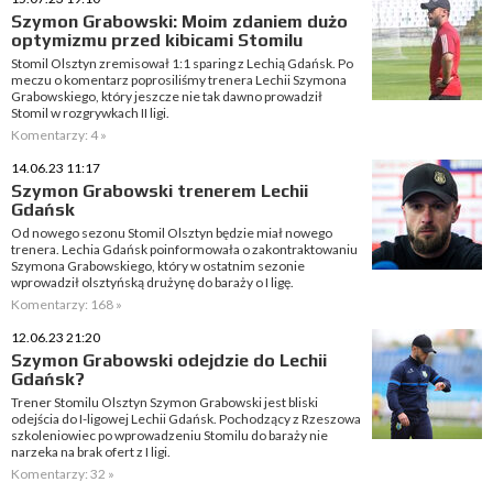
Szymon Grabowski: Moim zdaniem dużo
optymizmu przed kibicami Stomilu
Stomil Olsztyn zremisował 1:1 sparing z Lechią Gdańsk. Po
meczu o komentarz poprosiliśmy trenera Lechii Szymona
Grabowskiego, który jeszcze nie tak dawno prowadził
Stomil w rozgrywkach II ligi.
Komentarzy: 4 »
14.06.23 11:17
Szymon Grabowski trenerem Lechii
Gdańsk
Od nowego sezonu Stomil Olsztyn będzie miał nowego
trenera. Lechia Gdańsk poinformowała o zakontraktowaniu
Szymona Grabowskiego, który w ostatnim sezonie
wprowadził olsztyńską drużynę do baraży o I ligę.
Komentarzy: 168 »
12.06.23 21:20
Szymon Grabowski odejdzie do Lechii
Gdańsk?
Trener Stomilu Olsztyn Szymon Grabowski jest bliski
odejścia do I-ligowej Lechii Gdańsk. Pochodzący z Rzeszowa
szkoleniowiec po wprowadzeniu Stomilu do baraży nie
narzeka na brak ofert z I ligi.
Komentarzy: 32 »