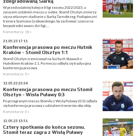
zdegradowaną Siarką
W przedostatniej kolejce II ligi sezonu 2022/2023, a
zarazem ostatnim meczu u siebie, Stomil Olsztyn zmierzy
się na własnym stadionie z Siarką Tarnobrzeg. Podopieczni
trenera Szymona Grabowskiego, by zachować szanse na
bezpośredni awans do I ligi,...
Komentarzy: 18 »
21.05.23 17:11
Konferencja prasowa po meczu Hutnik
Kraków - Stomil Olsztyn 1:1
Stomil Olsztyn zremisował na Suchych Stawach z
Hutnikiem Kraków 1:1. Po meczu odbyła się tradycyjna
konferencja prasowa.
Komentarzy: 0 »
13.05.23 23:34
Konferencja prasowa po meczu Stomil
Olsztyn - Wisła Puławy 0:3
Po przegranym meczu Stomilu z Wisłą Puławy (0:3) odbyła
się konferencja prasowa z udziałem trenerów obu ekip.
Komentarzy: 0 »
12.05.23 13:51
Cztery spotkania do końca sezonu.
Stomil teraz zagra z Wisłą Puławy