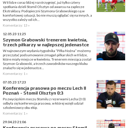
W II lidze coraz bliżej rozstrzygnięć, już tylko cztery
spotkania dzieli Stomil Olsztyn od awansu na zaplecze
Ekstraklasy. Podopieczni Szymona Grabowskiego są w
komfortowej sytuacji, bo nie muszą oglądać się na innych, a
wszystko zależy od ich...
Komentarzy: 13 »
12.05.23 11:25
Szymon Grabowski trenerem kwietnia,
trzech piłkarzy w najlepszej jedenastce
W najnowszym wydaniu tygodnika “Piłka Nożna” możemy
przeczytać podsumowanie zmagań piłkarskich w II lidze,
które miały miejsce w kwietniu. Trenerem miesiąca został
Szymon Grabowski, a trzech zawodników naszego klubu
znalazło się w jedenastce...
Komentarzy: 1 »
07.05.23 17:23
Konferencja prasowa po meczu Lech II
Poznań - Stomil Olsztyn 0:3
Po zwycięskim meczu Stomilu z rezerwami Lecha (3:0)
odbyła się konferencja prasowa, w której wzięli udział
szkoleniowcy obu ekip.
Komentarzy: 1 »
29.04.23 21:06
Konferencja prasowa po meczu Stomil