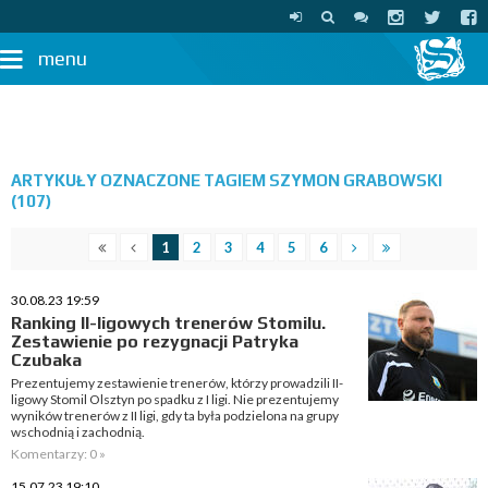
menu
ARTYKUŁY OZNACZONE TAGIEM SZYMON GRABOWSKI
(107)
1
2
3
4
5
6
30.08.23 19:59
Ranking II-ligowych trenerów Stomilu.
Zestawienie po rezygnacji Patryka
Czubaka
Prezentujemy zestawienie trenerów, którzy prowadzili II-
ligowy Stomil Olsztyn po spadku z I ligi. Nie prezentujemy
wyników trenerów z II ligi, gdy ta była podzielona na grupy
wschodnią i zachodnią.
Komentarzy: 0 »
15.07.23 19:10