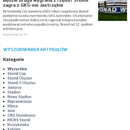
Będzie druga wygrana z rzędu? Stomil
zagra z GKS-em Jastrzębie
W niedzielę (16. kwietnia 2023 roku) rozpędzony Stomil
podejmie na własnym boisku GKS Jastrzębie. Olsztynianie
chcą podtrzymać dobrą serię i zgarnąć kolejny komplet
punktów przed własną publicznością. Stomil od 12. spotkań
w II lidze jest...
Komentarzy: 5 »
WYSZUKIWARKA ARTYKUŁÓW
Kategorie
Wszystkie
Stomil Cup
Stomil Olsztyn
Stomil II Olsztyn
Juniorzy
Stadion
Nowy Stadion
Reprezentacja
Kibice
Inne
OKS Stomilowcy
MOKS Stomil
Koszykówka
Kobiety