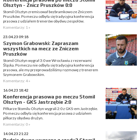
Olsztyn - Znicz Pruszków 0:0
Stomil Olsztyn zremisował bezbramkowo ze Zniczem
Pruszków. Po meczu odbyła się tradycyjna konferencja
prasowa z udziałem trenerów obydwu zespołów.
Komentarzy: 1 »
23.04.23 09:18
Szymon Grabowski: Zapraszam
wszystkich na mecz ze Zniczem
Pruszków
Stomil Olsztyn wygrał 3:0 we Wrocławiu z rezerwami
Śląska. Po meczu nie odbyła się tradycyjna konferencja
prasowa, ale my przeprowadziliśmy rozmowę z trenerem
Szymonem Grabowskim.
Komentarzy: 4 »
16.04.23 18:42
Konferencja prasowa po meczu Stomil
Olsztyn - GKS Jastrzębie 2:0
Piłkarze Stomilu Olsztyn wygrali 2:0 z GKS-em Jastrzębie.
Po meczu odbyła się konferencja prasowa z udziałem
piłkarzy obydwu drużyn.
Komentarzy: 0 »
14.04.23 21:22