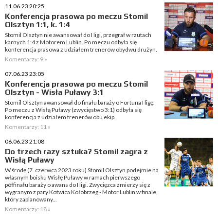
11.06.23 20:25
Konferencja prasowa po meczu Stomil
Olsztyn 1:1, k. 1:4
Stomil Olsztyn nie awansował do I ligi, przegrał w rzutach
karnych 1:4 z Motorem Lublin. Po meczu odbyła się
konferencja prasowa z udziałem trenerów obydwu drużyn.
Komentarzy: 9 »
07.06.23 23:05
Konferencja prasowa po meczu Stomil
Olsztyn - Wisła Puławy 3:1
Stomil Olsztyn awansował do finału baraży o Fortuna I ligę.
Po meczu z Wisłą Puławy (zwycięstwo 3:1) odbyła się
konferencja z udziałem trenerów obu ekip.
Komentarzy: 11 »
06.06.23 21:08
Do trzech razy sztuka? Stomil zagra z
Wisłą Puławy
W środę (7. czerwca 2023 roku) Stomil Olsztyn podejmie na
własnym boisku Wisłę Puławy w ramach pierwszego
półfinału baraży o awans do I ligi. Zwycięzca zmierzy się z
wygranym z pary Kotwica Kołobrzeg - Motor Lublin w finale,
który zaplanowany...
Komentarzy: 18 »