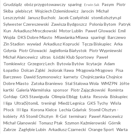
Grudziądz
obóz przygotowawczy
sparing
Pasym
Piotr
Erwin Sak
Skiba
plebiscyt
Wojciech Dziemidowicz
Jarocin
Michał
Leszczyński
Janusz Bucholc
Jacek Czałpiński
stomil.olsztyn.pl
Sylwester Czereszewski
Zawisza Bydgoszcz
Polonia Bytom
Patryk
Kun
Arkadiusz Mroczkowski
Motor Lublin
Paweł Głowacki
Emil
Wojda
DKS Dobre Miasto
Mławianka Mława
sparingi
Barczewo
Zin Stadion
wywiad
Arkadiusz Koprucki
Tęcza Biskupiec
Arka
Gdynia
Piotr Głowacki
Jagiellonia Białystok
Piotr Wypniewski
Michał Alancewicz
ultras
Łódzki Klub Sportowy
Paweł
Tomkiewicz
Grzegorz Lech
Bytovia Bytów
licytacje
Adam
Łopatko
Dolcan Ząbki
Jeziorak Iława
Mrągowia Mrągowo
Pisa
Barczewo
Dawid Szymonowicz
karnety
Chojniczanka Chojnice
Dobre Miasto
Zatoka Braniewo
Stal Stalowa Wola
WMZPN
żółte
kartki
Galeria Warmińska
sponsor
Piotr Zajączkowski
Rominta
Gołdap
GKS Stawiguda
Olimpia Elbląg
Łukta
Resovia
Biskupiec
I liga
Ultra(S)tomiL
treningi
Miedź Legnica
GKS Tychy
Wisła
Płock
III liga
Korona Kielce
Lechia Gdańsk
Stomil Olsztyn -
kobiety
AS Stomil Olsztyn
R-Gol
terminarz
Paweł Alancewicz
Michał Glanowski
Tomasz Ptak
Szymon Kaźmierowski
Górnik
Zabrze
Zagłębie Lubin
Arkadiusz Czarnecki
Orange Sport
Warta