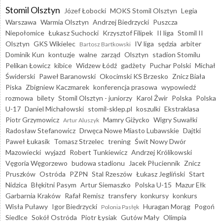
Stomil Olsztyn
Józef Łobocki
MOKS Stomil Olsztyn
Legia
Warszawa
Warmia Olsztyn
Andrzej Biedrzycki
Puszcza
Niepołomice
Łukasz Suchocki
Krzysztof Filipek
II liga
Stomil II
Olsztyn
GKS Wikielec
IV liga
sędzia
arbiter
Bartosz Bartkowski
Dominik Kun
kontuzje
walne
zarząd
Olsztyn
stadion Stomilu
Pelikan Łowicz
kibice
Widzew Łódź
gadżety
Puchar Polski
Michał
Świderski
Paweł Baranowski
Okocimski KS Brzesko
Znicz Biała
Piska
Zbigniew Kaczmarek
konferencja prasowa
wypowiedź
rozmowa
bilety
Stomil Olsztyn - juniorzy
Karol Żwir
Polska
Polska
U-17
Daniel Michałowski
stomil-sklep.pl
koszulki
Ekstraklasa
Piotr Grzymowicz
Mamry Giżycko
Wigry Suwałki
Artur Aluszyk
Radosław Stefanowicz
Drwęca Nowe Miasto Lubawskie
Dajtki
Paweł Łukasik
Tomasz Strzelec
trening
Świt Nowy Dwór
Mazowiecki
wyjazd
Robert Tunkiewicz
Andrzej Królikowski
Vęgoria Węgorzewo
budowa stadionu
Jacek Płuciennik
Znicz
Pruszków
Ostróda
PZPN
Stal Rzeszów
Łukasz Jegliński
Start
Nidzica
Błękitni Pasym
Artur Siemaszko
Polska U-15
Mazur Ełk
Garbarnia Kraków
Rafał Remisz
transfery
konkursy
konkurs
Wisła Puławy
Igor Biedrzycki
Huragan Morąg
Pogoń
Polonia Pasłęk
Siedlce
Sokół Ostróda
Piotr Łysiak
Gutów Mały
Olimpia