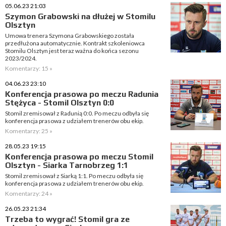
05.06.23 21:03
Szymon Grabowski na dłużej w Stomilu
Olsztyn
Umowa trenera Szymona Grabowskiego została
przedłużona automatycznie. Kontrakt szkoleniowca
Stomilu Olsztyn jest teraz ważna do końca sezonu
2023/2024.
Komentarzy: 15 »
04.06.23 23:10
Konferencja prasowa po meczu Radunia
Stężyca - Stomil Olsztyn 0:0
Stomil zremisował z Radunią 0:0. Po meczu odbyła się
konferencja prasowa z udziałem trenerów obu ekip.
Komentarzy: 25 »
28.05.23 19:15
Konferencja prasowa po meczu Stomil
Olsztyn - Siarka Tarnobrzeg 1:1
Stomil zremisował z Siarką 1:1. Po meczu odbyła się
konferencja prasowa z udziałem trenerów obu ekip.
Komentarzy: 24 »
26.05.23 21:34
Trzeba to wygrać! Stomil gra ze