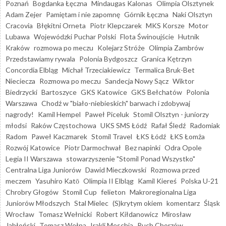
Poznań
Bogdanka Łęczna
Mindaugas Kalonas
Olimpia Olsztynek
Adam Zejer
Pamiętam i nie zapomnę
Górnik Łęczna
Naki Olsztyn
Cracovia
Błękitni Orneta
Piotr Klepczarek
MKS Korsze
Motor
Lubawa
Wojewódzki Puchar Polski
Flota Świnoujście
Hutnik
Kraków
rozmowa po meczu
Kolejarz Stróże
Olimpia Zambrów
Przedstawiamy rywala
Polonia Bydgoszcz
Granica Kętrzyn
Concordia Elbląg
Michał Trzeciakiewicz
Termalica Bruk-Bet
Nieciecza
Rozmowa po meczu
Sandecja Nowy Sącz
Wiktor
Biedrzycki
Bartoszyce
GKS Katowice
GKS Bełchatów
Polonia
Warszawa
Chodź w "biało-niebieskich" barwach i zdobywaj
nagrody!
Kamil Hempel
Paweł Piceluk
Stomil Olsztyn - juniorzy
młodsi
Raków Częstochowa
UKS SMS Łódź
Rafał Śledź
Radomiak
Radom
Paweł Kaczmarek
Stomil Travel
ŁKS Łódź
ŁKS Łomża
Rozwój Katowice
Piotr Darmochwał
Bez napinki
Odra Opole
Legia II Warszawa
stowarzyszenie "Stomil Ponad Wszystko"
Centralna Liga Juniorów
Dawid Mieczkowski
Rozmowa przed
meczem
Yasuhiro Katō
Olimpia II Elbląg
Kamil Kiereś
Polska U-21
Chrobry Głogów
Stomil Cup
felieton
Makroregionalna Liga
Juniorów Młodszych
Stal Mielec
(S)krytym okiem
komentarz
Śląsk
Wrocław
Tomasz Wełnicki
Robert Kiłdanowicz
Mirosław
Jabłoński
Tomasz Wełna
Irakli Meschia
Ruch Chorzów