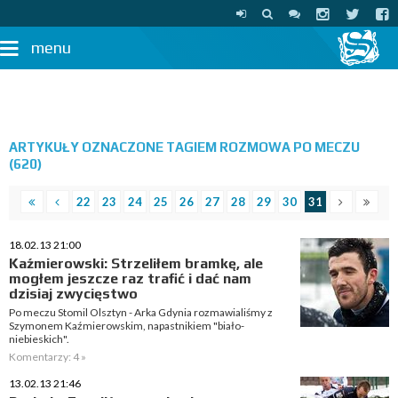
menu
ARTYKUŁY OZNACZONE TAGIEM ROZMOWA PO MECZU
(620)
22
23
24
25
26
27
28
29
30
31
18.02.13 21:00
Kaźmierowski: Strzeliłem bramkę, ale
mogłem jeszcze raz trafić i dać nam
dzisiaj zwycięstwo
Po meczu Stomil Olsztyn - Arka Gdynia rozmawialiśmy z
Szymonem Kaźmierowskim, napastnikiem "biało-
niebieskich".
Komentarzy: 4 »
13.02.13 21:46