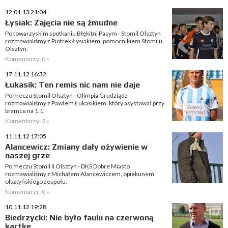
12.01.13 21:04
Łysiak: Zajęcia nie są żmudne
Po towarzyskim spotkaniu Błękitni Pasym - Stomil Olsztyn
rozmawialiśmy z Piotrek Łysiakiem, pomocnikiem Stomilu
Olsztyn.
Komentarzy: 0 »
17.11.12 16:32
Łukasik: Ten remis nic nam nie daje
Po meczu Stomil Olsztyn - Olimpia Grudziądz
rozmawialiśmy z Pawłem Łukasikiem, który asystował przy
bramce na 1:1.
Komentarzy: 3 »
11.11.12 17:05
Alancewicz: Zmiany dały ożywienie w
naszej grze
Po meczu Stomil II Olsztyn - DKS Dobre Miasto
rozmawialiśmy z Michałem Alancewiczem, opiekunem
olsztyńskiego zespołu.
Komentarzy: 0 »
10.11.12 19:28
Biedrzycki: Nie było faulu na czerwoną
kartkę