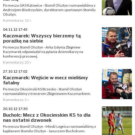
Po meczu GKS Katowice - Stomil Olsztyn rozmawialiśmy z
Andrzejem Biedrzyckim, dyrektorem sportowym Stomilu
Olsztyn.
Komentarzy: 12 »
04.11.12 17:45
Kaczmarek: Wszyscy bierzemy tą
porażkę na siebie
Po meczu Stomil Olsztyn - Arka Gdynia Zbigniew
Kaczmarek odpowiadał na pytania dziennikarzy na
konferencji prasowej.
Komentarzy: 25 »
27.10.12 17:02
Kaczmarek: Wejście w mecz mieliśmy
fatalny
Po meczu Okocimski KS Brzesko - Stomil Olsztyn
rozmawialiśmy z trenerem Zbigniewem Kaczmarkiem.
Komentarzy: 2 »
20.10.12 17:30
Bucholc: Mecz z Okocimskim KS to dla
nas ostatni dzwonek
Po meczu Stomil Olsztyn - Miedź Legnica rozmawialiśmy z
kapitanem Stomilu Olsztyn - Januszem Bucholcem.