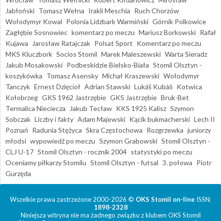
Jabłoński
Tomasz Wełna
Irakli Meschia
Ruch Chorzów
Wołodymyr Kowal
Polonia Lidzbark Warmiński
Górnik Polkowice
Zagłębie Sosnowiec
komentarz po meczu
Mariusz Borkowski
Rafał
Kujawa
Jarosław Ratajczak
Polsat Sport
Komentarz po meczu
MKS Kluczbork
Socios Stomil
Marek Maleszewski
Warta Sieradz
Jakub Mosakowski
Podbeskidzie Bielsko-Biała
Stomil Olsztyn -
koszykówka
Tomasz Asensky
Michał Kraszewski
Wołodymyr
Tanczyk
Ernest Dzięcioł
Adrian Stawski
Lukáš Kubáň
Kotwica
Kołobrzeg
GKS 1962 Jastrzębie
GKS Jastrzębie
Bruk-Bet
Termalica Nieciecza
Jakub Tecław
KKS 1925 Kalisz
Szymon
Sobczak
Liczby i fakty
Adam Majewski
Kącik bukmacherski
Lech II
Poznań
Radunia Stężyca
Skra Częstochowa
Rozgrzewka
juniorzy
młodsi
wypowiedź po meczu
Szymon Grabowski
Stomil Olsztyn -
CLJ U-17
Stomil Olsztyn - rocznik 2004
statystyki po meczu
Oceniamy piłkarzy Stomilu
Stomil Olsztyn - futsal
3. połowa
Piotr
Gurzęda
Wszelkie prawa zastrzeżone 2000-2026 ©
OKS Stomil on-line
ISSN:
1898-2328
Niniejsza witryna nie ma żadnego związku z klubem OKS Stomil