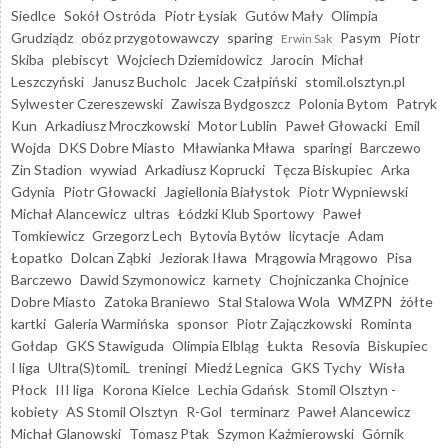
Siedlce
Sokół Ostróda
Piotr Łysiak
Gutów Mały
Olimpia
Grudziądz
obóz przygotowawczy
sparing
Pasym
Piotr
Erwin Sak
Skiba
plebiscyt
Wojciech Dziemidowicz
Jarocin
Michał
Leszczyński
Janusz Bucholc
Jacek Czałpiński
stomil.olsztyn.pl
Sylwester Czereszewski
Zawisza Bydgoszcz
Polonia Bytom
Patryk
Kun
Arkadiusz Mroczkowski
Motor Lublin
Paweł Głowacki
Emil
Wojda
DKS Dobre Miasto
Mławianka Mława
sparingi
Barczewo
Zin Stadion
wywiad
Arkadiusz Koprucki
Tęcza Biskupiec
Arka
Gdynia
Piotr Głowacki
Jagiellonia Białystok
Piotr Wypniewski
Michał Alancewicz
ultras
Łódzki Klub Sportowy
Paweł
Tomkiewicz
Grzegorz Lech
Bytovia Bytów
licytacje
Adam
Łopatko
Dolcan Ząbki
Jeziorak Iława
Mrągowia Mrągowo
Pisa
Barczewo
Dawid Szymonowicz
karnety
Chojniczanka Chojnice
Dobre Miasto
Zatoka Braniewo
Stal Stalowa Wola
WMZPN
żółte
kartki
Galeria Warmińska
sponsor
Piotr Zajączkowski
Rominta
Gołdap
GKS Stawiguda
Olimpia Elbląg
Łukta
Resovia
Biskupiec
I liga
Ultra(S)tomiL
treningi
Miedź Legnica
GKS Tychy
Wisła
Płock
III liga
Korona Kielce
Lechia Gdańsk
Stomil Olsztyn -
kobiety
AS Stomil Olsztyn
R-Gol
terminarz
Paweł Alancewicz
Michał Glanowski
Tomasz Ptak
Szymon Kaźmierowski
Górnik