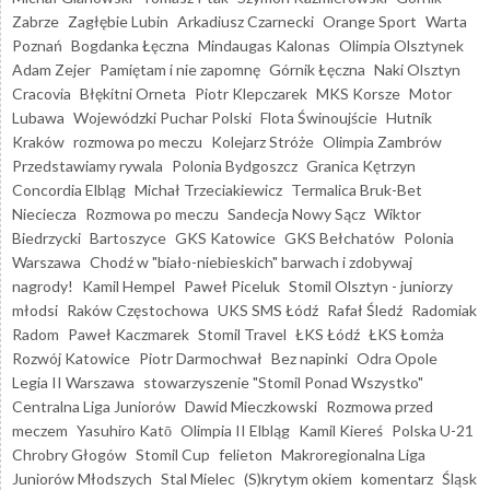
Zabrze
Zagłębie Lubin
Arkadiusz Czarnecki
Orange Sport
Warta
Poznań
Bogdanka Łęczna
Mindaugas Kalonas
Olimpia Olsztynek
Adam Zejer
Pamiętam i nie zapomnę
Górnik Łęczna
Naki Olsztyn
Cracovia
Błękitni Orneta
Piotr Klepczarek
MKS Korsze
Motor
Lubawa
Wojewódzki Puchar Polski
Flota Świnoujście
Hutnik
Kraków
rozmowa po meczu
Kolejarz Stróże
Olimpia Zambrów
Przedstawiamy rywala
Polonia Bydgoszcz
Granica Kętrzyn
Concordia Elbląg
Michał Trzeciakiewicz
Termalica Bruk-Bet
Nieciecza
Rozmowa po meczu
Sandecja Nowy Sącz
Wiktor
Biedrzycki
Bartoszyce
GKS Katowice
GKS Bełchatów
Polonia
Warszawa
Chodź w "biało-niebieskich" barwach i zdobywaj
nagrody!
Kamil Hempel
Paweł Piceluk
Stomil Olsztyn - juniorzy
młodsi
Raków Częstochowa
UKS SMS Łódź
Rafał Śledź
Radomiak
Radom
Paweł Kaczmarek
Stomil Travel
ŁKS Łódź
ŁKS Łomża
Rozwój Katowice
Piotr Darmochwał
Bez napinki
Odra Opole
Legia II Warszawa
stowarzyszenie "Stomil Ponad Wszystko"
Centralna Liga Juniorów
Dawid Mieczkowski
Rozmowa przed
meczem
Yasuhiro Katō
Olimpia II Elbląg
Kamil Kiereś
Polska U-21
Chrobry Głogów
Stomil Cup
felieton
Makroregionalna Liga
Juniorów Młodszych
Stal Mielec
(S)krytym okiem
komentarz
Śląsk