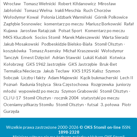
Wrocław
Tomasz Wełnicki
Robert Kiłdanowicz
Mirosław
Jabłoński
Tomasz Wełna
Irakli Meschia
Ruch Chorzów
Wołodymyr Kowal
Polonia Lidzbark Warmiński
Górnik Polkowice
Zagłębie Sosnowiec
komentarz po meczu
Mariusz Borkowski
Rafał
Kujawa
Jarosław Ratajczak
Polsat Sport
Komentarz po meczu
MKS Kluczbork
Socios Stomil
Marek Maleszewski
Warta Sieradz
Jakub Mosakowski
Podbeskidzie Bielsko-Biała
Stomil Olsztyn -
koszykówka
Tomasz Asensky
Michał Kraszewski
Wołodymyr
Tanczyk
Ernest Dzięcioł
Adrian Stawski
Lukáš Kubáň
Kotwica
Kołobrzeg
GKS 1962 Jastrzębie
GKS Jastrzębie
Bruk-Bet
Termalica Nieciecza
Jakub Tecław
KKS 1925 Kalisz
Szymon
Sobczak
Liczby i fakty
Adam Majewski
Kącik bukmacherski
Lech II
Poznań
Radunia Stężyca
Skra Częstochowa
Rozgrzewka
juniorzy
młodsi
wypowiedź po meczu
Szymon Grabowski
Stomil Olsztyn -
CLJ U-17
Stomil Olsztyn - rocznik 2004
statystyki po meczu
Oceniamy piłkarzy Stomilu
Stomil Olsztyn - futsal
3. połowa
Piotr
Gurzęda
Wszelkie prawa zastrzeżone 2000-2026 ©
OKS Stomil on-line
ISSN:
1898-2328
Niniejsza witryna nie ma żadnego związku z klubem OKS Stomil