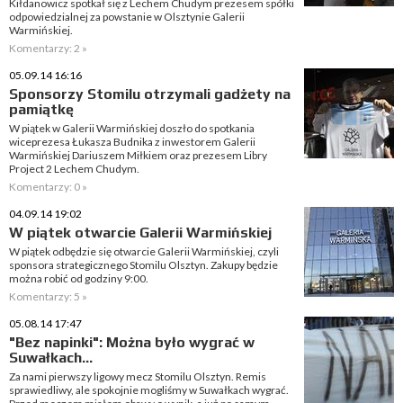
Kiłdanowicz spotkał się z Lechem Chudym prezesem spółki
odpowiedzialnej za powstanie w Olsztynie Galerii
Warmińskiej.
Komentarzy: 2 »
05.09.14 16:16
Sponsorzy Stomilu otrzymali gadżety na
pamiątkę
W piątek w Galerii Warmińskiej doszło do spotkania
wiceprezesa Łukasza Budnika z inwestorem Galerii
Warmińskiej Dariuszem Miłkiem oraz prezesem Libry
Project 2 Lechem Chudym.
Komentarzy: 0 »
04.09.14 19:02
W piątek otwarcie Galerii Warmińskiej
W piątek odbędzie się otwarcie Galerii Warmińskiej, czyli
sponsora strategicznego Stomilu Olsztyn. Zakupy będzie
można robić od godziny 9:00.
Komentarzy: 5 »
05.08.14 17:47
"Bez napinki": Można było wygrać w
Suwałkach...
Za nami pierwszy ligowy mecz Stomilu Olsztyn. Remis
sprawiedliwy, ale spokojnie mogliśmy w Suwałkach wygrać.