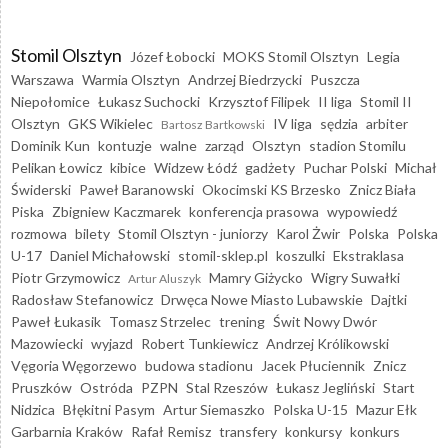
Stomil Olsztyn
Józef Łobocki
MOKS Stomil Olsztyn
Legia
Warszawa
Warmia Olsztyn
Andrzej Biedrzycki
Puszcza
Niepołomice
Łukasz Suchocki
Krzysztof Filipek
II liga
Stomil II
Olsztyn
GKS Wikielec
IV liga
sędzia
arbiter
Bartosz Bartkowski
Dominik Kun
kontuzje
walne
zarząd
Olsztyn
stadion Stomilu
Pelikan Łowicz
kibice
Widzew Łódź
gadżety
Puchar Polski
Michał
Świderski
Paweł Baranowski
Okocimski KS Brzesko
Znicz Biała
Piska
Zbigniew Kaczmarek
konferencja prasowa
wypowiedź
rozmowa
bilety
Stomil Olsztyn - juniorzy
Karol Żwir
Polska
Polska
U-17
Daniel Michałowski
stomil-sklep.pl
koszulki
Ekstraklasa
Piotr Grzymowicz
Mamry Giżycko
Wigry Suwałki
Artur Aluszyk
Radosław Stefanowicz
Drwęca Nowe Miasto Lubawskie
Dajtki
Paweł Łukasik
Tomasz Strzelec
trening
Świt Nowy Dwór
Mazowiecki
wyjazd
Robert Tunkiewicz
Andrzej Królikowski
Vęgoria Węgorzewo
budowa stadionu
Jacek Płuciennik
Znicz
Pruszków
Ostróda
PZPN
Stal Rzeszów
Łukasz Jegliński
Start
Nidzica
Błękitni Pasym
Artur Siemaszko
Polska U-15
Mazur Ełk
Garbarnia Kraków
Rafał Remisz
transfery
konkursy
konkurs