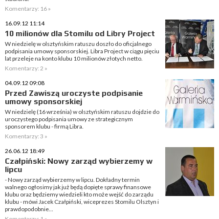
Komentarzy: 16 »
16.09.12 11:14
10 milionów dla Stomilu od Libry Project
W niedzielę w olsztyńskim ratuszu doszło do oficjalnego
podpisania umowy sponsorskiej. Libra Project w ciągu pięciu
lat przeleje na konto klubu 10 milionów złotych netto.
Komentarzy: 2 »
04.09.12 09:08
Przed Zawiszą uroczyste podpisanie
umowy sponsorskiej
W niedzielę (16 września) w olsztyńskim ratuszu dojdzie do
uroczystego podpisania umowy ze strategicznym
sponsorem klubu - firmą Libra.
Komentarzy: 3 »
26.06.12 18:49
Czałpiński: Nowy zarząd wybierzemy w
lipcu
- Nowy zarząd wybierzemy w lipcu. Dokładny termin
walnego ogłosimy jak już będą dopięte sprawy finansowe
klubu oraz będziemy wiedzieli kto może wejść do zarządu
klubu - mówi Jacek Czałpiński, wiceprezes Stomilu Olsztyn i
prawdopodobnie...
Komentarzy: 1 »