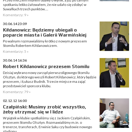
Przed meczem miałem obawy o wynik, a już po samym
spotkaniu lekko żałowałem, że nie udało się zdobyć w
Suwałkach trzech punktów....
Komentarzy: 9 »
30.06.14 23:09
Kiłdanowicz: Będziemy ubiegali o
poparcie miasta i Galerii Warmińskiej
Po walnym rozmawialiśmy krótko z nowym prezesem
Stomilu Robertem Kiłdanowiczem.
Komentarzy: 5 »
30.06.14 16:36
Robert Kiłdanowicz prezesem Stomilu
Dzisiaj wybrano nowy zarząd pierwszoligowego Stomilu
Olsztyn, do którego weszli Robert Kiłdanowicz, który będzie
prezesem, i Łukasz Budnik. Trzecie miejsce ma zająć
przedstawiciel sponsora klubu.
Komentarzy: 79 »
02.12.12 16:00
Czałpiński: Musimy zrobić wszystko,
żeby utrzymać się w I lidze
W piątek w klubie spotkaliśmy się z Jackiem Czałpińskim,
prezesem Stomilu Olsztyn. Rozmawialiśmy m.in. o
trenerze, transferach, Erwinie Saku czy budowie nowego
stadionu.