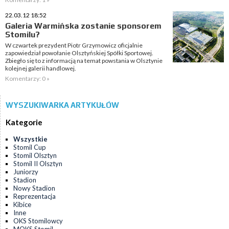
22.03.12 18:52
Galeria Warmińska zostanie sponsorem
Stomilu?
W czwartek prezydent Piotr Grzymowicz oficjalnie
zapowiedział powołanie Olsztyńskiej Spółki Sportowej.
Zbiegło się to z informacją na temat powstania w Olsztynie
kolejnej galerii handlowej.
Komentarzy: 0 »
WYSZUKIWARKA ARTYKUŁÓW
Kategorie
Wszystkie
Stomil Cup
Stomil Olsztyn
Stomil II Olsztyn
Juniorzy
Stadion
Nowy Stadion
Reprezentacja
Kibice
Inne
OKS Stomilowcy