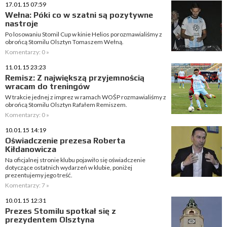
17.01.15 07:59
Wełna: Póki co w szatni są pozytywne
nastroje
Po losowaniu Stomil Cup w kinie Helios porozmawialiśmy z
obrońcą Stomilu Olsztyn Tomaszem Wełną.
Komentarzy: 0 »
11.01.15 23:23
Remisz: Z największą przyjemnością
wracam do treningów
W trakcie jednej z imprez w ramach WOŚP rozmawialiśmy z
obrońcą Stomilu Olsztyn Rafałem Remiszem.
Komentarzy: 0 »
10.01.15 14:19
Oświadczenie prezesa Roberta
Kiłdanowicza
Na oficjalnej stronie klubu pojawiło się oświadczenie
dotyczące ostatnich wydarzeń w klubie, poniżej
prezentujemy jego treść.
Komentarzy: 7 »
10.01.15 12:31
Prezes Stomilu spotkał się z
prezydentem Olsztyna