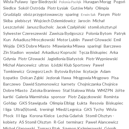
Wisła Puławy
Igor Biedrzycki
Huragan Morąg
Pogoń
Polonia Pasłęk
Siedlce
Sokół Ostróda
Piotr Łysiak
Gutów Mały
Olimpia
Grudziądz
obóz przygotowawczy
sparing
Pasym
Piotr
Erwin Sak
Skiba
plebiscyt
Wojciech Dziemidowicz
Jarocin
Michał
Leszczyński
Janusz Bucholc
Jacek Czałpiński
stomil.olsztyn.pl
Sylwester Czereszewski
Zawisza Bydgoszcz
Polonia Bytom
Patryk
Kun
Arkadiusz Mroczkowski
Motor Lublin
Paweł Głowacki
Emil
Wojda
DKS Dobre Miasto
Mławianka Mława
sparingi
Barczewo
Zin Stadion
wywiad
Arkadiusz Koprucki
Tęcza Biskupiec
Arka
Gdynia
Piotr Głowacki
Jagiellonia Białystok
Piotr Wypniewski
Michał Alancewicz
ultras
Łódzki Klub Sportowy
Paweł
Tomkiewicz
Grzegorz Lech
Bytovia Bytów
licytacje
Adam
Łopatko
Dolcan Ząbki
Jeziorak Iława
Mrągowia Mrągowo
Pisa
Barczewo
Dawid Szymonowicz
karnety
Chojniczanka Chojnice
Dobre Miasto
Zatoka Braniewo
Stal Stalowa Wola
WMZPN
żółte
kartki
Galeria Warmińska
sponsor
Piotr Zajączkowski
Rominta
Gołdap
GKS Stawiguda
Olimpia Elbląg
Łukta
Resovia
Biskupiec
I liga
Ultra(S)tomiL
treningi
Miedź Legnica
GKS Tychy
Wisła
Płock
III liga
Korona Kielce
Lechia Gdańsk
Stomil Olsztyn -
kobiety
AS Stomil Olsztyn
R-Gol
terminarz
Paweł Alancewicz
Michał Glanowski
Tomasz Ptak
Szymon Kaźmierowski
Górnik