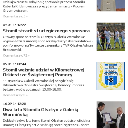
Dzisiaj w ratuszu odbyło się spotkanie prezesa Stomilu -
Roberta Kiłdanowicza z prezydentem miasta - Piotrem
Grzymowiczem.
Komentarzy: 5 »
09.01.15 16:22
Stomil stracił strategicznego sponsora
Główny sponsor Stomilu Olsztyn "Galeria Warmińska"
wypowiedziała umowę sponsorską olsztyńskiemu klubowi -
poinformował na Twitterze dziennikarz TVP Olsztyn Adrian
Brzozowski.
Komentarzy: 72 »
05.01.15 08:44
Stomil weźmie udział w Kilometrowej
Orkiestrze Świątecznej Pomocy
11 stycznia w Galerii Warmińskiej odbędzie się
Kilometrowa Orkiestra Świątecznej Pomocy. Impreza
będzie trwać w godzinach 13:00-18:00.
Komentarzy: 3 »
16.09.14 12:28
Dwa lata Stomilu Olsztyn z Galerią
Warmińską
Dokładnie dwa lata temu Stomil Olsztyn podpisał oficjalną
umowę z Librą Project 2. W drugą rocznicę prezes Robert