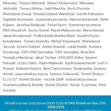
Wrocław
Tomasz Wełnicki
Robert Kiłdanowicz
Mirosław
Jabłoński
Tomasz Wełna
Irakli Meschia
Ruch Chorzów
Wołodymyr Kowal
Polonia Lidzbark Warmiński
Górnik Polkowice
Zagłębie Sosnowiec
komentarz po meczu
Mariusz Borkowski
Rafał
Kujawa
Jarosław Ratajczak
Polsat Sport
Komentarz po meczu
MKS Kluczbork
Socios Stomil
Marek Maleszewski
Warta Sieradz
Jakub Mosakowski
Podbeskidzie Bielsko-Biała
Stomil Olsztyn -
koszykówka
Tomasz Asensky
Michał Kraszewski
Wołodymyr
Tanczyk
Ernest Dzięcioł
Adrian Stawski
Lukáš Kubáň
Kotwica
Kołobrzeg
GKS 1962 Jastrzębie
GKS Jastrzębie
Bruk-Bet
Termalica Nieciecza
Jakub Tecław
KKS 1925 Kalisz
Szymon
Sobczak
Liczby i fakty
Adam Majewski
Kącik bukmacherski
Lech II
Poznań
Radunia Stężyca
Skra Częstochowa
Rozgrzewka
juniorzy
młodsi
wypowiedź po meczu
Szymon Grabowski
Stomil Olsztyn -
CLJ U-17
Stomil Olsztyn - rocznik 2004
statystyki po meczu
Oceniamy piłkarzy Stomilu
Stomil Olsztyn - futsal
3. połowa
Piotr
Gurzęda
Wszelkie prawa zastrzeżone 2000-2026 ©
OKS Stomil on-line
ISSN:
1898-2328
Niniejsza witryna nie ma żadnego związku z klubem OKS Stomil