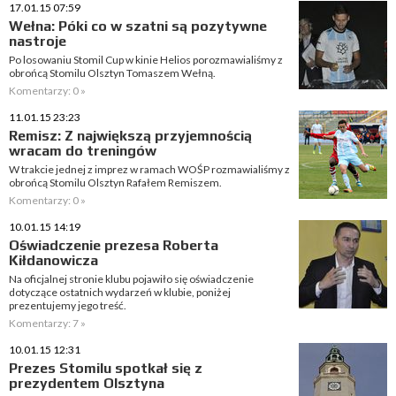
17.01.15 07:59
Wełna: Póki co w szatni są pozytywne
nastroje
Po losowaniu Stomil Cup w kinie Helios porozmawialiśmy z
obrońcą Stomilu Olsztyn Tomaszem Wełną.
Komentarzy: 0 »
11.01.15 23:23
Remisz: Z największą przyjemnością
wracam do treningów
W trakcie jednej z imprez w ramach WOŚP rozmawialiśmy z
obrońcą Stomilu Olsztyn Rafałem Remiszem.
Komentarzy: 0 »
10.01.15 14:19
Oświadczenie prezesa Roberta
Kiłdanowicza
Na oficjalnej stronie klubu pojawiło się oświadczenie
dotyczące ostatnich wydarzeń w klubie, poniżej
prezentujemy jego treść.
Komentarzy: 7 »
10.01.15 12:31
Prezes Stomilu spotkał się z
prezydentem Olsztyna