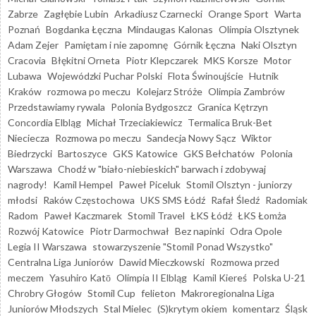
Zabrze
Zagłębie Lubin
Arkadiusz Czarnecki
Orange Sport
Warta
Poznań
Bogdanka Łęczna
Mindaugas Kalonas
Olimpia Olsztynek
Adam Zejer
Pamiętam i nie zapomnę
Górnik Łęczna
Naki Olsztyn
Cracovia
Błękitni Orneta
Piotr Klepczarek
MKS Korsze
Motor
Lubawa
Wojewódzki Puchar Polski
Flota Świnoujście
Hutnik
Kraków
rozmowa po meczu
Kolejarz Stróże
Olimpia Zambrów
Przedstawiamy rywala
Polonia Bydgoszcz
Granica Kętrzyn
Concordia Elbląg
Michał Trzeciakiewicz
Termalica Bruk-Bet
Nieciecza
Rozmowa po meczu
Sandecja Nowy Sącz
Wiktor
Biedrzycki
Bartoszyce
GKS Katowice
GKS Bełchatów
Polonia
Warszawa
Chodź w "biało-niebieskich" barwach i zdobywaj
nagrody!
Kamil Hempel
Paweł Piceluk
Stomil Olsztyn - juniorzy
młodsi
Raków Częstochowa
UKS SMS Łódź
Rafał Śledź
Radomiak
Radom
Paweł Kaczmarek
Stomil Travel
ŁKS Łódź
ŁKS Łomża
Rozwój Katowice
Piotr Darmochwał
Bez napinki
Odra Opole
Legia II Warszawa
stowarzyszenie "Stomil Ponad Wszystko"
Centralna Liga Juniorów
Dawid Mieczkowski
Rozmowa przed
meczem
Yasuhiro Katō
Olimpia II Elbląg
Kamil Kiereś
Polska U-21
Chrobry Głogów
Stomil Cup
felieton
Makroregionalna Liga
Juniorów Młodszych
Stal Mielec
(S)krytym okiem
komentarz
Śląsk