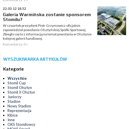
22.03.12 18:52
Galeria Warmińska zostanie sponsorem
Stomilu?
W czwartek prezydent Piotr Grzymowicz oficjalnie
zapowiedział powołanie Olsztyńskiej Spółki Sportowej.
Zbiegło się to z informacją na temat powstania w Olsztynie
kolejnej galerii handlowej.
Komentarzy: 0 »
WYSZUKIWARKA ARTYKUŁÓW
Kategorie
Wszystkie
Stomil Cup
Stomil Olsztyn
Stomil II Olsztyn
Juniorzy
Stadion
Nowy Stadion
Reprezentacja
Kibice
Inne
OKS Stomilowcy