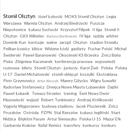
Stomil Olsztyn
Józef Łobocki
MOKS Stomil Olsztyn
Legia
Warszawa
Warmia Olsztyn
Andrzej Biedrzycki
Puszcza
Niepołomice
Łukasz Suchocki
Krzysztof Filipek
II liga
Stomil II
Olsztyn
GKS Wikielec
IV liga
sędzia
arbiter
Bartosz Bartkowski
Dominik Kun
kontuzje
walne
zarząd
Olsztyn
stadion Stomilu
Pelikan Łowicz
kibice
Widzew Łódź
gadżety
Puchar Polski
Michał
Świderski
Paweł Baranowski
Okocimski KS Brzesko
Znicz Biała
Piska
Zbigniew Kaczmarek
konferencja prasowa
wypowiedź
rozmowa
bilety
Stomil Olsztyn - juniorzy
Karol Żwir
Polska
Polska
U-17
Daniel Michałowski
stomil-sklep.pl
koszulki
Ekstraklasa
Piotr Grzymowicz
Mamry Giżycko
Wigry Suwałki
Artur Aluszyk
Radosław Stefanowicz
Drwęca Nowe Miasto Lubawskie
Dajtki
Paweł Łukasik
Tomasz Strzelec
trening
Świt Nowy Dwór
Mazowiecki
wyjazd
Robert Tunkiewicz
Andrzej Królikowski
Vęgoria Węgorzewo
budowa stadionu
Jacek Płuciennik
Znicz
Pruszków
Ostróda
PZPN
Stal Rzeszów
Łukasz Jegliński
Start
Nidzica
Błękitni Pasym
Artur Siemaszko
Polska U-15
Mazur Ełk
Garbarnia Kraków
Rafał Remisz
transfery
konkursy
konkurs