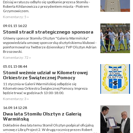
Dzisiaj w ratuszu odbyło się spotkanie prezesa Stomilu -
Roberta Kiłdanowicza z prezydentem miasta - Piotrem
Grzymowiczem.
Komentarzy: 5 »
09.01.15 16:22
Stomil stracił strategicznego sponsora
Główny sponsor Stomilu Olsztyn "Galeria Warmińska"
wypowiedziała umowę sponsorską olsztyńskiemu klubowi -
poinformował na Twitterze dziennikarz TVP Olsztyn Adrian
Brzozowski.
Komentarzy: 72 »
05.01.15 08:44
Stomil weźmie udział w Kilometrowej
Orkiestrze Świątecznej Pomocy
11 stycznia w Galerii Warmińskiej odbędzie się
Kilometrowa Orkiestra Świątecznej Pomocy. Impreza
będzie trwać w godzinach 13:00-18:00.
Komentarzy: 3 »
16.09.14 12:28
Dwa lata Stomilu Olsztyn z Galerią
Warmińską
Dokładnie dwa lata temu Stomil Olsztyn podpisał oficjalną
umowę z Librą Project 2. W drugą rocznicę prezes Robert