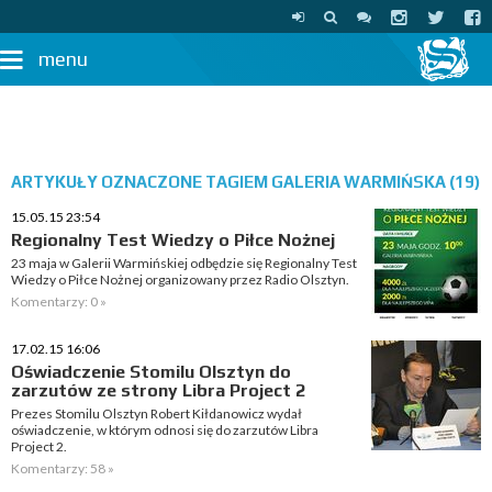
menu
ARTYKUŁY OZNACZONE TAGIEM GALERIA WARMIŃSKA (19)
15.05.15 23:54
Regionalny Test Wiedzy o Piłce Nożnej
23 maja w Galerii Warmińskiej odbędzie się Regionalny Test
Wiedzy o Piłce Nożnej organizowany przez Radio Olsztyn.
Komentarzy: 0 »
17.02.15 16:06
Oświadczenie Stomilu Olsztyn do
zarzutów ze strony Libra Project 2
Prezes Stomilu Olsztyn Robert Kiłdanowicz wydał
oświadczenie, w którym odnosi się do zarzutów Libra
Project 2.
Komentarzy: 58 »