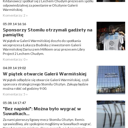
Kiłdanowicz spotkał się z Lechem Chudym prezesem spółki
odpowiedzialnej za powstanie w Olsztynie Galerii
Warmińskiej.
Komentarzy: 2 »
05.09.14 16:16
Sponsorzy Stomilu otrzymali gadżety na
pamiątkę
W piątek w Galerii Warmińskiej doszło do spotkania
wiceprezesa Łukasza Budnika z inwestorem Galerii
Warmińskiej Dariuszem Miłkiem oraz prezesem Libry
Project 2 Lechem Chudym.
Komentarzy: 0 »
04.09.14 19:02
W piątek otwarcie Galerii Warmińskiej
W piątek odbędzie się otwarcie Galerii Warmińskiej, czyli
sponsora strategicznego Stomilu Olsztyn. Zakupy będzie
można robić od godziny 9:00.
Komentarzy: 5 »
05.08.14 17:47
"Bez napinki": Można było wygrać w
Suwałkach...
Za nami pierwszy ligowy mecz Stomilu Olsztyn. Remis
sprawiedliwy, ale spokojnie mogliśmy w Suwałkach wygrać.