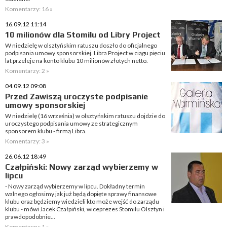
Komentarzy: 16 »
16.09.12 11:14
10 milionów dla Stomilu od Libry Project
W niedzielę w olsztyńskim ratuszu doszło do oficjalnego
podpisania umowy sponsorskiej. Libra Project w ciągu pięciu
lat przeleje na konto klubu 10 milionów złotych netto.
Komentarzy: 2 »
04.09.12 09:08
Przed Zawiszą uroczyste podpisanie
umowy sponsorskiej
W niedzielę (16 września) w olsztyńskim ratuszu dojdzie do
uroczystego podpisania umowy ze strategicznym
sponsorem klubu - firmą Libra.
Komentarzy: 3 »
26.06.12 18:49
Czałpiński: Nowy zarząd wybierzemy w
lipcu
- Nowy zarząd wybierzemy w lipcu. Dokładny termin
walnego ogłosimy jak już będą dopięte sprawy finansowe
klubu oraz będziemy wiedzieli kto może wejść do zarządu
klubu - mówi Jacek Czałpiński, wiceprezes Stomilu Olsztyn i
prawdopodobnie...
Komentarzy: 1 »