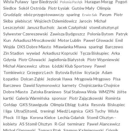
Wisła Puławy
Igor Biedrzycki
Huragan Morąg
Pogoń
Polonia Pasłęk
Siedlce
Sokół Ostróda
Piotr Łysiak
Gutów Mały
Olimpia
Grudziądz
obóz przygotowawczy
sparing
Pasym
Piotr
Erwin Sak
Skiba
plebiscyt
Wojciech Dziemidowicz
Jarocin
Michał
Leszczyński
Janusz Bucholc
Jacek Czałpiński
stomil.olsztyn.pl
Sylwester Czereszewski
Zawisza Bydgoszcz
Polonia Bytom
Patryk
Kun
Arkadiusz Mroczkowski
Motor Lublin
Paweł Głowacki
Emil
Wojda
DKS Dobre Miasto
Mławianka Mława
sparingi
Barczewo
Zin Stadion
wywiad
Arkadiusz Koprucki
Tęcza Biskupiec
Arka
Gdynia
Piotr Głowacki
Jagiellonia Białystok
Piotr Wypniewski
Michał Alancewicz
ultras
Łódzki Klub Sportowy
Paweł
Tomkiewicz
Grzegorz Lech
Bytovia Bytów
licytacje
Adam
Łopatko
Dolcan Ząbki
Jeziorak Iława
Mrągowia Mrągowo
Pisa
Barczewo
Dawid Szymonowicz
karnety
Chojniczanka Chojnice
Dobre Miasto
Zatoka Braniewo
Stal Stalowa Wola
WMZPN
żółte
kartki
Galeria Warmińska
sponsor
Piotr Zajączkowski
Rominta
Gołdap
GKS Stawiguda
Olimpia Elbląg
Łukta
Resovia
Biskupiec
I liga
Ultra(S)tomiL
treningi
Miedź Legnica
GKS Tychy
Wisła
Płock
III liga
Korona Kielce
Lechia Gdańsk
Stomil Olsztyn -
kobiety
AS Stomil Olsztyn
R-Gol
terminarz
Paweł Alancewicz
Michał Glanowski
Tomasz Ptak
Szymon Kaźmierowski
Górnik