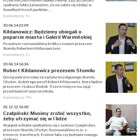
Przed meczem miałem obawy o wynik, a już po samym
spotkaniu lekko żałowałem, że nie udało się zdobyć w
Suwałkach trzech punktów....
Komentarzy: 9 »
30.06.14 23:09
Kiłdanowicz: Będziemy ubiegali o
poparcie miasta i Galerii Warmińskiej
Po walnym rozmawialiśmy krótko z nowym prezesem
Stomilu Robertem Kiłdanowiczem.
Komentarzy: 5 »
30.06.14 16:36
Robert Kiłdanowicz prezesem Stomilu
Dzisiaj wybrano nowy zarząd pierwszoligowego Stomilu
Olsztyn, do którego weszli Robert Kiłdanowicz, który będzie
prezesem, i Łukasz Budnik. Trzecie miejsce ma zająć
przedstawiciel sponsora klubu.
Komentarzy: 79 »
02.12.12 16:00
Czałpiński: Musimy zrobić wszystko,
żeby utrzymać się w I lidze
W piątek w klubie spotkaliśmy się z Jackiem Czałpińskim,
prezesem Stomilu Olsztyn. Rozmawialiśmy m.in. o
trenerze, transferach, Erwinie Saku czy budowie nowego
stadionu.