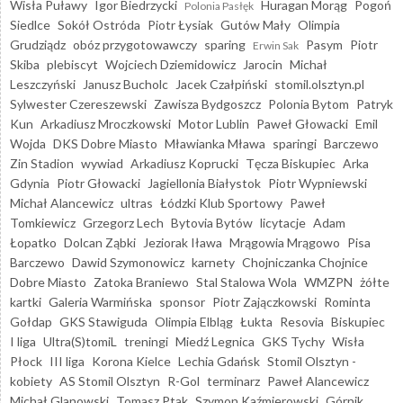
Wisła Puławy
Igor Biedrzycki
Huragan Morąg
Pogoń
Polonia Pasłęk
Siedlce
Sokół Ostróda
Piotr Łysiak
Gutów Mały
Olimpia
Grudziądz
obóz przygotowawczy
sparing
Pasym
Piotr
Erwin Sak
Skiba
plebiscyt
Wojciech Dziemidowicz
Jarocin
Michał
Leszczyński
Janusz Bucholc
Jacek Czałpiński
stomil.olsztyn.pl
Sylwester Czereszewski
Zawisza Bydgoszcz
Polonia Bytom
Patryk
Kun
Arkadiusz Mroczkowski
Motor Lublin
Paweł Głowacki
Emil
Wojda
DKS Dobre Miasto
Mławianka Mława
sparingi
Barczewo
Zin Stadion
wywiad
Arkadiusz Koprucki
Tęcza Biskupiec
Arka
Gdynia
Piotr Głowacki
Jagiellonia Białystok
Piotr Wypniewski
Michał Alancewicz
ultras
Łódzki Klub Sportowy
Paweł
Tomkiewicz
Grzegorz Lech
Bytovia Bytów
licytacje
Adam
Łopatko
Dolcan Ząbki
Jeziorak Iława
Mrągowia Mrągowo
Pisa
Barczewo
Dawid Szymonowicz
karnety
Chojniczanka Chojnice
Dobre Miasto
Zatoka Braniewo
Stal Stalowa Wola
WMZPN
żółte
kartki
Galeria Warmińska
sponsor
Piotr Zajączkowski
Rominta
Gołdap
GKS Stawiguda
Olimpia Elbląg
Łukta
Resovia
Biskupiec
I liga
Ultra(S)tomiL
treningi
Miedź Legnica
GKS Tychy
Wisła
Płock
III liga
Korona Kielce
Lechia Gdańsk
Stomil Olsztyn -
kobiety
AS Stomil Olsztyn
R-Gol
terminarz
Paweł Alancewicz
Michał Glanowski
Tomasz Ptak
Szymon Kaźmierowski
Górnik