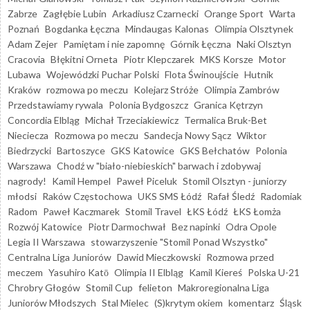
Zabrze
Zagłębie Lubin
Arkadiusz Czarnecki
Orange Sport
Warta
Poznań
Bogdanka Łęczna
Mindaugas Kalonas
Olimpia Olsztynek
Adam Zejer
Pamiętam i nie zapomnę
Górnik Łęczna
Naki Olsztyn
Cracovia
Błękitni Orneta
Piotr Klepczarek
MKS Korsze
Motor
Lubawa
Wojewódzki Puchar Polski
Flota Świnoujście
Hutnik
Kraków
rozmowa po meczu
Kolejarz Stróże
Olimpia Zambrów
Przedstawiamy rywala
Polonia Bydgoszcz
Granica Kętrzyn
Concordia Elbląg
Michał Trzeciakiewicz
Termalica Bruk-Bet
Nieciecza
Rozmowa po meczu
Sandecja Nowy Sącz
Wiktor
Biedrzycki
Bartoszyce
GKS Katowice
GKS Bełchatów
Polonia
Warszawa
Chodź w "biało-niebieskich" barwach i zdobywaj
nagrody!
Kamil Hempel
Paweł Piceluk
Stomil Olsztyn - juniorzy
młodsi
Raków Częstochowa
UKS SMS Łódź
Rafał Śledź
Radomiak
Radom
Paweł Kaczmarek
Stomil Travel
ŁKS Łódź
ŁKS Łomża
Rozwój Katowice
Piotr Darmochwał
Bez napinki
Odra Opole
Legia II Warszawa
stowarzyszenie "Stomil Ponad Wszystko"
Centralna Liga Juniorów
Dawid Mieczkowski
Rozmowa przed
meczem
Yasuhiro Katō
Olimpia II Elbląg
Kamil Kiereś
Polska U-21
Chrobry Głogów
Stomil Cup
felieton
Makroregionalna Liga
Juniorów Młodszych
Stal Mielec
(S)krytym okiem
komentarz
Śląsk