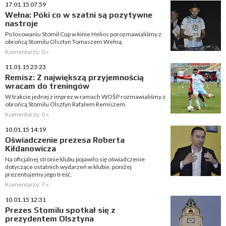
17.01.15 07:59
Wełna: Póki co w szatni są pozytywne
nastroje
Po losowaniu Stomil Cup w kinie Helios porozmawialiśmy z
obrońcą Stomilu Olsztyn Tomaszem Wełną.
Komentarzy: 0 »
11.01.15 23:23
Remisz: Z największą przyjemnością
wracam do treningów
W trakcie jednej z imprez w ramach WOŚP rozmawialiśmy z
obrońcą Stomilu Olsztyn Rafałem Remiszem.
Komentarzy: 0 »
10.01.15 14:19
Oświadczenie prezesa Roberta
Kiłdanowicza
Na oficjalnej stronie klubu pojawiło się oświadczenie
dotyczące ostatnich wydarzeń w klubie, poniżej
prezentujemy jego treść.
Komentarzy: 7 »
10.01.15 12:31
Prezes Stomilu spotkał się z
prezydentem Olsztyna