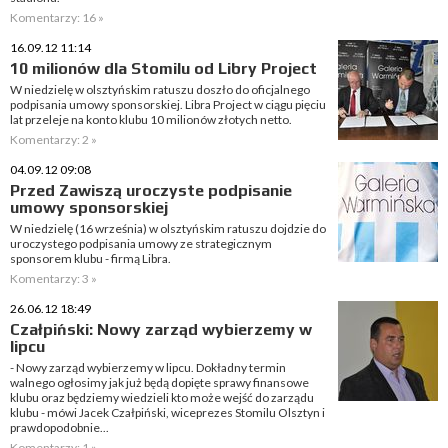
Komentarzy: 16 »
16.09.12 11:14
10 milionów dla Stomilu od Libry Project
W niedzielę w olsztyńskim ratuszu doszło do oficjalnego
podpisania umowy sponsorskiej. Libra Project w ciągu pięciu
lat przeleje na konto klubu 10 milionów złotych netto.
Komentarzy: 2 »
04.09.12 09:08
Przed Zawiszą uroczyste podpisanie
umowy sponsorskiej
W niedzielę (16 września) w olsztyńskim ratuszu dojdzie do
uroczystego podpisania umowy ze strategicznym
sponsorem klubu - firmą Libra.
Komentarzy: 3 »
26.06.12 18:49
Czałpiński: Nowy zarząd wybierzemy w
lipcu
- Nowy zarząd wybierzemy w lipcu. Dokładny termin
walnego ogłosimy jak już będą dopięte sprawy finansowe
klubu oraz będziemy wiedzieli kto może wejść do zarządu
klubu - mówi Jacek Czałpiński, wiceprezes Stomilu Olsztyn i
prawdopodobnie...
Komentarzy: 1 »