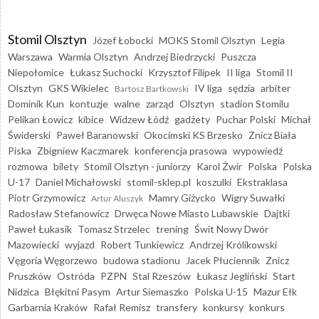
Stomil Olsztyn
Józef Łobocki
MOKS Stomil Olsztyn
Legia
Warszawa
Warmia Olsztyn
Andrzej Biedrzycki
Puszcza
Niepołomice
Łukasz Suchocki
Krzysztof Filipek
II liga
Stomil II
Olsztyn
GKS Wikielec
IV liga
sędzia
arbiter
Bartosz Bartkowski
Dominik Kun
kontuzje
walne
zarząd
Olsztyn
stadion Stomilu
Pelikan Łowicz
kibice
Widzew Łódź
gadżety
Puchar Polski
Michał
Świderski
Paweł Baranowski
Okocimski KS Brzesko
Znicz Biała
Piska
Zbigniew Kaczmarek
konferencja prasowa
wypowiedź
rozmowa
bilety
Stomil Olsztyn - juniorzy
Karol Żwir
Polska
Polska
U-17
Daniel Michałowski
stomil-sklep.pl
koszulki
Ekstraklasa
Piotr Grzymowicz
Mamry Giżycko
Wigry Suwałki
Artur Aluszyk
Radosław Stefanowicz
Drwęca Nowe Miasto Lubawskie
Dajtki
Paweł Łukasik
Tomasz Strzelec
trening
Świt Nowy Dwór
Mazowiecki
wyjazd
Robert Tunkiewicz
Andrzej Królikowski
Vęgoria Węgorzewo
budowa stadionu
Jacek Płuciennik
Znicz
Pruszków
Ostróda
PZPN
Stal Rzeszów
Łukasz Jegliński
Start
Nidzica
Błękitni Pasym
Artur Siemaszko
Polska U-15
Mazur Ełk
Garbarnia Kraków
Rafał Remisz
transfery
konkursy
konkurs