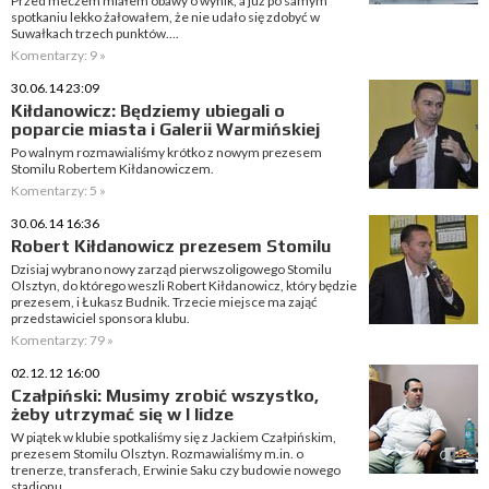
Przed meczem miałem obawy o wynik, a już po samym
spotkaniu lekko żałowałem, że nie udało się zdobyć w
Suwałkach trzech punktów....
Komentarzy: 9 »
30.06.14 23:09
Kiłdanowicz: Będziemy ubiegali o
poparcie miasta i Galerii Warmińskiej
Po walnym rozmawialiśmy krótko z nowym prezesem
Stomilu Robertem Kiłdanowiczem.
Komentarzy: 5 »
30.06.14 16:36
Robert Kiłdanowicz prezesem Stomilu
Dzisiaj wybrano nowy zarząd pierwszoligowego Stomilu
Olsztyn, do którego weszli Robert Kiłdanowicz, który będzie
prezesem, i Łukasz Budnik. Trzecie miejsce ma zająć
przedstawiciel sponsora klubu.
Komentarzy: 79 »
02.12.12 16:00
Czałpiński: Musimy zrobić wszystko,
żeby utrzymać się w I lidze
W piątek w klubie spotkaliśmy się z Jackiem Czałpińskim,
prezesem Stomilu Olsztyn. Rozmawialiśmy m.in. o
trenerze, transferach, Erwinie Saku czy budowie nowego
stadionu.