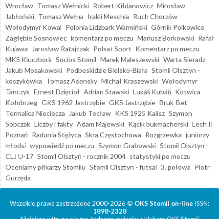
Wrocław
Tomasz Wełnicki
Robert Kiłdanowicz
Mirosław
Jabłoński
Tomasz Wełna
Irakli Meschia
Ruch Chorzów
Wołodymyr Kowal
Polonia Lidzbark Warmiński
Górnik Polkowice
Zagłębie Sosnowiec
komentarz po meczu
Mariusz Borkowski
Rafał
Kujawa
Jarosław Ratajczak
Polsat Sport
Komentarz po meczu
MKS Kluczbork
Socios Stomil
Marek Maleszewski
Warta Sieradz
Jakub Mosakowski
Podbeskidzie Bielsko-Biała
Stomil Olsztyn -
koszykówka
Tomasz Asensky
Michał Kraszewski
Wołodymyr
Tanczyk
Ernest Dzięcioł
Adrian Stawski
Lukáš Kubáň
Kotwica
Kołobrzeg
GKS 1962 Jastrzębie
GKS Jastrzębie
Bruk-Bet
Termalica Nieciecza
Jakub Tecław
KKS 1925 Kalisz
Szymon
Sobczak
Liczby i fakty
Adam Majewski
Kącik bukmacherski
Lech II
Poznań
Radunia Stężyca
Skra Częstochowa
Rozgrzewka
juniorzy
młodsi
wypowiedź po meczu
Szymon Grabowski
Stomil Olsztyn -
CLJ U-17
Stomil Olsztyn - rocznik 2004
statystyki po meczu
Oceniamy piłkarzy Stomilu
Stomil Olsztyn - futsal
3. połowa
Piotr
Gurzęda
Wszelkie prawa zastrzeżone 2000-2026 ©
OKS Stomil on-line
ISSN:
1898-2328
Niniejsza witryna nie ma żadnego związku z klubem OKS Stomil