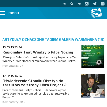
menu
ARTYKUŁY OZNACZONE TAGIEM GALERIA WARMIŃSKA (19)
15.05.15 23:54
Regionalny Test Wiedzy o Piłce Nożnej
23 maja w Galerii Warmińskiej odbędzie się Regionalny Test
Wiedzy o Piłce Nożnej organizowany przez Radio Olsztyn.
Komentarzy: 0 »
17.02.15 16:06
Oświadczenie Stomilu Olsztyn do
zarzutów ze strony Libra Project 2
Prezes Stomilu Olsztyn Robert Kiłdanowicz wydał
oświadczenie, w którym odnosi się do zarzutów Libra
Project 2.
Komentarzy: 58 »