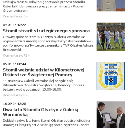
Dzisiaj w ratuszu odbyło się spotkanie prezesa Stomilu -
Roberta Kiłdanowicza z prezydentem miasta - Piotrem
Grzymowiczem.
Komentarzy: 5 »
09.01.15 16:22
Stomil stracił strategicznego sponsora
Główny sponsor Stomilu Olsztyn "Galeria Warmińska"
wypowiedziała umowę sponsorską olsztyńskiemu klubowi -
poinformował na Twitterze dziennikarz TVP Olsztyn Adrian
Brzozowski.
Komentarzy: 72 »
05.01.15 08:44
Stomil weźmie udział w Kilometrowej
Orkiestrze Świątecznej Pomocy
11 stycznia w Galerii Warmińskiej odbędzie się
Kilometrowa Orkiestra Świątecznej Pomocy. Impreza
będzie trwać w godzinach 13:00-18:00.
Komentarzy: 3 »
16.09.14 12:28
Dwa lata Stomilu Olsztyn z Galerią
Warmińską
Dokładnie dwa lata temu Stomil Olsztyn podpisał oficjalną
umowę z Librą Project 2. W drugą rocznicę prezes Robert