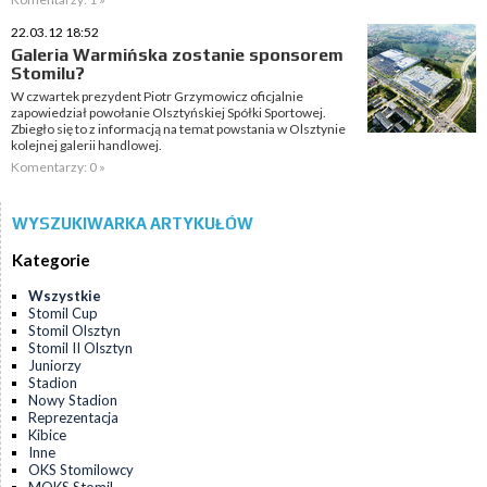
22.03.12 18:52
Galeria Warmińska zostanie sponsorem
Stomilu?
W czwartek prezydent Piotr Grzymowicz oficjalnie
zapowiedział powołanie Olsztyńskiej Spółki Sportowej.
Zbiegło się to z informacją na temat powstania w Olsztynie
kolejnej galerii handlowej.
Komentarzy: 0 »
WYSZUKIWARKA ARTYKUŁÓW
Kategorie
Wszystkie
Stomil Cup
Stomil Olsztyn
Stomil II Olsztyn
Juniorzy
Stadion
Nowy Stadion
Reprezentacja
Kibice
Inne
OKS Stomilowcy