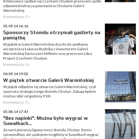
Kiłdanowicz spotkał się z Lechem Chudym prezesem spółki
odpowiedzialnej za powstanie w Olsztynie Galerii
Warmińskiej.
Komentarzy: 2 »
05.09.14 16:16
Sponsorzy Stomilu otrzymali gadżety na
pamiątkę
W piątek w Galerii Warmińskiej doszło do spotkania
wiceprezesa Łukasza Budnika z inwestorem Galerii
Warmińskiej Dariuszem Miłkiem oraz prezesem Libry
Project 2 Lechem Chudym.
Komentarzy: 0 »
04.09.14 19:02
W piątek otwarcie Galerii Warmińskiej
W piątek odbędzie się otwarcie Galerii Warmińskiej, czyli
sponsora strategicznego Stomilu Olsztyn. Zakupy będzie
można robić od godziny 9:00.
Komentarzy: 5 »
05.08.14 17:47
"Bez napinki": Można było wygrać w
Suwałkach...
Za nami pierwszy ligowy mecz Stomilu Olsztyn. Remis
sprawiedliwy, ale spokojnie mogliśmy w Suwałkach wygrać.