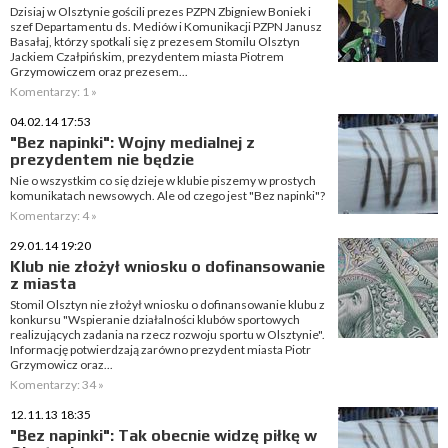
Dzisiaj w Olsztynie gościli prezes PZPN Zbigniew Boniek i
szef Departamentu ds. Mediów i Komunikacji PZPN Janusz
Basałaj, którzy spotkali się z prezesem Stomilu Olsztyn
Jackiem Czałpińskim, prezydentem miasta Piotrem
Grzymowiczem oraz prezesem...
Komentarzy: 1 »
04.02.14 17:53
"Bez napinki": Wojny medialnej z
prezydentem nie będzie
Nie o wszystkim co się dzieje w klubie piszemy w prostych
komunikatach newsowych. Ale od czego jest "Bez napinki"?
Komentarzy: 4 »
29.01.14 19:20
Klub nie złożył wniosku o dofinansowanie
z miasta
Stomil Olsztyn nie złożył wniosku o dofinansowanie klubu z
konkursu "Wspieranie działalności klubów sportowych
realizujących zadania na rzecz rozwoju sportu w Olsztynie".
Informację potwierdzają zarówno prezydent miasta Piotr
Grzymowicz oraz...
Komentarzy: 34 »
12.11.13 18:35
"Bez napinki": Tak obecnie widzę piłkę w