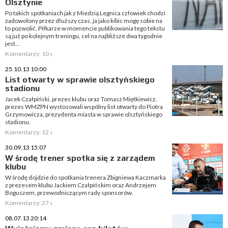
Olsztynie
Po takich spotkaniach jak z Miedzią Legnica człowiek chodzi
zadowolony przez dłuższy czas, ja jako kibic mogę sobie na
to pozwolić. Piłkarze w momencie publikowania tego tekstu
są już po kolejnym treningu, cel na najbliższe dwa tygodnie
jest...
Komentarzy: 10 »
25.10.13 10:00
List otwarty w sprawie olsztyńskiego
stadionu
Jacek Czałpiński, prezes klubu oraz Tomasz Miętkiewicz,
prezes WMZPN wystosowali wspólny list otwarty do Piotra
Grzymowicza, prezydenta miasta w sprawie olsztyńskiego
stadionu.
Komentarzy: 12 »
30.09.13 15:07
W środę trener spotka się z zarządem
klubu
W środę dojdzie do spotkania trenera Zbigniewa Kaczmarka
z prezesem klubu Jackiem Czałpińskim oraz Andrzejem
Boguszem, przewodniczącym rady sponsorów.
Komentarzy: 27 »
08.07.13 20:14