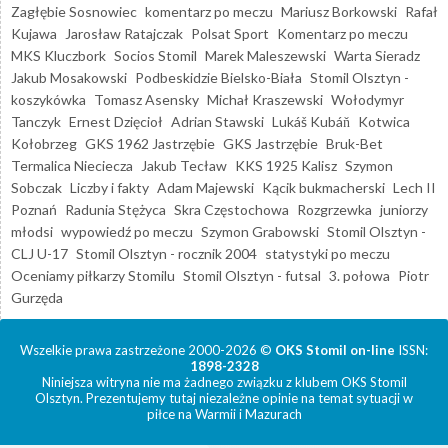
Zagłębie Sosnowiec
komentarz po meczu
Mariusz Borkowski
Rafał
Kujawa
Jarosław Ratajczak
Polsat Sport
Komentarz po meczu
MKS Kluczbork
Socios Stomil
Marek Maleszewski
Warta Sieradz
Jakub Mosakowski
Podbeskidzie Bielsko-Biała
Stomil Olsztyn -
koszykówka
Tomasz Asensky
Michał Kraszewski
Wołodymyr
Tanczyk
Ernest Dzięcioł
Adrian Stawski
Lukáš Kubáň
Kotwica
Kołobrzeg
GKS 1962 Jastrzębie
GKS Jastrzębie
Bruk-Bet
Termalica Nieciecza
Jakub Tecław
KKS 1925 Kalisz
Szymon
Sobczak
Liczby i fakty
Adam Majewski
Kącik bukmacherski
Lech II
Poznań
Radunia Stężyca
Skra Częstochowa
Rozgrzewka
juniorzy
młodsi
wypowiedź po meczu
Szymon Grabowski
Stomil Olsztyn -
CLJ U-17
Stomil Olsztyn - rocznik 2004
statystyki po meczu
Oceniamy piłkarzy Stomilu
Stomil Olsztyn - futsal
3. połowa
Piotr
Gurzęda
Wszelkie prawa zastrzeżone 2000-2026 ©
OKS Stomil on-line
ISSN:
1898-2328
Niniejsza witryna nie ma żadnego związku z klubem OKS Stomil
Olsztyn. Prezentujemy tutaj niezależne opinie na temat sytuacji w
piłce na Warmii i Mazurach