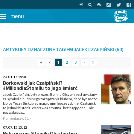
menu
ARTYKUŁY OZNACZONE TAGIEM JACEK CZAŁPIŃSKI (60)
1
2
3
24.01.17 15:40
Borkowski jak Czałpiński?
#MiliondlaStomilu to jego śmierć
Jacek Czałpiński, były prezes Stomilu Olsztyn, jest uważany
za symbol nieudolnego zarządzania klubem, choć być może
kibice Tęczy Biskupiec mają o nim lepsze zdanie. Czałpiński
to jednak historia, co prawda smutna i bez happy endu, ale
pozwalająca...
Komentarzy: 31 »
07.07.15 15:12
Były prezes Stomilu Olsztyn bez