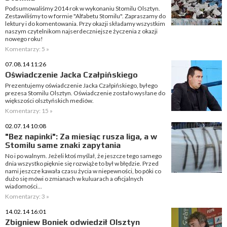
Podsumowaliśmy 2014 rok w wykonaniu Stomilu Olsztyn.
Zestawiliśmy to w formie "Alfabetu Stomilu". Zapraszamy do
lektury i do komentowania. Przy okazji składamy wszystkim
naszym czytelnikom najserdeczniejsze życzenia z okazji
nowego roku!
Komentarzy: 5 »
07.08.14 11:26
Oświadczenie Jacka Czałpińskiego
Prezentujemy oświadczenie Jacka Czałpińskiego, byłego
prezesa Stomilu Olsztyn. Oświadczenie zostało wysłane do
większości olsztyńskich mediów.
Komentarzy: 15 »
02.07.14 10:08
"Bez napinki": Za miesiąc rusza liga, a w
Stomilu same znaki zapytania
No i po walnym. Jeżeli ktoś myślał, że jeszcze tego samego
dnia wszystko pięknie się rozwiąże to był w błędzie. Przed
nami jeszcze kawała czasu życia w niepewności, bo póki co
dużo się mówi o zmianach w kuluarach a oficjalnych
wiadomości...
Komentarzy: 3 »
14.02.14 16:01
Zbigniew Boniek odwiedził Olsztyn