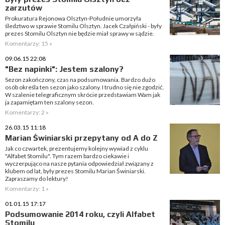
zarzutów
Prokuratura Rejonowa Olsztyn-Południe umorzyła
śledztwo w sprawie Stomilu Olsztyn. Jacek Czałpiński - były
prezes Stomilu Olsztyn nie będzie miał sprawy w sądzie.
Komentarzy: 15 »
09.06.15 22:08
"Bez napinki": Jestem szalony?
Sezon zakończony, czas na podsumowania. Bardzo dużo
osób określa ten sezon jako szalony. I trudno się nie zgodzić.
W szalenie telegraficznym skrócie przedstawiam Wam jak
ja zapamiętam ten szalony sezon.
Komentarzy: 2 »
26.03.15 11:18
Marian Świniarski przepytany od A do Z
Jak co czwartek, prezentujemy kolejny wywiad z cyklu
"Alfabet Stomilu". Tym razem bardzo ciekawie i
wyczerpująco na nasze pytania odpowiedział związany z
klubem od lat, były prezes Stomilu Marian Świniarski.
Zapraszamy do lektury!
Komentarzy: 1 »
01.01.15 17:17
Podsumowanie 2014 roku, czyli Alfabet
Stomilu