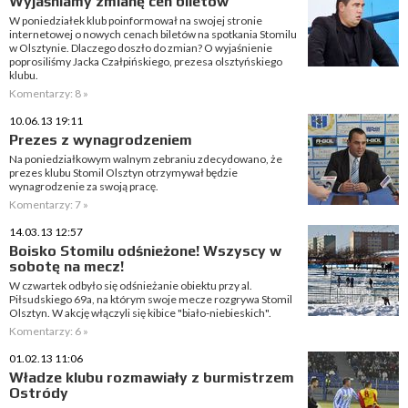
Wyjaśniamy zmianę cen biletów
W poniedziałek klub poinformował na swojej stronie
internetowej o nowych cenach biletów na spotkania Stomilu
w Olsztynie. Dlaczego doszło do zmian? O wyjaśnienie
poprosiliśmy Jacka Czałpińskiego, prezesa olsztyńskiego
klubu.
Komentarzy: 8 »
10.06.13 19:11
Prezes z wynagrodzeniem
Na poniedziałkowym walnym zebraniu zdecydowano, że
prezes klubu Stomil Olsztyn otrzymywał będzie
wynagrodzenie za swoją pracę.
Komentarzy: 7 »
14.03.13 12:57
Boisko Stomilu odśnieżone! Wszyscy w
sobotę na mecz!
W czwartek odbyło się odśnieżanie obiektu przy al.
Piłsudskiego 69a, na którym swoje mecze rozgrywa Stomil
Olsztyn. W akcję włączyli się kibice "biało-niebieskich".
Komentarzy: 6 »
01.02.13 11:06
Władze klubu rozmawiały z burmistrzem
Ostródy