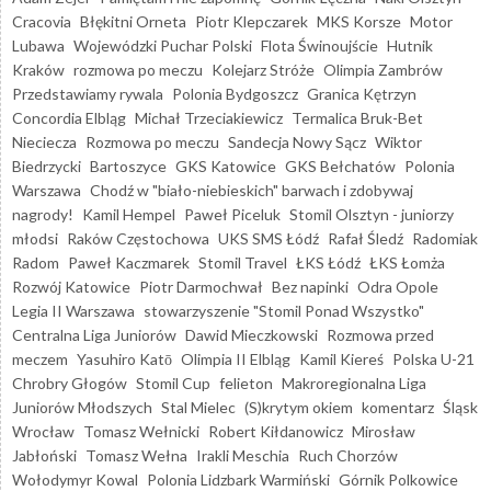
Cracovia
Błękitni Orneta
Piotr Klepczarek
MKS Korsze
Motor
Lubawa
Wojewódzki Puchar Polski
Flota Świnoujście
Hutnik
Kraków
rozmowa po meczu
Kolejarz Stróże
Olimpia Zambrów
Przedstawiamy rywala
Polonia Bydgoszcz
Granica Kętrzyn
Concordia Elbląg
Michał Trzeciakiewicz
Termalica Bruk-Bet
Nieciecza
Rozmowa po meczu
Sandecja Nowy Sącz
Wiktor
Biedrzycki
Bartoszyce
GKS Katowice
GKS Bełchatów
Polonia
Warszawa
Chodź w "biało-niebieskich" barwach i zdobywaj
nagrody!
Kamil Hempel
Paweł Piceluk
Stomil Olsztyn - juniorzy
młodsi
Raków Częstochowa
UKS SMS Łódź
Rafał Śledź
Radomiak
Radom
Paweł Kaczmarek
Stomil Travel
ŁKS Łódź
ŁKS Łomża
Rozwój Katowice
Piotr Darmochwał
Bez napinki
Odra Opole
Legia II Warszawa
stowarzyszenie "Stomil Ponad Wszystko"
Centralna Liga Juniorów
Dawid Mieczkowski
Rozmowa przed
meczem
Yasuhiro Katō
Olimpia II Elbląg
Kamil Kiereś
Polska U-21
Chrobry Głogów
Stomil Cup
felieton
Makroregionalna Liga
Juniorów Młodszych
Stal Mielec
(S)krytym okiem
komentarz
Śląsk
Wrocław
Tomasz Wełnicki
Robert Kiłdanowicz
Mirosław
Jabłoński
Tomasz Wełna
Irakli Meschia
Ruch Chorzów
Wołodymyr Kowal
Polonia Lidzbark Warmiński
Górnik Polkowice