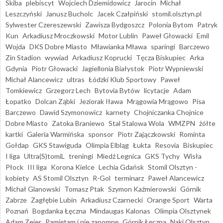
Skiba
plebiscyt
Wojciech Dziemidowicz
Jarocin
Michał
Leszczyński
Janusz Bucholc
Jacek Czałpiński
stomil.olsztyn.pl
Sylwester Czereszewski
Zawisza Bydgoszcz
Polonia Bytom
Patryk
Kun
Arkadiusz Mroczkowski
Motor Lublin
Paweł Głowacki
Emil
Wojda
DKS Dobre Miasto
Mławianka Mława
sparingi
Barczewo
Zin Stadion
wywiad
Arkadiusz Koprucki
Tęcza Biskupiec
Arka
Gdynia
Piotr Głowacki
Jagiellonia Białystok
Piotr Wypniewski
Michał Alancewicz
ultras
Łódzki Klub Sportowy
Paweł
Tomkiewicz
Grzegorz Lech
Bytovia Bytów
licytacje
Adam
Łopatko
Dolcan Ząbki
Jeziorak Iława
Mrągowia Mrągowo
Pisa
Barczewo
Dawid Szymonowicz
karnety
Chojniczanka Chojnice
Dobre Miasto
Zatoka Braniewo
Stal Stalowa Wola
WMZPN
żółte
kartki
Galeria Warmińska
sponsor
Piotr Zajączkowski
Rominta
Gołdap
GKS Stawiguda
Olimpia Elbląg
Łukta
Resovia
Biskupiec
I liga
Ultra(S)tomiL
treningi
Miedź Legnica
GKS Tychy
Wisła
Płock
III liga
Korona Kielce
Lechia Gdańsk
Stomil Olsztyn -
kobiety
AS Stomil Olsztyn
R-Gol
terminarz
Paweł Alancewicz
Michał Glanowski
Tomasz Ptak
Szymon Kaźmierowski
Górnik
Zabrze
Zagłębie Lubin
Arkadiusz Czarnecki
Orange Sport
Warta
Poznań
Bogdanka Łęczna
Mindaugas Kalonas
Olimpia Olsztynek
Adam Zejer
Pamiętam i nie zapomnę
Górnik Łęczna
Naki Olsztyn