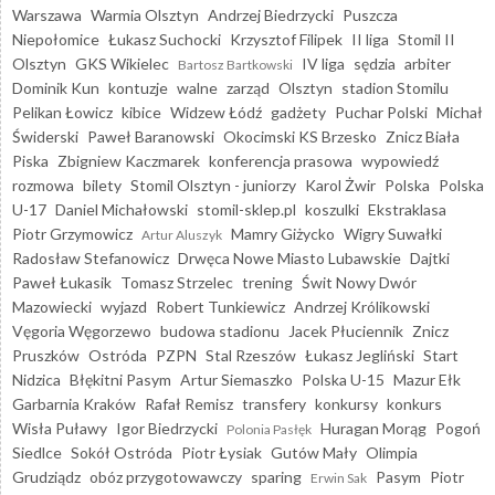
Warszawa
Warmia Olsztyn
Andrzej Biedrzycki
Puszcza
Niepołomice
Łukasz Suchocki
Krzysztof Filipek
II liga
Stomil II
Olsztyn
GKS Wikielec
IV liga
sędzia
arbiter
Bartosz Bartkowski
Dominik Kun
kontuzje
walne
zarząd
Olsztyn
stadion Stomilu
Pelikan Łowicz
kibice
Widzew Łódź
gadżety
Puchar Polski
Michał
Świderski
Paweł Baranowski
Okocimski KS Brzesko
Znicz Biała
Piska
Zbigniew Kaczmarek
konferencja prasowa
wypowiedź
rozmowa
bilety
Stomil Olsztyn - juniorzy
Karol Żwir
Polska
Polska
U-17
Daniel Michałowski
stomil-sklep.pl
koszulki
Ekstraklasa
Piotr Grzymowicz
Mamry Giżycko
Wigry Suwałki
Artur Aluszyk
Radosław Stefanowicz
Drwęca Nowe Miasto Lubawskie
Dajtki
Paweł Łukasik
Tomasz Strzelec
trening
Świt Nowy Dwór
Mazowiecki
wyjazd
Robert Tunkiewicz
Andrzej Królikowski
Vęgoria Węgorzewo
budowa stadionu
Jacek Płuciennik
Znicz
Pruszków
Ostróda
PZPN
Stal Rzeszów
Łukasz Jegliński
Start
Nidzica
Błękitni Pasym
Artur Siemaszko
Polska U-15
Mazur Ełk
Garbarnia Kraków
Rafał Remisz
transfery
konkursy
konkurs
Wisła Puławy
Igor Biedrzycki
Huragan Morąg
Pogoń
Polonia Pasłęk
Siedlce
Sokół Ostróda
Piotr Łysiak
Gutów Mały
Olimpia
Grudziądz
obóz przygotowawczy
sparing
Pasym
Piotr
Erwin Sak