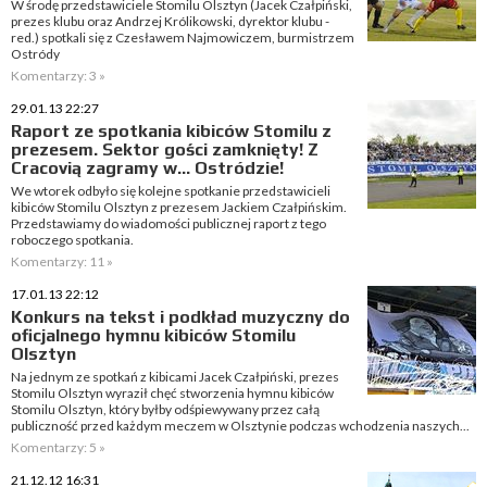
W środę przedstawiciele Stomilu Olsztyn (Jacek Czałpiński,
prezes klubu oraz Andrzej Królikowski, dyrektor klubu -
red.) spotkali się z Czesławem Najmowiczem, burmistrzem
Ostródy
Komentarzy: 3 »
29.01.13 22:27
Raport ze spotkania kibiców Stomilu z
prezesem. Sektor gości zamknięty! Z
Cracovią zagramy w... Ostródzie!
We wtorek odbyło się kolejne spotkanie przedstawicieli
kibiców Stomilu Olsztyn z prezesem Jackiem Czałpińskim.
Przedstawiamy do wiadomości publicznej raport z tego
roboczego spotkania.
Komentarzy: 11 »
17.01.13 22:12
Konkurs na tekst i podkład muzyczny do
oficjalnego hymnu kibiców Stomilu
Olsztyn
Na jednym ze spotkań z kibicami Jacek Czałpiński, prezes
Stomilu Olsztyn wyraził chęć stworzenia hymnu kibiców
Stomilu Olsztyn, który byłby odśpiewywany przez całą
publiczność przed każdym meczem w Olsztynie podczas wchodzenia naszych...
Komentarzy: 5 »
21.12.12 16:31