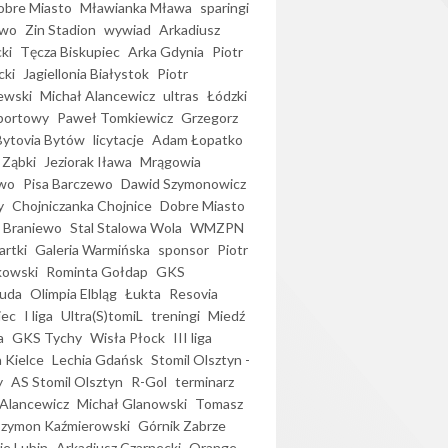
bre Miasto
Mławianka Mława
sparingi
ewo
Zin Stadion
wywiad
Arkadiusz
ki
Tęcza Biskupiec
Arka Gdynia
Piotr
cki
Jagiellonia Białystok
Piotr
ewski
Michał Alancewicz
ultras
Łódzki
portowy
Paweł Tomkiewicz
Grzegorz
Bytovia Bytów
licytacje
Adam Łopatko
 Ząbki
Jeziorak Iława
Mrągowia
wo
Pisa Barczewo
Dawid Szymonowicz
y
Chojniczanka Chojnice
Dobre Miasto
 Braniewo
Stal Stalowa Wola
WMZPN
artki
Galeria Warmińska
sponsor
Piotr
kowski
Rominta Gołdap
GKS
uda
Olimpia Elbląg
Łukta
Resovia
iec
I liga
Ultra(S)tomiL
treningi
Miedź
a
GKS Tychy
Wisła Płock
III liga
 Kielce
Lechia Gdańsk
Stomil Olsztyn -
y
AS Stomil Olsztyn
R-Gol
terminarz
Alancewicz
Michał Glanowski
Tomasz
Szymon Kaźmierowski
Górnik Zabrze
ie Lubin
Arkadiusz Czarnecki
Orange