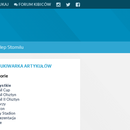
UKAJ
FORUM KIBICÓW
lep Stomilu
UKIWARKA ARTYKUŁÓW
orie
ystkie
il Cup
il Olsztyn
l II Olsztyn
orzy
ion
 Stadion
ezentacja
ce