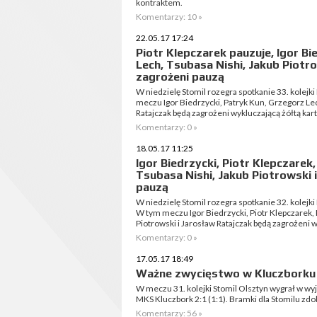
kontraktem.
Komentarzy: 10 »
22.05.17 17:24
Piotr Klepczarek pauzuje, Igor Bi
Lech, Tsubasa Nishi, Jakub Piotr
zagrożeni pauzą
W niedzielę Stomil rozegra spotkanie 33. kolejki 
meczu Igor Biedrzycki, Patryk Kun, Grzegorz Lec
Ratajczak będą zagrożeni wykluczającą żółtą kartk
Komentarzy: 0 »
18.05.17 11:25
Igor Biedrzycki, Piotr Klepczarek
Tsubasa Nishi, Jakub Piotrowski 
pauzą
W niedzielę Stomil rozegra spotkanie 32. kolejki 
W tym meczu Igor Biedrzycki, Piotr Klepczarek, 
Piotrowski i Jarosław Ratajczak będą zagrożeni w
Komentarzy: 0 »
17.05.17 18:49
Ważne zwycięstwo w Kluczborku
W meczu 31. kolejki Stomil Olsztyn wygrał w wy
MKS Kluczbork 2:1 (1:1). Bramki dla Stomilu zdob
Komentarzy: 56 »