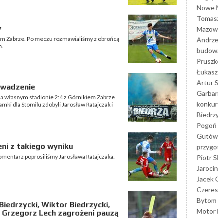
Nowe M
Tomasz
y
Mazowi
kiem Zabrze. Po meczu rozmawialiśmy z obrońcą
Andrze
m.
budowa
Prusz
Łukasz 
Artur 
wadzenie
Garbar
ł na własnym stadionie 2:4 z Górnikiem Zabrze
konkur
ki dla Stomilu zdobyli Jarosław Ratajczak i
Biedrz
Pogoń 
Gutów
ni z takiego wyniku
przyg
komentarz poprosiliśmy Jarosława Ratajczaka.
Piotr S
Jarocin
Jacek 
Czeres
Bytom
Biedrzycki, Wiktor Biedrzycki,
Motor 
i Grzegorz Lech zagrożeni pauzą