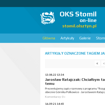
OKS Stomil
on-line
stomil.olsztyn.pl
Główna
Artykuły
Galerie
Stomi
ARTYKUŁY OZNACZONE TAGIEM JA
13.08.22 13:34
Jarosław Ratajczak: Chciałbym ta
temu
Prezentujemy zapis rozmowy z programu "Rozgr
obecnie Górnika Polkowice - Jarosławem Ratajc
Komentarzy: 0 »
16.09.21 14:45