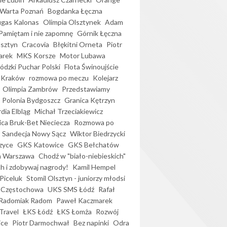
Warta Poznań
Bogdanka Łęczna
gas Kalonas
Olimpia Olsztynek
Adam
Pamiętam i nie zapomnę
Górnik Łęczna
lsztyn
Cracovia
Błękitni Orneta
Piotr
arek
MKS Korsze
Motor Lubawa
dzki Puchar Polski
Flota Świnoujście
 Kraków
rozmowa po meczu
Kolejarz
Olimpia Zambrów
Przedstawiamy
Polonia Bydgoszcz
Granica Kętrzyn
dia Elbląg
Michał Trzeciakiewicz
ica Bruk-Bet Nieciecza
Rozmowa po
Sandecja Nowy Sącz
Wiktor Biedrzycki
zyce
GKS Katowice
GKS Bełchatów
a Warszawa
Chodź w "biało-niebieskich"
h i zdobywaj nagrody!
Kamil Hempel
Piceluk
Stomil Olsztyn - juniorzy młodsi
 Częstochowa
UKS SMS Łódź
Rafał
Radomiak Radom
Paweł Kaczmarek
Travel
ŁKS Łódź
ŁKS Łomża
Rozwój
ice
Piotr Darmochwał
Bez napinki
Odra