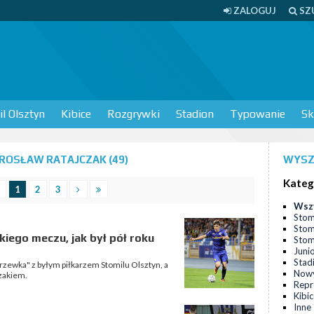
ZALOGUJ
SZ
l Olsztyn
Kibice
Rozgrywki
Stadion
Typowanie
Sk
ROSŁAW RATAJCZAK (49)
WYSZ
Kateg
1
2
3
Wsz
Stom
Stom
kiego meczu, jak był pół roku
Stomi
Juni
Stad
zewka" z byłym piłkarzem Stomilu Olsztyn, a
Nowy
zakiem.
Repr
Kibi
Inne