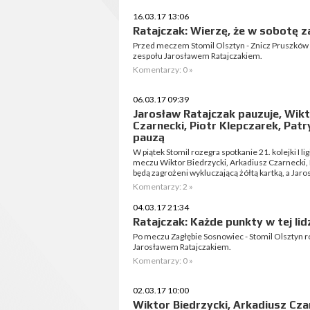
16.03.17 13:06
Ratajczak: Wierzę, że w sobotę 
Przed meczem Stomil Olsztyn - Znicz Pruszków
zespołu Jarosławem Ratajczakiem.
Komentarzy: 0 »
06.03.17 09:39
Jarosław Ratajczak pauzuje, Wikt
Czarnecki, Piotr Klepczarek, Pat
pauzą
W piątek Stomil rozegra spotkanie 21. kolejki I 
meczu Wiktor Biedrzycki, Arkadiusz Czarnecki, 
będą zagrożeni wykluczającą żółtą kartką, a Jaros
Komentarzy: 2 »
04.03.17 21:34
Ratajczak: Każde punkty w tej li
Po meczu Zagłębie Sosnowiec - Stomil Olsztyn r
Jarosławem Ratajczakiem.
Komentarzy: 0 »
02.03.17 10:00
Wiktor Biedrzycki, Arkadiusz Czar