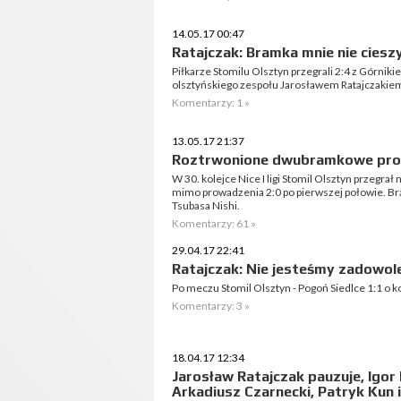
14.05.17 00:47
Ratajczak: Bramka mnie nie ciesz
Piłkarze Stomilu Olsztyn przegrali 2:4 z Górni
olsztyńskiego zespołu Jarosławem Ratajczakie
Komentarzy: 1 »
13.05.17 21:37
Roztrwonione dwubramkowe pro
W 30. kolejce Nice I ligi Stomil Olsztyn przegra
mimo prowadzenia 2:0 po pierwszej połowie. Bram
Tsubasa Nishi.
Komentarzy: 61 »
29.04.17 22:41
Ratajczak: Nie jesteśmy zadowole
Po meczu Stomil Olsztyn - Pogoń Siedlce 1:1 o 
Komentarzy: 3 »
18.04.17 12:34
Jarosław Ratajczak pauzuje, Igor 
Arkadiusz Czarnecki, Patryk Kun 