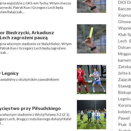
DKS Do
 ligi na wyjeździe z GKS-em Tychy. W tym meczu
zarnecki, Patryk Kun i Grzegorz Lech będą
Barcz
sław Ratajczak...
Kopruc
Głowa
Wypni
or Biedrzycki, Arkadiusz
Klub S
 Lech zagrożeni pauzą
Lech
igi na własnym stadionie ze Stalą Mielec. W tym
Dolcan
Patryk Kun i Grzegorz Lech będą zagrożeni
zak...
Mrągo
karnet
Zatoka
żółte k
 Legnicy
Zającz
mawialiśmy z olsztyńskim zawodnikiem
Stawig
Biskup
Legnic
Korona
ycięstwo przy Piłsudskiego
kobiet
na własnym stadionie z Wisłą Puławy 3:2 (2:1).
Paweł 
orz Lech, drugą z rzutu karnego dołożył Rafał
...
Ptak
Zagłęb