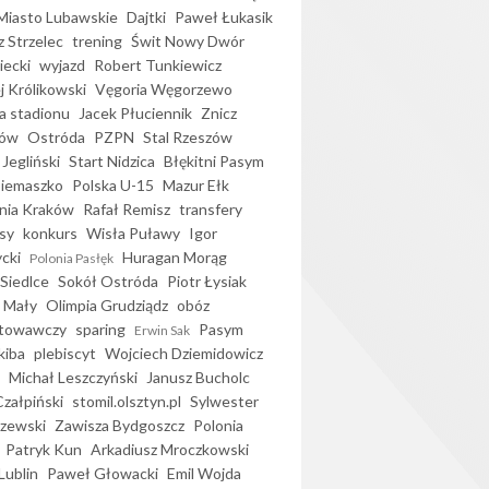
iasto Lubawskie
Dajtki
Paweł Łukasik
 Strzelec
trening
Świt Nowy Dwór
ecki
wyjazd
Robert Tunkiewicz
j Królikowski
Vęgoria Węgorzewo
 stadionu
Jacek Płuciennik
Znicz
ków
Ostróda
PZPN
Stal Rzeszów
Jegliński
Start Nidzica
Błękitni Pasym
Siemaszko
Polska U-15
Mazur Ełk
nia Kraków
Rafał Remisz
transfery
sy
konkurs
Wisła Puławy
Igor
ycki
Huragan Morąg
Polonia Pasłęk
Siedlce
Sokół Ostróda
Piotr Łysiak
 Mały
Olimpia Grudziądz
obóz
otowawczy
sparing
Pasym
Erwin Sak
kiba
plebiscyt
Wojciech Dziemidowicz
Michał Leszczyński
Janusz Bucholc
Czałpiński
stomil.olsztyn.pl
Sylwester
zewski
Zawisza Bydgoszcz
Polonia
Patryk Kun
Arkadiusz Mroczkowski
Lublin
Paweł Głowacki
Emil Wojda