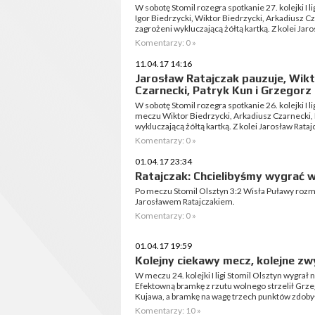
W sobotę Stomil rozegra spotkanie 27. kolejki I
Igor Biedrzycki, Wiktor Biedrzycki, Arkadiusz C
zagrożeni wykluczającą żółtą kartką. Z kolei Jaro
Komentarzy: 0 »
11.04.17 14:16
Jarosław Ratajczak pauzuje, Wikt
Czarnecki, Patryk Kun i Grzegorz
W sobotę Stomil rozegra spotkanie 26. kolejki I l
meczu Wiktor Biedrzycki, Arkadiusz Czarnecki, 
wykluczającą żółtą kartką. Z kolei Jarosław Ratajc
Komentarzy: 0 »
01.04.17 23:34
Ratajczak: Chcielibyśmy wygrać w
Po meczu Stomil Olsztyn 3:2 Wisła Puławy roz
Jarosławem Ratajczakiem.
Komentarzy: 0 »
01.04.17 19:59
Kolejny ciekawy mecz, kolejne zw
W meczu 24. kolejki I ligi Stomil Olsztyn wygrał 
Efektowną bramkę z rzutu wolnego strzelił Grzeg
Kujawa, a bramkę na wagę trzech punktów zdobył
Komentarzy: 10 »