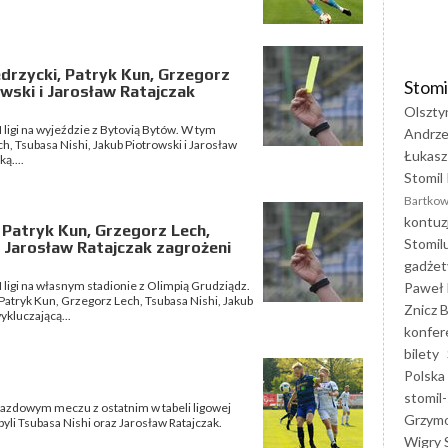
edrzycki, Patryk Kun, Grzegorz
Stomi
owski i Jarosław Ratajczak
Olszty
I ligi na wyjeździe z Bytovią Bytów. W tym
Andrze
h, Tsubasa Nishi, Jakub Piotrowski i Jarosław
Łukasz
ą....
Stomil 
Bartkow
kontuz
, Patryk Kun, Grzegorz Lech,
Stomil
i Jarosław Ratajczak zagrożeni
gadżet
I ligi na własnym stadionie z Olimpią Grudziądz.
Paweł 
Patryk Kun, Grzegorz Lech, Tsubasa Nishi, Jakub
Znicz B
ykluczającą...
konfer
bilety
Polska
stomil-
jazdowym meczu z ostatnim w tabeli ligowej
Grzym
yli Tsubasa Nishi oraz Jarosław Ratajczak.
Wigry 