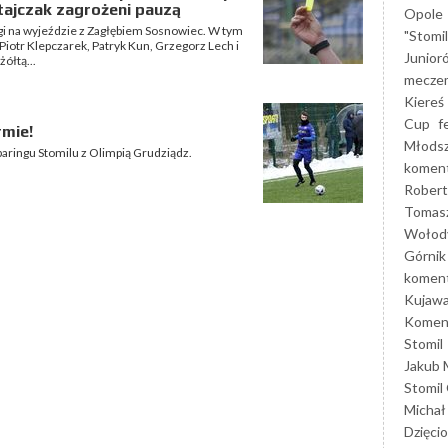
tajczak zagrożeni pauzą
Opole
ligi na wyjeździe z Zagłębiem Sosnowiec. W tym
"Stomi
iotr Klepczarek, Patryk Kun, Grzegorz Lech i
Junior
ółtą...
mecze
Kiereś
Cup
f
rmie!
Młods
aringu Stomilu z Olimpią Grudziądz.
koment
Robert
Tomas
Wołod
Górnik
koment
Kujaw
Koment
Stomil
Jakub 
Stomil
Michał
Dzięcio