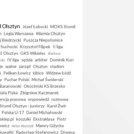
l Olsztyn
Józef Łobocki
MOKS Stomil
n
Legia Warszawa
Warmia Olsztyn
j Biedrzycki
Puszcza Niepołomice
 Suchocki
Krzysztof Filipek
II liga
II Olsztyn
GKS Wikielec
Bartosz
IV liga
sędzia
arbiter
Dominik Kun
ski
je
walne
zarząd
Olsztyn
stadion
u
Pelikan Łowicz
kibice
Widzew Łódź
y
Puchar Polski
Michał Świderski
Baranowski
Okocimski KS Brzesko
iała Piska
Zbigniew Kaczmarek
encja prasowa
wypowiedź
rozmowa
Stomil Olsztyn - juniorzy
Karol Żwir
Polska U-17
Daniel Michałowski
sklep.pl
koszulki
Ekstraklasa
Piotr
owicz
Mamry Giżycko
Artur Aluszyk
Suwałki
Radosław Stefanowicz
Drwęca