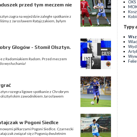
OKS 
gaduszek przed tym meczem nie
MOKS
Kos
sztyn zagra na wyjeździe zaległe spotkanie z
Kobi
iśmy z Jarosławem Ratajczakiem, byłym
Typy 
Wsz
Wia
Wyda
bry Głogów - Stomil Olsztyn.
Arty
Wyw
siebie z Radomiakiem Radom. Przed meczem
Feli
do wysłuchania!
ygrać
lsztyn rozegra ligowe spotkanie z Chrobrym
 olsztyńskim zawodnikiem Jarosławem
atajczak w Pogoni Siedlce
i nowymi piłkarzami Pogoni Siedlce. Czarnecki
atajczak związał się z Pogonią dwuletnim