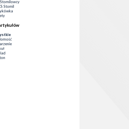
Stomilowcy
 Stomil
zykówka
ety
artykułów
ystkie
domość
rzenie
kuł
iad
eton