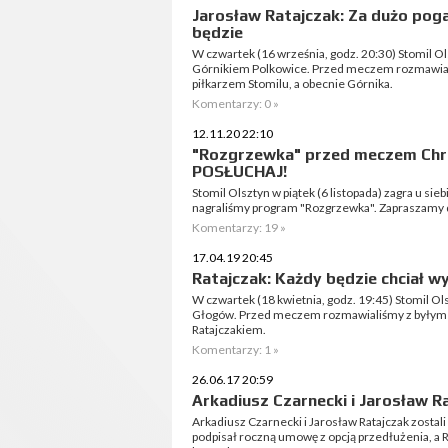
Jarosław Ratajczak: Za dużo po
będzie
W czwartek (16 września, godz. 20:30) Stomil Ol
Górnikiem Polkowice. Przed meczem rozmawial
piłkarzem Stomilu, a obecnie Górnika.
Komentarzy: 0 »
12.11.20 22:10
"Rozgrzewka" przed meczem Chro
POSŁUCHAJ!
Stomil Olsztyn w piątek (6 listopada) zagra u 
nagraliśmy program "Rozgrzewka". Zapraszamy 
Komentarzy: 19 »
17.04.19 20:45
Ratajczak: Każdy będzie chciał w
W czwartek (18 kwietnia, godz. 19:45) Stomil O
Głogów. Przed meczem rozmawialiśmy z byłym
Ratajczakiem.
Komentarzy: 1 »
26.06.17 20:59
Arkadiusz Czarnecki i Jarosław R
Arkadiusz Czarnecki i Jarosław Ratajczak zostal
podpisał roczną umowę z opcją przedłużenia, a R