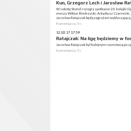
Kun, Grzegorz Lech i Jarosław Ra
W sobotę Stomil rozegra spotkanie 20. kolejki I 
meczu Wiktor Biedrzycki, Arkadiusz Czarnecki, P
Jarosław Ratajczak będą zagrożeni wykluczającą ż
Komentarzy: 0 »
12.02.17 17:59
Ratajczak: Na ligę będziemy w fo
Jarosław Ratajczak był kolejnym rozmówcą po sp
Komentarzy: 0 »