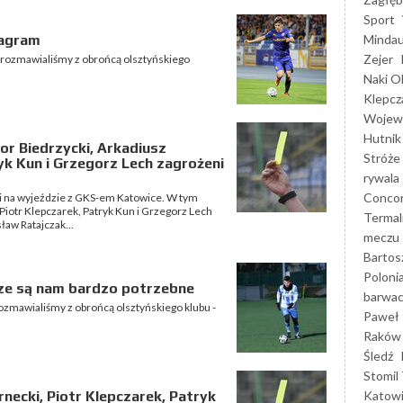
Sport
Mindau
zagram
Zejer
 rozmawialiśmy z obrońcą olsztyńskiego
Naki O
Klepcz
Wojewó
Hutnik
or Biedrzycki, Arkadiusz
Stróże
ryk Kun i Grzegorz Lech zagrożeni
rywala
Concor
ligi na wyjeździe z GKS-em Katowice. W tym
Piotr Klepczarek, Patryk Kun i Grzegorz Lech
Termal
ław Ratajczak...
meczu
Bartos
Poloni
dze są nam bardzo potrzebne
barwac
ozmawialiśmy z obrońcą olsztyńskiego klubu -
Paweł 
Raków
Śledź
Stomil 
Katow
necki, Piotr Klepczarek, Patryk