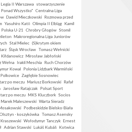
Legia II Warszawa
stowarzyszenie
l Ponad Wszystko"
Centralna Liga
ów
Dawid Mieczkowski
Rozmowa przed
m
Yasuhiro Katō
Olimpia II Elbląg
Kamil
Polska U-21
Chrobry Głogów
Stomil
elieton
Makroregionalna Liga Juniorów
zych
Stal Mielec
(S)krytym okiem
arz
Śląsk Wrocław
Tomasz Wełnicki
 Kiłdanowicz
Mirosław Jabłoński
z Wełna
Irakli Meschia
Ruch Chorzów
ymyr Kowal
Polonia Lidzbark Warmiński
 Polkowice
Zagłębie Sosnowiec
arz po meczu
Mariusz Borkowski
Rafał
a
Jarosław Ratajczak
Polsat Sport
arz po meczu
MKS Kluczbork
Socios
Marek Maleszewski
Warta Sieradz
Mosakowski
Podbeskidzie Bielsko-Biała
 Olsztyn - koszykówka
Tomasz Asensky
 Kraszewski
Wołodymyr Tanczyk
Ernest
ł
Adrian Stawski
Lukáš Kubáň
Kotwica