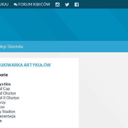
UKAJ
FORUM KIBICÓW
lep Stomilu
UKIWARKA ARTYKUŁÓW
orie
ystkie
il Cup
il Olsztyn
l II Olsztyn
orzy
ion
 Stadion
ezentacja
ce