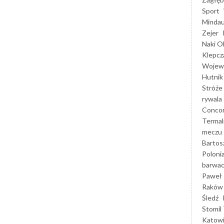
Sport
Mindau
Zejer
Naki O
Klepcz
Wojewó
Hutnik
Stróże
rywala
Concor
Termal
meczu
Bartos
Poloni
barwac
Paweł 
Raków
Śledź
Stomil 
Katow