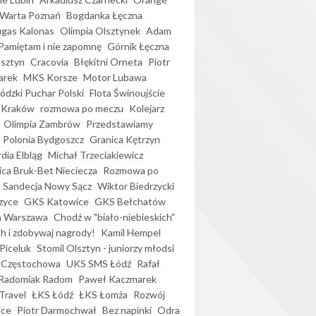
Warta Poznań
Bogdanka Łęczna
gas Kalonas
Olimpia Olsztynek
Adam
Pamiętam i nie zapomnę
Górnik Łęczna
lsztyn
Cracovia
Błękitni Orneta
Piotr
arek
MKS Korsze
Motor Lubawa
dzki Puchar Polski
Flota Świnoujście
 Kraków
rozmowa po meczu
Kolejarz
Olimpia Zambrów
Przedstawiamy
Polonia Bydgoszcz
Granica Kętrzyn
dia Elbląg
Michał Trzeciakiewicz
ica Bruk-Bet Nieciecza
Rozmowa po
Sandecja Nowy Sącz
Wiktor Biedrzycki
zyce
GKS Katowice
GKS Bełchatów
a Warszawa
Chodź w "biało-niebieskich"
h i zdobywaj nagrody!
Kamil Hempel
Piceluk
Stomil Olsztyn - juniorzy młodsi
 Częstochowa
UKS SMS Łódź
Rafał
Radomiak Radom
Paweł Kaczmarek
Travel
ŁKS Łódź
ŁKS Łomża
Rozwój
ice
Piotr Darmochwał
Bez napinki
Odra