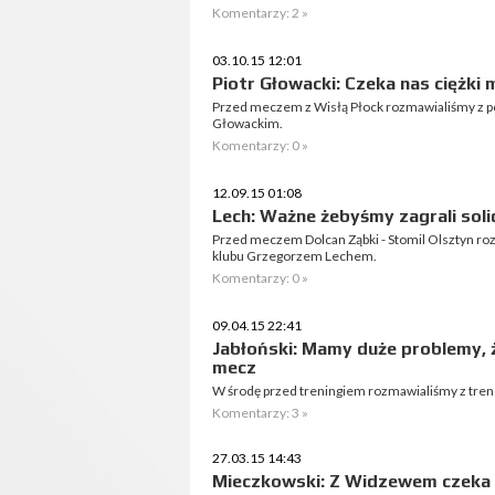
Komentarzy: 2 »
03.10.15 12:01
Piotr Głowacki: Czeka nas ciężki 
Przed meczem z Wisłą Płock rozmawialiśmy z p
Głowackim.
Komentarzy: 0 »
12.09.15 01:08
Lech: Ważne żebyśmy zagrali soli
Przed meczem Dolcan Ząbki - Stomil Olsztyn r
klubu Grzegorzem Lechem.
Komentarzy: 0 »
09.04.15 22:41
Jabłoński: Mamy duże problemy,
mecz
W środę przed treningiem rozmawialiśmy z tre
Komentarzy: 3 »
27.03.15 14:43
Mieczkowski: Z Widzewem czeka 