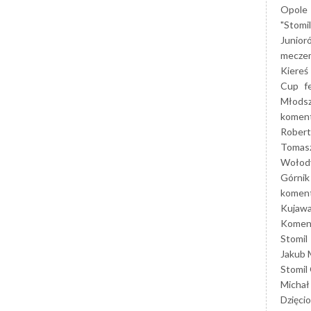
Opole
"Stomi
Junior
mecze
Kiereś
Cup
f
Młods
koment
Robert
Tomas
Wołod
Górnik
koment
Kujaw
Koment
Stomil
Jakub 
Stomil
Michał
Dzięcio