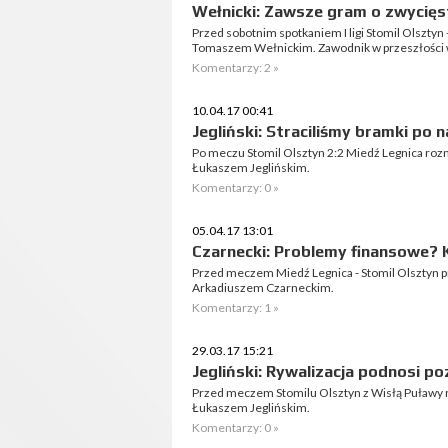
Wełnicki: Zawsze gram o zwycię
Przed sobotnim spotkaniem I ligi Stomil Olsztyn
Tomaszem Wełnickim. Zawodnik w przeszłości w
Komentarzy: 2 »
10.04.17 00:41
Jegliński: Straciliśmy bramki po 
Po meczu Stomil Olsztyn 2:2 Miedź Legnica roz
Łukaszem Jeglińskim.
Komentarzy: 0 »
05.04.17 13:01
Czarnecki: Problemy finansowe? 
Przed meczem Miedź Legnica - Stomil Olsztyn 
Arkadiuszem Czarneckim.
Komentarzy: 1 »
29.03.17 15:21
Jegliński: Rywalizacja podnosi 
Przed meczem Stomilu Olsztyn z Wisłą Puławy
Łukaszem Jeglińskim.
Komentarzy: 0 »