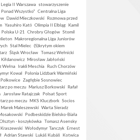
Legia II Warszawa
stowarzyszenie
l Ponad Wszystko"
Centralna Liga
ów
Dawid Mieczkowski
Rozmowa przed
m
Yasuhiro Katō
Olimpia II Elbląg
Kamil
Polska U-21
Chrobry Głogów
Stomil
elieton
Makroregionalna Liga Juniorów
zych
Stal Mielec
(S)krytym okiem
arz
Śląsk Wrocław
Tomasz Wełnicki
 Kiłdanowicz
Mirosław Jabłoński
z Wełna
Irakli Meschia
Ruch Chorzów
ymyr Kowal
Polonia Lidzbark Warmiński
 Polkowice
Zagłębie Sosnowiec
arz po meczu
Mariusz Borkowski
Rafał
a
Jarosław Ratajczak
Polsat Sport
arz po meczu
MKS Kluczbork
Socios
Marek Maleszewski
Warta Sieradz
Mosakowski
Podbeskidzie Bielsko-Biała
 Olsztyn - koszykówka
Tomasz Asensky
 Kraszewski
Wołodymyr Tanczyk
Ernest
ł
Adrian Stawski
Lukáš Kubáň
Kotwica