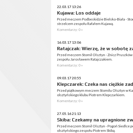
22.03.17 13:26
Kujawa: Los oddaje
Przed meczem Podbeskidzie Bielsko-Biała - Sto
strzelcem zespołu Rafałem Kujawą.
Komentarzy: 0 »
16.03.17 13:06
Ratajczak: Wierzę, że w sobotę 
Przed meczem Stomil Olsztyn - Znicz Pruszków
zespołu Jarosławem Ratajczakiem.
Komentarzy: 0 »
09.03.17 20:55
Klepczarek: Czeka nas ciężkie za
Przed piątkowym meczem Stomilu Olsztyn w Ka
olsztyńskiego klubu Piotrem Klepczarkiem.
Komentarzy: 0 »
27.05.16 21:13
Skiba: Czekamy na upragnione z
Przed meczem Stomil Olsztyn - Pogoń Siedlce 
olsztyńskiego zespołu Piotrem Skibą.