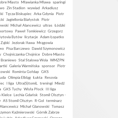
bre Miasto
Mławianka Mława
sparingi
ewo
Zin Stadion
wywiad
Arkadiusz
ki
Tęcza Biskupiec
Arka Gdynia
Piotr
cki
Jagiellonia Białystok
Piotr
ewski
Michał Alancewicz
ultras
Łódzki
portowy
Paweł Tomkiewicz
Grzegorz
Bytovia Bytów
licytacje
Adam Łopatko
 Ząbki
Jeziorak Iława
Mrągowia
wo
Pisa Barczewo
Dawid Szymonowicz
y
Chojniczanka Chojnice
Dobre Miasto
 Braniewo
Stal Stalowa Wola
WMZPN
artki
Galeria Warmińska
sponsor
Piotr
kowski
Rominta Gołdap
GKS
uda
Olimpia Elbląg
Łukta
Resovia
iec
I liga
Ultra(S)tomiL
treningi
Miedź
a
GKS Tychy
Wisła Płock
III liga
 Kielce
Lechia Gdańsk
Stomil Olsztyn -
y
AS Stomil Olsztyn
R-Gol
terminarz
Alancewicz
Michał Glanowski
Tomasz
Szymon Kaźmierowski
Górnik Zabrze
ie Lubin
Arkadiusz Czarnecki
Orange