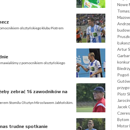
Nowe M
Tomasz
Mazowi
mecz
Andrze
omocnikiem olsztyńskiego klubu Piotrem
budowa
Prusz
Łukasz 
Artur 
Garbar
dnie
konkur
ozmawialiśmy z pomocnikiem olsztyńskiego
Biedrz
Pogoń 
Gutów
przyg
 żeby zebrać 16 zawodników na
Piotr S
Jarocin
nerem Stomilu Olsztyn Mirosławem Jabłońskim.
Jacek 
Czeres
Bytom
Motor 
nas trudne spotkanie