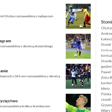
mil Olsztyn rozmawialiśmy z najlepszym
Stomi
Olszty
Andrze
Łukasz
zagram
Stomil 
 rozmawialiśmy z obrońcą olsztyńskiego
Bartkow
kontuz
Stomil
gadżet
danie
Paweł 
towicach z GKS-em rozmawialiśmy z obrońcą
Znicz B
konfer
bilety
Polska
stomil-
wycięstwo
Grzym
porozmawialiśmy krótko z bramkarzem
Wigry 