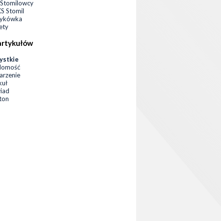
Stomilowcy
 Stomil
zykówka
ety
artykułów
ystkie
domość
rzenie
kuł
iad
eton