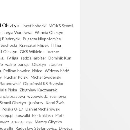
l Olsztyn
Józef Łobocki
MOKS Stomil
n
Legia Warszawa
Warmia Olsztyn
j Biedrzycki
Puszcza Niepołomice
 Suchocki
Krzysztof Filipek
II liga
II Olsztyn
GKS Wikielec
Bartosz
IV liga
sędzia
arbiter
Dominik Kun
ski
je
walne
zarząd
Olsztyn
stadion
u
Pelikan Łowicz
kibice
Widzew Łódź
y
Puchar Polski
Michał Świderski
Baranowski
Okocimski KS Brzesko
iała Piska
Zbigniew Kaczmarek
encja prasowa
wypowiedź
rozmowa
Stomil Olsztyn - juniorzy
Karol Żwir
Polska U-17
Daniel Michałowski
sklep.pl
koszulki
Ekstraklasa
Piotr
owicz
Mamry Giżycko
Artur Aluszyk
Suwałki
Radosław Stefanowicz
Drwęca