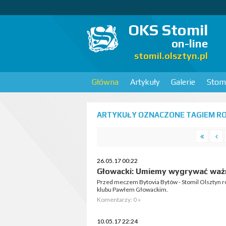
OKS Stomil
on-line
stomil.olsztyn.pl
Główna
Artykuły
Galerie
Stomi
ARTYKUŁY OZNACZONE TAGIEM R
26.05.17 00:22
Głowacki: Umiemy wygrywać waż
Przed meczem Bytovia Bytów - Stomil Olsztyn 
klubu Pawłem Głowackim.
Komentarzy: 0 »
10.05.17 22:24