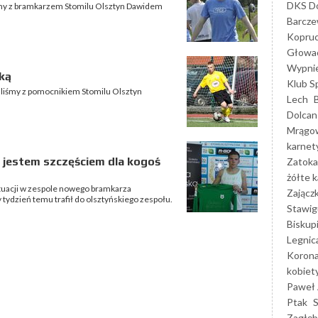
DKS Do
y z bramkarzem Stomilu Olsztyn Dawidem
Barcz
Kopruc
Głowa
Wypni
ką
Klub S
aliśmy z pomocnikiem Stomilu Olsztyn
Lech
Dolcan
Mrągo
karnet
h jestem szczęściem dla kogoś
Zatoka
żółte k
ytuacji w zespole nowego bramkarza
Zającz
ydzień temu trafił do olsztyńskiego zespołu.
Stawig
Biskup
Legnic
Korona
kobiet
Paweł 
Ptak
Zagłęb