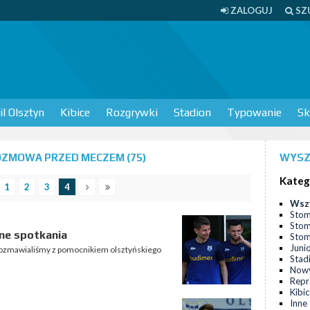
ZALOGUJ
SZ
l Olsztyn
Kibice
Rozgrywki
Stadion
Typowanie
Sk
OZMOWA PRZED MECZEM (75)
WYSZ
Kateg
1
2
3
4
Wsz
Stom
Stom
ne spotkania
Stomi
Juni
rozmawialiśmy z pomocnikiem olsztyńskiego
Stad
Nowy
Repr
Kibi
Inne