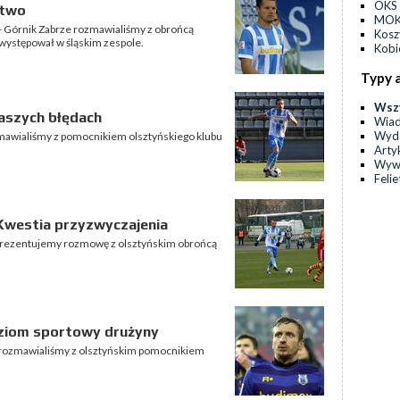
OKS 
stwo
MOKS
 - Górnik Zabrze rozmawialiśmy z obrońcą
Kos
ystępował w śląskim zespole.
Kobi
Typy 
Wsz
naszych błędach
Wia
Wyda
mawialiśmy z pomocnikiem olsztyńskiego klubu
Arty
Wyw
Feli
Kwestia przyzwyczajenia
prezentujemy rozmowę z olsztyńskim obrońcą
poziom sportowy drużyny
 rozmawialiśmy z olsztyńskim pomocnikiem