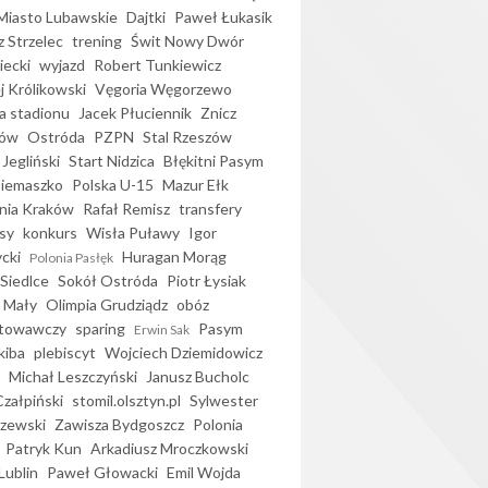
iasto Lubawskie
Dajtki
Paweł Łukasik
 Strzelec
trening
Świt Nowy Dwór
ecki
wyjazd
Robert Tunkiewicz
j Królikowski
Vęgoria Węgorzewo
 stadionu
Jacek Płuciennik
Znicz
ków
Ostróda
PZPN
Stal Rzeszów
Jegliński
Start Nidzica
Błękitni Pasym
Siemaszko
Polska U-15
Mazur Ełk
nia Kraków
Rafał Remisz
transfery
sy
konkurs
Wisła Puławy
Igor
ycki
Huragan Morąg
Polonia Pasłęk
Siedlce
Sokół Ostróda
Piotr Łysiak
 Mały
Olimpia Grudziądz
obóz
otowawczy
sparing
Pasym
Erwin Sak
kiba
plebiscyt
Wojciech Dziemidowicz
Michał Leszczyński
Janusz Bucholc
Czałpiński
stomil.olsztyn.pl
Sylwester
zewski
Zawisza Bydgoszcz
Polonia
Patryk Kun
Arkadiusz Mroczkowski
Lublin
Paweł Głowacki
Emil Wojda