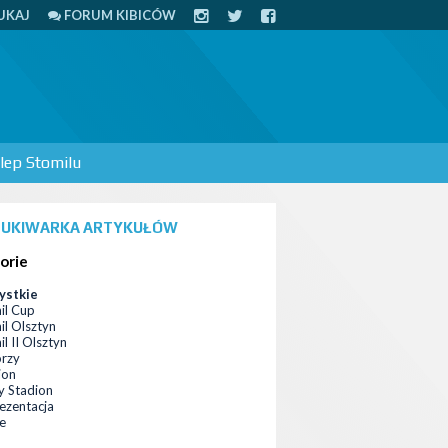
UKAJ
FORUM KIBICÓW
lep Stomilu
UKIWARKA ARTYKUŁÓW
orie
ystkie
il Cup
il Olsztyn
l II Olsztyn
orzy
ion
 Stadion
ezentacja
ce