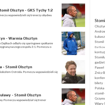
omil Olsztyn - GKS Tychy 1:2
 meczu wypowiedzieli się trenerzy obydwu
Stomi
Olszty
Andrze
Łukasz
tyn - Warmia Olsztyn
Stomil 
ch Dajtkach odbyło się sparingowe spotkanie
 wygraną naszego zespołu 3:1. Po meczu o
Bartkow
kontuz
Stomil
gadżet
 - Stomil Olsztyn
Paweł 
z Sokołem Ostróda. Po meczu wypowiedzieli się
Znicz B
konfer
bilety
Polska
stomil-
uławy - Stomil Olsztyn
Grzym
awy. Po meczu wypowiedział się trener
Wigry 