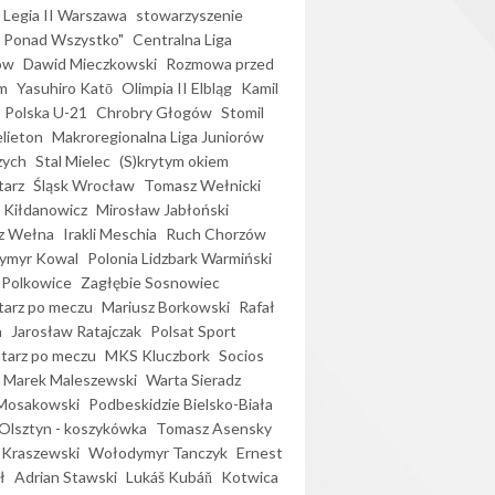
Legia II Warszawa
stowarzyszenie
l Ponad Wszystko"
Centralna Liga
ów
Dawid Mieczkowski
Rozmowa przed
m
Yasuhiro Katō
Olimpia II Elbląg
Kamil
Polska U-21
Chrobry Głogów
Stomil
elieton
Makroregionalna Liga Juniorów
zych
Stal Mielec
(S)krytym okiem
arz
Śląsk Wrocław
Tomasz Wełnicki
 Kiłdanowicz
Mirosław Jabłoński
z Wełna
Irakli Meschia
Ruch Chorzów
ymyr Kowal
Polonia Lidzbark Warmiński
 Polkowice
Zagłębie Sosnowiec
arz po meczu
Mariusz Borkowski
Rafał
a
Jarosław Ratajczak
Polsat Sport
arz po meczu
MKS Kluczbork
Socios
Marek Maleszewski
Warta Sieradz
Mosakowski
Podbeskidzie Bielsko-Biała
 Olsztyn - koszykówka
Tomasz Asensky
 Kraszewski
Wołodymyr Tanczyk
Ernest
ł
Adrian Stawski
Lukáš Kubáň
Kotwica