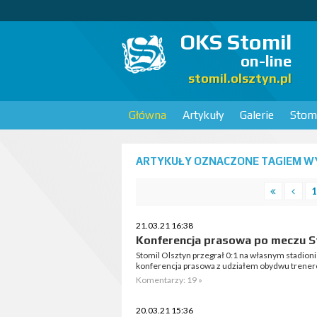
OKS Stomil
on-line
stomil.olsztyn.pl
Główna
Artykuły
Galerie
Stomi
ARTYKUŁY OZNACZONE TAGIEM WY
1
21.03.21 16:38
Konferencja prasowa po meczu St
Stomil Olsztyn przegrał 0:1 na własnym stadio
konferencja prasowa z udziałem obydwu trener
Komentarzy: 19 »
20.03.21 15:36