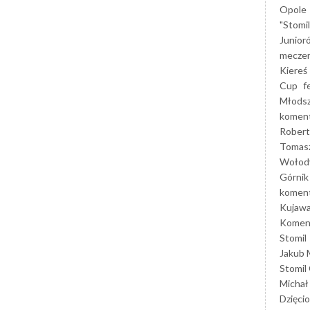
Opole
"Stomi
Junior
mecze
Kiereś
Cup
f
Młods
koment
Robert
Tomas
Wołod
Górnik
koment
Kujaw
Koment
Stomil
Jakub 
Stomil
Michał
Dzięcio