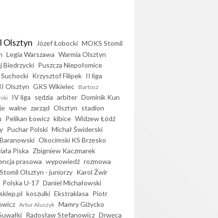
l Olsztyn
Józef Łobocki
MOKS Stomil
n
Legia Warszawa
Warmia Olsztyn
j Biedrzycki
Puszcza Niepołomice
 Suchocki
Krzysztof Filipek
II liga
II Olsztyn
GKS Wikielec
Bartosz
IV liga
sędzia
arbiter
Dominik Kun
ski
je
walne
zarząd
Olsztyn
stadion
u
Pelikan Łowicz
kibice
Widzew Łódź
y
Puchar Polski
Michał Świderski
Baranowski
Okocimski KS Brzesko
iała Piska
Zbigniew Kaczmarek
encja prasowa
wypowiedź
rozmowa
Stomil Olsztyn - juniorzy
Karol Żwir
Polska U-17
Daniel Michałowski
sklep.pl
koszulki
Ekstraklasa
Piotr
owicz
Mamry Giżycko
Artur Aluszyk
Suwałki
Radosław Stefanowicz
Drwęca