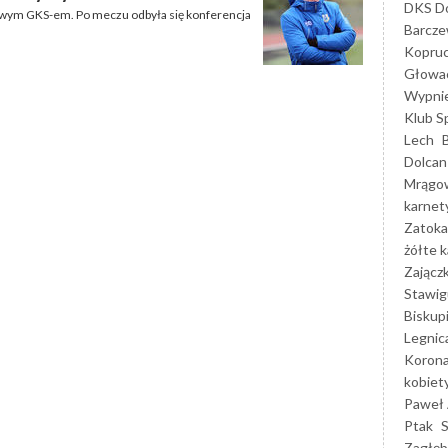
DKS Do
cowym GKS-em. Po meczu odbyła się konferencja
Barcz
Kopruc
Głowa
Wypni
Klub S
Lech
Dolcan
Mrągo
karnet
Zatoka
żółte k
Zającz
Stawig
Biskup
Legnic
Korona
kobiet
Paweł 
Ptak
Zagłęb