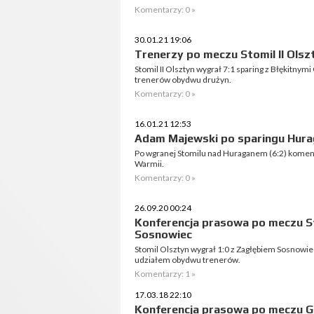
Komentarzy: 0 »
30.01.21 19:06
Trenerzy po meczu Stomil II Olszt
Stomil II Olsztyn wygrał 7:1 sparing z Błękitny
trenerów obydwu drużyn.
Komentarzy: 0 »
16.01.21 12:53
Adam Majewski po sparingu Hura
Po wgranej Stomilu nad Huraganem (6:2) komen
Warmii.
Komentarzy: 0 »
26.09.20 00:24
Konferencja prasowa po meczu St
Sosnowiec
Stomil Olsztyn wygrał 1:0 z Zagłębiem Sosnowie
udziałem obydwu trenerów.
Komentarzy: 1 »
17.03.18 22:10
Konferencja prasowa po meczu G