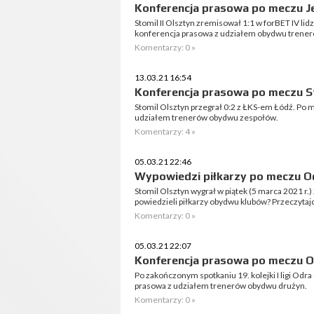
Konferencja prasowa po meczu Jez
Stomil II Olsztyn zremisował 1:1 w forBET IV lid
konferencja prasowa z udziałem obydwu trener
Komentarzy: 0 »
13.03.21 16:54
Konferencja prasowa po meczu St
Stomil Olsztyn przegrał 0:2 z ŁKS-em Łódź. Po 
udziałem trenerów obydwu zespołów.
Komentarzy: 4 »
05.03.21 22:46
Wypowiedzi piłkarzy po meczu Od
Stomil Olsztyn wygrał w piątek (5 marca 2021 r.
powiedzieli piłkarzy obydwu klubów? Przeczytaj
Komentarzy: 0 »
05.03.21 22:07
Konferencja prasowa po meczu Od
Po zakończonym spotkaniu 19. kolejki I ligi Odra
prasowa z udziałem trenerów obydwu drużyn.
Komentarzy: 0 »