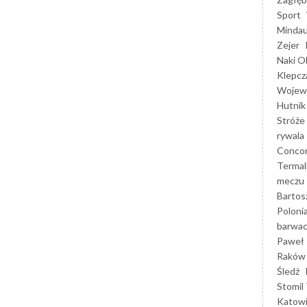
Sport
Mindau
Zejer
Naki O
Klepcz
Wojewó
Hutnik
Stróże
rywala
Concor
Termal
meczu
Bartos
Poloni
barwac
Paweł 
Raków
Śledź
Stomil 
Katow