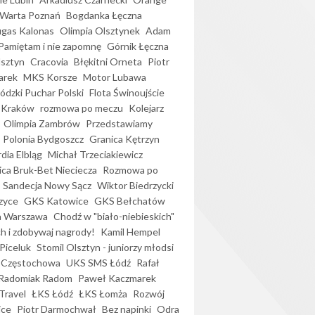
Warta Poznań
Bogdanka Łęczna
gas Kalonas
Olimpia Olsztynek
Adam
Pamiętam i nie zapomnę
Górnik Łęczna
lsztyn
Cracovia
Błękitni Orneta
Piotr
arek
MKS Korsze
Motor Lubawa
dzki Puchar Polski
Flota Świnoujście
 Kraków
rozmowa po meczu
Kolejarz
Olimpia Zambrów
Przedstawiamy
Polonia Bydgoszcz
Granica Kętrzyn
dia Elbląg
Michał Trzeciakiewicz
ica Bruk-Bet Nieciecza
Rozmowa po
Sandecja Nowy Sącz
Wiktor Biedrzycki
zyce
GKS Katowice
GKS Bełchatów
a Warszawa
Chodź w "biało-niebieskich"
h i zdobywaj nagrody!
Kamil Hempel
Piceluk
Stomil Olsztyn - juniorzy młodsi
 Częstochowa
UKS SMS Łódź
Rafał
Radomiak Radom
Paweł Kaczmarek
Travel
ŁKS Łódź
ŁKS Łomża
Rozwój
ice
Piotr Darmochwał
Bez napinki
Odra