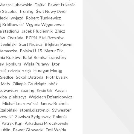
iasto Lubawskie
Dajtki
Paweł Łukasik
 Strzelec
trening
Świt Nowy Dwór
ecki
wyjazd
Robert Tunkiewicz
j Królikowski
Vęgoria Węgorzewo
 stadionu
Jacek Płuciennik
Znicz
ków
Ostróda
PZPN
Stal Rzeszów
Jegliński
Start Nidzica
Błękitni Pasym
Siemaszko
Polska U-15
Mazur Ełk
nia Kraków
Rafał Remisz
transfery
sy
konkurs
Wisła Puławy
Igor
ycki
Huragan Morąg
Polonia Pasłęk
Siedlce
Sokół Ostróda
Piotr Łysiak
 Mały
Olimpia Grudziądz
obóz
otowawczy
sparing
Pasym
Erwin Sak
kiba
plebiscyt
Wojciech Dziemidowicz
Michał Leszczyński
Janusz Bucholc
Czałpiński
stomil.olsztyn.pl
Sylwester
zewski
Zawisza Bydgoszcz
Polonia
Patryk Kun
Arkadiusz Mroczkowski
Lublin
Paweł Głowacki
Emil Wojda