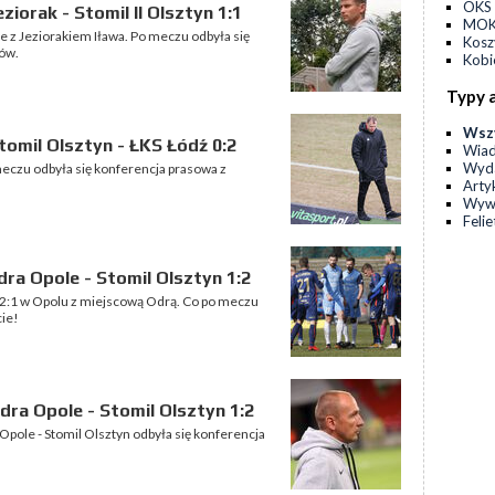
OKS 
iorak - Stomil II Olsztyn 1:1
MOKS
ze z Jeziorakiem Iława. Po meczu odbyła się
Kos
ów.
Kobi
Typy 
Wsz
omil Olsztyn - ŁKS Łódź 0:2
Wia
Wyda
meczu odbyła się konferencja prasowa z
Arty
Wyw
Feli
ra Opole - Stomil Olsztyn 1:2
) 2:1 w Opolu z miejscową Odrą. Co po meczu
cie!
ra Opole - Stomil Olsztyn 1:2
 Opole - Stomil Olsztyn odbyła się konferencja