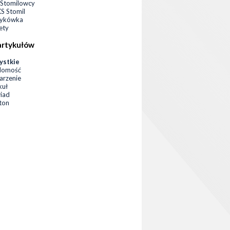
Stomilowcy
 Stomil
zykówka
ety
artykułów
ystkie
domość
rzenie
kuł
iad
eton