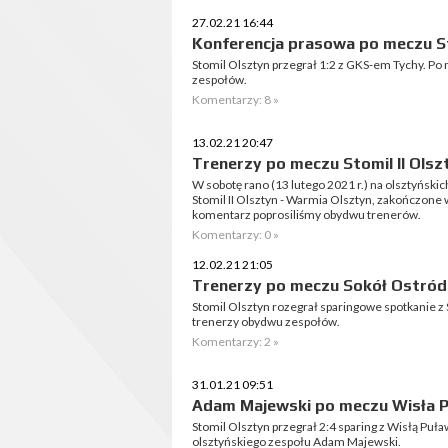
27.02.21 16:44
Konferencja prasowa po meczu St
Stomil Olsztyn przegrał 1:2 z GKS-em Tychy. Po
zespołów.
Komentarzy: 8 »
13.02.21 20:47
Trenerzy po meczu Stomil II Olsz
W sobotę rano (13 lutego 2021 r.) na olsztyński
Stomil II Olsztyn - Warmia Olsztyn, zakończone
komentarz poprosiliśmy obydwu trenerów.
Komentarzy: 0 »
12.02.21 21:05
Trenerzy po meczu Sokół Ostróda
Stomil Olsztyn rozegrał sparingowe spotkanie 
trenerzy obydwu zespołów.
Komentarzy: 2 »
31.01.21 09:51
Adam Majewski po meczu Wisła P
Stomil Olsztyn przegrał 2:4 sparing z Wisłą Puł
olsztyńskiego zespołu Adam Majewski.