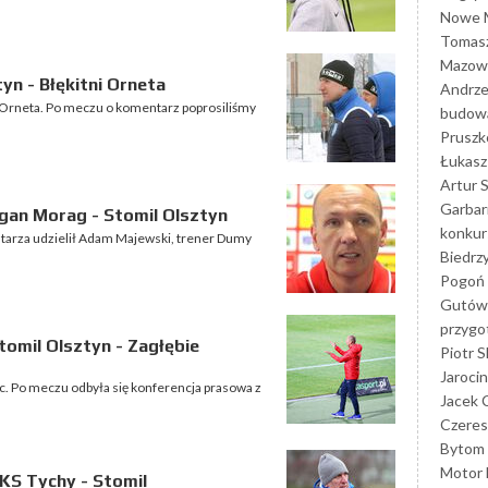
Nowe M
Tomasz
Mazowi
yn - Błękitni Orneta
Andrze
mi Orneta. Po meczu o komentarz poprosiliśmy
budowa
Prusz
Łukasz 
Artur 
Garbar
gan Morag - Stomil Olsztyn
konkur
tarza udzielił Adam Majewski, trener Dumy
Biedrz
Pogoń 
Gutów
przyg
omil Olsztyn - Zagłębie
Piotr S
Jarocin
c. Po meczu odbyła się konferencja prasowa z
Jacek 
Czeres
Bytom
Motor 
KS Tychy - Stomil