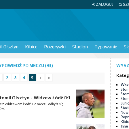
ZALOGUJ
SZ
l Olsztyn
Kibice
Rozgrywki
Stadion
Typowanie
Sk
POWIEDŹ PO MECZU (93)
WYSZ
Kateg
2
3
4
5
Wsz
Stom
Stom
omil Olsztyn - Widzew Łódź 0:1
Stomi
Juni
nie z Widzewem Łódź. Po meczu odbyła się
Stad
ów.
Nowy
Repr
Kibi
Inne