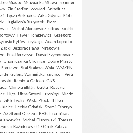
bre Miasto
Mławianka Mława
sparingi
ewo
Zin Stadion
wywiad
Arkadiusz
ki
Tęcza Biskupiec
Arka Gdynia
Piotr
cki
Jagiellonia Białystok
Piotr
ewski
Michał Alancewicz
ultras
Łódzki
portowy
Paweł Tomkiewicz
Grzegorz
Bytovia Bytów
licytacje
Adam Łopatko
 Ząbki
Jeziorak Iława
Mrągowia
wo
Pisa Barczewo
Dawid Szymonowicz
y
Chojniczanka Chojnice
Dobre Miasto
 Braniewo
Stal Stalowa Wola
WMZPN
artki
Galeria Warmińska
sponsor
Piotr
kowski
Rominta Gołdap
GKS
uda
Olimpia Elbląg
Łukta
Resovia
iec
I liga
Ultra(S)tomiL
treningi
Miedź
a
GKS Tychy
Wisła Płock
III liga
 Kielce
Lechia Gdańsk
Stomil Olsztyn -
y
AS Stomil Olsztyn
R-Gol
terminarz
Alancewicz
Michał Glanowski
Tomasz
Szymon Kaźmierowski
Górnik Zabrze
ie Lubin
Arkadiusz Czarnecki
Orange