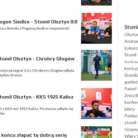
goń Siedlce - Stomil Olsztyn 0:0
Stomi
zu Stomilu z Pogonią Siedlce i wypowiedzi
Olszty
Andrze
Łukasz
Stomil 
tomil Olsztyn - Chrobry Głogów
Bartkow
kontuz
lsztyn przegrał 1:3 z Chrobrym Głogów odbyła
Stomil
obydwu drużyn.
gadżet
Paweł 
Znicz B
omil Olsztyn - KKS 1925 Kalisz
konfer
bilety
:1 z KKS-em 1925 Kalisz. Po meczu odbyła się
ów.
Polska
stomil-
Grzym
 końcu złapać tę dobrą serię
Wigry 