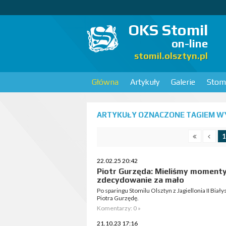
OKS Stomil
on-line
stomil.olsztyn.pl
Główna
Artykuły
Galerie
Stomi
ARTYKUŁY OZNACZONE TAGIEM WY
1
22.02.25 20:42
Piotr Gurzęda: Mieliśmy momenty n
zdecydowanie za mało
Po sparingu Stomilu Olsztyn z Jagiellonia II Biał
Piotra Gurzędę.
Komentarzy: 0 »
21.10.23 17:16