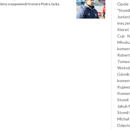
Opole
śmy o wypowiedź trenera Piotra Jacka.
"Stomi
Junior
mecze
Kiereś
Cup
f
Młods
koment
Robert
Tomas
Wołod
Górnik
koment
Kujaw
Koment
Stomil
Jakub 
Stomil
Michał
Dzięcio