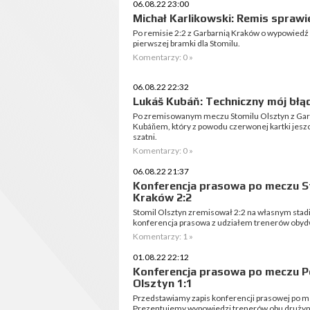
06.08.22 23:00
Michał Karlikowski: Remis sprawi
Po remisie 2:2 z Garbarnią Kraków o wypowiedź 
pierwszej bramki dla Stomilu.
Komentarzy: 0 »
06.08.22 22:32
Lukáš Kubáň: Techniczny mój błąd,
Po zremisowanym meczu Stomilu Olsztyn z Garb
Kubáňem, który z powodu czerwonej kartki jesz
szatni.
Komentarzy: 0 »
06.08.22 21:37
Konferencja prasowa po meczu St
Kraków 2:2
Stomil Olsztyn zremisował 2:2 na własnym stadi
konferencja prasowa z udziałem trenerów oby
Komentarzy: 1 »
01.08.22 22:12
Konferencja prasowa po meczu P
Olsztyn 1:1
Przedstawiamy zapis konferencji prasowej po m
Prezentujemy wypowiedzi trenerów obu drużyn