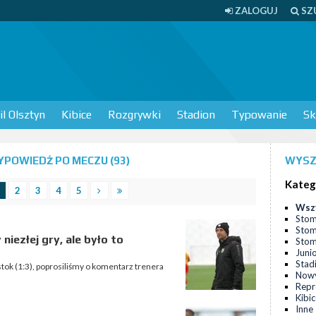
ZALOGUJ
SZ
l Olsztyn
Kibice
Rozgrywki
Stadion
Typowanie
Sk
POWIEDŹ PO MECZU (93)
WYSZ
Kateg
2
3
4
5
Wsz
Stom
Stom
iezłej gry, ale było to
Stomi
Juni
Stad
ystok (1:3), poprosiliśmy o komentarz trenera
Nowy
Repr
Kibi
Inne