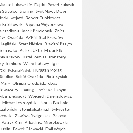
iasto Lubawskie
Dajtki
Paweł Łukasik
 Strzelec
trening
Świt Nowy Dwór
ecki
wyjazd
Robert Tunkiewicz
j Królikowski
Vęgoria Węgorzewo
 stadionu
Jacek Płuciennik
Znicz
ków
Ostróda
PZPN
Stal Rzeszów
Jegliński
Start Nidzica
Błękitni Pasym
Siemaszko
Polska U-15
Mazur Ełk
nia Kraków
Rafał Remisz
transfery
sy
konkurs
Wisła Puławy
Igor
ycki
Huragan Morąg
Polonia Pasłęk
Siedlce
Sokół Ostróda
Piotr Łysiak
 Mały
Olimpia Grudziądz
obóz
otowawczy
sparing
Pasym
Erwin Sak
kiba
plebiscyt
Wojciech Dziemidowicz
Michał Leszczyński
Janusz Bucholc
Czałpiński
stomil.olsztyn.pl
Sylwester
zewski
Zawisza Bydgoszcz
Polonia
Patryk Kun
Arkadiusz Mroczkowski
Lublin
Paweł Głowacki
Emil Wojda