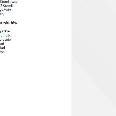
Stomilowcy
 Stomil
zykówka
ety
artykułów
ystkie
domość
rzenie
kuł
iad
eton