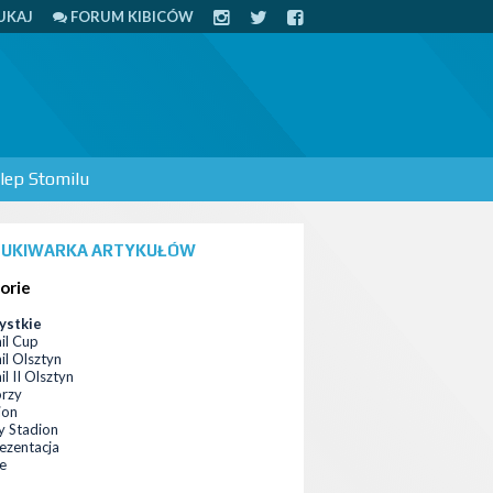
UKAJ
FORUM KIBICÓW
lep Stomilu
UKIWARKA ARTYKUŁÓW
orie
ystkie
il Cup
il Olsztyn
l II Olsztyn
orzy
ion
 Stadion
ezentacja
ce