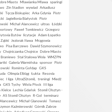
bre Miasto
Mławianka Mława
sparingi
ewo
Zin Stadion
wywiad
Arkadiusz
ki
Tęcza Biskupiec
Arka Gdynia
Piotr
cki
Jagiellonia Białystok
Piotr
ewski
Michał Alancewicz
ultras
Łódzki
portowy
Paweł Tomkiewicz
Grzegorz
Bytovia Bytów
licytacje
Adam Łopatko
 Ząbki
Jeziorak Iława
Mrągowia
wo
Pisa Barczewo
Dawid Szymonowicz
y
Chojniczanka Chojnice
Dobre Miasto
 Braniewo
Stal Stalowa Wola
WMZPN
artki
Galeria Warmińska
sponsor
Piotr
kowski
Rominta Gołdap
GKS
uda
Olimpia Elbląg
Łukta
Resovia
iec
I liga
Ultra(S)tomiL
treningi
Miedź
a
GKS Tychy
Wisła Płock
III liga
 Kielce
Lechia Gdańsk
Stomil Olsztyn -
y
AS Stomil Olsztyn
R-Gol
terminarz
Alancewicz
Michał Glanowski
Tomasz
Szymon Kaźmierowski
Górnik Zabrze
ie Lubin
Arkadiusz Czarnecki
Orange