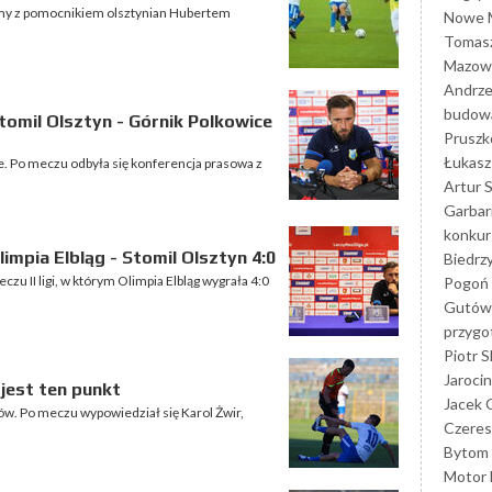
iśmy z pomocnikiem olsztynian Hubertem
Nowe M
Tomasz
Mazowi
Andrze
budowa
omil Olsztyn - Górnik Polkowice
Prusz
Łukasz 
e. Po meczu odbyła się konferencja prasowa z
Artur 
Garbar
konkur
mpia Elbląg - Stomil Olsztyn 4:0
Biedrz
u II ligi, w którym Olimpia Elbląg wygrała 4:0
Pogoń 
Gutów
przyg
Piotr S
Jarocin
 jest ten punkt
Jacek 
ów. Po meczu wypowiedział się Karol Żwir,
Czeres
Bytom
Motor 