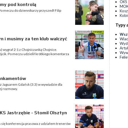
OKS 
iśmy pod kontrolą
MOKS
Po meczu do dziennikarzy przyszedł Filip
Kos
Kobi
Typy 
Wsz
tyn i musimy za ten klub walczyć
Wia
Wyda
Arty
u) wygrał 2:1 z Chojniczanką Chojnice.
Wyw
Wójcik. Po meczu udzielił krótkiego komentarza
Feli
mankamentów
 Jaguarem Gdańsk (3:3) w wywiadzie dla
tej rozmowy.
S Jastrzębie - Stomil Olsztyn
a się konferencja prasowa z udziałem trenerów