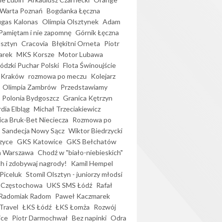
Warta Poznań
Bogdanka Łęczna
gas Kalonas
Olimpia Olsztynek
Adam
Pamiętam i nie zapomnę
Górnik Łęczna
lsztyn
Cracovia
Błękitni Orneta
Piotr
arek
MKS Korsze
Motor Lubawa
dzki Puchar Polski
Flota Świnoujście
 Kraków
rozmowa po meczu
Kolejarz
Olimpia Zambrów
Przedstawiamy
Polonia Bydgoszcz
Granica Kętrzyn
dia Elbląg
Michał Trzeciakiewicz
ica Bruk-Bet Nieciecza
Rozmowa po
Sandecja Nowy Sącz
Wiktor Biedrzycki
zyce
GKS Katowice
GKS Bełchatów
a Warszawa
Chodź w "biało-niebieskich"
h i zdobywaj nagrody!
Kamil Hempel
Piceluk
Stomil Olsztyn - juniorzy młodsi
 Częstochowa
UKS SMS Łódź
Rafał
Radomiak Radom
Paweł Kaczmarek
Travel
ŁKS Łódź
ŁKS Łomża
Rozwój
ice
Piotr Darmochwał
Bez napinki
Odra