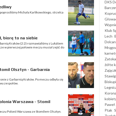
DKS Do
edliwy
Barcz
poprosiliśmy Michała Karlikowskiego, strzelca
Kopruc
Głowa
Wypni
Klub S
Lech
 biorę to na siebie
Dolcan
arnią Kraków (2:2) rozmawialiśmy z Lukášem
Mrągo
cze w pierwszej połowie meczu musiał zejść do
karnet
Zatoka
żółte k
omil Olsztyn - Garbarnia
Zającz
Stawig
onie z Garbarnią Kraków. Po meczu odbyła się
Biskup
dwu zespołów.
Legnic
Korona
kobiet
olonia Warszawa - Stomil
Paweł 
Ptak
eczu Polonii Warszawa ze Stomilem Olsztyn.
.
Zagłęb