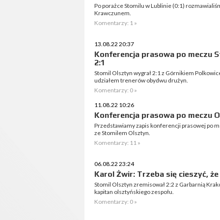
Po porażce Stomilu w Lublinie (0:1) rozmawial
Krawczunem.
Komentarzy: 1 »
13.08.22 20:37
Konferencja prasowa po meczu St
2:1
Stomil Olsztyn wygrał 2:1 z Górnikiem Polkowic
udziałem trenerów obydwu drużyn.
Komentarzy: 0 »
11.08.22 10:26
Konferencja prasowa po meczu Oli
Przedstawiamy zapis konferencji prasowej po mecz
ze Stomilem Olsztyn.
Komentarzy: 11 »
06.08.22 23:24
Karol Żwir: Trzeba się cieszyć, że
Stomil Olsztyn zremisował 2:2 z Garbarnią Krak
kapitan olsztyńskiego zespołu.
Komentarzy: 0 »