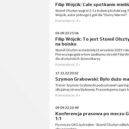
Filip Wójcik: Całe spotkanie miel
Stomil Olsztyn wygrał 2:1 z Kotwicą Kołobrzeg. 
Wójcik, autor jednego z goli dla "Dumy Warmii".
Komentarzy: 4 »
03.09.23 21:06
Filip Wójcik: To jest Stomil Olsz
na boisku
Stomil Olsztyn w niedzielę (3 września 2023 rok
Pierwszego gola w tym spotkaniu strzelił Filip 
dla olsztyńskich dziennikarzy.
Komentarzy: 2 »
17.12.22 20:32
Szymon Grabowski: Było dużo 
Trener Szymon Grabowski podsumował sparing z
oficjalnej strony klubowej. Prezentujemy zapis 
Komentarzy: 6 »
09.09.22 23:49
Konferencja prasowa po meczu GK
1:1
Po meczu GKS Jastrzębie - Stomil Olsztyn odbył
obu zespołów.