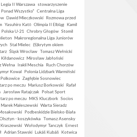
Legia II Warszawa
stowarzyszenie
l Ponad Wszystko"
Centralna Liga
ów
Dawid Mieczkowski
Rozmowa przed
m
Yasuhiro Katō
Olimpia II Elbląg
Kamil
Polska U-21
Chrobry Głogów
Stomil
elieton
Makroregionalna Liga Juniorów
zych
Stal Mielec
(S)krytym okiem
arz
Śląsk Wrocław
Tomasz Wełnicki
 Kiłdanowicz
Mirosław Jabłoński
z Wełna
Irakli Meschia
Ruch Chorzów
ymyr Kowal
Polonia Lidzbark Warmiński
 Polkowice
Zagłębie Sosnowiec
arz po meczu
Mariusz Borkowski
Rafał
a
Jarosław Ratajczak
Polsat Sport
arz po meczu
MKS Kluczbork
Socios
Marek Maleszewski
Warta Sieradz
Mosakowski
Podbeskidzie Bielsko-Biała
 Olsztyn - koszykówka
Tomasz Asensky
 Kraszewski
Wołodymyr Tanczyk
Ernest
ł
Adrian Stawski
Lukáš Kubáň
Kotwica