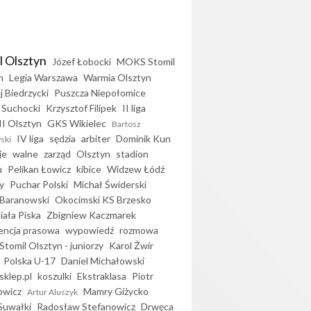
l Olsztyn
Józef Łobocki
MOKS Stomil
n
Legia Warszawa
Warmia Olsztyn
j Biedrzycki
Puszcza Niepołomice
 Suchocki
Krzysztof Filipek
II liga
II Olsztyn
GKS Wikielec
Bartosz
IV liga
sędzia
arbiter
Dominik Kun
ski
je
walne
zarząd
Olsztyn
stadion
u
Pelikan Łowicz
kibice
Widzew Łódź
y
Puchar Polski
Michał Świderski
Baranowski
Okocimski KS Brzesko
iała Piska
Zbigniew Kaczmarek
encja prasowa
wypowiedź
rozmowa
Stomil Olsztyn - juniorzy
Karol Żwir
Polska U-17
Daniel Michałowski
sklep.pl
koszulki
Ekstraklasa
Piotr
owicz
Mamry Giżycko
Artur Aluszyk
Suwałki
Radosław Stefanowicz
Drwęca