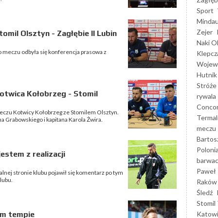
Sport
Mindau
Zejer
mil Olsztyn - Zagłębie II Lubin
Naki O
 Po meczu odbyła się konferencja prasowa z
Klepcz
Wojewó
Hutnik
Stróże
otwica Kołobrzeg - Stomil
rywala
Concor
eczu Kotwicy Kołobrzeg ze Stomilem Olsztyn.
Termal
 Grabowskiego i kapitana Karola Żwira.
meczu
Bartos
Poloni
stem z realizacji
barwac
Paweł 
jalnej stronie klubu pojawił się komentarz po tym
lubu.
Raków
Śledź
Stomil 
Katow
ym tempie