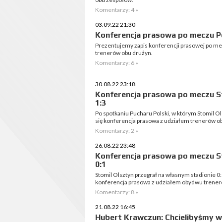
Komentarzy: 4 »
03.09.22 21:30
Konferencja prasowa po meczu Po
Prezentujemy zapis konferencji prasowej po mec
trenerów obu drużyn.
Komentarzy: 6 »
30.08.22 23:18
Konferencja prasowa po meczu S
1:3
Po spotkaniu Pucharu Polski, w którym Stomil O
się konferencja prasowa z udziałem trenerów 
Komentarzy: 2 »
26.08.22 23:48
Konferencja prasowa po meczu St
0:1
Stomil Olsztyn przegrał na własnym stadionie 0
konferencja prasowa z udziałem obydwu trener
Komentarzy: 8 »
21.08.22 16:45
Hubert Krawczun: Chcielibyśmy w