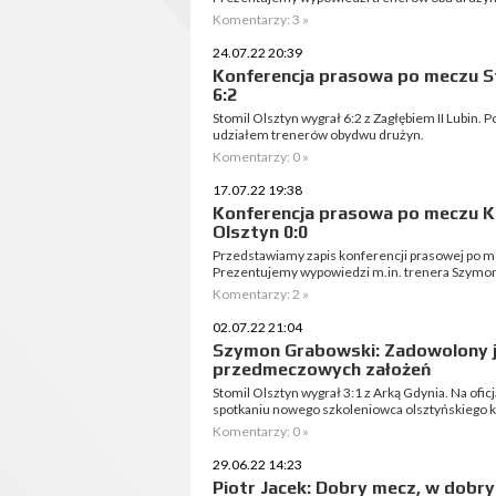
Komentarzy: 3 »
24.07.22 20:39
Konferencja prasowa po meczu Sto
6:2
Stomil Olsztyn wygrał 6:2 z Zagłębiem II Lubin.
udziałem trenerów obydwu drużyn.
Komentarzy: 0 »
17.07.22 19:38
Konferencja prasowa po meczu K
Olsztyn 0:0
Przedstawiamy zapis konferencji prasowej po m
Prezentujemy wypowiedzi m.in. trenera Szymona
Komentarzy: 2 »
02.07.22 21:04
Szymon Grabowski: Zadowolony je
przedmeczowych założeń
Stomil Olsztyn wygrał 3:1 z Arką Gdynia. Na ofic
spotkaniu nowego szkoleniowca olsztyńskiego k
Komentarzy: 0 »
29.06.22 14:23
Piotr Jacek: Dobry mecz, w dobr