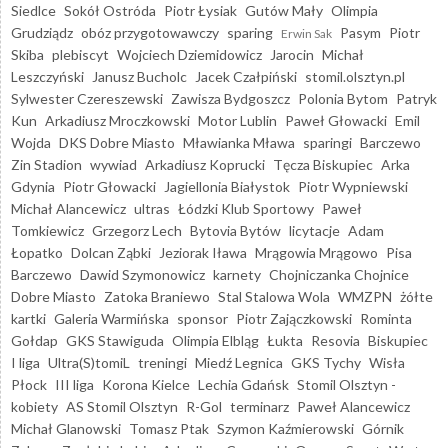
Siedlce
Sokół Ostróda
Piotr Łysiak
Gutów Mały
Olimpia
Grudziądz
obóz przygotowawczy
sparing
Pasym
Piotr
Erwin Sak
Skiba
plebiscyt
Wojciech Dziemidowicz
Jarocin
Michał
Leszczyński
Janusz Bucholc
Jacek Czałpiński
stomil.olsztyn.pl
Sylwester Czereszewski
Zawisza Bydgoszcz
Polonia Bytom
Patryk
Kun
Arkadiusz Mroczkowski
Motor Lublin
Paweł Głowacki
Emil
Wojda
DKS Dobre Miasto
Mławianka Mława
sparingi
Barczewo
Zin Stadion
wywiad
Arkadiusz Koprucki
Tęcza Biskupiec
Arka
Gdynia
Piotr Głowacki
Jagiellonia Białystok
Piotr Wypniewski
Michał Alancewicz
ultras
Łódzki Klub Sportowy
Paweł
Tomkiewicz
Grzegorz Lech
Bytovia Bytów
licytacje
Adam
Łopatko
Dolcan Ząbki
Jeziorak Iława
Mrągowia Mrągowo
Pisa
Barczewo
Dawid Szymonowicz
karnety
Chojniczanka Chojnice
Dobre Miasto
Zatoka Braniewo
Stal Stalowa Wola
WMZPN
żółte
kartki
Galeria Warmińska
sponsor
Piotr Zajączkowski
Rominta
Gołdap
GKS Stawiguda
Olimpia Elbląg
Łukta
Resovia
Biskupiec
I liga
Ultra(S)tomiL
treningi
Miedź Legnica
GKS Tychy
Wisła
Płock
III liga
Korona Kielce
Lechia Gdańsk
Stomil Olsztyn -
kobiety
AS Stomil Olsztyn
R-Gol
terminarz
Paweł Alancewicz
Michał Glanowski
Tomasz Ptak
Szymon Kaźmierowski
Górnik