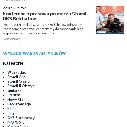
22.09.13 21:57
Konferencja prasowa po meczu Stomil -
GKS Bełchatów
Po meczu Stomil Olsztyn - GKS Bełchatów odbyła się
konferencja prasowa. Zapraszamy do zapoznania się z
wypowiedziami obydwu trenerów.
Komentarzy: 6 »
WYSZUKIWARKA ARTYKUŁÓW
Kategorie
Wszystkie
Stomil Cup
Stomil Olsztyn
Stomil II Olsztyn
Juniorzy
Stadion
Nowy Stadion
Reprezentacja
Kibice
Inne
OKS Stomilowcy
MOKS Stomil
Koszykówka