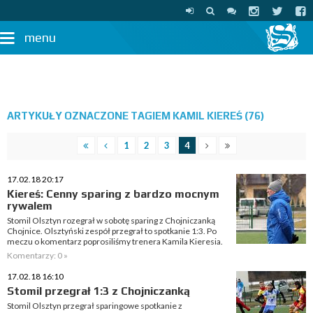
menu
ARTYKUŁY OZNACZONE TAGIEM KAMIL KIEREŚ (76)
1
2
3
4
17.02.18 20:17
Kiereś: Cenny sparing z bardzo mocnym
rywalem
Stomil Olsztyn rozegrał w sobotę sparing z Chojniczanką
Chojnice. Olsztyński zespół przegrał to spotkanie 1:3. Po
meczu o komentarz poprosiliśmy trenera Kamila Kieresia.
Komentarzy: 0 »
17.02.18 16:10
Stomil przegrał 1:3 z Chojniczanką
Stomil Olsztyn przegrał sparingowe spotkanie z