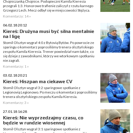
Chojniczanką Chojnice. Podopieczni Kamila Kieresia
przegrali 1:3. Honorowe trafienie zaliczył z rzutu karnego
Grzegorz Lech. Mecz odbył się w miejscowości Stężyca.
Komentarzy: 14 »
06.02.18 20:12
Kiereś: Drużyna musi być silna mentalnie
na I ligę
Stomil Olsztyn wygrał 4:0 z Bytovią Bytów. Po powrocie ze
sparingu o komentarz poprosiliśmy trenera olsztyńskiego
zespołu Kamila Kieresia. Trener powiedział nam także, co
się dzieje z zawodnikami, którzy we wtorkowym spotkaniu
nie zagrali.
Komentarzy: 1 »
03.02.18 20:21
Kiereś: Hiszpan ma ciekawe CV
Stomil Olsztyn wygrał 3:2 sparingowe spotkanie z
Legionovią Legionowo. Po meczu o komentarz poprosiliśmy
trenera olsztyńskiego zespołu Kamila Kieresia.
Komentarzy: 3 »
27.01.18 16:28
Kiereś: Nie wyprzedzajmy czasu, co
będzie w rundzie wiosennej
Stomil Olsztyn wygrał 3:1 sparingowe spotkanie z