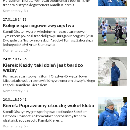
Huraganem Morąg. Po meczu o komentarz poprosiliśmy
trenera olsztyńskiego trenera Kamila Kieresia.
Komentarzy: 3 »
27.01.18 14:13
Kolejne sparingowe zwycięstwo
Stomil Olsztyn wygrał w kolejnym meczu sparingowym.
Tym razem pokonał trzecioligowy Huragan Morąg 3:1 (2:0).
Dwa gole dla "biało-niebieskich" zdobył Tomasz Zahorski, a
jednego dołożył Artur Siemaszko.
Komentarzy: 15 »
24.01.18 17:56
Kiereś: Każdy taki dzień jest bardzo
ważny
Po meczu sparingowym Stomil Olsztyn - Drwęca Nowe
Miasto Lubawskie rozmawialiśmy z trenerem olsztyńskiego
zespołu Kamilem Kieresiem.
Komentarzy: 1 »
20.01.18 20:41
Kiereś: Poprawiamy otoczkę wokół klubu
Stomil Olsztyn wygrał sparingowe spotkanie z Sokołem
Ostróda. Po meczu o komentarz poprosiliśmy trenera
olsztyńskiego zespołu Kamila Kieresia.
Komentarzy: 5 »