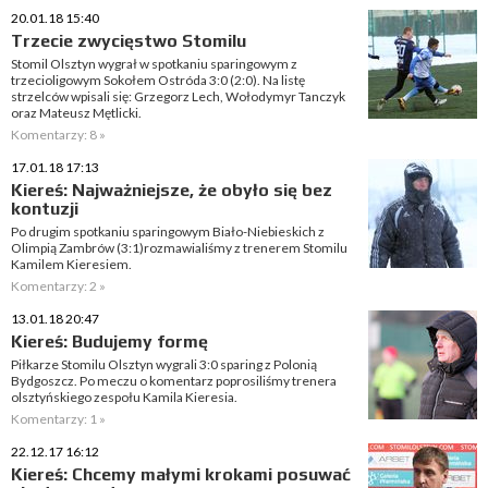
20.01.18 15:40
Trzecie zwycięstwo Stomilu
Stomil Olsztyn wygrał w spotkaniu sparingowym z
trzecioligowym Sokołem Ostróda 3:0 (2:0). Na listę
strzelców wpisali się: Grzegorz Lech, Wołodymyr Tanczyk
oraz Mateusz Mętlicki.
Komentarzy: 8 »
17.01.18 17:13
Kiereś: Najważniejsze, że obyło się bez
kontuzji
Po drugim spotkaniu sparingowym Biało-Niebieskich z
Olimpią Zambrów (3:1)rozmawialiśmy z trenerem Stomilu
Kamilem Kieresiem.
Komentarzy: 2 »
13.01.18 20:47
Kiereś: Budujemy formę
Piłkarze Stomilu Olsztyn wygrali 3:0 sparing z Polonią
Bydgoszcz. Po meczu o komentarz poprosiliśmy trenera
olsztyńskiego zespołu Kamila Kieresia.
Komentarzy: 1 »
22.12.17 16:12
Kiereś: Chcemy małymi krokami posuwać