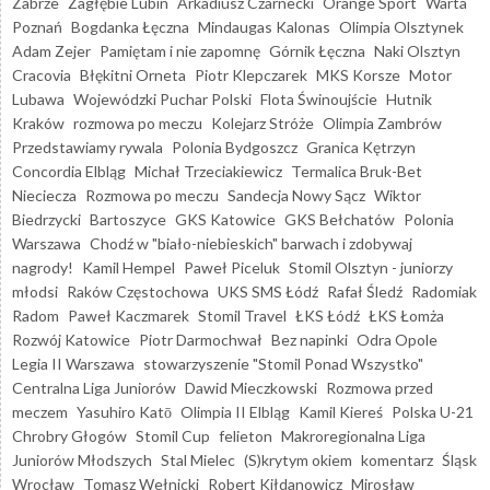
Zabrze
Zagłębie Lubin
Arkadiusz Czarnecki
Orange Sport
Warta
Poznań
Bogdanka Łęczna
Mindaugas Kalonas
Olimpia Olsztynek
Adam Zejer
Pamiętam i nie zapomnę
Górnik Łęczna
Naki Olsztyn
Cracovia
Błękitni Orneta
Piotr Klepczarek
MKS Korsze
Motor
Lubawa
Wojewódzki Puchar Polski
Flota Świnoujście
Hutnik
Kraków
rozmowa po meczu
Kolejarz Stróże
Olimpia Zambrów
Przedstawiamy rywala
Polonia Bydgoszcz
Granica Kętrzyn
Concordia Elbląg
Michał Trzeciakiewicz
Termalica Bruk-Bet
Nieciecza
Rozmowa po meczu
Sandecja Nowy Sącz
Wiktor
Biedrzycki
Bartoszyce
GKS Katowice
GKS Bełchatów
Polonia
Warszawa
Chodź w "biało-niebieskich" barwach i zdobywaj
nagrody!
Kamil Hempel
Paweł Piceluk
Stomil Olsztyn - juniorzy
młodsi
Raków Częstochowa
UKS SMS Łódź
Rafał Śledź
Radomiak
Radom
Paweł Kaczmarek
Stomil Travel
ŁKS Łódź
ŁKS Łomża
Rozwój Katowice
Piotr Darmochwał
Bez napinki
Odra Opole
Legia II Warszawa
stowarzyszenie "Stomil Ponad Wszystko"
Centralna Liga Juniorów
Dawid Mieczkowski
Rozmowa przed
meczem
Yasuhiro Katō
Olimpia II Elbląg
Kamil Kiereś
Polska U-21
Chrobry Głogów
Stomil Cup
felieton
Makroregionalna Liga
Juniorów Młodszych
Stal Mielec
(S)krytym okiem
komentarz
Śląsk
Wrocław
Tomasz Wełnicki
Robert Kiłdanowicz
Mirosław