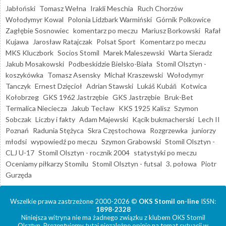
Jabłoński
Tomasz Wełna
Irakli Meschia
Ruch Chorzów
Wołodymyr Kowal
Polonia Lidzbark Warmiński
Górnik Polkowice
Zagłębie Sosnowiec
komentarz po meczu
Mariusz Borkowski
Rafał
Kujawa
Jarosław Ratajczak
Polsat Sport
Komentarz po meczu
MKS Kluczbork
Socios Stomil
Marek Maleszewski
Warta Sieradz
Jakub Mosakowski
Podbeskidzie Bielsko-Biała
Stomil Olsztyn -
koszykówka
Tomasz Asensky
Michał Kraszewski
Wołodymyr
Tanczyk
Ernest Dzięcioł
Adrian Stawski
Lukáš Kubáň
Kotwica
Kołobrzeg
GKS 1962 Jastrzębie
GKS Jastrzębie
Bruk-Bet
Termalica Nieciecza
Jakub Tecław
KKS 1925 Kalisz
Szymon
Sobczak
Liczby i fakty
Adam Majewski
Kącik bukmacherski
Lech II
Poznań
Radunia Stężyca
Skra Częstochowa
Rozgrzewka
juniorzy
młodsi
wypowiedź po meczu
Szymon Grabowski
Stomil Olsztyn -
CLJ U-17
Stomil Olsztyn - rocznik 2004
statystyki po meczu
Oceniamy piłkarzy Stomilu
Stomil Olsztyn - futsal
3. połowa
Piotr
Gurzęda
Wszelkie prawa zastrzeżone 2000-2026 ©
OKS Stomil on-line
ISSN:
1898-2328
Niniejsza witryna nie ma żadnego związku z klubem OKS Stomil
Olsztyn. Prezentujemy tutaj niezależne opinie na temat sytuacji w