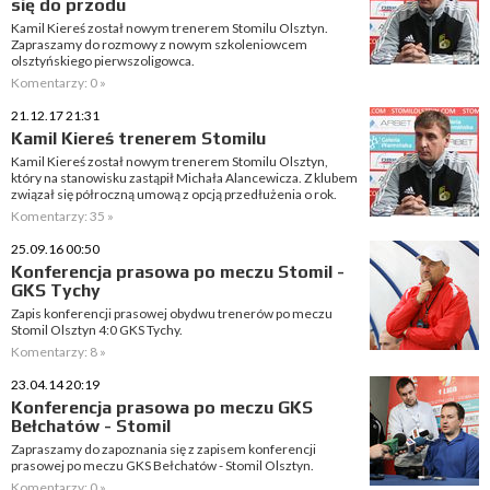
się do przodu
Kamil Kiereś został nowym trenerem Stomilu Olsztyn.
Zapraszamy do rozmowy z nowym szkoleniowcem
olsztyńskiego pierwszoligowca.
Komentarzy: 0 »
21.12.17 21:31
Kamil Kiereś trenerem Stomilu
Kamil Kiereś został nowym trenerem Stomilu Olsztyn,
który na stanowisku zastąpił Michała Alancewicza. Z klubem
związał się półroczną umową z opcją przedłużenia o rok.
Komentarzy: 35 »
25.09.16 00:50
Konferencja prasowa po meczu Stomil -
GKS Tychy
Zapis konferencji prasowej obydwu trenerów po meczu
Stomil Olsztyn 4:0 GKS Tychy.
Komentarzy: 8 »
23.04.14 20:19
Konferencja prasowa po meczu GKS
Bełchatów - Stomil
Zapraszamy do zapoznania się z zapisem konferencji
prasowej po meczu GKS Bełchatów - Stomil Olsztyn.
Komentarzy: 0 »