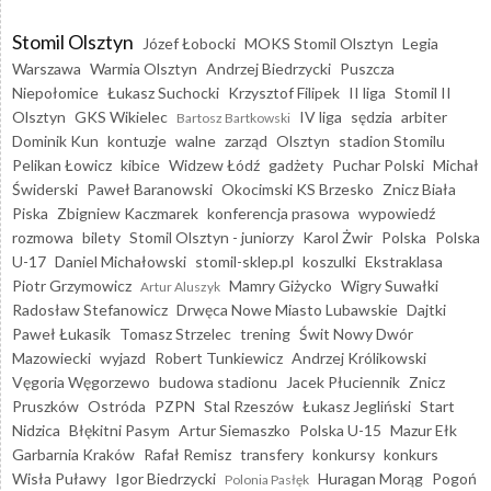
Stomil Olsztyn
Józef Łobocki
MOKS Stomil Olsztyn
Legia
Warszawa
Warmia Olsztyn
Andrzej Biedrzycki
Puszcza
Niepołomice
Łukasz Suchocki
Krzysztof Filipek
II liga
Stomil II
Olsztyn
GKS Wikielec
IV liga
sędzia
arbiter
Bartosz Bartkowski
Dominik Kun
kontuzje
walne
zarząd
Olsztyn
stadion Stomilu
Pelikan Łowicz
kibice
Widzew Łódź
gadżety
Puchar Polski
Michał
Świderski
Paweł Baranowski
Okocimski KS Brzesko
Znicz Biała
Piska
Zbigniew Kaczmarek
konferencja prasowa
wypowiedź
rozmowa
bilety
Stomil Olsztyn - juniorzy
Karol Żwir
Polska
Polska
U-17
Daniel Michałowski
stomil-sklep.pl
koszulki
Ekstraklasa
Piotr Grzymowicz
Mamry Giżycko
Wigry Suwałki
Artur Aluszyk
Radosław Stefanowicz
Drwęca Nowe Miasto Lubawskie
Dajtki
Paweł Łukasik
Tomasz Strzelec
trening
Świt Nowy Dwór
Mazowiecki
wyjazd
Robert Tunkiewicz
Andrzej Królikowski
Vęgoria Węgorzewo
budowa stadionu
Jacek Płuciennik
Znicz
Pruszków
Ostróda
PZPN
Stal Rzeszów
Łukasz Jegliński
Start
Nidzica
Błękitni Pasym
Artur Siemaszko
Polska U-15
Mazur Ełk
Garbarnia Kraków
Rafał Remisz
transfery
konkursy
konkurs
Wisła Puławy
Igor Biedrzycki
Huragan Morąg
Pogoń
Polonia Pasłęk