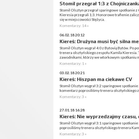
Stomil przegrał 1:3 z Chojniczank
Stomil Olsztyn przegrał sparingowe spotkanie z
Kieresia przegrali 1:3. Honorowe trafienie zali
się w miejscowości Stężyca.
Komentarzy: 14 »
06.02.18 20:12
Kiereś: Drużyna musi być silna men
Stomil Olsztyn wygrał 4:0 z Bytovią Bytów. Po p
trenera olsztyńskiego zespołu Kamila Kieresia. T
zawodnikami, którzy we wtorkowym spotkaniu ni
Komentarzy: 1 »
03.02.18 20:21
Kiereś: Hiszpan ma ciekawe CV
Stomil Olsztyn wygrał 3:2 sparingowe spotkanie
komentarz poprosiliśmy trenera olsztyńskiego z
Komentarzy: 3 »
27.01.18 16:28
Kiereś: Nie wyprzedzajmy czasu, 
Stomil Olsztyn wygrał 3:1 sparingowe spotkan
poprosiliśmy trenera olsztyńskiego trenera Kami
Komentarzy: 3 »