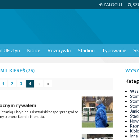
ZALOGUJ
SZ
l Olsztyn
Kibice
Rozgrywki
Stadion
Typowanie
Sk
IL KIEREŚ (76)
WYSZ
Kateg
1
2
3
4
Wsz
Stom
Stom
 mocnym rywalem
Stomi
Juni
niczanką Chojnice. Olsztyński zespół przegrał to
Stad
my trenera Kamila Kieresia.
Nowy
Repr
Kibi
Inne