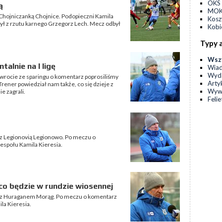
OKS 
ą
MOKS
 Chojniczanką Chojnice. Podopieczni Kamila
Kos
czył z rzutu karnego Grzegorz Lech. Mecz odbył
Kobi
Typy 
Wsz
talnie na I ligę
Wia
Wyda
owrocie ze sparingu o komentarz poprosiliśmy
Arty
rener powiedział nam także, co się dzieje z
Wyw
e zagrali.
Feli
 z Legionovią Legionowo. Po meczu o
espołu Kamila Kieresia.
co będzie w rundzie wiosennej
ie z Huraganem Morąg. Po meczu o komentarz
la Kieresia.