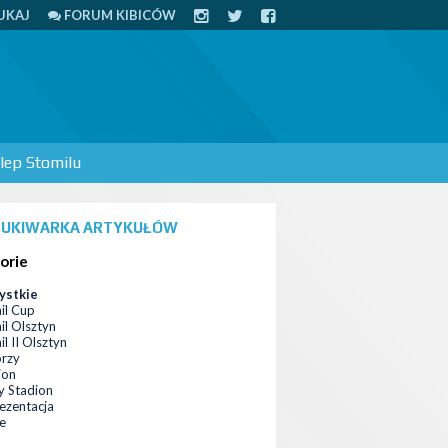
UKAJ
FORUM KIBICÓW
lep Stomilu
UKIWARKA ARTYKUŁÓW
orie
ystkie
il Cup
il Olsztyn
l II Olsztyn
orzy
ion
 Stadion
ezentacja
ce