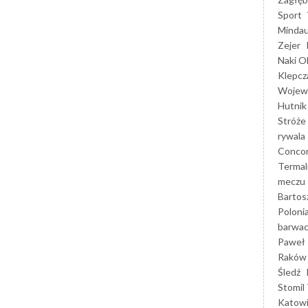
Sport
Mindau
Zejer
Naki O
Klepcz
Wojewó
Hutnik
Stróże
rywala
Concor
Termal
meczu
Bartos
Poloni
barwac
Paweł 
Raków
Śledź
Stomil 
Katow