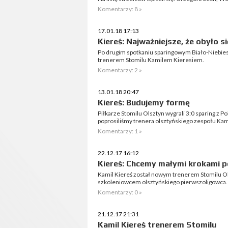
Komentarzy: 8 »
17.01.18 17:13
Kiereś: Najważniejsze, że obyło si
Po drugim spotkaniu sparingowym Biało-Niebie
trenerem Stomilu Kamilem Kieresiem.
Komentarzy: 2 »
13.01.18 20:47
Kiereś: Budujemy formę
Piłkarze Stomilu Olsztyn wygrali 3:0 sparing z
poprosiliśmy trenera olsztyńskiego zespołu Kami
Komentarzy: 1 »
22.12.17 16:12
Kiereś: Chcemy małymi krokami p
Kamil Kiereś został nowym trenerem Stomilu 
szkoleniowcem olsztyńskiego pierwszoligowca.
Komentarzy: 0 »
21.12.17 21:31
Kamil Kiereś trenerem Stomilu