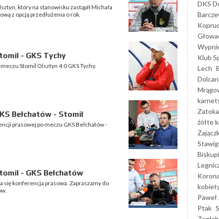
DKS Do
ztyn, który na stanowisku zastąpił Michała
Barcz
ową z opcją przedłużenia o rok.
Kopruc
Głowa
Wypni
tomil - GKS Tychy
Klub S
 meczu Stomil Olsztyn 4:0 GKS Tychy.
Lech
Dolcan
Mrągo
karnet
Zatoka
KS Bełchatów - Stomil
żółte k
encji prasowej po meczu GKS Bełchatów -
Zającz
Stawig
Biskup
Legnic
tomil - GKS Bełchatów
Korona
a się konferencja prasowa. Zapraszamy do
kobiet
ów.
Paweł 
Ptak
Zagłęb