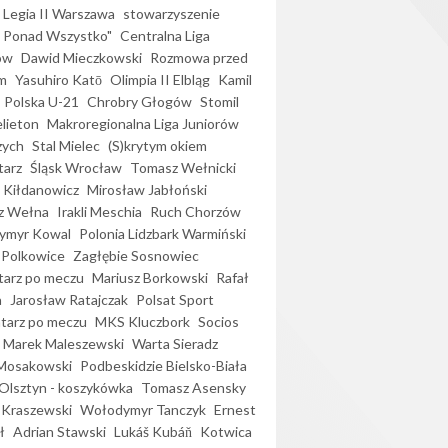
Legia II Warszawa
stowarzyszenie
l Ponad Wszystko"
Centralna Liga
ów
Dawid Mieczkowski
Rozmowa przed
m
Yasuhiro Katō
Olimpia II Elbląg
Kamil
Polska U-21
Chrobry Głogów
Stomil
elieton
Makroregionalna Liga Juniorów
zych
Stal Mielec
(S)krytym okiem
arz
Śląsk Wrocław
Tomasz Wełnicki
 Kiłdanowicz
Mirosław Jabłoński
z Wełna
Irakli Meschia
Ruch Chorzów
ymyr Kowal
Polonia Lidzbark Warmiński
 Polkowice
Zagłębie Sosnowiec
arz po meczu
Mariusz Borkowski
Rafał
a
Jarosław Ratajczak
Polsat Sport
arz po meczu
MKS Kluczbork
Socios
Marek Maleszewski
Warta Sieradz
Mosakowski
Podbeskidzie Bielsko-Biała
 Olsztyn - koszykówka
Tomasz Asensky
 Kraszewski
Wołodymyr Tanczyk
Ernest
ł
Adrian Stawski
Lukáš Kubáň
Kotwica