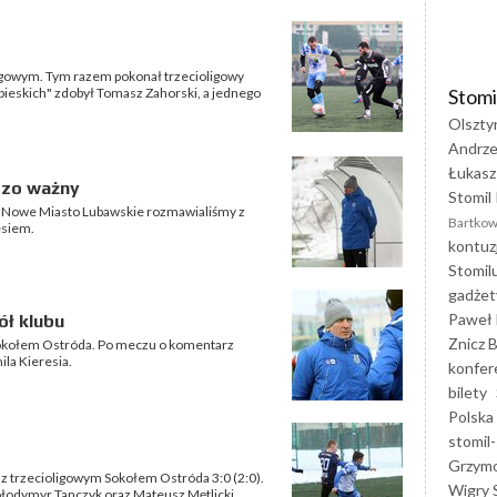
ngowym. Tym razem pokonał trzecioligowy
Stomi
ebieskich" zdobył Tomasz Zahorski, a jednego
Olszty
Andrze
Łukasz
rdzo ważny
Stomil 
 Nowe Miasto Lubawskie rozmawialiśmy z
Bartkow
esiem.
kontuz
Stomil
gadżet
Paweł 
ół klubu
Znicz B
 Sokołem Ostróda. Po meczu o komentarz
la Kieresia.
konfer
bilety
Polska
stomil-
Grzym
z trzecioligowym Sokołem Ostróda 3:0 (2:0).
Wigry 
Wołodymyr Tanczyk oraz Mateusz Mętlicki.