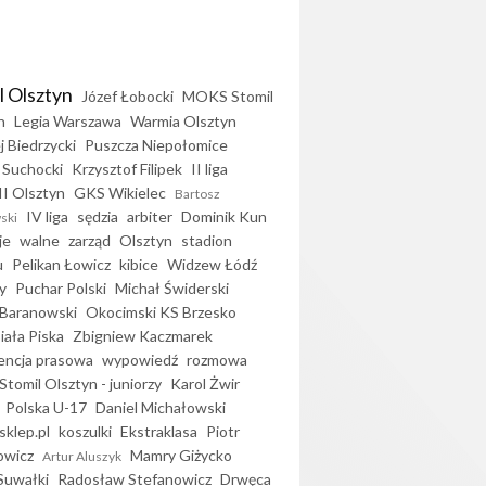
l Olsztyn
Józef Łobocki
MOKS Stomil
n
Legia Warszawa
Warmia Olsztyn
j Biedrzycki
Puszcza Niepołomice
 Suchocki
Krzysztof Filipek
II liga
II Olsztyn
GKS Wikielec
Bartosz
IV liga
sędzia
arbiter
Dominik Kun
ski
je
walne
zarząd
Olsztyn
stadion
u
Pelikan Łowicz
kibice
Widzew Łódź
y
Puchar Polski
Michał Świderski
Baranowski
Okocimski KS Brzesko
iała Piska
Zbigniew Kaczmarek
encja prasowa
wypowiedź
rozmowa
Stomil Olsztyn - juniorzy
Karol Żwir
Polska U-17
Daniel Michałowski
sklep.pl
koszulki
Ekstraklasa
Piotr
owicz
Mamry Giżycko
Artur Aluszyk
Suwałki
Radosław Stefanowicz
Drwęca