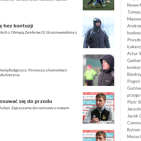
Nowe M
Tomasz
Mazowi
ę bez kontuzji
Andrze
budowa
skich z Olimpią Zambrów (3:1)rozmawialiśmy z
Prusz
Łukasz 
Artur 
Garbar
konkur
 Polonią Bydgoszcz. Po meczu o komentarz
Biedrz
la Kieresia.
Pogoń 
Gutów
przyg
osuwać się do przodu
Piotr S
Olsztyn. Zapraszamy do rozmowy z nowym
Jarocin
Jacek 
Czeres
Bytom
Motor 