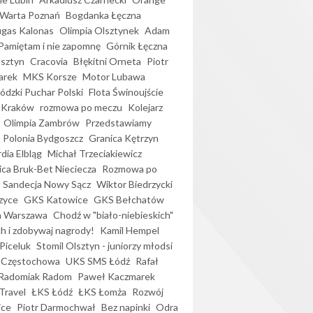
Warta Poznań
Bogdanka Łęczna
gas Kalonas
Olimpia Olsztynek
Adam
Pamiętam i nie zapomnę
Górnik Łęczna
lsztyn
Cracovia
Błękitni Orneta
Piotr
arek
MKS Korsze
Motor Lubawa
dzki Puchar Polski
Flota Świnoujście
 Kraków
rozmowa po meczu
Kolejarz
Olimpia Zambrów
Przedstawiamy
Polonia Bydgoszcz
Granica Kętrzyn
dia Elbląg
Michał Trzeciakiewicz
ica Bruk-Bet Nieciecza
Rozmowa po
Sandecja Nowy Sącz
Wiktor Biedrzycki
zyce
GKS Katowice
GKS Bełchatów
a Warszawa
Chodź w "biało-niebieskich"
h i zdobywaj nagrody!
Kamil Hempel
Piceluk
Stomil Olsztyn - juniorzy młodsi
 Częstochowa
UKS SMS Łódź
Rafał
Radomiak Radom
Paweł Kaczmarek
Travel
ŁKS Łódź
ŁKS Łomża
Rozwój
ice
Piotr Darmochwał
Bez napinki
Odra