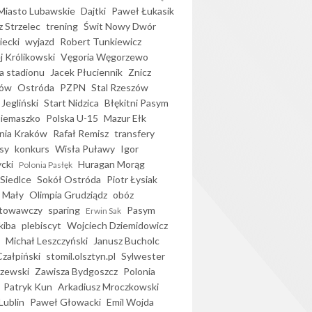
iasto Lubawskie
Dajtki
Paweł Łukasik
 Strzelec
trening
Świt Nowy Dwór
ecki
wyjazd
Robert Tunkiewicz
j Królikowski
Vęgoria Węgorzewo
 stadionu
Jacek Płuciennik
Znicz
ków
Ostróda
PZPN
Stal Rzeszów
Jegliński
Start Nidzica
Błękitni Pasym
Siemaszko
Polska U-15
Mazur Ełk
nia Kraków
Rafał Remisz
transfery
sy
konkurs
Wisła Puławy
Igor
ycki
Huragan Morąg
Polonia Pasłęk
Siedlce
Sokół Ostróda
Piotr Łysiak
 Mały
Olimpia Grudziądz
obóz
otowawczy
sparing
Pasym
Erwin Sak
kiba
plebiscyt
Wojciech Dziemidowicz
Michał Leszczyński
Janusz Bucholc
Czałpiński
stomil.olsztyn.pl
Sylwester
zewski
Zawisza Bydgoszcz
Polonia
Patryk Kun
Arkadiusz Mroczkowski
Lublin
Paweł Głowacki
Emil Wojda