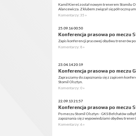
Kamil Kiereś został nowym trenerem Stomilu Ols
Alancewicza. Z klubem związał się półroczną um
Komentarzy: 35 »
25.09.16 00:50
Konferencja prasowa po meczu S
Zapis konferencji prasowej obydwu trenerów po
Komentarzy: 8 »
23.04.14 20:19
Konferencja prasowa po meczu G
Zapraszamy do zapoznania się z zapisem konfer
Stomil Olsztyn.
Komentarzy: 0 »
22.09.13 21:57
Konferencja prasowa po meczu S
Po meczu Stomil Olsztyn - GKS Bełchatów odbył
zapoznania się z wypowiedziami obydwu trener
Komentarzy: 6 »