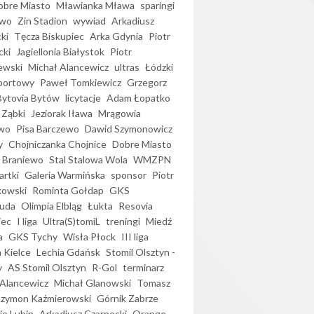
bre Miasto
Mławianka Mława
sparingi
ewo
Zin Stadion
wywiad
Arkadiusz
ki
Tęcza Biskupiec
Arka Gdynia
Piotr
cki
Jagiellonia Białystok
Piotr
ewski
Michał Alancewicz
ultras
Łódzki
portowy
Paweł Tomkiewicz
Grzegorz
Bytovia Bytów
licytacje
Adam Łopatko
 Ząbki
Jeziorak Iława
Mrągowia
wo
Pisa Barczewo
Dawid Szymonowicz
y
Chojniczanka Chojnice
Dobre Miasto
 Braniewo
Stal Stalowa Wola
WMZPN
artki
Galeria Warmińska
sponsor
Piotr
kowski
Rominta Gołdap
GKS
uda
Olimpia Elbląg
Łukta
Resovia
iec
I liga
Ultra(S)tomiL
treningi
Miedź
a
GKS Tychy
Wisła Płock
III liga
 Kielce
Lechia Gdańsk
Stomil Olsztyn -
y
AS Stomil Olsztyn
R-Gol
terminarz
Alancewicz
Michał Glanowski
Tomasz
Szymon Kaźmierowski
Górnik Zabrze
ie Lubin
Arkadiusz Czarnecki
Orange