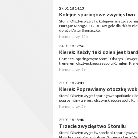
27.01.18 14:13
Kolejne sparingowe zwycięstwo
Stomil Olsztyn wygrał w kolejnym meczu spari
Huragan Morąg 3:1 (2:0). Dwa gole dla "biało-ni
dołożył Artur Siemaszko.
Komentarzy: 15 »
24.01.18 17:56
Kiereś: Każdy taki dzień jest ba
Po meczu sparingowym Stomil Olsztyn - Drwęca
trenerem olsztyńskiego zespołu Kamilem Kier
Komentarzy: 1 »
20.01.18 20:41
Kiereś: Poprawiamy otoczkę wok
Stomil Olsztyn wygrał sparingowe spotkanie z
poprosiliśmy trenera olsztyńskiego zespołu Kami
Komentarzy: 5 »
20.01.18 15:40
Trzecie zwycięstwo Stomilu
Stomil Olsztyn wygrał w spotkaniu sparingowym 
Na listę strzelców wpisali się: Grzegorz Lech, 