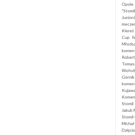
Opole
"Stomi
Junior
mecze
Kiereś
Cup
f
Młods
koment
Robert
Tomas
Wołod
Górnik
koment
Kujaw
Koment
Stomil
Jakub 
Stomil
Michał
Dzięcio