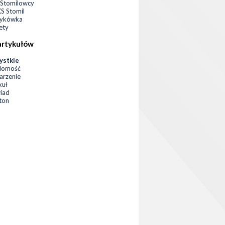
Stomilowcy
 Stomil
zykówka
ety
artykułów
ystkie
domość
rzenie
kuł
iad
eton