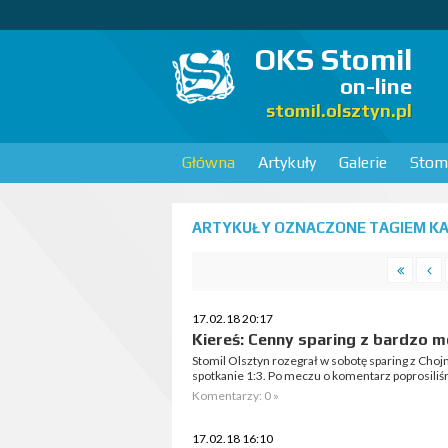
OKS Stomil
on-line
stomil.olsztyn.pl
Główna
Artykuły
Galerie
Stomi
ARTYKUŁY OZNACZONE TAGIEM KAM
17.02.18 20:17
Kiereś: Cenny sparing z bardzo
Stomil Olsztyn rozegrał w sobotę sparing z Choj
spotkanie 1:3. Po meczu o komentarz poprosiliś
Komentarzy: 0 »
17.02.18 16:10