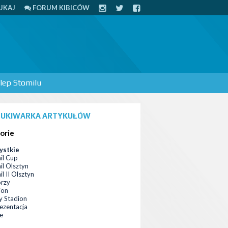
UKAJ
FORUM KIBICÓW
lep Stomilu
UKIWARKA ARTYKUŁÓW
orie
ystkie
il Cup
il Olsztyn
l II Olsztyn
orzy
ion
 Stadion
ezentacja
ce