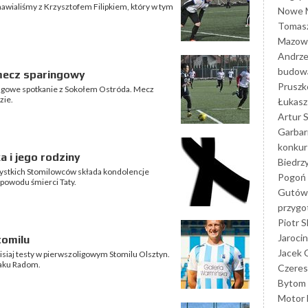
mawialiśmy z Krzysztofem Filipkiem, który w tym
Nowe M
Tomasz
Mazowi
Andrze
budowa
 mecz sparingowy
Prusz
aringowe spotkanie z Sokołem Ostróda. Mecz
zie.
Łukasz 
Artur 
Garbar
konkur
a i jego rodziny
Biedrz
szystkich Stomilowców składa kondolencje
Pogoń 
z powodu śmierci Taty.
Gutów
przyg
Piotr S
Jarocin
tomilu
Jacek 
zisiaj testy w pierwszoligowym Stomilu Olsztyn.
iaku Radom.
Czeres
Bytom
Motor 