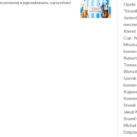
e jesiennej w jego wykonaniu, o przyszłości
Opole
"Stomi
Junior
mecze
Kiereś
Cup
f
Młods
koment
Robert
Tomas
Wołod
Górnik
koment
Kujaw
Koment
Stomil
Jakub 
Stomil
Michał
Dzięcio