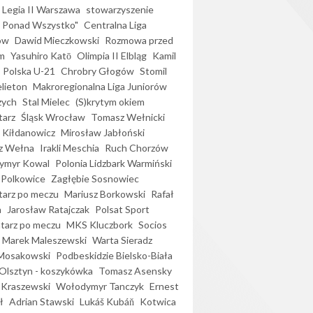
Legia II Warszawa
stowarzyszenie
l Ponad Wszystko"
Centralna Liga
ów
Dawid Mieczkowski
Rozmowa przed
m
Yasuhiro Katō
Olimpia II Elbląg
Kamil
Polska U-21
Chrobry Głogów
Stomil
elieton
Makroregionalna Liga Juniorów
zych
Stal Mielec
(S)krytym okiem
arz
Śląsk Wrocław
Tomasz Wełnicki
 Kiłdanowicz
Mirosław Jabłoński
z Wełna
Irakli Meschia
Ruch Chorzów
ymyr Kowal
Polonia Lidzbark Warmiński
 Polkowice
Zagłębie Sosnowiec
arz po meczu
Mariusz Borkowski
Rafał
a
Jarosław Ratajczak
Polsat Sport
arz po meczu
MKS Kluczbork
Socios
Marek Maleszewski
Warta Sieradz
Mosakowski
Podbeskidzie Bielsko-Biała
 Olsztyn - koszykówka
Tomasz Asensky
 Kraszewski
Wołodymyr Tanczyk
Ernest
ł
Adrian Stawski
Lukáš Kubáň
Kotwica