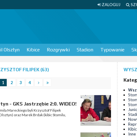
ZALOGUJ
SZ
l Olsztyn
Kibice
Rozgrywki
Stadion
Typowanie
Sk
YSZTOF FILIPEK (63)
WYSZ
Kateg
1
2
3
4
Wsz
Stom
Stom
tyn - GKS Jastrzębie 2:0. WIDEO!
Stomi
Juni
la Mareckiego byli Krzysztof Filipek
Stad
lsztyn) oraz Marek Brdak (kibic Stomilu,
Nowy
Repr
Kibi
Inne