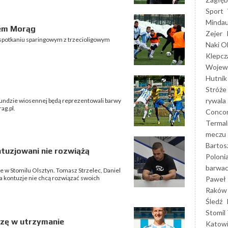
Sport
Mindau
em Morąg
Zejer
 spotkaniu sparingowym z trzecioligowym
Naki O
Klepcz
Wojewó
Hutnik
Stróże
rywala
rundzie wiosennej będą reprezentowali barwy
ag.pl.
Concor
Termal
meczu
Bartos
tuzjowani nie rozwiążą
Poloni
barwac
e w Stomilu Olsztyn. Tomasz Strzelec, Daniel
a kontuzje nie chcą rozwiązać swoich
Paweł 
Raków
Śledź
Stomil 
erzę w utrzymanie
Katow