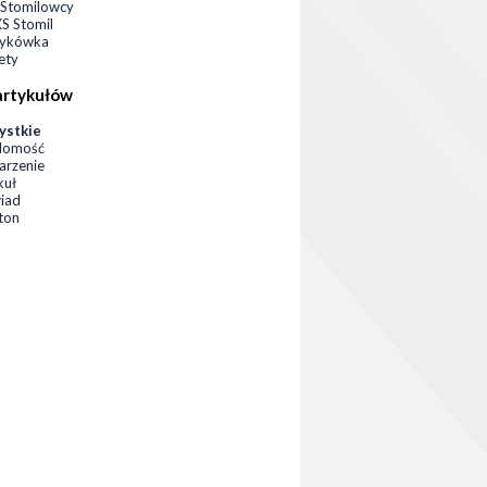
Stomilowcy
 Stomil
zykówka
ety
artykułów
ystkie
domość
rzenie
kuł
iad
eton