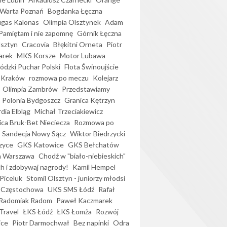
Warta Poznań
Bogdanka Łęczna
gas Kalonas
Olimpia Olsztynek
Adam
Pamiętam i nie zapomnę
Górnik Łęczna
lsztyn
Cracovia
Błękitni Orneta
Piotr
arek
MKS Korsze
Motor Lubawa
dzki Puchar Polski
Flota Świnoujście
 Kraków
rozmowa po meczu
Kolejarz
Olimpia Zambrów
Przedstawiamy
Polonia Bydgoszcz
Granica Kętrzyn
dia Elbląg
Michał Trzeciakiewicz
ica Bruk-Bet Nieciecza
Rozmowa po
Sandecja Nowy Sącz
Wiktor Biedrzycki
zyce
GKS Katowice
GKS Bełchatów
a Warszawa
Chodź w "biało-niebieskich"
h i zdobywaj nagrody!
Kamil Hempel
Piceluk
Stomil Olsztyn - juniorzy młodsi
 Częstochowa
UKS SMS Łódź
Rafał
Radomiak Radom
Paweł Kaczmarek
Travel
ŁKS Łódź
ŁKS Łomża
Rozwój
ice
Piotr Darmochwał
Bez napinki
Odra