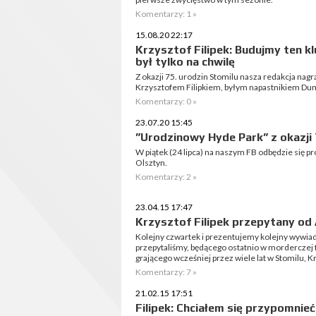
Komentarzy: 1 »
15.08.20 22:17
Krzysztof Filipek: Budujmy ten kl
był tylko na chwilę
Z okazji 75. urodzin Stomilu nasza redakcja nagr
Krzysztofem Filipkiem, byłym napastnikiem Du
Komentarzy: 0 »
23.07.20 15:45
”Urodzinowy Hyde Park” z okazji 
W piątek (24 lipca) na naszym FB odbędzie się pr
Olsztyn.
Komentarzy: 2 »
23.04.15 17:47
Krzysztof Filipek przepytany od 
Kolejny czwartek i prezentujemy kolejny wywiad 
przepytaliśmy, będącego ostatnio w morderczej
grającego wcześniej przez wiele lat w Stomilu, Krz
Komentarzy: 7 »
21.02.15 17:51
Filipek: Chciałem się przypomnieć