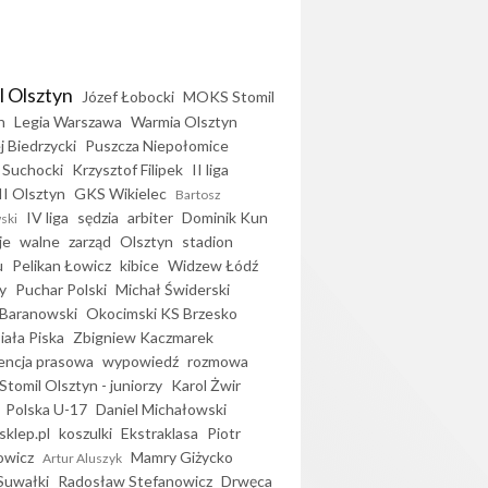
l Olsztyn
Józef Łobocki
MOKS Stomil
n
Legia Warszawa
Warmia Olsztyn
j Biedrzycki
Puszcza Niepołomice
 Suchocki
Krzysztof Filipek
II liga
II Olsztyn
GKS Wikielec
Bartosz
IV liga
sędzia
arbiter
Dominik Kun
ski
je
walne
zarząd
Olsztyn
stadion
u
Pelikan Łowicz
kibice
Widzew Łódź
y
Puchar Polski
Michał Świderski
Baranowski
Okocimski KS Brzesko
iała Piska
Zbigniew Kaczmarek
encja prasowa
wypowiedź
rozmowa
Stomil Olsztyn - juniorzy
Karol Żwir
Polska U-17
Daniel Michałowski
sklep.pl
koszulki
Ekstraklasa
Piotr
owicz
Mamry Giżycko
Artur Aluszyk
Suwałki
Radosław Stefanowicz
Drwęca