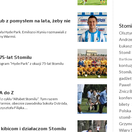
ub z pomysłem na lata, żeby nie
Stomi
ała Hyde Park. Emilozo i Kyniu rozmawiali z
Olszty
my Warmii.
Andrze
Łukasz
Stomil 
75-lat Stomilu
Bartkow
ogram “Hyde Park” z okazji 75-lat Stomilu
kontuz
Stomil
gadżet
Paweł 
Znicz B
A do Z
konfer
z cyklu "Alfabet Stomilu”. Tym razem
 formie, obecnie zawodnika Sokoła Ostróda,
bilety
ysztofa Filipka....
Polska
stomil-
Grzym
 kibicom i działaczom Stomilu
Wigry 