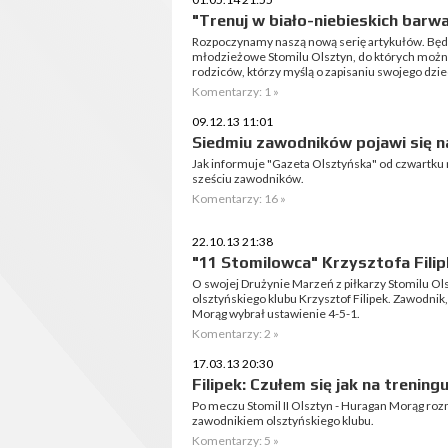
"Trenuj w biało-niebieskich barwa
Rozpoczynamy naszą nową serię artykułów. Będ
młodzieżowe Stomilu Olsztyn, do których można
rodziców, którzy myślą o zapisaniu swojego dziec
Komentarzy: 1 »
09.12.13 11:01
Siedmiu zawodników pojawi się n
Jak informuje "Gazeta Olsztyńska" od czwartku 
sześciu zawodników.
Komentarzy: 16 »
22.10.13 21:38
"11 Stomilowca" Krzysztofa Filip
O swojej Drużynie Marzeń z piłkarzy Stomilu 
olsztyńskiego klubu Krzysztof Filipek. Zawodni
Morąg wybrał ustawienie 4-5-1.
Komentarzy: 2 »
17.03.13 20:30
Filipek: Czułem się jak na trening
Po meczu Stomil II Olsztyn - Huragan Morąg roz
zawodnikiem olsztyńskiego klubu.
Komentarzy: 5 »