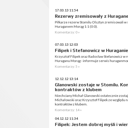
17.03.13 11:54
Rezerwy zremisowały z Huragan
Piłkarze rezerw Stomilu Olsztyn zremisowali w
Huraganem Morąg 1:1 (0:0).
Komentarzy: 0 »
07.03.13 12:03
Filipek i Stefanowicz w Huraganie
Krzysztof Filipek oraz Radosław Stefanowicz w 
Huraganu Morąg - informuje serwis huraganmor
Komentarzy: 5 »
12.12.12 13:14
Glanowski zostaje w Stomilu. Kon
kontraktów z klubem
Niechciany Michał Glanowski ostatecznie zostaj
Michałowski oraz Krzysztof Filipek ze względu n
kontraktów z klubem.
Komentarzy: 14 »
04.12.12 11:34
Filipek: Jestem dobrej myśli i wi