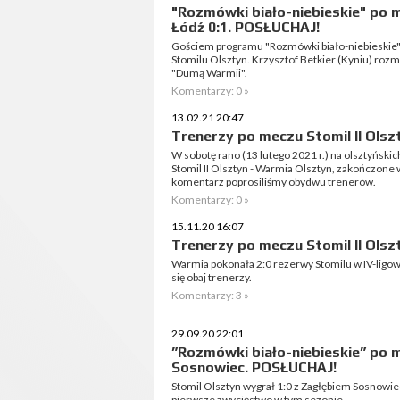
"Rozmówki biało-niebieskie" po 
Łódź 0:1. POSŁUCHAJ!
Gościem programu "Rozmówki biało-niebieskie" b
Stomilu Olsztyn. Krzysztof Betkier (Kyniu) rozm
"Dumą Warmii".
Komentarzy: 0 »
13.02.21 20:47
Trenerzy po meczu Stomil II Olsz
W sobotę rano (13 lutego 2021 r.) na olsztyński
Stomil II Olsztyn - Warmia Olsztyn, zakończone
komentarz poprosiliśmy obydwu trenerów.
Komentarzy: 0 »
15.11.20 16:07
Trenerzy po meczu Stomil II Olsz
Warmia pokonała 2:0 rezerwy Stomilu w IV-ligo
się obaj trenerzy.
Komentarzy: 3 »
29.09.20 22:01
”Rozmówki biało-niebieskie” po m
Sosnowiec. POSŁUCHAJ!
Stomil Olsztyn wygrał 1:0 z Zagłębiem Sosnowi
pierwsze zwycięstwo w tym sezonie.