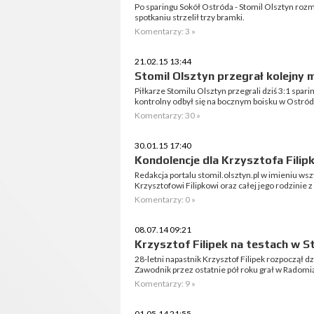
Po sparingu Sokół Ostróda - Stomil Olsztyn roz
spotkaniu strzelił trzy bramki.
Komentarzy: 3 »
21.02.15 13:44
Stomil Olsztyn przegrał kolejny
Piłkarze Stomilu Olsztyn przegrali dziś 3:1 sp
kontrolny odbył się na bocznym boisku w Ostród
Komentarzy: 30 »
30.01.15 17:40
Kondolencje dla Krzysztofa Filipk
Redakcja portalu stomil.olsztyn.pl w imieniu w
Krzysztofowi Filipkowi oraz całej jego rodzinie 
Komentarzy: 0 »
08.07.14 09:21
Krzysztof Filipek na testach w S
28-letni napastnik Krzysztof Filipek rozpoczął d
Zawodnik przez ostatnie pół roku grał w Radom
Komentarzy: 9 »
01.05.14 21:55