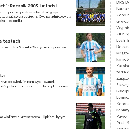
DKS Do
ch": Rocznik 2005 i młodsi
Barcz
ziemy raz w tygodniu odwiedzać grupy
Kopruc
 zapisać swoją pociechę. Cykl poradnikowy dla
ka do Stomilu...
Głowa
Wypni
Klub S
Lech
a testach
Dolcan
na testach w Stomilu Olsztyn ma pojawić się
Mrągo
karnet
Zatoka
żółte k
ka
Zającz
Olsztyn opowiedział nam wychowanek
Stawig
k, który obecnie reprezentuje barwy Huraganu
Biskup
Legnic
Korona
kobiet
u
Paweł 
mawialiśmy z Krzysztofem Filipkiem, byłym
Ptak
Zagłęb