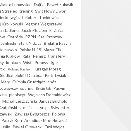
iasto Lubawskie
Dajtki
Paweł Łukasik
 Strzelec
trening
Świt Nowy Dwór
ecki
wyjazd
Robert Tunkiewicz
j Królikowski
Vęgoria Węgorzewo
 stadionu
Jacek Płuciennik
Znicz
ków
Ostróda
PZPN
Stal Rzeszów
Jegliński
Start Nidzica
Błękitni Pasym
Siemaszko
Polska U-15
Mazur Ełk
nia Kraków
Rafał Remisz
transfery
sy
konkurs
Wisła Puławy
Igor
ycki
Huragan Morąg
Polonia Pasłęk
Siedlce
Sokół Ostróda
Piotr Łysiak
 Mały
Olimpia Grudziądz
obóz
otowawczy
sparing
Pasym
Erwin Sak
kiba
plebiscyt
Wojciech Dziemidowicz
Michał Leszczyński
Janusz Bucholc
Czałpiński
stomil.olsztyn.pl
Sylwester
zewski
Zawisza Bydgoszcz
Polonia
Patryk Kun
Arkadiusz Mroczkowski
Lublin
Paweł Głowacki
Emil Wojda