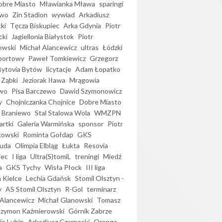
bre Miasto
Mławianka Mława
sparingi
ewo
Zin Stadion
wywiad
Arkadiusz
ki
Tęcza Biskupiec
Arka Gdynia
Piotr
cki
Jagiellonia Białystok
Piotr
ewski
Michał Alancewicz
ultras
Łódzki
portowy
Paweł Tomkiewicz
Grzegorz
Bytovia Bytów
licytacje
Adam Łopatko
 Ząbki
Jeziorak Iława
Mrągowia
wo
Pisa Barczewo
Dawid Szymonowicz
y
Chojniczanka Chojnice
Dobre Miasto
 Braniewo
Stal Stalowa Wola
WMZPN
artki
Galeria Warmińska
sponsor
Piotr
kowski
Rominta Gołdap
GKS
uda
Olimpia Elbląg
Łukta
Resovia
iec
I liga
Ultra(S)tomiL
treningi
Miedź
a
GKS Tychy
Wisła Płock
III liga
 Kielce
Lechia Gdańsk
Stomil Olsztyn -
y
AS Stomil Olsztyn
R-Gol
terminarz
Alancewicz
Michał Glanowski
Tomasz
Szymon Kaźmierowski
Górnik Zabrze
ie Lubin
Arkadiusz Czarnecki
Orange