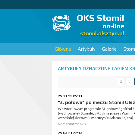
OKS Stomil
on-line
stomil.olsztyn.pl
Główna
Artykuły
Galerie
Stomi
ARTYKUŁY OZNACZONE TAGIEM KRZ
29.11.23 09:11
"3. połowa" po meczu Stomil Olsz
We wtorkowym programie "3. połowa" gośćmi Emi
(wychowanek Stomilu, aktualnie prezes Warmii O
wcześniej kierownik w drużynie Adama Zejera).
Komentarzy: 42 »
25.03.21 22:13