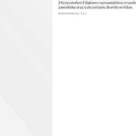
Z Krzysztofem Filipkiem rozmawialiśmy o rundzi
zawodnika oraz o utrzymaniu Stomilu w I lidze.
Komentarzy: 11 »