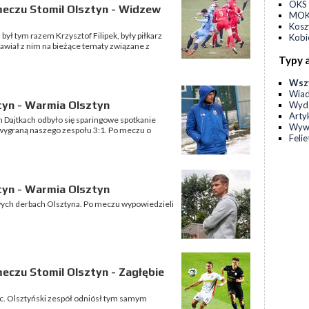
OKS 
meczu Stomil Olsztyn - Widzew
MOKS
Kos
ył tym razem Krzysztof Filipek, były piłkarz
Kobi
awiał z nim na bieżące tematy związane z
Typy 
Wsz
Wia
tyn - Warmia Olsztyn
Wyda
Arty
ch Dajtkach odbyło się sparingowe spotkanie
Wyw
 wygraną naszego zespołu 3:1. Po meczu o
Feli
tyn - Warmia Olsztyn
wych derbach Olsztyna. Po meczu wypowiedzieli
eczu Stomil Olsztyn - Zagłębie
ec. Olsztyński zespół odniósł tym samym