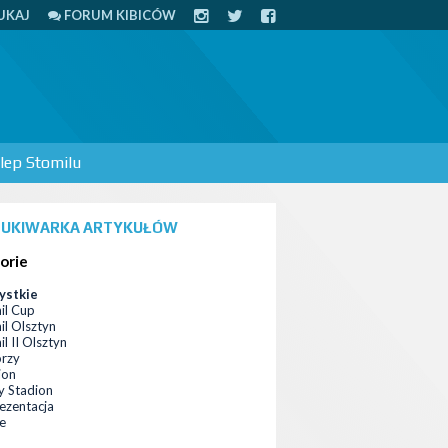
UKAJ
FORUM KIBICÓW
lep Stomilu
UKIWARKA ARTYKUŁÓW
orie
ystkie
il Cup
il Olsztyn
l II Olsztyn
orzy
ion
 Stadion
ezentacja
ce