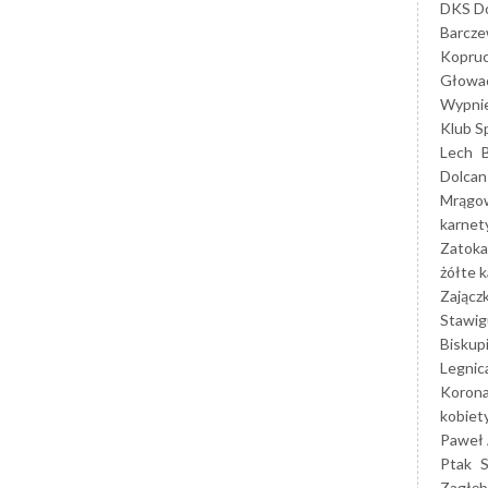
DKS Do
Barcz
Kopruc
Głowa
Wypni
Klub S
Lech
Dolcan
Mrągo
karnet
Zatoka
żółte k
Zającz
Stawig
Biskup
Legnic
Korona
kobiet
Paweł 
Ptak
Zagłęb