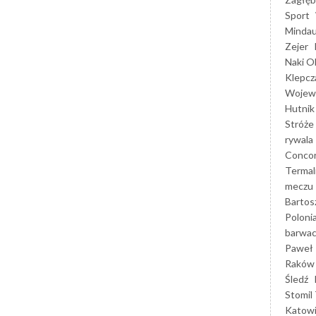
Sport
Mindau
Zejer
Naki O
Klepcz
Wojewó
Hutnik
Stróże
rywala
Concor
Termal
meczu
Bartos
Poloni
barwac
Paweł 
Raków
Śledź
Stomil 
Katow