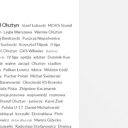
l Olsztyn
Józef Łobocki
MOKS Stomil
n
Legia Warszawa
Warmia Olsztyn
j Biedrzycki
Puszcza Niepołomice
 Suchocki
Krzysztof Filipek
II liga
II Olsztyn
GKS Wikielec
Bartosz
IV liga
sędzia
arbiter
Dominik Kun
ski
je
walne
zarząd
Olsztyn
stadion
u
Pelikan Łowicz
kibice
Widzew Łódź
y
Puchar Polski
Michał Świderski
Baranowski
Okocimski KS Brzesko
iała Piska
Zbigniew Kaczmarek
encja prasowa
wypowiedź
rozmowa
Stomil Olsztyn - juniorzy
Karol Żwir
Polska U-17
Daniel Michałowski
sklep.pl
koszulki
Ekstraklasa
Piotr
owicz
Mamry Giżycko
Artur Aluszyk
Suwałki
Radosław Stefanowicz
Drwęca