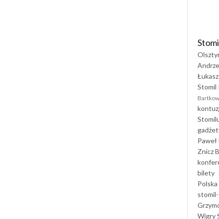
Stomi
Olszty
Andrze
Łukasz
Stomil 
Bartkow
kontuz
Stomil
gadżet
Paweł 
Znicz B
konfer
bilety
Polska
stomil-
Grzym
Wigry 