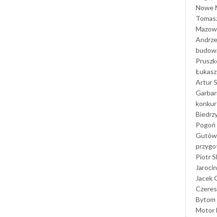
Nowe M
Tomasz
Mazowi
Andrze
budowa
Prusz
Łukasz 
Artur 
Garbar
konkur
Biedrz
Pogoń 
Gutów
przyg
Piotr S
Jarocin
Jacek 
Czeres
Bytom
Motor 