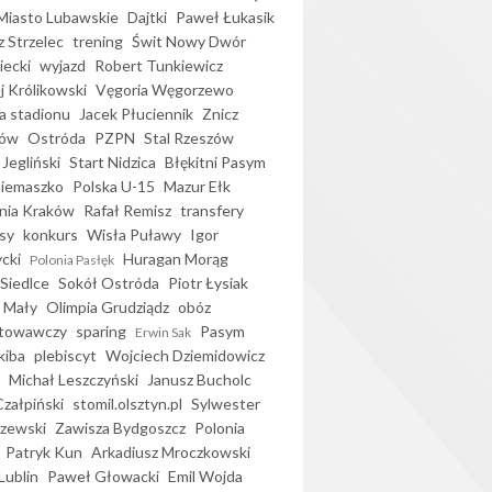
iasto Lubawskie
Dajtki
Paweł Łukasik
 Strzelec
trening
Świt Nowy Dwór
ecki
wyjazd
Robert Tunkiewicz
j Królikowski
Vęgoria Węgorzewo
 stadionu
Jacek Płuciennik
Znicz
ków
Ostróda
PZPN
Stal Rzeszów
Jegliński
Start Nidzica
Błękitni Pasym
Siemaszko
Polska U-15
Mazur Ełk
nia Kraków
Rafał Remisz
transfery
sy
konkurs
Wisła Puławy
Igor
ycki
Huragan Morąg
Polonia Pasłęk
Siedlce
Sokół Ostróda
Piotr Łysiak
 Mały
Olimpia Grudziądz
obóz
otowawczy
sparing
Pasym
Erwin Sak
kiba
plebiscyt
Wojciech Dziemidowicz
Michał Leszczyński
Janusz Bucholc
Czałpiński
stomil.olsztyn.pl
Sylwester
zewski
Zawisza Bydgoszcz
Polonia
Patryk Kun
Arkadiusz Mroczkowski
Lublin
Paweł Głowacki
Emil Wojda