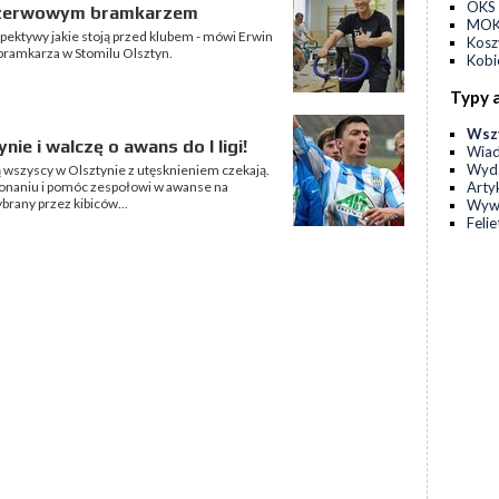
OKS 
rezerwowym bramkarzem
MOKS
pektywy jakie stoją przed klubem - mówi Erwin
Kos
 bramkarza w Stomilu Olsztyn.
Kobi
Typy 
Wsz
ie i walczę o awans do I ligi!
Wia
Wyda
ą wszyscy w Olsztynie z utęsknieniem czekają.
Arty
onaniu i pomóc zespołowi w awanse na
brany przez kibiców...
Wyw
Feli