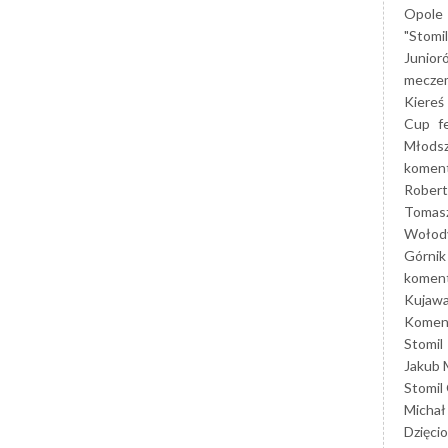
Opole
"Stomi
Junior
mecze
Kiereś
Cup
f
Młods
koment
Robert
Tomas
Wołod
Górnik
koment
Kujaw
Koment
Stomil
Jakub 
Stomil
Michał
Dzięcio