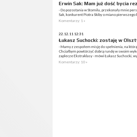
Erwin Sak: Mam już dość bycia 
- Do pozostania w Stomilu, przekonały mnie pers
Sak, konkurent Piotra Skiby o miano pierwszego
Komentarzy: 1 »
22.12.11 12:31
Łukasz Suchocki: zostaję w Olsztyn
- Mamy z zespołem misję do spełnienia, na któr
Chciałbym powtórzyć dobrą rundę w swoim wyk
zaplecze Ekstraklasy - mówi Łukasz Suchocki, wy
Komentarzy: 10 »