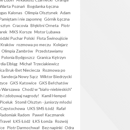
Warta Poznań
Bogdanka Łęczna
gas Kalonas
Olimpia Olsztynek
Adam
Pamiętam i nie zapomnę
Górnik Łęczna
lsztyn
Cracovia
Błękitni Orneta
Piotr
arek
MKS Korsze
Motor Lubawa
dzki Puchar Polski
Flota Świnoujście
 Kraków
rozmowa po meczu
Kolejarz
Olimpia Zambrów
Przedstawiamy
Polonia Bydgoszcz
Granica Kętrzyn
dia Elbląg
Michał Trzeciakiewicz
ica Bruk-Bet Nieciecza
Rozmowa po
Sandecja Nowy Sącz
Wiktor Biedrzycki
zyce
GKS Katowice
GKS Bełchatów
a Warszawa
Chodź w "biało-niebieskich"
h i zdobywaj nagrody!
Kamil Hempel
Piceluk
Stomil Olsztyn - juniorzy młodsi
 Częstochowa
UKS SMS Łódź
Rafał
Radomiak Radom
Paweł Kaczmarek
Travel
ŁKS Łódź
ŁKS Łomża
Rozwój
ice
Piotr Darmochwał
Bez napinki
Odra