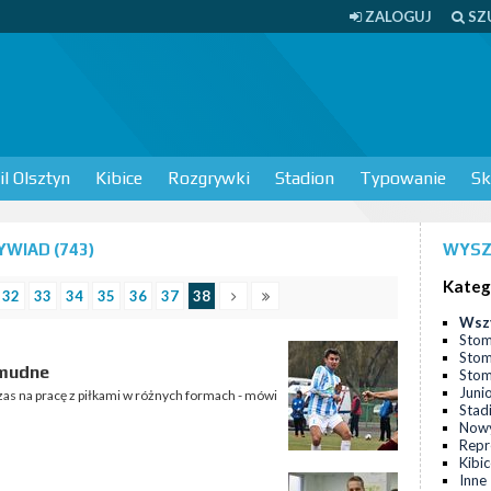
ZALOGUJ
SZ
l Olsztyn
Kibice
Rozgrywki
Stadion
Typowanie
Sk
WIAD (743)
WYSZ
Kateg
32
33
34
35
36
37
38
Wsz
Stom
Stom
żmudne
Stomi
Juni
czas na pracę z piłkami w różnych formach - mówi
Stad
Nowy
Repr
Kibi
Inne