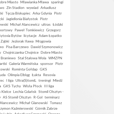
bre Miasto
Mławianka Mława
sparingi
ewo
Zin Stadion
wywiad
Arkadiusz
ki
Tęcza Biskupiec
Arka Gdynia
Piotr
cki
Jagiellonia Białystok
Piotr
ewski
Michał Alancewicz
ultras
Łódzki
portowy
Paweł Tomkiewicz
Grzegorz
Bytovia Bytów
licytacje
Adam Łopatko
 Ząbki
Jeziorak Iława
Mrągowia
wo
Pisa Barczewo
Dawid Szymonowicz
y
Chojniczanka Chojnice
Dobre Miasto
 Braniewo
Stal Stalowa Wola
WMZPN
artki
Galeria Warmińska
sponsor
Piotr
kowski
Rominta Gołdap
GKS
uda
Olimpia Elbląg
Łukta
Resovia
iec
I liga
Ultra(S)tomiL
treningi
Miedź
a
GKS Tychy
Wisła Płock
III liga
 Kielce
Lechia Gdańsk
Stomil Olsztyn -
y
AS Stomil Olsztyn
R-Gol
terminarz
Alancewicz
Michał Glanowski
Tomasz
Szymon Kaźmierowski
Górnik Zabrze
ie Lubin
Arkadiusz Czarnecki
Orange