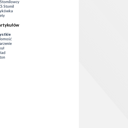
Stomilowcy
 Stomil
zykówka
ety
artykułów
ystkie
domość
rzenie
kuł
iad
eton