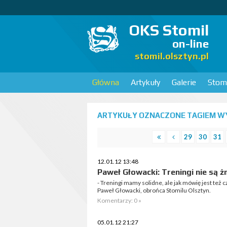
OKS Stomil
on-line
stomil.olsztyn.pl
Główna
Artykuły
Galerie
Stomi
ARTYKUŁY OZNACZONE TAGIEM WY
29
30
31
12.01.12 13:48
Paweł Głowacki: Treningi nie są 
- Treningi mamy solidne, ale jak mówię jest też 
Paweł Głowacki, obrońca Stomilu Olsztyn.
Komentarzy: 0 »
05.01.12 21:27