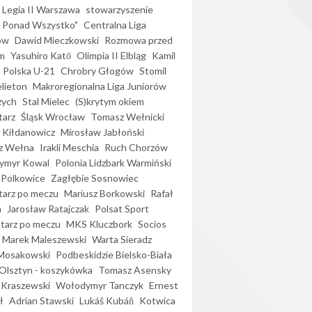
Legia II Warszawa
stowarzyszenie
l Ponad Wszystko"
Centralna Liga
ów
Dawid Mieczkowski
Rozmowa przed
m
Yasuhiro Katō
Olimpia II Elbląg
Kamil
Polska U-21
Chrobry Głogów
Stomil
elieton
Makroregionalna Liga Juniorów
zych
Stal Mielec
(S)krytym okiem
arz
Śląsk Wrocław
Tomasz Wełnicki
 Kiłdanowicz
Mirosław Jabłoński
z Wełna
Irakli Meschia
Ruch Chorzów
ymyr Kowal
Polonia Lidzbark Warmiński
 Polkowice
Zagłębie Sosnowiec
arz po meczu
Mariusz Borkowski
Rafał
a
Jarosław Ratajczak
Polsat Sport
arz po meczu
MKS Kluczbork
Socios
Marek Maleszewski
Warta Sieradz
Mosakowski
Podbeskidzie Bielsko-Biała
 Olsztyn - koszykówka
Tomasz Asensky
 Kraszewski
Wołodymyr Tanczyk
Ernest
ł
Adrian Stawski
Lukáš Kubáň
Kotwica