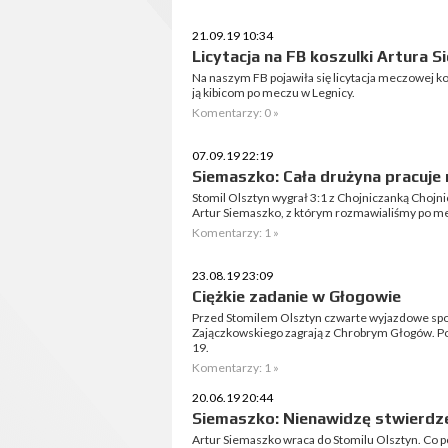
21.09.19 10:34
Licytacja na FB koszulki Artura S
Na naszym FB pojawiła się licytacja meczowej k
ją kibicom po meczu w Legnicy.
Komentarzy: 0 »
07.09.19 22:19
Siemaszko: Cała drużyna pracuje 
Stomil Olsztyn wygrał 3:1 z Chojniczanką Chojni
Artur Siemaszko, z którym rozmawialiśmy po m
Komentarzy: 1 »
23.08.19 23:09
Ciężkie zadanie w Głogowie
Przed Stomilem Olsztyn czwarte wyjazdowe spot
Zajączkowskiego zagrają z Chrobrym Głogów. Po
19.
Komentarzy: 1 »
20.06.19 20:44
Siemaszko: Nienawidzę stwierdz
Artur Siemaszko wraca do Stomilu Olsztyn. Co 