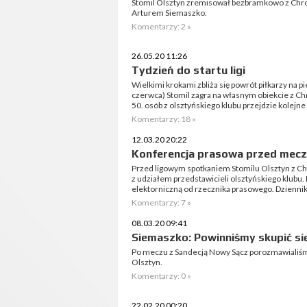
Stomil Olsztyn zremisował bezbramkowo z Chr
Arturem Siemaszko.
Komentarzy: 2 »
26.05.20 11:26
Tydzień do startu ligi
Wielkimi krokami zbliża się powrót piłkarzy na p
czerwca) Stomil zagra na własnym obiekcie z Ch
50. osób z olsztyńskiego klubu przejdzie kolejne 
Komentarzy: 18 »
12.03.20 20:22
Konferencja prasowa przed mecz
Przed ligowym spotkaniem Stomilu Olsztyn z C
z udziałem przedstawicieli olsztyńskiego klubu.
elektorniczną od rzecznika prasowego. Dziennika
Komentarzy: 7 »
08.03.20 09:41
Siemaszko: Powinniśmy skupić si
Po meczu z Sandecją Nowy Sącz porozmawialiś
Olsztyn.
Komentarzy: 0 »
22.02.20 00:20