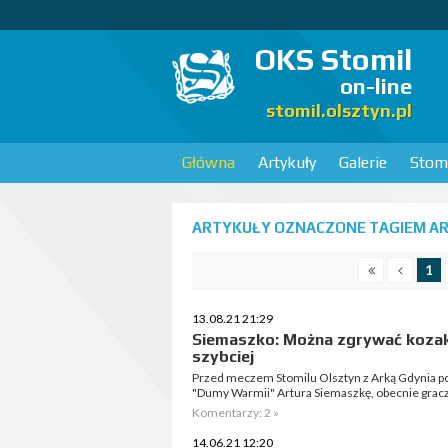
OKS Stomil
on-line
stomil.olsztyn.pl
Główna
Artykuły
Galerie
Stomi
ARTYKUŁY OZNACZONE TAGIEM AR
1
13.08.21 21:29
Siemaszko: Można zgrywać kozaka
szybciej
Przed meczem Stomilu Olsztyn z Arką Gdynia po
"Dumy Warmii" Artura Siemaszkę, obecnie gracz
Komentarzy: 2 »
14.06.21 12:20