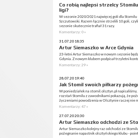
Co robią najlepsi strzelcy Stomi
ligi?
W sezonie 2020/2021 najwięcej goli dla Stomilu O
Szczutowski. Razem łącznie strzelili 10 goli, czy
sezonie skutecznie trafiał 31 razy.
Komentarzy: 0 »
31.07.20 18:35
Artur Siemaszko w Arce Gdynia
23-letni Artur Siemaszko w nowym sezonie będzi
Gdynia. Z nowym klubem podpisał trzyletni kont
Komentarzy: 29 »
28.07.20 19:40
Jak Stomil swoich piłkarzy pożeg
W poniedziałek na stomil.olsztyn.pl napisaliśmy, ż
rozstań Stomilu z zawodnikami pokazują, że po
życzeniami powodzenia w Olsztynie raczej nie m
Komentarzy: 47 »
27.07.20 20:30
Artur Siemaszko odchodzi ze Sto
Artur Siemaszko kolejny raz odchodzi ze Stomil
pożegnanie napastnik olsztyńskiego klubu - poin