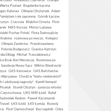
Warta Poznań
Bogdanka Łęczna
gas Kalonas
Olimpia Olsztynek
Adam
Pamiętam i nie zapomnę
Górnik Łęczna
lsztyn
Cracovia
Błękitni Orneta
Piotr
arek
MKS Korsze
Motor Lubawa
dzki Puchar Polski
Flota Świnoujście
 Kraków
rozmowa po meczu
Kolejarz
Olimpia Zambrów
Przedstawiamy
Polonia Bydgoszcz
Granica Kętrzyn
dia Elbląg
Michał Trzeciakiewicz
ica Bruk-Bet Nieciecza
Rozmowa po
Sandecja Nowy Sącz
Wiktor Biedrzycki
zyce
GKS Katowice
GKS Bełchatów
a Warszawa
Chodź w "biało-niebieskich"
h i zdobywaj nagrody!
Kamil Hempel
Piceluk
Stomil Olsztyn - juniorzy młodsi
 Częstochowa
UKS SMS Łódź
Rafał
Radomiak Radom
Paweł Kaczmarek
Travel
ŁKS Łódź
ŁKS Łomża
Rozwój
ice
Piotr Darmochwał
Bez napinki
Odra