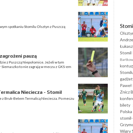
Stomi
wym spotkaniu Stomilu Olsztyn z Puszczą
Olszty
Andrze
Łukasz
Stomil 
 zagrożeni pauzą
Bartkow
ździe z Puszczą Niepołomice. Jeżeli w tym
kontuz
tur Siemaszko to nie zagrają w meczu z GKS-em
Stomil
gadżet
Paweł 
Znicz B
rmalica Nieciecza - Stomil
konfer
zie z Bruk-Betem Termalicą Nieciecza. Po meczu
bilety
Polska
stomil-
Grzym
Wigry 