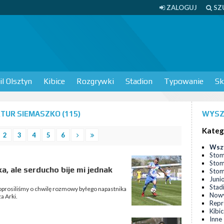
ZALOGUJ
SZ
l Olsztyn
Kibice
Rozgrywki
Stadion
Typowanie
Sk
TUR SIEMASZKO (115)
WYSZ
Kateg
2
3
4
5
6
Wsz
Stom
Stom
, ale serducho bije mi jednak
Stomi
Juni
Stad
prosiliśmy o chwilę rozmowy byłego napastnika
Nowy
a Arki.
Repr
Kibi
Inne