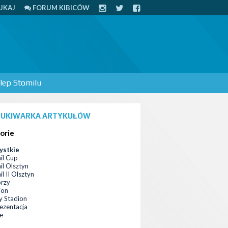
UKAJ
FORUM KIBICÓW
lep Stomilu
UKIWARKA ARTYKUŁÓW
orie
ystkie
il Cup
il Olsztyn
l II Olsztyn
orzy
ion
 Stadion
ezentacja
ce