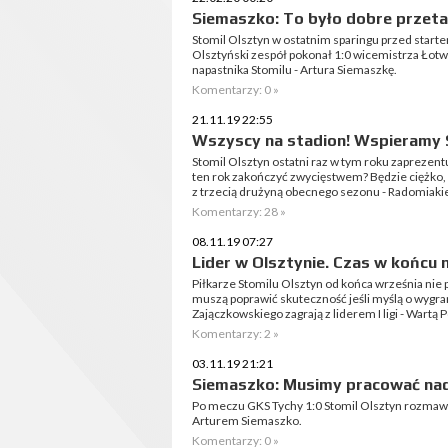
Siemaszko: To było dobre przeta
Stomil Olsztyn w ostatnim sparingu przed start
Olsztyński zespół pokonał 1:0 wicemistrza Łot
napastnika Stomilu - Artura Siemaszkę.
Komentarzy: 0 »
21.11.19 22:55
Wszyscy na stadion! Wspieramy 
Stomil Olsztyn ostatni raz w tym roku zaprezentu
ten rok zakończyć zwycięstwem? Będzie ciężko, 
z trzecią drużyną obecnego sezonu - Radomiaki
Komentarzy: 28 »
08.11.19 07:27
Lider w Olsztynie. Czas w końcu 
Piłkarze Stomilu Olsztyn od końca września nie 
muszą poprawić skuteczność jeśli myślą o wygra
Zajączkowskiego zagrają z liderem I ligi - Wartą P
Komentarzy: 2 »
03.11.19 21:21
Siemaszko: Musimy pracować nad f
Po meczu GKS Tychy 1:0 Stomil Olsztyn rozmawi
Arturem Siemaszko.
Komentarzy: 0 »