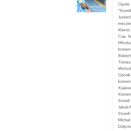
Opole
"Stomi
Junior
mecze
Kiereś
Cup
f
Młods
koment
Robert
Tomas
Wołod
Górnik
koment
Kujaw
Koment
Stomil
Jakub 
Stomil
Michał
Dzięcio