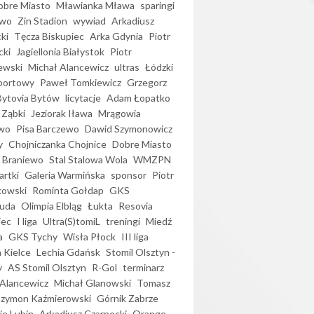
bre Miasto
Mławianka Mława
sparingi
ewo
Zin Stadion
wywiad
Arkadiusz
ki
Tęcza Biskupiec
Arka Gdynia
Piotr
cki
Jagiellonia Białystok
Piotr
ewski
Michał Alancewicz
ultras
Łódzki
portowy
Paweł Tomkiewicz
Grzegorz
Bytovia Bytów
licytacje
Adam Łopatko
 Ząbki
Jeziorak Iława
Mrągowia
wo
Pisa Barczewo
Dawid Szymonowicz
y
Chojniczanka Chojnice
Dobre Miasto
 Braniewo
Stal Stalowa Wola
WMZPN
artki
Galeria Warmińska
sponsor
Piotr
kowski
Rominta Gołdap
GKS
uda
Olimpia Elbląg
Łukta
Resovia
iec
I liga
Ultra(S)tomiL
treningi
Miedź
a
GKS Tychy
Wisła Płock
III liga
 Kielce
Lechia Gdańsk
Stomil Olsztyn -
y
AS Stomil Olsztyn
R-Gol
terminarz
Alancewicz
Michał Glanowski
Tomasz
Szymon Kaźmierowski
Górnik Zabrze
ie Lubin
Arkadiusz Czarnecki
Orange