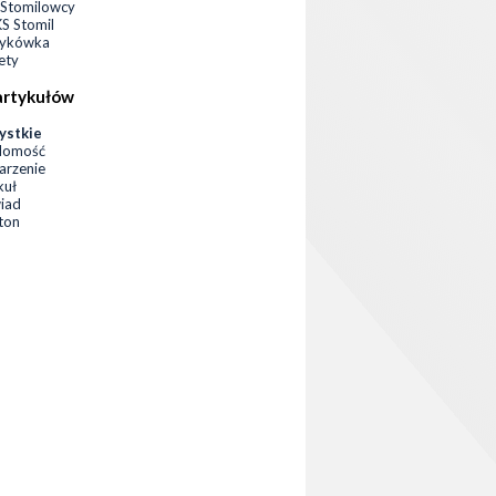
Stomilowcy
 Stomil
zykówka
ety
artykułów
ystkie
domość
rzenie
kuł
iad
eton