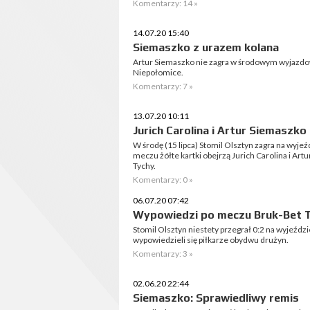
Komentarzy: 14 »
14.07.20 15:40
Siemaszko z urazem kolana
Artur Siemaszko nie zagra w środowym wyjazdo
Niepołomice.
Komentarzy: 7 »
13.07.20 10:11
Jurich Carolina i Artur Siemaszko
W środę (15 lipca) Stomil Olsztyn zagra na wyje
meczu żółte kartki obejrzą Jurich Carolina i Ar
Tychy.
Komentarzy: 0 »
06.07.20 07:42
Wypowiedzi po meczu Bruk-Bet Te
Stomil Olsztyn niestety przegrał 0:2 na wyjeźd
wypowiedzieli się piłkarze obydwu drużyn.
Komentarzy: 3 »
02.06.20 22:44
Siemaszko: Sprawiedliwy remis