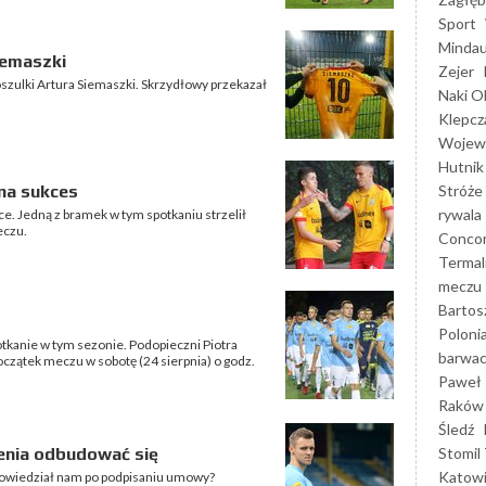
Sport
Mindau
iemaszki
Zejer
oszulki Artura Siemaszki. Skrzydłowy przekazał
Naki O
Klepcz
Wojewó
Hutnik
Stróże
na sukces
rywala
ce. Jedną z bramek w tym spotkaniu strzelił
eczu.
Concor
Termal
meczu
Bartos
Poloni
kanie w tym sezonie. Podopieczni Piotra
barwac
czątek meczu w sobotę (24 sierpnia) o godz.
Paweł 
Raków
Śledź
Stomil 
enia odbudować się
Katow
powiedział nam po podpisaniu umowy?