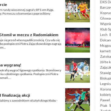
DKS Do
rcie
Barcz
em rundy wiosennej zagrał z RFS-em Ryga.
Kopruc
wy. Po meczu o komentarz poprosiliśmy
Głowa
Wypni
Klub S
Lech
Stomil w meczu z Radomiakiem
Dolcan
je się przed własną publicznością. Czy uda się
bo podopieczni Piotra Zajączkowskiego zagrają
Mrągo
em...
karnet
Zatoka
żółte k
na wygraną!
Zającz
potrafią wygrać ligowego spotkania. Stomilowcy
Stawig
niu sobotniego spotkania. Podopieczni Piotra
oznań....
Biskup
Legnic
Korona
kobiet
inalizacją akcji
Paweł 
aliśmy z zawodnikiem olsztyńskiego klubu -
Ptak
Zagłęb