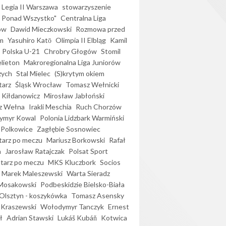
Legia II Warszawa
stowarzyszenie
l Ponad Wszystko"
Centralna Liga
ów
Dawid Mieczkowski
Rozmowa przed
m
Yasuhiro Katō
Olimpia II Elbląg
Kamil
Polska U-21
Chrobry Głogów
Stomil
elieton
Makroregionalna Liga Juniorów
zych
Stal Mielec
(S)krytym okiem
arz
Śląsk Wrocław
Tomasz Wełnicki
 Kiłdanowicz
Mirosław Jabłoński
z Wełna
Irakli Meschia
Ruch Chorzów
ymyr Kowal
Polonia Lidzbark Warmiński
 Polkowice
Zagłębie Sosnowiec
arz po meczu
Mariusz Borkowski
Rafał
a
Jarosław Ratajczak
Polsat Sport
arz po meczu
MKS Kluczbork
Socios
Marek Maleszewski
Warta Sieradz
Mosakowski
Podbeskidzie Bielsko-Biała
 Olsztyn - koszykówka
Tomasz Asensky
 Kraszewski
Wołodymyr Tanczyk
Ernest
ł
Adrian Stawski
Lukáš Kubáň
Kotwica