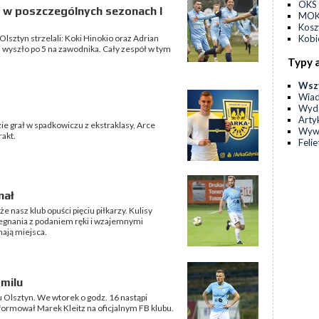
OKS 
lu w poszczególnych sezonach I
MOKS
Kos
lsztyn strzelali: Koki Hinokio oraz Adrian
Kobi
li wyszło po 5 na zawodnika. Cały zespół w tym
Typy 
Wsz
Wia
Wyda
Arty
e grał w spadkowiczu z ekstraklasy, Arce
Wyw
rakt.
Feli
nał
e nasz klub opuści pięciu piłkarzy. Kulisy
żegnania z podaniem ręki i wzajemnymi
ają miejsca.
milu
u Olsztyn. We wtorek o godz. 16 nastąpi
formował Marek Kleitz na oficjalnym FB klubu.