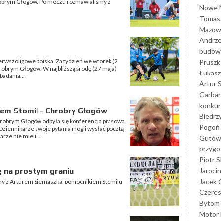
obrym Głogów. Po meczu rozmawialiśmy z
Nowe M
Tomasz
Mazowi
Andrze
budowa
ierwszoligowe boiska. Za tydzień we wtorek (2
Prusz
robrym Głogów. W najbliższą środę (27 maja)
Łukasz 
badania...
Artur 
Garbar
konkur
em Stomil - Chrobry Głogów
Biedrz
hrobrym Głogów odbyła się konferencja prasowa
Pogoń 
 Dziennikarze swoje pytania mogli wysłać pocztą
rze nie mieli...
Gutów
przyg
Piotr S
Jarocin
ę na prostym graniu
Jacek 
my z Arturem Siemaszką, pomocnikiem Stomilu
Czeres
Bytom
Motor 