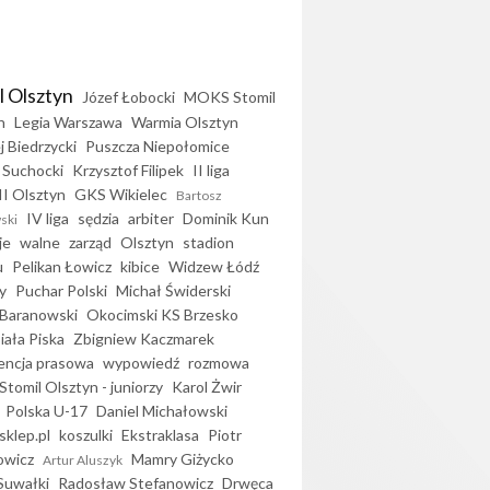
l Olsztyn
Józef Łobocki
MOKS Stomil
n
Legia Warszawa
Warmia Olsztyn
j Biedrzycki
Puszcza Niepołomice
 Suchocki
Krzysztof Filipek
II liga
II Olsztyn
GKS Wikielec
Bartosz
IV liga
sędzia
arbiter
Dominik Kun
ski
je
walne
zarząd
Olsztyn
stadion
u
Pelikan Łowicz
kibice
Widzew Łódź
y
Puchar Polski
Michał Świderski
Baranowski
Okocimski KS Brzesko
iała Piska
Zbigniew Kaczmarek
encja prasowa
wypowiedź
rozmowa
Stomil Olsztyn - juniorzy
Karol Żwir
Polska U-17
Daniel Michałowski
sklep.pl
koszulki
Ekstraklasa
Piotr
owicz
Mamry Giżycko
Artur Aluszyk
Suwałki
Radosław Stefanowicz
Drwęca