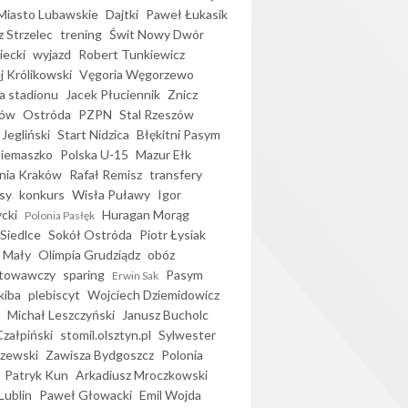
iasto Lubawskie
Dajtki
Paweł Łukasik
 Strzelec
trening
Świt Nowy Dwór
ecki
wyjazd
Robert Tunkiewicz
j Królikowski
Vęgoria Węgorzewo
 stadionu
Jacek Płuciennik
Znicz
ków
Ostróda
PZPN
Stal Rzeszów
Jegliński
Start Nidzica
Błękitni Pasym
Siemaszko
Polska U-15
Mazur Ełk
nia Kraków
Rafał Remisz
transfery
sy
konkurs
Wisła Puławy
Igor
ycki
Huragan Morąg
Polonia Pasłęk
Siedlce
Sokół Ostróda
Piotr Łysiak
 Mały
Olimpia Grudziądz
obóz
otowawczy
sparing
Pasym
Erwin Sak
kiba
plebiscyt
Wojciech Dziemidowicz
Michał Leszczyński
Janusz Bucholc
Czałpiński
stomil.olsztyn.pl
Sylwester
zewski
Zawisza Bydgoszcz
Polonia
Patryk Kun
Arkadiusz Mroczkowski
Lublin
Paweł Głowacki
Emil Wojda