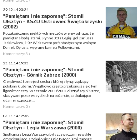
Komentarzy: 1 »
29.12.14 23:24
"Pamiętam i nie zapomnę": Stomil
Olsztyn - KSZO Ostrowiec Świętokrzyski
(2002)
Po zakończeniu niektórych meczów wiemy od razu, że
pamiętane będą latami. Słynne 3:3 z Legią i gol Dariusza
Jackiewicza, 1:0 z Widzewem po fantastycznym wolnym
Daniela Dylusia, wygrane karne z Polkowicami.
Komentarzy: 3 »
25.11.14 19:35
"Pamiętam i nie zapomnę": Stomil
Olsztyn - Górnik Zabrze (2000)
Cierpliwość to nie jest cecha z której słyną rządzący
polskimi klubami. Wyjątkowo często przekonują się o tym
ligowi trenerzy. W sezonie 2000/2001 olsztyńscy piłkarze,
skazywani przez wszystkich na pożarcie, zaskakująco
udanie rozpoczęli...
Komentarzy: 0 »
03.11.14 12:38
"Pamiętam i nie zapomnę": Stomil
Olsztyn - Legia Warszawa (2000)
Spotkania z Legią Warszawa były zazwyczaj niezwykle
emocjonujące. Czekało się na nie tygodniami, zawsze