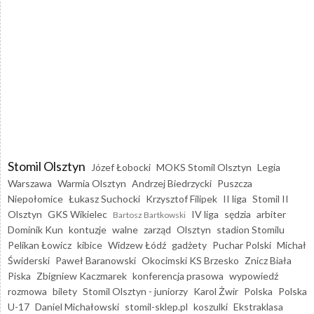
Stomil Olsztyn
Józef Łobocki
MOKS Stomil Olsztyn
Legia
Warszawa
Warmia Olsztyn
Andrzej Biedrzycki
Puszcza
Niepołomice
Łukasz Suchocki
Krzysztof Filipek
II liga
Stomil II
Olsztyn
GKS Wikielec
IV liga
sędzia
arbiter
Bartosz Bartkowski
Dominik Kun
kontuzje
walne
zarząd
Olsztyn
stadion Stomilu
Pelikan Łowicz
kibice
Widzew Łódź
gadżety
Puchar Polski
Michał
Świderski
Paweł Baranowski
Okocimski KS Brzesko
Znicz Biała
Piska
Zbigniew Kaczmarek
konferencja prasowa
wypowiedź
rozmowa
bilety
Stomil Olsztyn - juniorzy
Karol Żwir
Polska
Polska
U-17
Daniel Michałowski
stomil-sklep.pl
koszulki
Ekstraklasa