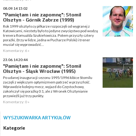
08.09.14 15:02
"Pamiętam i nie zapomnę": Stomil
Olsztyn - Górnik Zabrze (1999)
Rok 1999 olsztyńscy piłkarze rozpoczęli od wygranej z
Katowicami, niestety było to jedyne zwycięstwo pod wodzą
trenera Romualda Szukiełowicza. Potem przyszły cztery
porażki, (trzy w lidze, jedna w Pucharze Polski) i trener
musiał się wyprowadzić...
Komentarzy: 6 »
23.06.14 20:44
"Pamiętam i nie zapomnę": Stomil
Olsztyn - Śląsk Wrocław (1995)
Po udanej inauguracji sezonu 1995/1996 kibice Stomilu
zaczęli z większym optymizmem patrzeć w przyszłość.
Wprawdzie kolejny mecz, wyjazd do Częstochowy,
zakończył się porażką 0:1, ale z Wronek Olsztynianie
przywieźli już trzy punkty.
Komentarzy: 0 »
WYSZUKIWARKA ARTYKUŁÓW
Kategorie