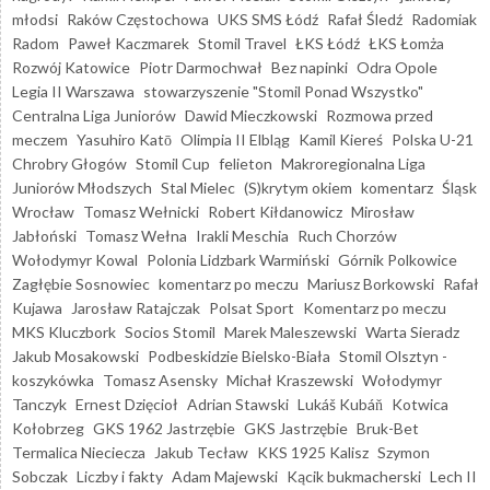
młodsi
Raków Częstochowa
UKS SMS Łódź
Rafał Śledź
Radomiak
Radom
Paweł Kaczmarek
Stomil Travel
ŁKS Łódź
ŁKS Łomża
Rozwój Katowice
Piotr Darmochwał
Bez napinki
Odra Opole
Legia II Warszawa
stowarzyszenie "Stomil Ponad Wszystko"
Centralna Liga Juniorów
Dawid Mieczkowski
Rozmowa przed
meczem
Yasuhiro Katō
Olimpia II Elbląg
Kamil Kiereś
Polska U-21
Chrobry Głogów
Stomil Cup
felieton
Makroregionalna Liga
Juniorów Młodszych
Stal Mielec
(S)krytym okiem
komentarz
Śląsk
Wrocław
Tomasz Wełnicki
Robert Kiłdanowicz
Mirosław
Jabłoński
Tomasz Wełna
Irakli Meschia
Ruch Chorzów
Wołodymyr Kowal
Polonia Lidzbark Warmiński
Górnik Polkowice
Zagłębie Sosnowiec
komentarz po meczu
Mariusz Borkowski
Rafał
Kujawa
Jarosław Ratajczak
Polsat Sport
Komentarz po meczu
MKS Kluczbork
Socios Stomil
Marek Maleszewski
Warta Sieradz
Jakub Mosakowski
Podbeskidzie Bielsko-Biała
Stomil Olsztyn -
koszykówka
Tomasz Asensky
Michał Kraszewski
Wołodymyr
Tanczyk
Ernest Dzięcioł
Adrian Stawski
Lukáš Kubáň
Kotwica
Kołobrzeg
GKS 1962 Jastrzębie
GKS Jastrzębie
Bruk-Bet
Termalica Nieciecza
Jakub Tecław
KKS 1925 Kalisz
Szymon
Sobczak
Liczby i fakty
Adam Majewski
Kącik bukmacherski
Lech II