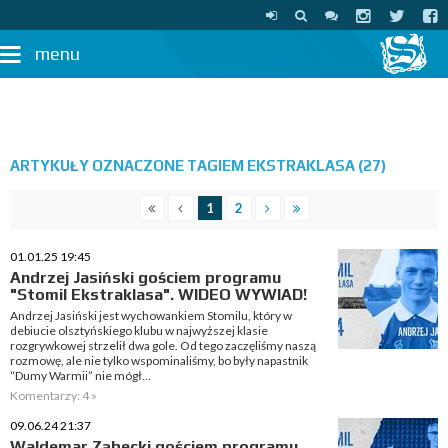
menu
ARTYKUŁY OZNACZONE TAGIEM EKSTRAKLASA (27)
1
2
01.01.25 19:45
Andrzej Jasiński gościem programu
"Stomil Ekstraklasa". WIDEO WYWIAD!
Andrzej Jasiński jest wychowankiem Stomilu, który w
debiucie olsztyńskiego klubu w najwyższej klasie
rozgrywkowej strzelił dwa gole. Od tego zaczęliśmy naszą
rozmowę, ale nie tylko wspominaliśmy, bo były napastnik
“Dumy Warmii” nie mógł...
Komentarzy: 4 »
09.06.24 21:37
Waldemar Ząbecki gościem programu