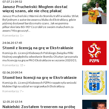
07.07.21 09:52
Janusz Prucheński: Mogłem dostać
więcej szans, ale nie chcę płakać
Janusz Prucheński z Warmii do Stomilu trafił w wieku 18 lat.
Był jednym z autorów awansu klubu do Ekstraklasy, gdzie
później dostawał bardzo mało szans. Jak wspomina
piłkarskie lata 80 i 90? Co zrobił ze swoim maluchem za
awans? Kto go uczył...
Komentarzy: 1 »
24.06.20 17:45
Stomil z licencją na grę w Ekstraklasie
Komisja ds. Licencji Klubowych Polskiego Związku Piłki
Nożnej uwzględniła odwołanie Stomilu Olsztyn i przyznała
mu licencję na grę w PKO Ekstraklasie w sezonie 2020/21.
Komentarzy: 15 »
02.06.20 09:54
Stomil bez licencji na grę w Ekstraklasie
Komisja ds. Licencji Klubowych PZPN rozpatrzyła wnioski
klubów I ligi na udział w rozgrywkach Ekstraklasy.
Komentarzy: 7 »
12.05.20 13:54
Nakielski: Zostałem trenerem na próbę