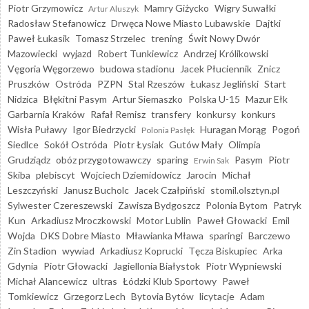
Piotr Grzymowicz
Mamry Giżycko
Wigry Suwałki
Artur Aluszyk
Radosław Stefanowicz
Drwęca Nowe Miasto Lubawskie
Dajtki
Paweł Łukasik
Tomasz Strzelec
trening
Świt Nowy Dwór
Mazowiecki
wyjazd
Robert Tunkiewicz
Andrzej Królikowski
Vęgoria Węgorzewo
budowa stadionu
Jacek Płuciennik
Znicz
Pruszków
Ostróda
PZPN
Stal Rzeszów
Łukasz Jegliński
Start
Nidzica
Błękitni Pasym
Artur Siemaszko
Polska U-15
Mazur Ełk
Garbarnia Kraków
Rafał Remisz
transfery
konkursy
konkurs
Wisła Puławy
Igor Biedrzycki
Huragan Morąg
Pogoń
Polonia Pasłęk
Siedlce
Sokół Ostróda
Piotr Łysiak
Gutów Mały
Olimpia
Grudziądz
obóz przygotowawczy
sparing
Pasym
Piotr
Erwin Sak
Skiba
plebiscyt
Wojciech Dziemidowicz
Jarocin
Michał
Leszczyński
Janusz Bucholc
Jacek Czałpiński
stomil.olsztyn.pl
Sylwester Czereszewski
Zawisza Bydgoszcz
Polonia Bytom
Patryk
Kun
Arkadiusz Mroczkowski
Motor Lublin
Paweł Głowacki
Emil
Wojda
DKS Dobre Miasto
Mławianka Mława
sparingi
Barczewo
Zin Stadion
wywiad
Arkadiusz Koprucki
Tęcza Biskupiec
Arka
Gdynia
Piotr Głowacki
Jagiellonia Białystok
Piotr Wypniewski
Michał Alancewicz
ultras
Łódzki Klub Sportowy
Paweł
Tomkiewicz
Grzegorz Lech
Bytovia Bytów
licytacje
Adam