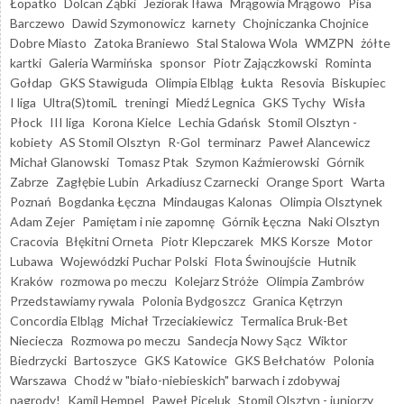
Łopatko
Dolcan Ząbki
Jeziorak Iława
Mrągowia Mrągowo
Pisa
Barczewo
Dawid Szymonowicz
karnety
Chojniczanka Chojnice
Dobre Miasto
Zatoka Braniewo
Stal Stalowa Wola
WMZPN
żółte
kartki
Galeria Warmińska
sponsor
Piotr Zajączkowski
Rominta
Gołdap
GKS Stawiguda
Olimpia Elbląg
Łukta
Resovia
Biskupiec
I liga
Ultra(S)tomiL
treningi
Miedź Legnica
GKS Tychy
Wisła
Płock
III liga
Korona Kielce
Lechia Gdańsk
Stomil Olsztyn -
kobiety
AS Stomil Olsztyn
R-Gol
terminarz
Paweł Alancewicz
Michał Glanowski
Tomasz Ptak
Szymon Kaźmierowski
Górnik
Zabrze
Zagłębie Lubin
Arkadiusz Czarnecki
Orange Sport
Warta
Poznań
Bogdanka Łęczna
Mindaugas Kalonas
Olimpia Olsztynek
Adam Zejer
Pamiętam i nie zapomnę
Górnik Łęczna
Naki Olsztyn
Cracovia
Błękitni Orneta
Piotr Klepczarek
MKS Korsze
Motor
Lubawa
Wojewódzki Puchar Polski
Flota Świnoujście
Hutnik
Kraków
rozmowa po meczu
Kolejarz Stróże
Olimpia Zambrów
Przedstawiamy rywala
Polonia Bydgoszcz
Granica Kętrzyn
Concordia Elbląg
Michał Trzeciakiewicz
Termalica Bruk-Bet
Nieciecza
Rozmowa po meczu
Sandecja Nowy Sącz
Wiktor
Biedrzycki
Bartoszyce
GKS Katowice
GKS Bełchatów
Polonia
Warszawa
Chodź w "biało-niebieskich" barwach i zdobywaj
nagrody!
Kamil Hempel
Paweł Piceluk
Stomil Olsztyn - juniorzy