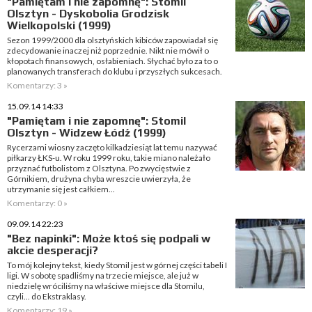
"Pamiętam i nie zapomnę": Stomil
Olsztyn - Dyskobolia Grodzisk
Wielkopolski (1999)
Sezon 1999/2000 dla olsztyńskich kibiców zapowiadał się
zdecydowanie inaczej niż poprzednie. Nikt nie mówił o
kłopotach finansowych, osłabieniach. Słychać było za to o
planowanych transferach do klubu i przyszłych sukcesach.
Komentarzy: 3 »
15.09.14 14:33
"Pamiętam i nie zapomnę": Stomil
Olsztyn - Widzew Łódź (1999)
Rycerzami wiosny zaczęto kilkadziesiąt lat temu nazywać
piłkarzy ŁKS-u. W roku 1999 roku, takie miano należało
przyznać futbolistom z Olsztyna. Po zwycięstwie z
Górnikiem, drużyna chyba wreszcie uwierzyła, że
utrzymanie się jest całkiem...
Komentarzy: 0 »
09.09.14 22:23
"Bez napinki": Może ktoś się podpali w
akcie desperacji?
To mój kolejny tekst, kiedy Stomil jest w górnej części tabeli I
ligi. W sobotę spadliśmy na trzecie miejsce, ale już w
niedzielę wróciliśmy na właściwe miejsce dla Stomilu,
czyli... do Ekstraklasy.
Komentarzy: 19 »