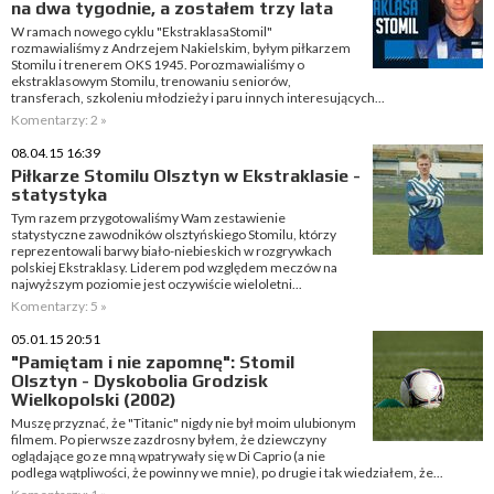
na dwa tygodnie, a zostałem trzy lata
W ramach nowego cyklu "EkstraklasaStomil"
rozmawialiśmy z Andrzejem Nakielskim, byłym piłkarzem
Stomilu i trenerem OKS 1945. Porozmawialiśmy o
ekstraklasowym Stomilu, trenowaniu seniorów,
transferach, szkoleniu młodzieży i paru innych interesujących...
Komentarzy: 2 »
08.04.15 16:39
Piłkarze Stomilu Olsztyn w Ekstraklasie -
statystyka
Tym razem przygotowaliśmy Wam zestawienie
statystyczne zawodników olsztyńskiego Stomilu, którzy
reprezentowali barwy biało-niebieskich w rozgrywkach
polskiej Ekstraklasy. Liderem pod względem meczów na
najwyższym poziomie jest oczywiście wieloletni...
Komentarzy: 5 »
05.01.15 20:51
"Pamiętam i nie zapomnę": Stomil
Olsztyn - Dyskobolia Grodzisk
Wielkopolski (2002)
Muszę przyznać, że "Titanic" nigdy nie był moim ulubionym
filmem. Po pierwsze zazdrosny byłem, że dziewczyny
oglądające go ze mną wpatrywały się w Di Caprio (a nie
podlega wątpliwości, że powinny we mnie), po drugie i tak wiedziałem, że...