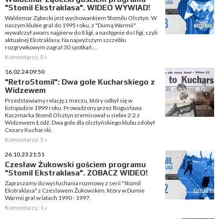
"Stomil Ekstraklasa". WIDEO WYWIAD!
Waldemar Ząbecki jest wychowankiem Stomilu Olsztyn. W
naszym klubie grał do 1995 roku, z "Dumą Warmii"
wywalczył awans najpierw do II ligi, a następnie do I ligi, czyli
aktualnej Ekstraklasy. Na najwyższym szczeblu
rozgrywkowym zagrał 30 spotkań....
Komentarzy: 0 »
16.02.24 09:50
"RetroStomil": Dwa gole Kucharskiego z
Widzewem
Przedstawiamy relację z meczu, który odbył się w
listopadzie 1999 roku. Prowadzony przez Bogusława
Kaczmarka Stomil Olsztyn zremisował u siebie 2:2 z
Widzewem Łódź. Dwa gole dla olsztyńskiego klubu zdobył
Cezary Kucharski.
Komentarzy: 5 »
26.10.23 21:51
Czesław Żukowski gościem programu
"Stomil Ekstraklasa". ZOBACZ WIDEO!
Zapraszamy do wysłuchania rozmowy z serii "Stomil
Ekstraklasa" z Czesławem Żukowskim, który w Dumie
Warmii grał w latach 1990 - 1997.
Komentarzy: 1 »