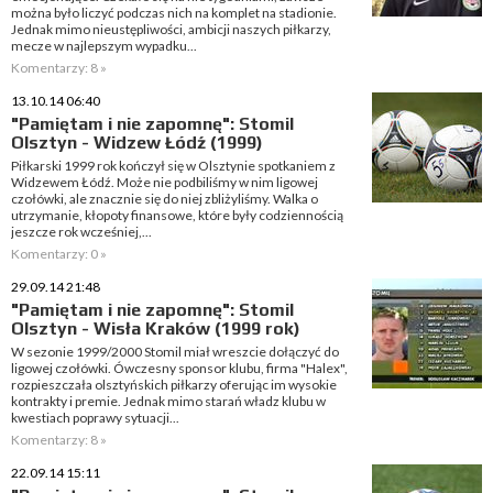
można było liczyć podczas nich na komplet na stadionie.
Jednak mimo nieustępliwości, ambicji naszych piłkarzy,
mecze w najlepszym wypadku...
Komentarzy: 8 »
13.10.14 06:40
"Pamiętam i nie zapomnę": Stomil
Olsztyn - Widzew Łódź (1999)
Piłkarski 1999 rok kończył się w Olsztynie spotkaniem z
Widzewem Łódź. Może nie podbiliśmy w nim ligowej
czołówki, ale znacznie się do niej zbliżyliśmy. Walka o
utrzymanie, kłopoty finansowe, które były codziennością
jeszcze rok wcześniej,...
Komentarzy: 0 »
29.09.14 21:48
"Pamiętam i nie zapomnę": Stomil
Olsztyn - Wisła Kraków (1999 rok)
W sezonie 1999/2000 Stomil miał wreszcie dołączyć do
ligowej czołówki. Ówczesny sponsor klubu, firma "Halex",
rozpieszczała olsztyńskich piłkarzy oferując im wysokie
kontrakty i premie. Jednak mimo starań władz klubu w
kwestiach poprawy sytuacji...
Komentarzy: 8 »
22.09.14 15:11