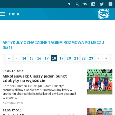
menu
ARTYKUŁY OZNACZONE TAGIEM ROZMOWA PO MECZU
(621)
14
15
16
17
18
19
20
21
22
23
28.08.17 00:15
Mikołajewski: Cieszy jeden punkt
zdobyty na wyjeździe
Po meczu Olimpia Grudziądz - Stomil Olsztyn
rozmawialiśmy z Danielem Mikołajewskim, który w
spotkaniu obejrzał dwie żółte kartki, a w konsekwencji
czerwoną.
Komentarzy: 0 »
23.08.17 00:14