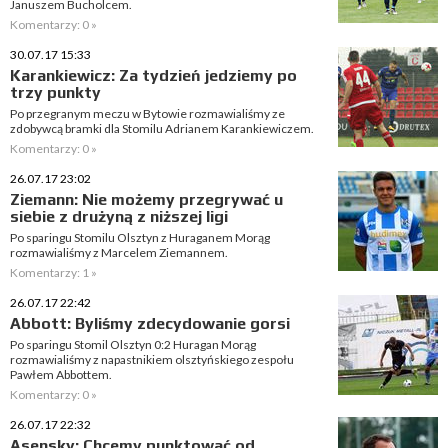
Januszem Bucholcem.
Komentarzy: 0 »
30.07.17 15:33
Karankiewicz: Za tydzień jedziemy po
trzy punkty
Po przegranym meczu w Bytowie rozmawialiśmy ze
zdobywcą bramki dla Stomilu Adrianem Karankiewiczem.
Komentarzy: 0 »
26.07.17 23:02
Ziemann: Nie możemy przegrywać u
siebie z drużyną z niższej ligi
Po sparingu Stomilu Olsztyn z Huraganem Morąg
rozmawialiśmy z Marcelem Ziemannem.
Komentarzy: 1 »
26.07.17 22:42
Abbott: Byliśmy zdecydowanie gorsi
Po sparingu Stomil Olsztyn 0:2 Huragan Morąg
rozmawialiśmy z napastnikiem olsztyńskiego zespołu
Pawłem Abbottem.
Komentarzy: 0 »
26.07.17 22:32
Asensky: Chcemy punktować od