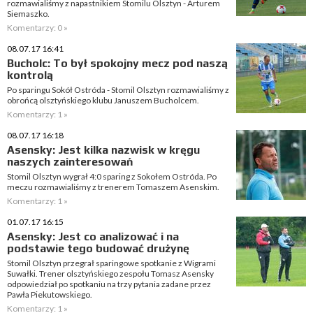
rozmawialiśmy z napastnikiem Stomilu Olsztyn - Arturem
Siemaszko.
Komentarzy: 0 »
08.07.17 16:41
Bucholc: To był spokojny mecz pod naszą
kontrolą
Po sparingu Sokół Ostróda - Stomil Olsztyn rozmawialiśmy z
obrońcą olsztyńskiego klubu Januszem Bucholcem.
Komentarzy: 1 »
08.07.17 16:18
Asensky: Jest kilka nazwisk w kręgu
naszych zainteresowań
Stomil Olsztyn wygrał 4:0 sparing z Sokołem Ostróda. Po
meczu rozmawialiśmy z trenerem Tomaszem Asenskim.
Komentarzy: 1 »
01.07.17 16:15
Asensky: Jest co analizować i na
podstawie tego budować drużynę
Stomil Olsztyn przegrał sparingowe spotkanie z Wigrami
Suwałki. Trener olsztyńskiego zespołu Tomasz Asensky
odpowiedział po spotkaniu na trzy pytania zadane przez
Pawła Piekutowskiego.
Komentarzy: 1 »