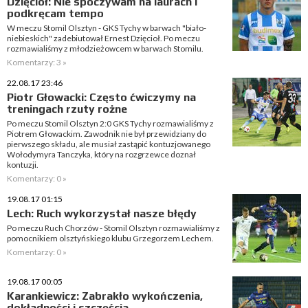
Dzięcioł: Nie spoczywam na laurach i
podkręcam tempo
W meczu Stomil Olsztyn - GKS Tychy w barwach "biało-
niebieskich" zadebiutował Ernest Dzięcioł. Po meczu
rozmawialiśmy z młodzieżowcem w barwach Stomilu.
Komentarzy: 3 »
22.08.17 23:46
Piotr Głowacki: Często ćwiczymy na
treningach rzuty rożne
Po meczu Stomil Olsztyn 2:0 GKS Tychy rozmawialiśmy z
Piotrem Głowackim. Zawodnik nie był przewidziany do
pierwszego składu, ale musiał zastąpić kontuzjowanego
Wołodymyra Tanczyka, który na rozgrzewce doznał
kontuzji.
Komentarzy: 0 »
19.08.17 01:15
Lech: Ruch wykorzystał nasze błędy
Po meczu Ruch Chorzów - Stomil Olsztyn rozmawialiśmy z
pomocnikiem olsztyńskiego klubu Grzegorzem Lechem.
Komentarzy: 0 »
19.08.17 00:05
Karankiewicz: Zabrakło wykończenia,
dokładności i szczęścia