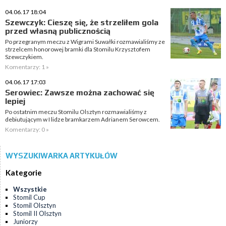
04.06.17 18:04
Szewczyk: Cieszę się, że strzeliłem gola
przed własną publicznością
Po przegranym meczu z Wigrami Suwałki rozmawialiśmy ze
strzelcem honorowej bramki dla Stomilu Krzysztofem
Szewczykiem.
Komentarzy: 1 »
04.06.17 17:03
Serowiec: Zawsze można zachować się
lepiej
Po ostatnim meczu Stomilu Olsztyn rozmawialiśmy z
debiutującym w I lidze bramkarzem Adrianem Serowcem.
Komentarzy: 0 »
WYSZUKIWARKA ARTYKUŁÓW
Kategorie
Wszystkie
Stomil Cup
Stomil Olsztyn
Stomil II Olsztyn
Juniorzy