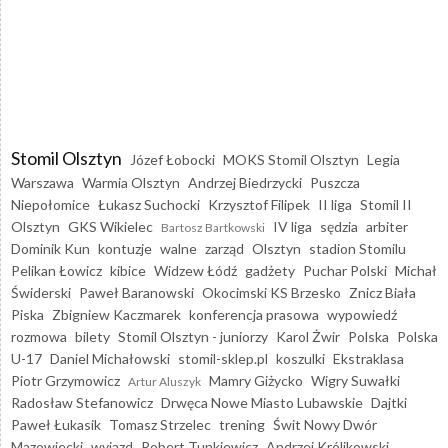
Stomil Olsztyn
Józef Łobocki
MOKS Stomil Olsztyn
Legia
Warszawa
Warmia Olsztyn
Andrzej Biedrzycki
Puszcza
Niepołomice
Łukasz Suchocki
Krzysztof Filipek
II liga
Stomil II
Olsztyn
GKS Wikielec
IV liga
sędzia
arbiter
Bartosz Bartkowski
Dominik Kun
kontuzje
walne
zarząd
Olsztyn
stadion Stomilu
Pelikan Łowicz
kibice
Widzew Łódź
gadżety
Puchar Polski
Michał
Świderski
Paweł Baranowski
Okocimski KS Brzesko
Znicz Biała
Piska
Zbigniew Kaczmarek
konferencja prasowa
wypowiedź
rozmowa
bilety
Stomil Olsztyn - juniorzy
Karol Żwir
Polska
Polska
U-17
Daniel Michałowski
stomil-sklep.pl
koszulki
Ekstraklasa
Piotr Grzymowicz
Mamry Giżycko
Wigry Suwałki
Artur Aluszyk
Radosław Stefanowicz
Drwęca Nowe Miasto Lubawskie
Dajtki
Paweł Łukasik
Tomasz Strzelec
trening
Świt Nowy Dwór
Mazowiecki
wyjazd
Robert Tunkiewicz
Andrzej Królikowski