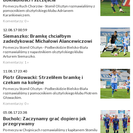
Po meczu Ruch Chorzów - Stomil Olsztyn rozmawialiśmy z
pomocnikiem olsztyńskiego klubu Adrianem
Karankiewiczem.
Komentarzy: 0 »
12.08.17 00:59
Siemaszko: Bramkę chciałbym
zadedykować Michałowi Alancewiczowi
Po meczu Stomil Olsztyn - Podbeskidzie Bielsko-Biała
rozmawialiśmy z napastnikiem olsztyńskiego klubu
Arturem Siemaszko.
Komentarzy: 1 »
11.08.17 23:40
Piotr Głowacki: Strzeliłem bramkę i
czekam na kolejne
Po meczu Stomil Olsztyn - Podbeskidzie Bielsko-Biała
rozmawialiśmy z pomocnikiem olsztyńskiego klubu Piotrem
Głowackim.
Komentarzy: 0 »
05.08.17 23:38
Bucholc: Zaczynamy grać dopiero jak
przegrywamy
Po meczu w Chojnicach rozmawialiśmy z kapitanem Stomilu