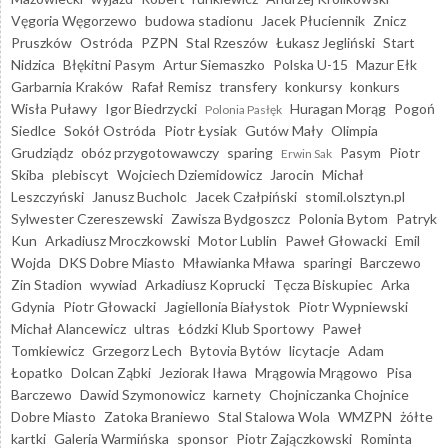
Vęgoria Węgorzewo
budowa stadionu
Jacek Płuciennik
Znicz
Pruszków
Ostróda
PZPN
Stal Rzeszów
Łukasz Jegliński
Start
Nidzica
Błękitni Pasym
Artur Siemaszko
Polska U-15
Mazur Ełk
Garbarnia Kraków
Rafał Remisz
transfery
konkursy
konkurs
Wisła Puławy
Igor Biedrzycki
Huragan Morąg
Pogoń
Polonia Pasłęk
Siedlce
Sokół Ostróda
Piotr Łysiak
Gutów Mały
Olimpia
Grudziądz
obóz przygotowawczy
sparing
Pasym
Piotr
Erwin Sak
Skiba
plebiscyt
Wojciech Dziemidowicz
Jarocin
Michał
Leszczyński
Janusz Bucholc
Jacek Czałpiński
stomil.olsztyn.pl
Sylwester Czereszewski
Zawisza Bydgoszcz
Polonia Bytom
Patryk
Kun
Arkadiusz Mroczkowski
Motor Lublin
Paweł Głowacki
Emil
Wojda
DKS Dobre Miasto
Mławianka Mława
sparingi
Barczewo
Zin Stadion
wywiad
Arkadiusz Koprucki
Tęcza Biskupiec
Arka
Gdynia
Piotr Głowacki
Jagiellonia Białystok
Piotr Wypniewski
Michał Alancewicz
ultras
Łódzki Klub Sportowy
Paweł
Tomkiewicz
Grzegorz Lech
Bytovia Bytów
licytacje
Adam
Łopatko
Dolcan Ząbki
Jeziorak Iława
Mrągowia Mrągowo
Pisa
Barczewo
Dawid Szymonowicz
karnety
Chojniczanka Chojnice
Dobre Miasto
Zatoka Braniewo
Stal Stalowa Wola
WMZPN
żółte
kartki
Galeria Warmińska
sponsor
Piotr Zajączkowski
Rominta