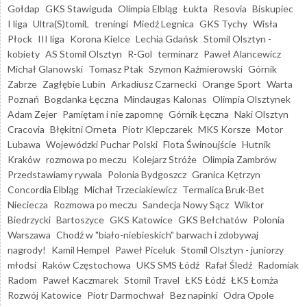
Gołdap
GKS Stawiguda
Olimpia Elbląg
Łukta
Resovia
Biskupiec
I liga
Ultra(S)tomiL
treningi
Miedź Legnica
GKS Tychy
Wisła
Płock
III liga
Korona Kielce
Lechia Gdańsk
Stomil Olsztyn -
kobiety
AS Stomil Olsztyn
R-Gol
terminarz
Paweł Alancewicz
Michał Glanowski
Tomasz Ptak
Szymon Kaźmierowski
Górnik
Zabrze
Zagłębie Lubin
Arkadiusz Czarnecki
Orange Sport
Warta
Poznań
Bogdanka Łęczna
Mindaugas Kalonas
Olimpia Olsztynek
Adam Zejer
Pamiętam i nie zapomnę
Górnik Łęczna
Naki Olsztyn
Cracovia
Błękitni Orneta
Piotr Klepczarek
MKS Korsze
Motor
Lubawa
Wojewódzki Puchar Polski
Flota Świnoujście
Hutnik
Kraków
rozmowa po meczu
Kolejarz Stróże
Olimpia Zambrów
Przedstawiamy rywala
Polonia Bydgoszcz
Granica Kętrzyn
Concordia Elbląg
Michał Trzeciakiewicz
Termalica Bruk-Bet
Nieciecza
Rozmowa po meczu
Sandecja Nowy Sącz
Wiktor
Biedrzycki
Bartoszyce
GKS Katowice
GKS Bełchatów
Polonia
Warszawa
Chodź w "biało-niebieskich" barwach i zdobywaj
nagrody!
Kamil Hempel
Paweł Piceluk
Stomil Olsztyn - juniorzy
młodsi
Raków Częstochowa
UKS SMS Łódź
Rafał Śledź
Radomiak
Radom
Paweł Kaczmarek
Stomil Travel
ŁKS Łódź
ŁKS Łomża
Rozwój Katowice
Piotr Darmochwał
Bez napinki
Odra Opole