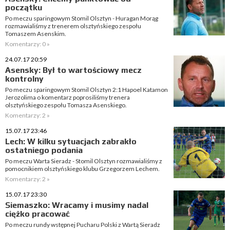
początku
Po meczu sparingowym Stomil Olsztyn - Huragan Morąg
rozmawialiśmy z trenerem olsztyńskiego zespołu
Tomaszem Asenskim.
Komentarzy: 0 »
24.07.17 20:59
Asensky: Był to wartościowy mecz
kontrolny
Po meczu sparingowym Stomil Olsztyn 2:1 Hapoel Katamon
Jerozolima o komentarz poprosiliśmy trenera
olsztyńskiego zespołu Tomasza Asenskiego.
Komentarzy: 2 »
15.07.17 23:46
Lech: W kilku sytuacjach zabrakło
ostatniego podania
Po meczu Warta Sieradz - Stomil Olsztyn rozmawialiśmy z
pomocnikiem olsztyńskiego klubu Grzegorzem Lechem.
Komentarzy: 2 »
15.07.17 23:30
Siemaszko: Wracamy i musimy nadal
ciężko pracować
Po meczu rundy wstępnej Pucharu Polski z Wartą Sieradz