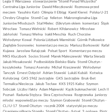
Legia II Warszawa
stowarzyszenie "Stomil Ponad Wszystko"
Centralna Liga Juniorów
Dawid Mieczkowski
Rozmowa przed
meczem
Yasuhiro Katō
Olimpia II Elbląg
Kamil Kiereś
Polska U-21
Chrobry Głogów
Stomil Cup
felieton
Makroregionalna Liga
Juniorów Młodszych
Stal Mielec
(S)krytym okiem
komentarz
Śląsk
Wrocław
Tomasz Wełnicki
Robert Kiłdanowicz
Mirosław
Jabłoński
Tomasz Wełna
Irakli Meschia
Ruch Chorzów
Wołodymyr Kowal
Polonia Lidzbark Warmiński
Górnik Polkowice
Zagłębie Sosnowiec
komentarz po meczu
Mariusz Borkowski
Rafał
Kujawa
Jarosław Ratajczak
Polsat Sport
Komentarz po meczu
MKS Kluczbork
Socios Stomil
Marek Maleszewski
Warta Sieradz
Jakub Mosakowski
Podbeskidzie Bielsko-Biała
Stomil Olsztyn -
koszykówka
Tomasz Asensky
Michał Kraszewski
Wołodymyr
Tanczyk
Ernest Dzięcioł
Adrian Stawski
Lukáš Kubáň
Kotwica
Kołobrzeg
GKS 1962 Jastrzębie
GKS Jastrzębie
Bruk-Bet
Termalica Nieciecza
Jakub Tecław
KKS 1925 Kalisz
Szymon
Sobczak
Liczby i fakty
Adam Majewski
Kącik bukmacherski
Lech II
Poznań
Radunia Stężyca
Skra Częstochowa
Rozgrzewka
juniorzy
młodsi
wypowiedź po meczu
Szymon Grabowski
Stomil Olsztyn -
CLJ U-17
Stomil Olsztyn - rocznik 2004
statystyki po meczu
Oceniamy piłkarzy Stomilu
Stomil Olsztyn - futsal
3. połowa
Piotr