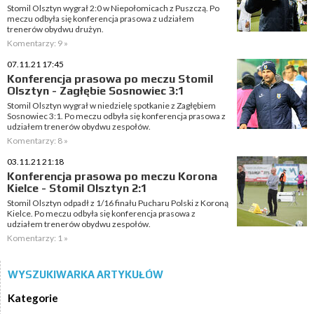
Stomil Olsztyn wygrał 2:0 w Niepołomicach z Puszczą. Po
meczu odbyła się konferencja prasowa z udziałem
trenerów obydwu drużyn.
Komentarzy: 9 »
07.11.21 17:45
Konferencja prasowa po meczu Stomil
Olsztyn - Zagłębie Sosnowiec 3:1
Stomil Olsztyn wygrał w niedzielę spotkanie z Zagłębiem
Sosnowiec 3:1. Po meczu odbyła się konferencja prasowa z
udziałem trenerów obydwu zespołów.
Komentarzy: 8 »
03.11.21 21:18
Konferencja prasowa po meczu Korona
Kielce - Stomil Olsztyn 2:1
Stomil Olsztyn odpadł z 1/16 finału Pucharu Polski z Koroną
Kielce. Po meczu odbyła się konferencja prasowa z
udziałem trenerów obydwu zespołów.
Komentarzy: 1 »
WYSZUKIWARKA ARTYKUŁÓW
Kategorie