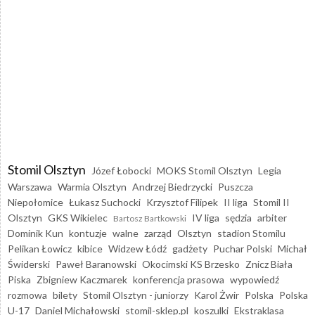
Stomil Olsztyn
Józef Łobocki
MOKS Stomil Olsztyn
Legia
Warszawa
Warmia Olsztyn
Andrzej Biedrzycki
Puszcza
Niepołomice
Łukasz Suchocki
Krzysztof Filipek
II liga
Stomil II
Olsztyn
GKS Wikielec
IV liga
sędzia
arbiter
Bartosz Bartkowski
Dominik Kun
kontuzje
walne
zarząd
Olsztyn
stadion Stomilu
Pelikan Łowicz
kibice
Widzew Łódź
gadżety
Puchar Polski
Michał
Świderski
Paweł Baranowski
Okocimski KS Brzesko
Znicz Biała
Piska
Zbigniew Kaczmarek
konferencja prasowa
wypowiedź
rozmowa
bilety
Stomil Olsztyn - juniorzy
Karol Żwir
Polska
Polska
U-17
Daniel Michałowski
stomil-sklep.pl
koszulki
Ekstraklasa