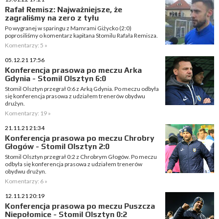
Rafał Remisz: Najważniejsze, że
zagraliśmy na zero z tyłu
Po wygranej w sparingu z Mamrami Giżycko (2:0)
poprosiliśmy o komentarz kapitana Stomilu Rafała Remisza.
Komentarzy: 5 »
05.12.21 17:56
Konferencja prasowa po meczu Arka
Gdynia - Stomil Olsztyn 6:0
Stomil Olsztyn przegrał 0:6 z Arką Gdynia. Po meczu odbyła
się konferencja prasowa z udziałem trenerów obydwu
drużyn.
Komentarzy: 19 »
21.11.21 21:34
Konferencja prasowa po meczu Chrobry
Głogów - Stomil Olsztyn 2:0
Stomil Olsztyn przegrał 0:2 z Chrobrym Głogów. Po meczu
odbyła się konferencja prasowa z udziałem trenerów
obydwu drużyn.
Komentarzy: 6 »
12.11.21 20:19
Konferencja prasowa po meczu Puszcza
Niepołomice - Stomil Olsztyn 0:2