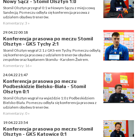
Nowy Sącz - Stomil Olsztyn 1:0
Stomil Olsztyn przegrał 0:1 w Nowym Sączu z miejscową
Sandecją. Po meczu odbyła się konferencja prasowa z
udziałem obydwu trenerów.
Komentarzy: 3 »
29.04.22 00:18
Konferencja prasowa po meczu Stomil
Olsztyn - GKS Tychy 2:1
Stomil Olsztyn wygrał 2:1 z GKS-em Tychy. Po meczu odbyłą
się konferencja prasowa z udziałem trenerów obydwu
zespołów oraz kapitanem Stomilu - Karolem Żwirem.
Komentarzy: 16 »
24.04.22 21:47
Konferencja prasowa po meczu
Podbeskidzie Bielsko-Biała - Stomil
Olsztyn 0:1
Stomil Olsztyn wygrał na wyjeździe 1:0 z Podbeskidziem
Bielsko-Biała. Po meczu odbyła się konferencja prasowa z
udziałem obydwu trenerów.
Komentarzy: 0 »
19.04.22 23:54
Konferencja prasowa po meczu Stomil
Olsztyn - GKS Katowice 0:1