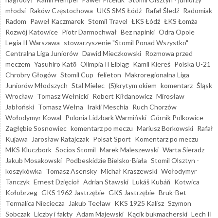
młodsi
Raków Częstochowa
UKS SMS Łódź
Rafał Śledź
Radomiak
Radom
Paweł Kaczmarek
Stomil Travel
ŁKS Łódź
ŁKS Łomża
Rozwój Katowice
Piotr Darmochwał
Bez napinki
Odra Opole
Legia II Warszawa
stowarzyszenie "Stomil Ponad Wszystko"
Centralna Liga Juniorów
Dawid Mieczkowski
Rozmowa przed
meczem
Yasuhiro Katō
Olimpia II Elbląg
Kamil Kiereś
Polska U-21
Chrobry Głogów
Stomil Cup
felieton
Makroregionalna Liga
Juniorów Młodszych
Stal Mielec
(S)krytym okiem
komentarz
Śląsk
Wrocław
Tomasz Wełnicki
Robert Kiłdanowicz
Mirosław
Jabłoński
Tomasz Wełna
Irakli Meschia
Ruch Chorzów
Wołodymyr Kowal
Polonia Lidzbark Warmiński
Górnik Polkowice
Zagłębie Sosnowiec
komentarz po meczu
Mariusz Borkowski
Rafał
Kujawa
Jarosław Ratajczak
Polsat Sport
Komentarz po meczu
MKS Kluczbork
Socios Stomil
Marek Maleszewski
Warta Sieradz
Jakub Mosakowski
Podbeskidzie Bielsko-Biała
Stomil Olsztyn -
koszykówka
Tomasz Asensky
Michał Kraszewski
Wołodymyr
Tanczyk
Ernest Dzięcioł
Adrian Stawski
Lukáš Kubáň
Kotwica
Kołobrzeg
GKS 1962 Jastrzębie
GKS Jastrzębie
Bruk-Bet
Termalica Nieciecza
Jakub Tecław
KKS 1925 Kalisz
Szymon
Sobczak
Liczby i fakty
Adam Majewski
Kącik bukmacherski
Lech II