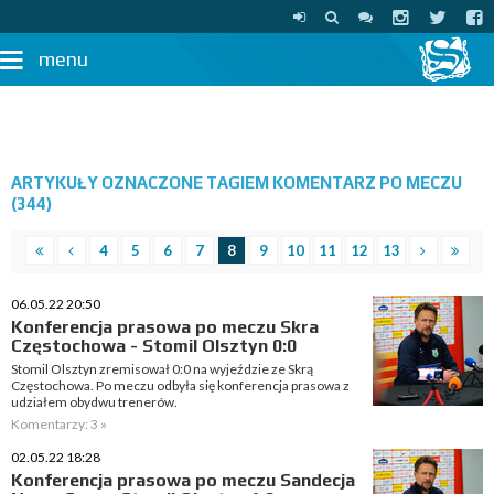
menu
ARTYKUŁY OZNACZONE TAGIEM KOMENTARZ PO MECZU
(344)
4
5
6
7
8
9
10
11
12
13
06.05.22 20:50
Konferencja prasowa po meczu Skra
Częstochowa - Stomil Olsztyn 0:0
Stomil Olsztyn zremisował 0:0 na wyjeździe ze Skrą
Częstochowa. Po meczu odbyła się konferencja prasowa z
udziałem obydwu trenerów.
Komentarzy: 3 »
02.05.22 18:28
Konferencja prasowa po meczu Sandecja