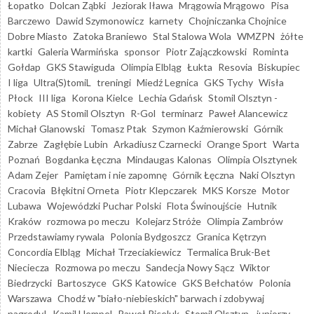
Łopatko
Dolcan Ząbki
Jeziorak Iława
Mrągowia Mrągowo
Pisa
Barczewo
Dawid Szymonowicz
karnety
Chojniczanka Chojnice
Dobre Miasto
Zatoka Braniewo
Stal Stalowa Wola
WMZPN
żółte
kartki
Galeria Warmińska
sponsor
Piotr Zajączkowski
Rominta
Gołdap
GKS Stawiguda
Olimpia Elbląg
Łukta
Resovia
Biskupiec
I liga
Ultra(S)tomiL
treningi
Miedź Legnica
GKS Tychy
Wisła
Płock
III liga
Korona Kielce
Lechia Gdańsk
Stomil Olsztyn -
kobiety
AS Stomil Olsztyn
R-Gol
terminarz
Paweł Alancewicz
Michał Glanowski
Tomasz Ptak
Szymon Kaźmierowski
Górnik
Zabrze
Zagłębie Lubin
Arkadiusz Czarnecki
Orange Sport
Warta
Poznań
Bogdanka Łęczna
Mindaugas Kalonas
Olimpia Olsztynek
Adam Zejer
Pamiętam i nie zapomnę
Górnik Łęczna
Naki Olsztyn
Cracovia
Błękitni Orneta
Piotr Klepczarek
MKS Korsze
Motor
Lubawa
Wojewódzki Puchar Polski
Flota Świnoujście
Hutnik
Kraków
rozmowa po meczu
Kolejarz Stróże
Olimpia Zambrów
Przedstawiamy rywala
Polonia Bydgoszcz
Granica Kętrzyn
Concordia Elbląg
Michał Trzeciakiewicz
Termalica Bruk-Bet
Nieciecza
Rozmowa po meczu
Sandecja Nowy Sącz
Wiktor
Biedrzycki
Bartoszyce
GKS Katowice
GKS Bełchatów
Polonia
Warszawa
Chodź w "biało-niebieskich" barwach i zdobywaj
nagrody!
Kamil Hempel
Paweł Piceluk
Stomil Olsztyn - juniorzy