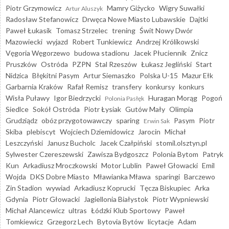
Piotr Grzymowicz
Mamry Giżycko
Wigry Suwałki
Artur Aluszyk
Radosław Stefanowicz
Drwęca Nowe Miasto Lubawskie
Dajtki
Paweł Łukasik
Tomasz Strzelec
trening
Świt Nowy Dwór
Mazowiecki
wyjazd
Robert Tunkiewicz
Andrzej Królikowski
Vęgoria Węgorzewo
budowa stadionu
Jacek Płuciennik
Znicz
Pruszków
Ostróda
PZPN
Stal Rzeszów
Łukasz Jegliński
Start
Nidzica
Błękitni Pasym
Artur Siemaszko
Polska U-15
Mazur Ełk
Garbarnia Kraków
Rafał Remisz
transfery
konkursy
konkurs
Wisła Puławy
Igor Biedrzycki
Huragan Morąg
Pogoń
Polonia Pasłęk
Siedlce
Sokół Ostróda
Piotr Łysiak
Gutów Mały
Olimpia
Grudziądz
obóz przygotowawczy
sparing
Pasym
Piotr
Erwin Sak
Skiba
plebiscyt
Wojciech Dziemidowicz
Jarocin
Michał
Leszczyński
Janusz Bucholc
Jacek Czałpiński
stomil.olsztyn.pl
Sylwester Czereszewski
Zawisza Bydgoszcz
Polonia Bytom
Patryk
Kun
Arkadiusz Mroczkowski
Motor Lublin
Paweł Głowacki
Emil
Wojda
DKS Dobre Miasto
Mławianka Mława
sparingi
Barczewo
Zin Stadion
wywiad
Arkadiusz Koprucki
Tęcza Biskupiec
Arka
Gdynia
Piotr Głowacki
Jagiellonia Białystok
Piotr Wypniewski
Michał Alancewicz
ultras
Łódzki Klub Sportowy
Paweł
Tomkiewicz
Grzegorz Lech
Bytovia Bytów
licytacje
Adam