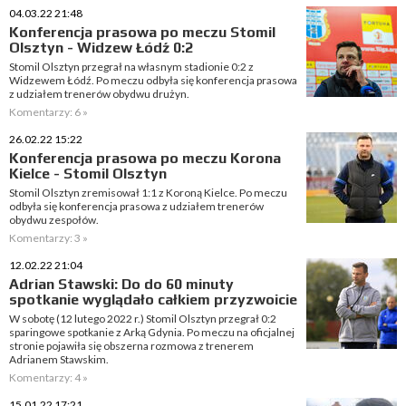
04.03.22 21:48
Konferencja prasowa po meczu Stomil
Olsztyn - Widzew Łódź 0:2
Stomil Olsztyn przegrał na własnym stadionie 0:2 z
Widzewem Łódź. Po meczu odbyła się konferencja prasowa
z udziałem trenerów obydwu drużyn.
Komentarzy: 6 »
26.02.22 15:22
Konferencja prasowa po meczu Korona
Kielce - Stomil Olsztyn
Stomil Olsztyn zremisował 1:1 z Koroną Kielce. Po meczu
odbyła się konferencja prasowa z udziałem trenerów
obydwu zespołów.
Komentarzy: 3 »
12.02.22 21:04
Adrian Stawski: Do do 60 minuty
spotkanie wyglądało całkiem przyzwoicie
W sobotę (12 lutego 2022 r.) Stomil Olsztyn przegrał 0:2
sparingowe spotkanie z Arką Gdynia. Po meczu na oficjalnej
stronie pojawiła się obszerna rozmowa z trenerem
Adrianem Stawskim.
Komentarzy: 4 »
15.01.22 17:21