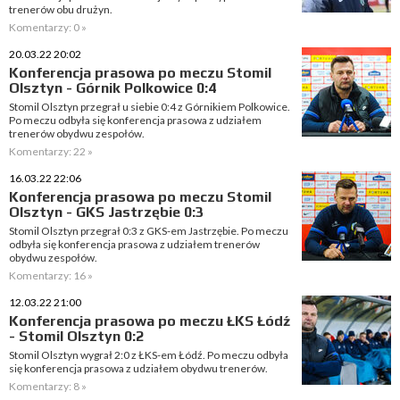
trenerów obu drużyn.
Komentarzy: 0 »
20.03.22 20:02
Konferencja prasowa po meczu Stomil
Olsztyn - Górnik Polkowice 0:4
Stomil Olsztyn przegrał u siebie 0:4 z Górnikiem Polkowice.
Po meczu odbyła się konferencja prasowa z udziałem
trenerów obydwu zespołów.
Komentarzy: 22 »
16.03.22 22:06
Konferencja prasowa po meczu Stomil
Olsztyn - GKS Jastrzębie 0:3
Stomil Olsztyn przegrał 0:3 z GKS-em Jastrzębie. Po meczu
odbyła się konferencja prasowa z udziałem trenerów
obydwu zespołów.
Komentarzy: 16 »
12.03.22 21:00
Konferencja prasowa po meczu ŁKS Łódź
- Stomil Olsztyn 0:2
Stomil Olsztyn wygrał 2:0 z ŁKS-em Łódź. Po meczu odbyła
się konferencja prasowa z udziałem obydwu trenerów.
Komentarzy: 8 »