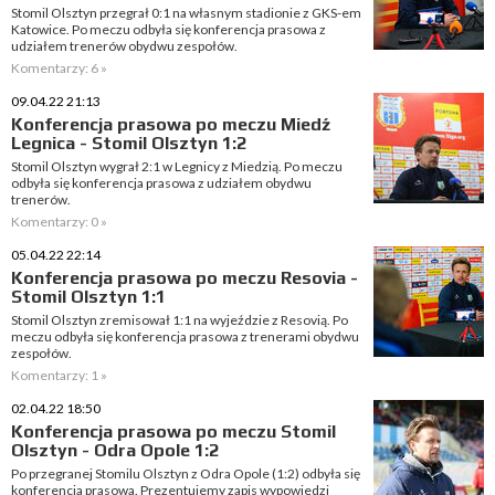
Stomil Olsztyn przegrał 0:1 na własnym stadionie z GKS-em
Katowice. Po meczu odbyła się konferencja prasowa z
udziałem trenerów obydwu zespołów.
Komentarzy: 6 »
09.04.22 21:13
Konferencja prasowa po meczu Miedź
Legnica - Stomil Olsztyn 1:2
Stomil Olsztyn wygrał 2:1 w Legnicy z Miedzią. Po meczu
odbyła się konferencja prasowa z udziałem obydwu
trenerów.
Komentarzy: 0 »
05.04.22 22:14
Konferencja prasowa po meczu Resovia -
Stomil Olsztyn 1:1
Stomil Olsztyn zremisował 1:1 na wyjeździe z Resovią. Po
meczu odbyła się konferencja prasowa z trenerami obydwu
zespołów.
Komentarzy: 1 »
02.04.22 18:50
Konferencja prasowa po meczu Stomil
Olsztyn - Odra Opole 1:2
Po przegranej Stomilu Olsztyn z Odra Opole (1:2) odbyła się
konferencja prasowa. Prezentujemy zapis wypowiedzi