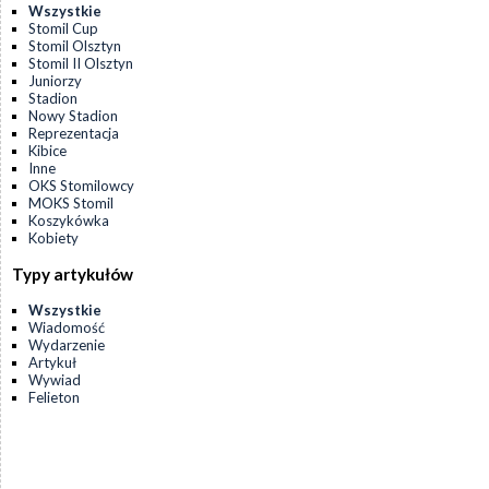
Wszystkie
Stomil Cup
Stomil Olsztyn
Stomil II Olsztyn
Juniorzy
Stadion
Nowy Stadion
Reprezentacja
Kibice
Inne
OKS Stomilowcy
MOKS Stomil
Koszykówka
Kobiety
Typy artykułów
Wszystkie
Wiadomość
Wydarzenie
Artykuł
Wywiad
Felieton