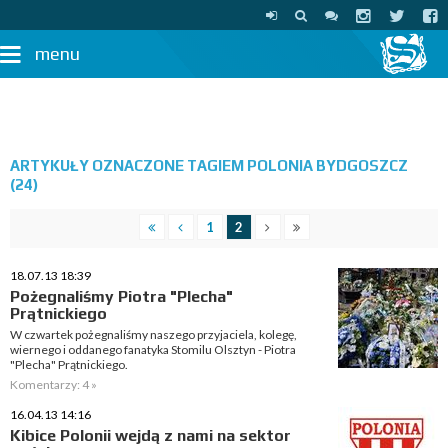
menu
ARTYKUŁY OZNACZONE TAGIEM POLONIA BYDGOSZCZ
(24)
1
2
18.07.13 18:39
Pożegnaliśmy Piotra "Plecha"
Prątnickiego
W czwartek pożegnaliśmy naszego przyjaciela, kolegę,
wiernego i oddanego fanatyka Stomilu Olsztyn - Piotra
"Plecha" Prątnickiego.
Komentarzy: 4 »
16.04.13 14:16
Kibice Polonii wejdą z nami na sektor