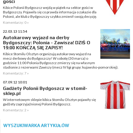
gości
Kibice Polonii Bydgoszcz wejdą w piątek na sektor gości w
Bydgoszczy. Pojawiła się co prawda informacja o zakazie dla
Polonii, ale klub z Bydgoszczy szybko zmienił swoją decyzję.
Komentarzy: 0 »
22.03.13 11:54
Autokarowy wyjazd na derby
Bydgoszczy: Polonia - Zawisza! DZIŚ O
19:00 KOŃCZĄ SIĘ ZAPISY!
Kibice Stomilu Olsztyn organizują autokarowy wyjazd na
mecz derbowy do Bydgoszczy! W sobotę (30 marca) o
godzinie 11:00 Polonia Bydgoszcz zmierzy się na własnym
stadionie z rezerwami Zawiszy (mecz IV ligi grupy: kujawsko-pomorskiej).
Komentarzy: 7 »
07.09.12 10:01
Gadżety Polonii Bydgoszcz w stomil-
sklep.pl
W internetowym sklepie kibica Stomilu Olsztyn pojawiły się
gadżety zaprzyjaźnionej Polonii Bydgoszcz.
Komentarzy: 2 »
WYSZUKIWARKA ARTYKUŁÓW