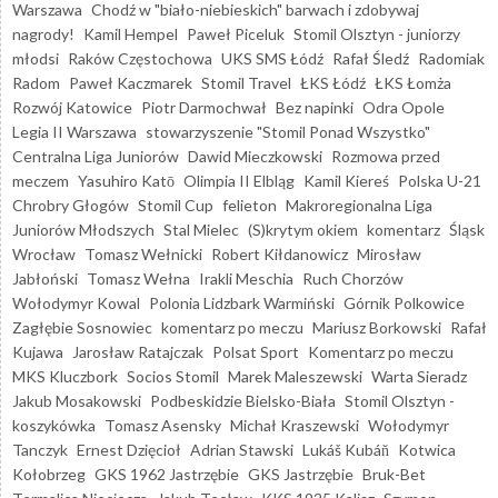
Warszawa
Chodź w "biało-niebieskich" barwach i zdobywaj
nagrody!
Kamil Hempel
Paweł Piceluk
Stomil Olsztyn - juniorzy
młodsi
Raków Częstochowa
UKS SMS Łódź
Rafał Śledź
Radomiak
Radom
Paweł Kaczmarek
Stomil Travel
ŁKS Łódź
ŁKS Łomża
Rozwój Katowice
Piotr Darmochwał
Bez napinki
Odra Opole
Legia II Warszawa
stowarzyszenie "Stomil Ponad Wszystko"
Centralna Liga Juniorów
Dawid Mieczkowski
Rozmowa przed
meczem
Yasuhiro Katō
Olimpia II Elbląg
Kamil Kiereś
Polska U-21
Chrobry Głogów
Stomil Cup
felieton
Makroregionalna Liga
Juniorów Młodszych
Stal Mielec
(S)krytym okiem
komentarz
Śląsk
Wrocław
Tomasz Wełnicki
Robert Kiłdanowicz
Mirosław
Jabłoński
Tomasz Wełna
Irakli Meschia
Ruch Chorzów
Wołodymyr Kowal
Polonia Lidzbark Warmiński
Górnik Polkowice
Zagłębie Sosnowiec
komentarz po meczu
Mariusz Borkowski
Rafał
Kujawa
Jarosław Ratajczak
Polsat Sport
Komentarz po meczu
MKS Kluczbork
Socios Stomil
Marek Maleszewski
Warta Sieradz
Jakub Mosakowski
Podbeskidzie Bielsko-Biała
Stomil Olsztyn -
koszykówka
Tomasz Asensky
Michał Kraszewski
Wołodymyr
Tanczyk
Ernest Dzięcioł
Adrian Stawski
Lukáš Kubáň
Kotwica
Kołobrzeg
GKS 1962 Jastrzębie
GKS Jastrzębie
Bruk-Bet