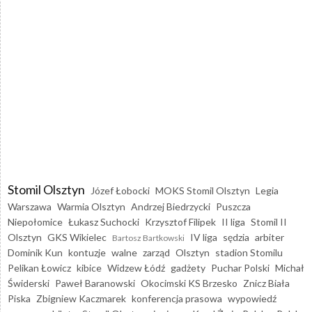
Stomil Olsztyn
Józef Łobocki
MOKS Stomil Olsztyn
Legia
Warszawa
Warmia Olsztyn
Andrzej Biedrzycki
Puszcza
Niepołomice
Łukasz Suchocki
Krzysztof Filipek
II liga
Stomil II
Olsztyn
GKS Wikielec
IV liga
sędzia
arbiter
Bartosz Bartkowski
Dominik Kun
kontuzje
walne
zarząd
Olsztyn
stadion Stomilu
Pelikan Łowicz
kibice
Widzew Łódź
gadżety
Puchar Polski
Michał
Świderski
Paweł Baranowski
Okocimski KS Brzesko
Znicz Biała
Piska
Zbigniew Kaczmarek
konferencja prasowa
wypowiedź