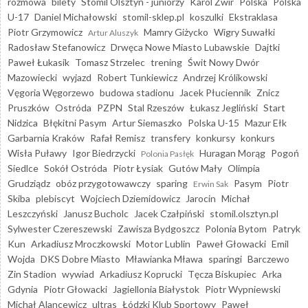
rozmowa
bilety
Stomil Olsztyn - juniorzy
Karol Żwir
Polska
Polska
U-17
Daniel Michałowski
stomil-sklep.pl
koszulki
Ekstraklasa
Piotr Grzymowicz
Mamry Giżycko
Wigry Suwałki
Artur Aluszyk
Radosław Stefanowicz
Drwęca Nowe Miasto Lubawskie
Dajtki
Paweł Łukasik
Tomasz Strzelec
trening
Świt Nowy Dwór
Mazowiecki
wyjazd
Robert Tunkiewicz
Andrzej Królikowski
Vęgoria Węgorzewo
budowa stadionu
Jacek Płuciennik
Znicz
Pruszków
Ostróda
PZPN
Stal Rzeszów
Łukasz Jegliński
Start
Nidzica
Błękitni Pasym
Artur Siemaszko
Polska U-15
Mazur Ełk
Garbarnia Kraków
Rafał Remisz
transfery
konkursy
konkurs
Wisła Puławy
Igor Biedrzycki
Huragan Morąg
Pogoń
Polonia Pasłęk
Siedlce
Sokół Ostróda
Piotr Łysiak
Gutów Mały
Olimpia
Grudziądz
obóz przygotowawczy
sparing
Pasym
Piotr
Erwin Sak
Skiba
plebiscyt
Wojciech Dziemidowicz
Jarocin
Michał
Leszczyński
Janusz Bucholc
Jacek Czałpiński
stomil.olsztyn.pl
Sylwester Czereszewski
Zawisza Bydgoszcz
Polonia Bytom
Patryk
Kun
Arkadiusz Mroczkowski
Motor Lublin
Paweł Głowacki
Emil
Wojda
DKS Dobre Miasto
Mławianka Mława
sparingi
Barczewo
Zin Stadion
wywiad
Arkadiusz Koprucki
Tęcza Biskupiec
Arka
Gdynia
Piotr Głowacki
Jagiellonia Białystok
Piotr Wypniewski
Michał Alancewicz
ultras
Łódzki Klub Sportowy
Paweł