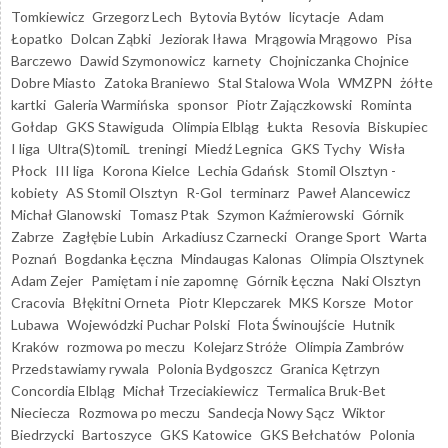
Tomkiewicz
Grzegorz Lech
Bytovia Bytów
licytacje
Adam
Łopatko
Dolcan Ząbki
Jeziorak Iława
Mrągowia Mrągowo
Pisa
Barczewo
Dawid Szymonowicz
karnety
Chojniczanka Chojnice
Dobre Miasto
Zatoka Braniewo
Stal Stalowa Wola
WMZPN
żółte
kartki
Galeria Warmińska
sponsor
Piotr Zajączkowski
Rominta
Gołdap
GKS Stawiguda
Olimpia Elbląg
Łukta
Resovia
Biskupiec
I liga
Ultra(S)tomiL
treningi
Miedź Legnica
GKS Tychy
Wisła
Płock
III liga
Korona Kielce
Lechia Gdańsk
Stomil Olsztyn -
kobiety
AS Stomil Olsztyn
R-Gol
terminarz
Paweł Alancewicz
Michał Glanowski
Tomasz Ptak
Szymon Kaźmierowski
Górnik
Zabrze
Zagłębie Lubin
Arkadiusz Czarnecki
Orange Sport
Warta
Poznań
Bogdanka Łęczna
Mindaugas Kalonas
Olimpia Olsztynek
Adam Zejer
Pamiętam i nie zapomnę
Górnik Łęczna
Naki Olsztyn
Cracovia
Błękitni Orneta
Piotr Klepczarek
MKS Korsze
Motor
Lubawa
Wojewódzki Puchar Polski
Flota Świnoujście
Hutnik
Kraków
rozmowa po meczu
Kolejarz Stróże
Olimpia Zambrów
Przedstawiamy rywala
Polonia Bydgoszcz
Granica Kętrzyn
Concordia Elbląg
Michał Trzeciakiewicz
Termalica Bruk-Bet
Nieciecza
Rozmowa po meczu
Sandecja Nowy Sącz
Wiktor
Biedrzycki
Bartoszyce
GKS Katowice
GKS Bełchatów
Polonia