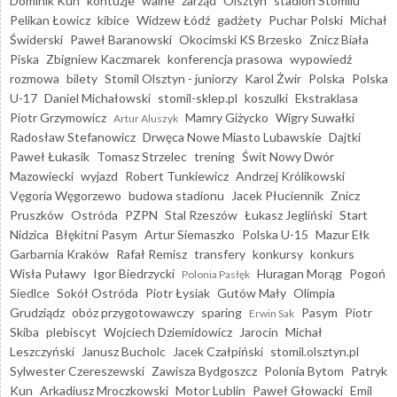
Dominik Kun
kontuzje
walne
zarząd
Olsztyn
stadion Stomilu
Pelikan Łowicz
kibice
Widzew Łódź
gadżety
Puchar Polski
Michał
Świderski
Paweł Baranowski
Okocimski KS Brzesko
Znicz Biała
Piska
Zbigniew Kaczmarek
konferencja prasowa
wypowiedź
rozmowa
bilety
Stomil Olsztyn - juniorzy
Karol Żwir
Polska
Polska
U-17
Daniel Michałowski
stomil-sklep.pl
koszulki
Ekstraklasa
Piotr Grzymowicz
Mamry Giżycko
Wigry Suwałki
Artur Aluszyk
Radosław Stefanowicz
Drwęca Nowe Miasto Lubawskie
Dajtki
Paweł Łukasik
Tomasz Strzelec
trening
Świt Nowy Dwór
Mazowiecki
wyjazd
Robert Tunkiewicz
Andrzej Królikowski
Vęgoria Węgorzewo
budowa stadionu
Jacek Płuciennik
Znicz
Pruszków
Ostróda
PZPN
Stal Rzeszów
Łukasz Jegliński
Start
Nidzica
Błękitni Pasym
Artur Siemaszko
Polska U-15
Mazur Ełk
Garbarnia Kraków
Rafał Remisz
transfery
konkursy
konkurs
Wisła Puławy
Igor Biedrzycki
Huragan Morąg
Pogoń
Polonia Pasłęk
Siedlce
Sokół Ostróda
Piotr Łysiak
Gutów Mały
Olimpia
Grudziądz
obóz przygotowawczy
sparing
Pasym
Piotr
Erwin Sak
Skiba
plebiscyt
Wojciech Dziemidowicz
Jarocin
Michał
Leszczyński
Janusz Bucholc
Jacek Czałpiński
stomil.olsztyn.pl
Sylwester Czereszewski
Zawisza Bydgoszcz
Polonia Bytom
Patryk
Kun
Arkadiusz Mroczkowski
Motor Lublin
Paweł Głowacki
Emil