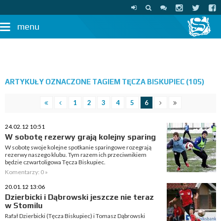
menu
ARTYKUŁY OZNACZONE TAGIEM TĘCZA BISKUPIEC (105)
1
2
3
4
5
6
24.02.12 10:51
W sobotę rezerwy grają kolejny sparing
W sobotę swoje kolejne spotkanie sparingowe rozegrają
rezerwy naszego klubu. Tym razem ich przeciwnikiem
będzie czwartoligowa Tęcza Biskupiec.
Komentarzy: 0 »
20.01.12 13:06
Dzierbicki i Dąbrowski jeszcze nie teraz
w Stomilu
Rafał Dzierbicki (Tęcza Biskupiec) i Tomasz Dąbrowski