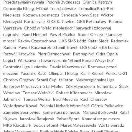
Przedstawiamy rywala
Polonia Bydgoszcz
Granica Kętrzyn
Concordia Elbląg
Michał Trzeciakiewicz
Termalica Bruk-Bet
Nieciecza
Rozmowa po meczu
Sandecja Nowy Sącz
Wiktor
Biedrzycki
Bartoszyce
GKS Katowice
GKS Bełchatów
Polonia
Warszawa
Chodź w "biało-niebieskich" barwach i zdobywaj
nagrody!
Kamil Hempel
Paweł Piceluk
Stomil Olsztyn - juniorzy
młodsi
Raków Częstochowa
UKS SMS Łódź
Rafał Śledź
Radomiak
Radom
Paweł Kaczmarek
Stomil Travel
ŁKS Łódź
ŁKS Łomża
Rozwój Katowice
Piotr Darmochwał
Bez napinki
Odra Opole
Legia II Warszawa
stowarzyszenie "Stomil Ponad Wszystko"
Centralna Liga Juniorów
Dawid Mieczkowski
Rozmowa przed
meczem
Yasuhiro Katō
Olimpia II Elbląg
Kamil Kiereś
Polska U-21
Chrobry Głogów
Stomil Cup
felieton
Makroregionalna Liga
Juniorów Młodszych
Stal Mielec
(S)krytym okiem
komentarz
Śląsk
Wrocław
Tomasz Wełnicki
Robert Kiłdanowicz
Mirosław
Jabłoński
Tomasz Wełna
Irakli Meschia
Ruch Chorzów
Wołodymyr Kowal
Polonia Lidzbark Warmiński
Górnik Polkowice
Zagłębie Sosnowiec
komentarz po meczu
Mariusz Borkowski
Rafał
Kujawa
Jarosław Ratajczak
Polsat Sport
Komentarz po meczu
MKS Kluczbork
Socios Stomil
Marek Maleszewski
Warta Sieradz
Jakub Mosakowski
Podbeskidzie Bielsko-Biała
Stomil Olsztyn -