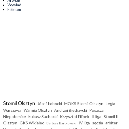
Artykuł
Wywiad
Felieton
Stomil Olsztyn
Józef Łobocki
MOKS Stomil Olsztyn
Legia
Warszawa
Warmia Olsztyn
Andrzej Biedrzycki
Puszcza
Niepołomice
Łukasz Suchocki
Krzysztof Filipek
II liga
Stomil II
Olsztyn
GKS Wikielec
IV liga
sędzia
arbiter
Bartosz Bartkowski