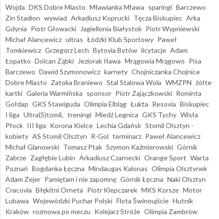
Wojda
DKS Dobre Miasto
Mławianka Mława
sparingi
Barczewo
Zin Stadion
wywiad
Arkadiusz Koprucki
Tęcza Biskupiec
Arka
Gdynia
Piotr Głowacki
Jagiellonia Białystok
Piotr Wypniewski
Michał Alancewicz
ultras
Łódzki Klub Sportowy
Paweł
Tomkiewicz
Grzegorz Lech
Bytovia Bytów
licytacje
Adam
Łopatko
Dolcan Ząbki
Jeziorak Iława
Mrągowia Mrągowo
Pisa
Barczewo
Dawid Szymonowicz
karnety
Chojniczanka Chojnice
Dobre Miasto
Zatoka Braniewo
Stal Stalowa Wola
WMZPN
żółte
kartki
Galeria Warmińska
sponsor
Piotr Zajączkowski
Rominta
Gołdap
GKS Stawiguda
Olimpia Elbląg
Łukta
Resovia
Biskupiec
I liga
Ultra(S)tomiL
treningi
Miedź Legnica
GKS Tychy
Wisła
Płock
III liga
Korona Kielce
Lechia Gdańsk
Stomil Olsztyn -
kobiety
AS Stomil Olsztyn
R-Gol
terminarz
Paweł Alancewicz
Michał Glanowski
Tomasz Ptak
Szymon Kaźmierowski
Górnik
Zabrze
Zagłębie Lubin
Arkadiusz Czarnecki
Orange Sport
Warta
Poznań
Bogdanka Łęczna
Mindaugas Kalonas
Olimpia Olsztynek
Adam Zejer
Pamiętam i nie zapomnę
Górnik Łęczna
Naki Olsztyn
Cracovia
Błękitni Orneta
Piotr Klepczarek
MKS Korsze
Motor
Lubawa
Wojewódzki Puchar Polski
Flota Świnoujście
Hutnik
Kraków
rozmowa po meczu
Kolejarz Stróże
Olimpia Zambrów