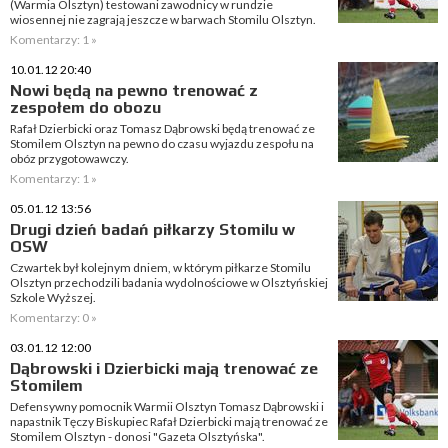
(Warmia Olsztyn) testowani zawodnicy w rundzie
wiosennej nie zagrają jeszcze w barwach Stomilu Olsztyn.
Komentarzy: 1 »
10.01.12 20:40
Nowi będą na pewno trenować z
zespołem do obozu
Rafał Dzierbicki oraz Tomasz Dąbrowski będą trenować ze
Stomilem Olsztyn na pewno do czasu wyjazdu zespołu na
obóz przygotowawczy.
Komentarzy: 1 »
05.01.12 13:56
Drugi dzień badań piłkarzy Stomilu w
OSW
Czwartek był kolejnym dniem, w którym piłkarze Stomilu
Olsztyn przechodzili badania wydolnościowe w Olsztyńskiej
Szkole Wyższej.
Komentarzy: 0 »
03.01.12 12:00
Dąbrowski i Dzierbicki mają trenować ze
Stomilem
Defensywny pomocnik Warmii Olsztyn Tomasz Dąbrowski i
napastnik Tęczy Biskupiec Rafał Dzierbicki mają trenować ze
Stomilem Olsztyn - donosi "Gazeta Olsztyńska".