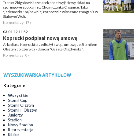
Trener Zbigniew Kaczmarek podał wyjściowy skład na
sparingowe spotkanie z Chojniczanką Chojnice. Taka
"jedenastka" najpewniej rozpocznie wiosenne zmagania w
Stalowej Woli.
Komentarzy: 17 »
03.01.12 11:52
Koprucki podpisał nową umowę
Arkadiusz Koprucki przedłużył swoją umowę ze Stomilem
Olsztyn do czerwca - donosi "Gazeta Olsztyńska".
Komentarzy: 0 »
WYSZUKIWARKA ARTYKUŁÓW
Kategorie
Wszystkie
Stomil Cup
Stomil Olsztyn
Stomil II Olsztyn
Juniorzy
Stadion
Nowy Stadion
Reprezentacja
Kibice