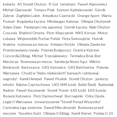
kobiety
AS Stomil Olsztyn
R-Gol
terminarz
Paweł Alancewicz
Michał Glanowski
Tomasz Ptak
Szymon Kaźmierowski
Górnik
Zabrze
Zagłębie Lubin
Arkadiusz Czarnecki
Orange Sport
Warta
Poznań
Bogdanka Łęczna
Mindaugas Kalonas
Olimpia Olsztynek
Adam Zejer
Pamiętam i nie zapomnę
Górnik Łęczna
Naki Olsztyn
Cracovia
Błękitni Orneta
Piotr Klepczarek
MKS Korsze
Motor
Lubawa
Wojewódzki Puchar Polski
Flota Świnoujście
Hutnik
Kraków
rozmowa po meczu
Kolejarz Stróże
Olimpia Zambrów
Przedstawiamy rywala
Polonia Bydgoszcz
Granica Kętrzyn
Concordia Elbląg
Michał Trzeciakiewicz
Termalica Bruk-Bet
Nieciecza
Rozmowa po meczu
Sandecja Nowy Sącz
Wiktor
Biedrzycki
Bartoszyce
GKS Katowice
GKS Bełchatów
Polonia
Warszawa
Chodź w "biało-niebieskich" barwach i zdobywaj
nagrody!
Kamil Hempel
Paweł Piceluk
Stomil Olsztyn - juniorzy
młodsi
Raków Częstochowa
UKS SMS Łódź
Rafał Śledź
Radomiak
Radom
Paweł Kaczmarek
Stomil Travel
ŁKS Łódź
ŁKS Łomża
Rozwój Katowice
Piotr Darmochwał
Bez napinki
Odra Opole
Legia II Warszawa
stowarzyszenie "Stomil Ponad Wszystko"
Centralna Liga Juniorów
Dawid Mieczkowski
Rozmowa przed
meczem
Yasuhiro Katō
Olimpia II Elbląg
Kamil Kiereś
Polska U-21