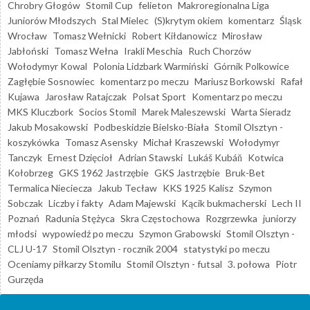
Chrobry Głogów
Stomil Cup
felieton
Makroregionalna Liga
Juniorów Młodszych
Stal Mielec
(S)krytym okiem
komentarz
Śląsk
Wrocław
Tomasz Wełnicki
Robert Kiłdanowicz
Mirosław
Jabłoński
Tomasz Wełna
Irakli Meschia
Ruch Chorzów
Wołodymyr Kowal
Polonia Lidzbark Warmiński
Górnik Polkowice
Zagłębie Sosnowiec
komentarz po meczu
Mariusz Borkowski
Rafał
Kujawa
Jarosław Ratajczak
Polsat Sport
Komentarz po meczu
MKS Kluczbork
Socios Stomil
Marek Maleszewski
Warta Sieradz
Jakub Mosakowski
Podbeskidzie Bielsko-Biała
Stomil Olsztyn -
koszykówka
Tomasz Asensky
Michał Kraszewski
Wołodymyr
Tanczyk
Ernest Dzięcioł
Adrian Stawski
Lukáš Kubáň
Kotwica
Kołobrzeg
GKS 1962 Jastrzębie
GKS Jastrzębie
Bruk-Bet
Termalica Nieciecza
Jakub Tecław
KKS 1925 Kalisz
Szymon
Sobczak
Liczby i fakty
Adam Majewski
Kącik bukmacherski
Lech II
Poznań
Radunia Stężyca
Skra Częstochowa
Rozgrzewka
juniorzy
młodsi
wypowiedź po meczu
Szymon Grabowski
Stomil Olsztyn -
CLJ U-17
Stomil Olsztyn - rocznik 2004
statystyki po meczu
Oceniamy piłkarzy Stomilu
Stomil Olsztyn - futsal
3. połowa
Piotr
Gurzęda