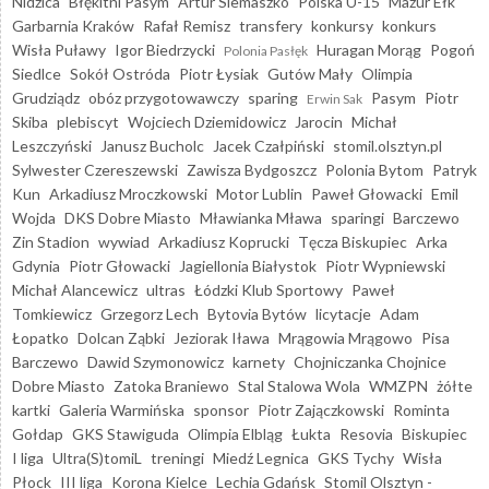
Nidzica
Błękitni Pasym
Artur Siemaszko
Polska U-15
Mazur Ełk
Garbarnia Kraków
Rafał Remisz
transfery
konkursy
konkurs
Wisła Puławy
Igor Biedrzycki
Huragan Morąg
Pogoń
Polonia Pasłęk
Siedlce
Sokół Ostróda
Piotr Łysiak
Gutów Mały
Olimpia
Grudziądz
obóz przygotowawczy
sparing
Pasym
Piotr
Erwin Sak
Skiba
plebiscyt
Wojciech Dziemidowicz
Jarocin
Michał
Leszczyński
Janusz Bucholc
Jacek Czałpiński
stomil.olsztyn.pl
Sylwester Czereszewski
Zawisza Bydgoszcz
Polonia Bytom
Patryk
Kun
Arkadiusz Mroczkowski
Motor Lublin
Paweł Głowacki
Emil
Wojda
DKS Dobre Miasto
Mławianka Mława
sparingi
Barczewo
Zin Stadion
wywiad
Arkadiusz Koprucki
Tęcza Biskupiec
Arka
Gdynia
Piotr Głowacki
Jagiellonia Białystok
Piotr Wypniewski
Michał Alancewicz
ultras
Łódzki Klub Sportowy
Paweł
Tomkiewicz
Grzegorz Lech
Bytovia Bytów
licytacje
Adam
Łopatko
Dolcan Ząbki
Jeziorak Iława
Mrągowia Mrągowo
Pisa
Barczewo
Dawid Szymonowicz
karnety
Chojniczanka Chojnice
Dobre Miasto
Zatoka Braniewo
Stal Stalowa Wola
WMZPN
żółte
kartki
Galeria Warmińska
sponsor
Piotr Zajączkowski
Rominta
Gołdap
GKS Stawiguda
Olimpia Elbląg
Łukta
Resovia
Biskupiec
I liga
Ultra(S)tomiL
treningi
Miedź Legnica
GKS Tychy
Wisła
Płock
III liga
Korona Kielce
Lechia Gdańsk
Stomil Olsztyn -