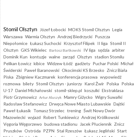
Stomil Olsztyn
Józef Łobocki
MOKS Stomil Olsztyn
Legia
Warszawa
Warmia Olsztyn
Andrzej Biedrzycki
Puszcza
Niepołomice
Łukasz Suchocki
Krzysztof Filipek
II liga
Stomil II
Olsztyn
GKS Wikielec
IV liga
sędzia
arbiter
Bartosz Bartkowski
Dominik Kun
kontuzje
walne
zarząd
Olsztyn
stadion Stomilu
Pelikan Łowicz
kibice
Widzew Łódź
gadżety
Puchar Polski
Michał
Świderski
Paweł Baranowski
Okocimski KS Brzesko
Znicz Biała
Piska
Zbigniew Kaczmarek
konferencja prasowa
wypowiedź
rozmowa
bilety
Stomil Olsztyn - juniorzy
Karol Żwir
Polska
Polska
U-17
Daniel Michałowski
stomil-sklep.pl
koszulki
Ekstraklasa
Piotr Grzymowicz
Mamry Giżycko
Wigry Suwałki
Artur Aluszyk
Radosław Stefanowicz
Drwęca Nowe Miasto Lubawskie
Dajtki
Paweł Łukasik
Tomasz Strzelec
trening
Świt Nowy Dwór
Mazowiecki
wyjazd
Robert Tunkiewicz
Andrzej Królikowski
Vęgoria Węgorzewo
budowa stadionu
Jacek Płuciennik
Znicz
Pruszków
Ostróda
PZPN
Stal Rzeszów
Łukasz Jegliński
Start