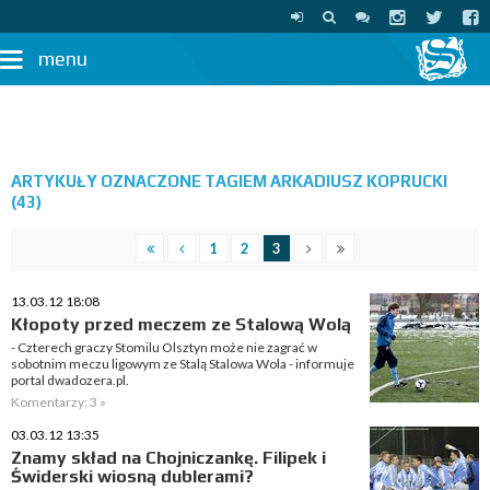
menu
ARTYKUŁY OZNACZONE TAGIEM ARKADIUSZ KOPRUCKI
(43)
1
2
3
13.03.12 18:08
Kłopoty przed meczem ze Stalową Wolą
- Czterech graczy Stomilu Olsztyn może nie zagrać w
sobotnim meczu ligowym ze Stalą Stalowa Wola - informuje
portal dwadozera.pl.
Komentarzy: 3 »
03.03.12 13:35
Znamy skład na Chojniczankę. Filipek i
Świderski wiosną dublerami?