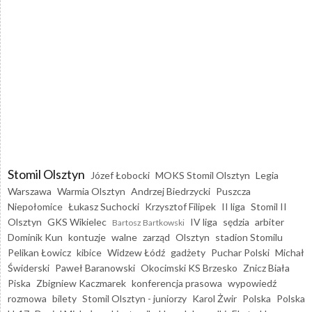
Stomil Olsztyn
Józef Łobocki
MOKS Stomil Olsztyn
Legia
Warszawa
Warmia Olsztyn
Andrzej Biedrzycki
Puszcza
Niepołomice
Łukasz Suchocki
Krzysztof Filipek
II liga
Stomil II
Olsztyn
GKS Wikielec
IV liga
sędzia
arbiter
Bartosz Bartkowski
Dominik Kun
kontuzje
walne
zarząd
Olsztyn
stadion Stomilu
Pelikan Łowicz
kibice
Widzew Łódź
gadżety
Puchar Polski
Michał
Świderski
Paweł Baranowski
Okocimski KS Brzesko
Znicz Biała
Piska
Zbigniew Kaczmarek
konferencja prasowa
wypowiedź
rozmowa
bilety
Stomil Olsztyn - juniorzy
Karol Żwir
Polska
Polska