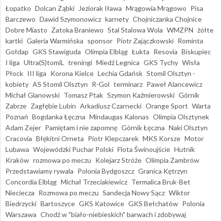
Łopatko
Dolcan Ząbki
Jeziorak Iława
Mrągowia Mrągowo
Pisa
Barczewo
Dawid Szymonowicz
karnety
Chojniczanka Chojnice
Dobre Miasto
Zatoka Braniewo
Stal Stalowa Wola
WMZPN
żółte
kartki
Galeria Warmińska
sponsor
Piotr Zajączkowski
Rominta
Gołdap
GKS Stawiguda
Olimpia Elbląg
Łukta
Resovia
Biskupiec
I liga
Ultra(S)tomiL
treningi
Miedź Legnica
GKS Tychy
Wisła
Płock
III liga
Korona Kielce
Lechia Gdańsk
Stomil Olsztyn -
kobiety
AS Stomil Olsztyn
R-Gol
terminarz
Paweł Alancewicz
Michał Glanowski
Tomasz Ptak
Szymon Kaźmierowski
Górnik
Zabrze
Zagłębie Lubin
Arkadiusz Czarnecki
Orange Sport
Warta
Poznań
Bogdanka Łęczna
Mindaugas Kalonas
Olimpia Olsztynek
Adam Zejer
Pamiętam i nie zapomnę
Górnik Łęczna
Naki Olsztyn
Cracovia
Błękitni Orneta
Piotr Klepczarek
MKS Korsze
Motor
Lubawa
Wojewódzki Puchar Polski
Flota Świnoujście
Hutnik
Kraków
rozmowa po meczu
Kolejarz Stróże
Olimpia Zambrów
Przedstawiamy rywala
Polonia Bydgoszcz
Granica Kętrzyn
Concordia Elbląg
Michał Trzeciakiewicz
Termalica Bruk-Bet
Nieciecza
Rozmowa po meczu
Sandecja Nowy Sącz
Wiktor
Biedrzycki
Bartoszyce
GKS Katowice
GKS Bełchatów
Polonia
Warszawa
Chodź w "biało-niebieskich" barwach i zdobywaj