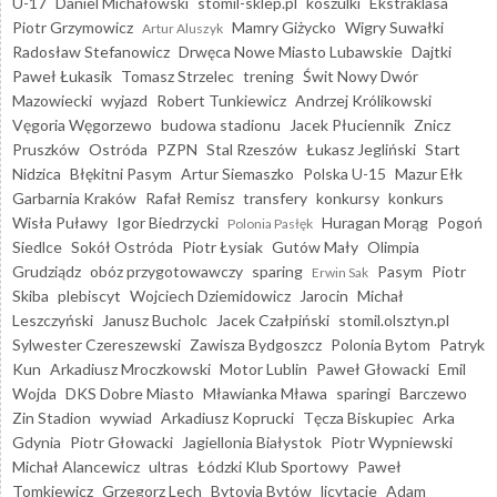
U-17
Daniel Michałowski
stomil-sklep.pl
koszulki
Ekstraklasa
Piotr Grzymowicz
Mamry Giżycko
Wigry Suwałki
Artur Aluszyk
Radosław Stefanowicz
Drwęca Nowe Miasto Lubawskie
Dajtki
Paweł Łukasik
Tomasz Strzelec
trening
Świt Nowy Dwór
Mazowiecki
wyjazd
Robert Tunkiewicz
Andrzej Królikowski
Vęgoria Węgorzewo
budowa stadionu
Jacek Płuciennik
Znicz
Pruszków
Ostróda
PZPN
Stal Rzeszów
Łukasz Jegliński
Start
Nidzica
Błękitni Pasym
Artur Siemaszko
Polska U-15
Mazur Ełk
Garbarnia Kraków
Rafał Remisz
transfery
konkursy
konkurs
Wisła Puławy
Igor Biedrzycki
Huragan Morąg
Pogoń
Polonia Pasłęk
Siedlce
Sokół Ostróda
Piotr Łysiak
Gutów Mały
Olimpia
Grudziądz
obóz przygotowawczy
sparing
Pasym
Piotr
Erwin Sak
Skiba
plebiscyt
Wojciech Dziemidowicz
Jarocin
Michał
Leszczyński
Janusz Bucholc
Jacek Czałpiński
stomil.olsztyn.pl
Sylwester Czereszewski
Zawisza Bydgoszcz
Polonia Bytom
Patryk
Kun
Arkadiusz Mroczkowski
Motor Lublin
Paweł Głowacki
Emil
Wojda
DKS Dobre Miasto
Mławianka Mława
sparingi
Barczewo
Zin Stadion
wywiad
Arkadiusz Koprucki
Tęcza Biskupiec
Arka
Gdynia
Piotr Głowacki
Jagiellonia Białystok
Piotr Wypniewski
Michał Alancewicz
ultras
Łódzki Klub Sportowy
Paweł
Tomkiewicz
Grzegorz Lech
Bytovia Bytów
licytacje
Adam