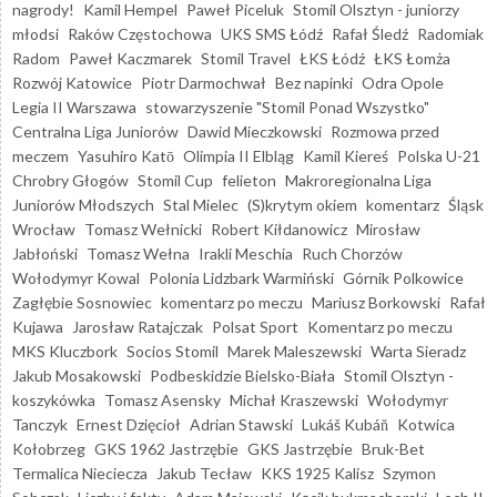
nagrody!
Kamil Hempel
Paweł Piceluk
Stomil Olsztyn - juniorzy
młodsi
Raków Częstochowa
UKS SMS Łódź
Rafał Śledź
Radomiak
Radom
Paweł Kaczmarek
Stomil Travel
ŁKS Łódź
ŁKS Łomża
Rozwój Katowice
Piotr Darmochwał
Bez napinki
Odra Opole
Legia II Warszawa
stowarzyszenie "Stomil Ponad Wszystko"
Centralna Liga Juniorów
Dawid Mieczkowski
Rozmowa przed
meczem
Yasuhiro Katō
Olimpia II Elbląg
Kamil Kiereś
Polska U-21
Chrobry Głogów
Stomil Cup
felieton
Makroregionalna Liga
Juniorów Młodszych
Stal Mielec
(S)krytym okiem
komentarz
Śląsk
Wrocław
Tomasz Wełnicki
Robert Kiłdanowicz
Mirosław
Jabłoński
Tomasz Wełna
Irakli Meschia
Ruch Chorzów
Wołodymyr Kowal
Polonia Lidzbark Warmiński
Górnik Polkowice
Zagłębie Sosnowiec
komentarz po meczu
Mariusz Borkowski
Rafał
Kujawa
Jarosław Ratajczak
Polsat Sport
Komentarz po meczu
MKS Kluczbork
Socios Stomil
Marek Maleszewski
Warta Sieradz
Jakub Mosakowski
Podbeskidzie Bielsko-Biała
Stomil Olsztyn -
koszykówka
Tomasz Asensky
Michał Kraszewski
Wołodymyr
Tanczyk
Ernest Dzięcioł
Adrian Stawski
Lukáš Kubáň
Kotwica
Kołobrzeg
GKS 1962 Jastrzębie
GKS Jastrzębie
Bruk-Bet
Termalica Nieciecza
Jakub Tecław
KKS 1925 Kalisz
Szymon