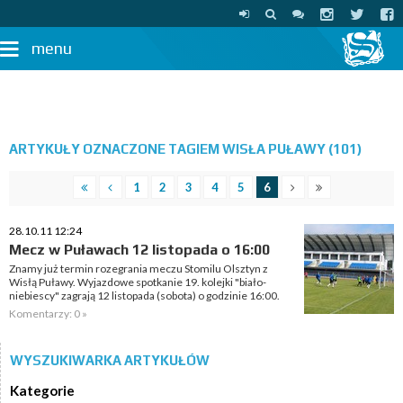
menu
ARTYKUŁY OZNACZONE TAGIEM WISŁA PUŁAWY (101)
1
2
3
4
5
6
28.10.11 12:24
Mecz w Puławach 12 listopada o 16:00
Znamy już termin rozegrania meczu Stomilu Olsztyn z
Wisłą Puławy. Wyjazdowe spotkanie 19. kolejki "biało-
niebiescy" zagrają 12 listopada (sobota) o godzinie 16:00.
Komentarzy: 0 »
WYSZUKIWARKA ARTYKUŁÓW
Kategorie