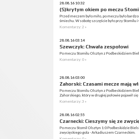
28.08.16 10:32
(S)krytym okiem po meczu Stomil
Przed meczem było miło, po meczu było bardzo 
śmiechu. W sobotę szczęście było przy Stomilu i 
Komentarzy: 2 »
28.08.16 03:14
Szewczyk: Chwała zespołowi
Po meczu Stomilu Olsztyn z Podbeskidziem Biels
Komentarzy: 0 »
28.08.16 03:00
Zahorski: Czasami mecze mają wła
Po meczu Stomilu Olsztyn z Podbeskidziem Bie
Zahorskiego, który w drugiej połowie pojawił się 
Komentarzy: 3 »
28.08.16 02:55
Czarnecki: Cieszymy się ze zwyc
Po meczu Stomil Olsztyn 1:0 Podbeskidzie Biel
zwycięskiego gola - Arkadiuszem Czarneckim.
Komentarzy: 0 »