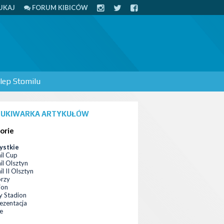
UKAJ
FORUM KIBICÓW
lep Stomilu
UKIWARKA ARTYKUŁÓW
orie
ystkie
il Cup
il Olsztyn
l II Olsztyn
orzy
ion
 Stadion
ezentacja
ce