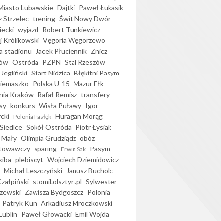
iasto Lubawskie
Dajtki
Paweł Łukasik
 Strzelec
trening
Świt Nowy Dwór
ecki
wyjazd
Robert Tunkiewicz
j Królikowski
Vęgoria Węgorzewo
 stadionu
Jacek Płuciennik
Znicz
ków
Ostróda
PZPN
Stal Rzeszów
Jegliński
Start Nidzica
Błękitni Pasym
Siemaszko
Polska U-15
Mazur Ełk
nia Kraków
Rafał Remisz
transfery
sy
konkurs
Wisła Puławy
Igor
ycki
Huragan Morąg
Polonia Pasłęk
Siedlce
Sokół Ostróda
Piotr Łysiak
 Mały
Olimpia Grudziądz
obóz
otowawczy
sparing
Pasym
Erwin Sak
kiba
plebiscyt
Wojciech Dziemidowicz
Michał Leszczyński
Janusz Bucholc
Czałpiński
stomil.olsztyn.pl
Sylwester
zewski
Zawisza Bydgoszcz
Polonia
Patryk Kun
Arkadiusz Mroczkowski
Lublin
Paweł Głowacki
Emil Wojda