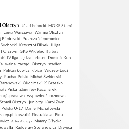
l Olsztyn
Józef Łobocki
MOKS Stomil
n
Legia Warszawa
Warmia Olsztyn
j Biedrzycki
Puszcza Niepołomice
 Suchocki
Krzysztof Filipek
II liga
II Olsztyn
GKS Wikielec
Bartosz
IV liga
sędzia
arbiter
Dominik Kun
ski
je
walne
zarząd
Olsztyn
stadion
u
Pelikan Łowicz
kibice
Widzew Łódź
y
Puchar Polski
Michał Świderski
Baranowski
Okocimski KS Brzesko
iała Piska
Zbigniew Kaczmarek
encja prasowa
wypowiedź
rozmowa
Stomil Olsztyn - juniorzy
Karol Żwir
Polska U-17
Daniel Michałowski
sklep.pl
koszulki
Ekstraklasa
Piotr
owicz
Mamry Giżycko
Artur Aluszyk
Suwałki
Radosław Stefanowicz
Drwęca