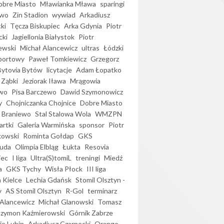
bre Miasto
Mławianka Mława
sparingi
ewo
Zin Stadion
wywiad
Arkadiusz
ki
Tęcza Biskupiec
Arka Gdynia
Piotr
cki
Jagiellonia Białystok
Piotr
ewski
Michał Alancewicz
ultras
Łódzki
portowy
Paweł Tomkiewicz
Grzegorz
Bytovia Bytów
licytacje
Adam Łopatko
 Ząbki
Jeziorak Iława
Mrągowia
wo
Pisa Barczewo
Dawid Szymonowicz
y
Chojniczanka Chojnice
Dobre Miasto
 Braniewo
Stal Stalowa Wola
WMZPN
artki
Galeria Warmińska
sponsor
Piotr
kowski
Rominta Gołdap
GKS
uda
Olimpia Elbląg
Łukta
Resovia
iec
I liga
Ultra(S)tomiL
treningi
Miedź
a
GKS Tychy
Wisła Płock
III liga
 Kielce
Lechia Gdańsk
Stomil Olsztyn -
y
AS Stomil Olsztyn
R-Gol
terminarz
Alancewicz
Michał Glanowski
Tomasz
Szymon Kaźmierowski
Górnik Zabrze
ie Lubin
Arkadiusz Czarnecki
Orange