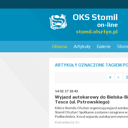
OKS Stomil
on-line
stomil.olsztyn.pl
Główna
Artykuły
Galerie
Stomi
ARTYKUŁY OZNACZONE TAGIEM POD
1
14.02.17 18:43
Wyjazd autokarowy do Bielska-Bia
Tesco (ul. Pstrowskiego)
Kibice Stomilu Olsztyn organizują wyjazd autok
Stomil Olsztyn! Spotkanie zostanie rozegrane w 
Podbeskidzia. Koszt wyjazdu autokarami wynosi 1
Komentarzy: 0 »