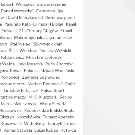
Legia II Warszawa
stowarzyszenie
l Ponad Wszystko"
Centralna Liga
ów
Dawid Mieczkowski
Rozmowa przed
m
Yasuhiro Katō
Olimpia II Elbląg
Kamil
Polska U-21
Chrobry Głogów
Stomil
elieton
Makroregionalna Liga Juniorów
zych
Stal Mielec
(S)krytym okiem
arz
Śląsk Wrocław
Tomasz Wełnicki
 Kiłdanowicz
Mirosław Jabłoński
z Wełna
Irakli Meschia
Ruch Chorzów
ymyr Kowal
Polonia Lidzbark Warmiński
 Polkowice
Zagłębie Sosnowiec
arz po meczu
Mariusz Borkowski
Rafał
a
Jarosław Ratajczak
Polsat Sport
arz po meczu
MKS Kluczbork
Socios
Marek Maleszewski
Warta Sieradz
Mosakowski
Podbeskidzie Bielsko-Biała
 Olsztyn - koszykówka
Tomasz Asensky
 Kraszewski
Wołodymyr Tanczyk
Ernest
ł
Adrian Stawski
Lukáš Kubáň
Kotwica