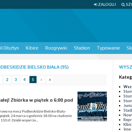
ZALOGUJ
SZ
l Olsztyn
Kibice
Rozgrywki
Stadion
Typowanie
Sk
BESKIDZIE BIELSKO BIAŁA (95)
WYSZ
Kateg
2
3
4
5
Wsz
Stom
Stom
łej! Zbiórka w piątek o 6:00 pod
Stomi
Juni
Stad
arowy na mecz Podbeskidzie Bielsko-Biała -
Nowy
piątek, 24 marca o godzinie 18:00 na stadionie
Repr
10 zł. Dzięki wsparciu...
Kibi
Inne