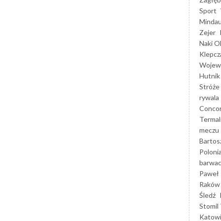
Sport
Mindau
Zejer
Naki O
Klepcz
Wojewó
Hutnik
Stróże
rywala
Concor
Termal
meczu
Bartos
Poloni
barwac
Paweł 
Raków
Śledź
Stomil 
Katow