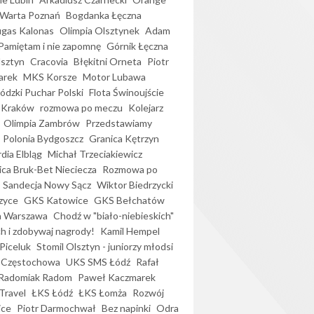
Warta Poznań
Bogdanka Łęczna
gas Kalonas
Olimpia Olsztynek
Adam
Pamiętam i nie zapomnę
Górnik Łęczna
lsztyn
Cracovia
Błękitni Orneta
Piotr
arek
MKS Korsze
Motor Lubawa
dzki Puchar Polski
Flota Świnoujście
 Kraków
rozmowa po meczu
Kolejarz
Olimpia Zambrów
Przedstawiamy
Polonia Bydgoszcz
Granica Kętrzyn
dia Elbląg
Michał Trzeciakiewicz
ica Bruk-Bet Nieciecza
Rozmowa po
Sandecja Nowy Sącz
Wiktor Biedrzycki
zyce
GKS Katowice
GKS Bełchatów
a Warszawa
Chodź w "biało-niebieskich"
h i zdobywaj nagrody!
Kamil Hempel
Piceluk
Stomil Olsztyn - juniorzy młodsi
 Częstochowa
UKS SMS Łódź
Rafał
Radomiak Radom
Paweł Kaczmarek
Travel
ŁKS Łódź
ŁKS Łomża
Rozwój
ice
Piotr Darmochwał
Bez napinki
Odra