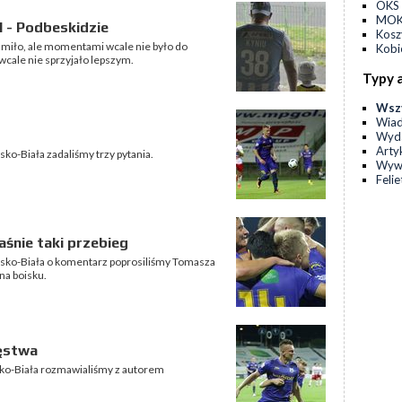
OKS 
MOKS
 - Podbeskidzie
Kos
miło, ale momentami wcale nie było do
Kobi
wcale nie sprzyjało lepszym.
Typy 
Wsz
Wia
Wyda
Arty
ko-Biała zadaliśmy trzy pytania.
Wyw
Feli
śnie taki przebieg
lsko-Biała o komentarz poprosiliśmy Tomasza
na boisku.
ięstwa
sko-Biała rozmawialiśmy z autorem