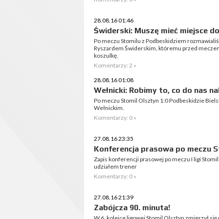
28.08.16 01:46
Świderski: Muszę mieć miejsce do
Po meczu Stomilu z Podbeskidziem rozmawialiśm
Ryszardem Świderskim, któremu przed meczem 
koszulkę.
Komentarzy: 2 »
28.08.16 01:08
Wełnicki: Robimy to, co do nas na
Po meczu Stomil Olsztyn 1:0 Podbeskidzie Bie
Wełnickim.
Komentarzy: 0 »
27.08.16 23:35
Konferencja prasowa po meczu St
Zapis konferencji prasowej po meczu I ligi Stomi
udziałem trener
Komentarzy: 0 »
27.08.16 21:39
Zabójcza 90. minuta!
W 6. kolejce ligowej Stomil Olsztyn zmierzył s