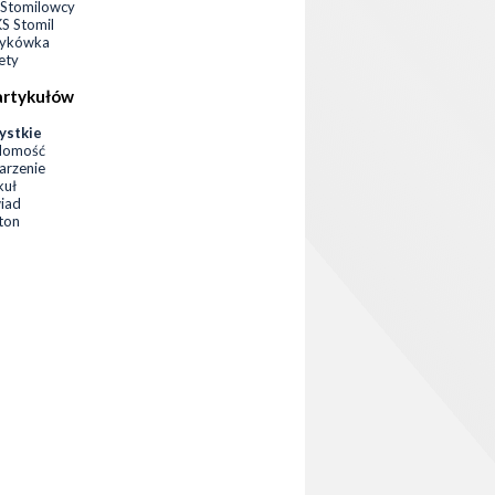
Stomilowcy
 Stomil
zykówka
ety
artykułów
ystkie
domość
rzenie
kuł
iad
eton