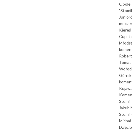
Opole
"Stomi
Junior
mecze
Kiereś
Cup
f
Młods
koment
Robert
Tomas
Wołod
Górnik
koment
Kujaw
Koment
Stomil
Jakub 
Stomil
Michał
Dzięcio