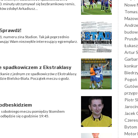
 90. minuty utrzymywał się bezbramkowy remis,
Nowe M
tów zdobył Arkadiusz...
Tomasz
Mazowi
Andrze
 Sprawdź!
budowa
. numeru zina Stadion. Tak jak poprzednio
Prusz
owując Wam niezwykle interesujący egzemplarz.
Łukasz 
Artur 
Garbar
konkur
ze spadkowiczem z Ekstraklasy
Biedrz
tkanie z jednym ze spadkowiczów z Ekstraklasy.
kidzie Bielsko-Biała. Początek meczu o godz.
Pogoń 
Gutów
przyg
Piotr S
Podbeskidziem
Jarocin
ym sobotniego meczu pomiędzy Stomilem
Jacek 
odbędzie się o godzinie 19:45.
Czeres
Bytom
Motor 