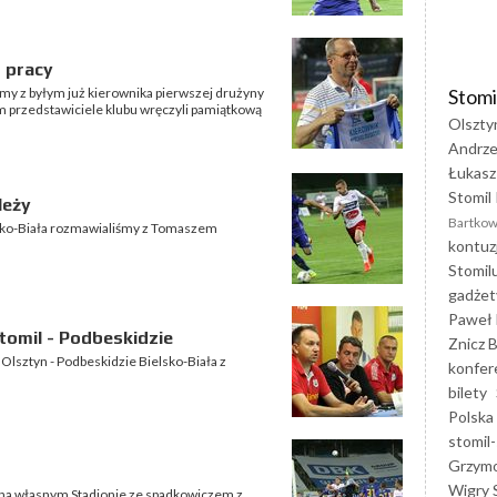
 pracy
Stomi
y z byłym już kierownika pierwszej drużyny
przedstawiciele klubu wręczyli pamiątkową
Olszty
Andrze
Łukasz
Stomil 
leży
Bartkow
lsko-Biała rozmawialiśmy z Tomaszem
kontuz
Stomil
gadżet
Paweł 
omil - Podbeskidzie
Znicz B
l Olsztyn - Podbeskidzie Bielsko-Biała z
konfer
bilety
Polska
stomil-
Grzym
Wigry 
ię na własnym Stadionie ze spadkowiczem z