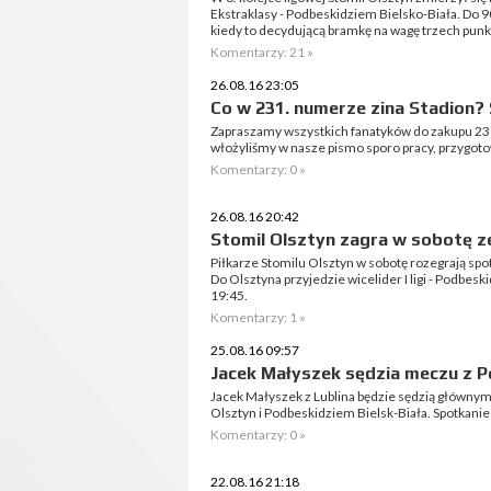
Ekstraklasy - Podbeskidziem Bielsko-Biała. Do
kiedy to decydującą bramkę na wagę trzech punk
Komentarzy: 21 »
26.08.16 23:05
Co w 231. numerze zina Stadion?
Zapraszamy wszystkich fanatyków do zakupu 231
włożyliśmy w nasze pismo sporo pracy, przygot
Komentarzy: 0 »
26.08.16 20:42
Stomil Olsztyn zagra w sobotę 
Piłkarze Stomilu Olsztyn w sobotę rozegrają spo
Do Olsztyna przyjedzie wicelider I ligi - Podbes
19:45.
Komentarzy: 1 »
25.08.16 09:57
Jacek Małyszek sędzia meczu z 
Jacek Małyszek z Lublina będzie sędzią główn
Olsztyn i Podbeskidziem Bielsk-Biała. Spotkanie 
Komentarzy: 0 »
22.08.16 21:18