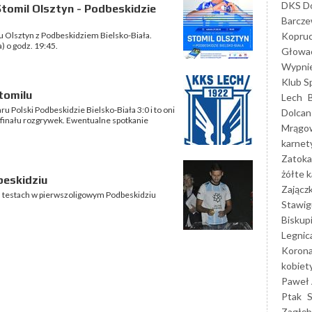
DKS Do
tomil Olsztyn - Podbeskidzie
Barcz
Kopruc
u Olsztyn z Podbeskidziem Bielsko-Biała.
) o godz. 19:45.
Głowa
Wypni
Klub S
tomilu
Lech
 Polski Podbeskidzie Bielsko-Biała 3:0 i to oni
Dolcan
 finału rozgrywek. Ewentualne spotkanie
Mrągo
karnet
Zatoka
żółte k
eskidziu
Zającz
 testach w pierwszoligowym Podbeskidziu
Stawig
Biskup
Legnic
Korona
kobiet
Paweł 
Ptak
Zagłęb