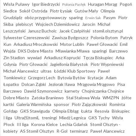
Wisła Puławy
Igor Biedrzycki
Huragan Morąg
Pogoń
Polonia Pasłęk
Siedlce
Sokół Ostróda
Piotr Łysiak
Gutów Mały
Olimpia
Grudziądz
obóz przygotowawczy
sparing
Pasym
Piotr
Erwin Sak
Skiba
plebiscyt
Wojciech Dziemidowicz
Jarocin
Michał
Leszczyński
Janusz Bucholc
Jacek Czałpiński
stomil.olsztyn.pl
Sylwester Czereszewski
Zawisza Bydgoszcz
Polonia Bytom
Patryk
Kun
Arkadiusz Mroczkowski
Motor Lublin
Paweł Głowacki
Emil
Wojda
DKS Dobre Miasto
Mławianka Mława
sparingi
Barczewo
Zin Stadion
wywiad
Arkadiusz Koprucki
Tęcza Biskupiec
Arka
Gdynia
Piotr Głowacki
Jagiellonia Białystok
Piotr Wypniewski
Michał Alancewicz
ultras
Łódzki Klub Sportowy
Paweł
Tomkiewicz
Grzegorz Lech
Bytovia Bytów
licytacje
Adam
Łopatko
Dolcan Ząbki
Jeziorak Iława
Mrągowia Mrągowo
Pisa
Barczewo
Dawid Szymonowicz
karnety
Chojniczanka Chojnice
Dobre Miasto
Zatoka Braniewo
Stal Stalowa Wola
WMZPN
żółte
kartki
Galeria Warmińska
sponsor
Piotr Zajączkowski
Rominta
Gołdap
GKS Stawiguda
Olimpia Elbląg
Łukta
Resovia
Biskupiec
I liga
Ultra(S)tomiL
treningi
Miedź Legnica
GKS Tychy
Wisła
Płock
III liga
Korona Kielce
Lechia Gdańsk
Stomil Olsztyn -
kobiety
AS Stomil Olsztyn
R-Gol
terminarz
Paweł Alancewicz