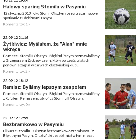
10.12.12 19:04
Halowy sparing Stomilu w Pasymiu
12 stycznia 2013 roku Stomil Olsztyn rozegra sparingowe
spotkanie z Błękitnymi Pasym.
Komentarzy: 1 »
22.09.12 21:16
Żytkiwicz: Myślałem, że "Alan" mnie
wkręca
Po meczu Stomil II Olsztyn - Błękitni Pasym rozmawialiśmy
z Grzegorzem Żytkiewiczem, który po sześciu latach
ponownie zagrał w barwach olsztyńskiej klubu.
Komentarzy: 2 »
22.09.12 18:12
Remisz: Byliśmy lepszym zespołem
Po meczu Stomil II Olsztyn - Błękitni Pasym rozmawialiśmy
z Rafałem Remiszem, obrońcą Stomilu II Olsztyn.
Komentarzy: 0 »
22.09.12 17:55
Bezbramkowo w Pasymiu
Piłkarze Stomilu II Olsztyn bezbramkowo zremisowali z
Błękitnymi Pasym. Olsztyński zespół miał w tym meczu