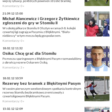
więcej sytuacji, po których powinien strzelić bramkę.
Komentarzy: 0 »
21.09.12 15:00
Michał Alancewicz i Grzegorz Żytkiewicz
zgłoszeni do gry w Stomilu II
W sobotę piłkarze Stomilu II Olsztyn w ramach 8. kolejki
czwartej ligi zagrają w Pasymiu z Błękitnymi. "Biało-
niebiescy" w tym meczu będą gospodarzem.
Komentarzy: 0 »
18.02.12 11:32
Osika: Chcę grać dla Stomilu
Po meczu sparingowym z Błękitnymi Pasym rozmawialiśmy
z obrońcą rezerw Oskarem Osiką.
Komentarzy: 3 »
18.02.12 10:59
Rezerwy bez bramek z Błękitnymi Pasym
W swoim pierwszym weekendowym spotkaniu kontrolnym
rezerwy Stomilu bezbramkowo zremisowały z
czwartoligowymi Błękitnymi Pasym.
Komentarzy: 0 »
15.02.12 12:09