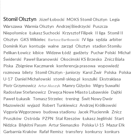
Stomil Olsztyn
Józef Łobocki
MOKS Stomil Olsztyn
Legia
Warszawa
Warmia Olsztyn
Andrzej Biedrzycki
Puszcza
Niepołomice
Łukasz Suchocki
Krzysztof Filipek
II liga
Stomil II
Olsztyn
GKS Wikielec
IV liga
sędzia
arbiter
Bartosz Bartkowski
Dominik Kun
kontuzje
walne
zarząd
Olsztyn
stadion Stomilu
Pelikan Łowicz
kibice
Widzew Łódź
gadżety
Puchar Polski
Michał
Świderski
Paweł Baranowski
Okocimski KS Brzesko
Znicz Biała
Piska
Zbigniew Kaczmarek
konferencja prasowa
wypowiedź
rozmowa
bilety
Stomil Olsztyn - juniorzy
Karol Żwir
Polska
Polska
U-17
Daniel Michałowski
stomil-sklep.pl
koszulki
Ekstraklasa
Piotr Grzymowicz
Mamry Giżycko
Wigry Suwałki
Artur Aluszyk
Radosław Stefanowicz
Drwęca Nowe Miasto Lubawskie
Dajtki
Paweł Łukasik
Tomasz Strzelec
trening
Świt Nowy Dwór
Mazowiecki
wyjazd
Robert Tunkiewicz
Andrzej Królikowski
Vęgoria Węgorzewo
budowa stadionu
Jacek Płuciennik
Znicz
Pruszków
Ostróda
PZPN
Stal Rzeszów
Łukasz Jegliński
Start
Nidzica
Błękitni Pasym
Artur Siemaszko
Polska U-15
Mazur Ełk
Garbarnia Kraków
Rafał Remisz
transfery
konkursy
konkurs