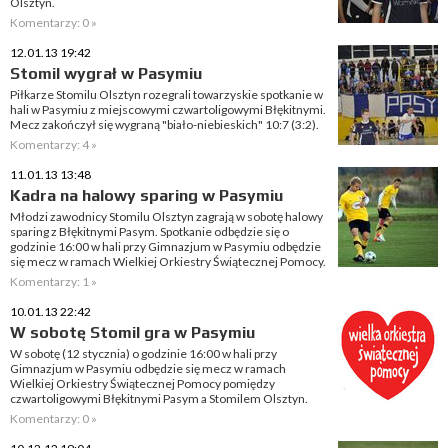
Olsztyn.
Komentarzy: 0 »
12.01.13 19:42
Stomil wygrał w Pasymiu
Piłkarze Stomilu Olsztyn rozegrali towarzyskie spotkanie w
hali w Pasymiu z miejscowymi czwartoligowymi Błękitnymi.
Mecz zakończył się wygraną "biało-niebieskich" 10:7 (3:2).
Komentarzy: 4 »
11.01.13 13:48
Kadra na halowy sparing w Pasymiu
Młodzi zawodnicy Stomilu Olsztyn zagrają w sobotę halowy
sparing z Błękitnymi Pasym. Spotkanie odbędzie się o
godzinie 16:00 w hali przy Gimnazjum w Pasymiu odbędzie
się mecz w ramach Wielkiej Orkiestry Świątecznej Pomocy.
Komentarzy: 1 »
10.01.13 22:42
W sobotę Stomil gra w Pasymiu
W sobotę (12 stycznia) o godzinie 16:00 w hali przy
Gimnazjum w Pasymiu odbędzie się mecz w ramach
Wielkiej Orkiestry Świątecznej Pomocy pomiędzy
czwartoligowymi Błękitnymi Pasym a Stomilem Olsztyn.
Komentarzy: 0 »