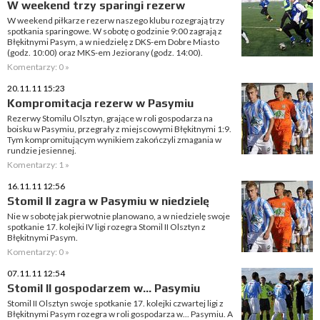
W weekend trzy sparingi rezerw
W weekend piłkarze rezerw naszego klubu rozegrają trzy
spotkania sparingowe. W sobotę o godzinie 9:00 zagrają z
Błękitnymi Pasym, a w niedzielę z DKS-em Dobre Miasto
(godz. 10:00) oraz MKS-em Jeziorany (godz. 14:00).
Komentarzy: 0 »
20.11.11 15:23
Kompromitacja rezerw w Pasymiu
Rezerwy Stomilu Olsztyn, grające w roli gospodarza na
boisku w Pasymiu, przegrały z miejscowymi Błękitnymi 1:9.
Tym kompromitującym wynikiem zakończyli zmagania w
rundzie jesiennej.
Komentarzy: 1 »
16.11.11 12:56
Stomil II zagra w Pasymiu w niedzielę
Nie w sobotę jak pierwotnie planowano, a w niedzielę swoje
spotkanie 17. kolejki IV ligi rozegra Stomil II Olsztyn z
Błękitnymi Pasym.
Komentarzy: 0 »
07.11.11 12:54
Stomil II gospodarzem w... Pasymiu
Stomil II Olsztyn swoje spotkanie 17. kolejki czwartej ligi z
Błękitnymi Pasym rozegra w roli gospodarza w... Pasymiu. A