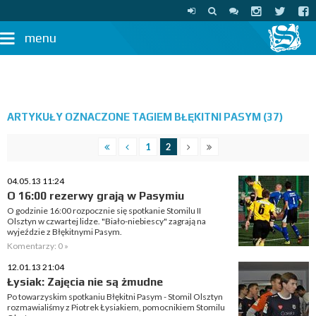
menu
ARTYKUŁY OZNACZONE TAGIEM BŁĘKITNI PASYM (37)
1
2
04.05.13 11:24
O 16:00 rezerwy grają w Pasymiu
O godzinie 16:00 rozpocznie się spotkanie Stomilu II
Olsztyn w czwartej lidze. "Biało-niebiescy" zagrają na
wyjeździe z Błękitnymi Pasym.
Komentarzy: 0 »
12.01.13 21:04
Łysiak: Zajęcia nie są żmudne
Po towarzyskim spotkaniu Błękitni Pasym - Stomil Olsztyn
rozmawialiśmy z Piotrek Łysiakiem, pomocnikiem Stomilu