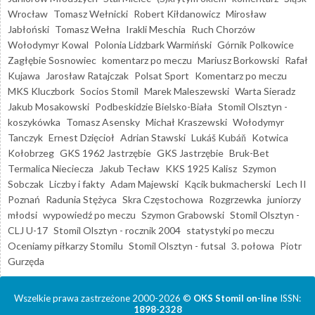
Wrocław
Tomasz Wełnicki
Robert Kiłdanowicz
Mirosław
Jabłoński
Tomasz Wełna
Irakli Meschia
Ruch Chorzów
Wołodymyr Kowal
Polonia Lidzbark Warmiński
Górnik Polkowice
Zagłębie Sosnowiec
komentarz po meczu
Mariusz Borkowski
Rafał
Kujawa
Jarosław Ratajczak
Polsat Sport
Komentarz po meczu
MKS Kluczbork
Socios Stomil
Marek Maleszewski
Warta Sieradz
Jakub Mosakowski
Podbeskidzie Bielsko-Biała
Stomil Olsztyn -
koszykówka
Tomasz Asensky
Michał Kraszewski
Wołodymyr
Tanczyk
Ernest Dzięcioł
Adrian Stawski
Lukáš Kubáň
Kotwica
Kołobrzeg
GKS 1962 Jastrzębie
GKS Jastrzębie
Bruk-Bet
Termalica Nieciecza
Jakub Tecław
KKS 1925 Kalisz
Szymon
Sobczak
Liczby i fakty
Adam Majewski
Kącik bukmacherski
Lech II
Poznań
Radunia Stężyca
Skra Częstochowa
Rozgrzewka
juniorzy
młodsi
wypowiedź po meczu
Szymon Grabowski
Stomil Olsztyn -
CLJ U-17
Stomil Olsztyn - rocznik 2004
statystyki po meczu
Oceniamy piłkarzy Stomilu
Stomil Olsztyn - futsal
3. połowa
Piotr
Gurzęda
Wszelkie prawa zastrzeżone 2000-2026 ©
OKS Stomil on-line
ISSN:
1898-2328