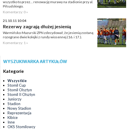
wszystko to przez... renowację murawy na stadionie przy al.
Piłsudskiego.
Komentarzy: 0 »
21.10.11 10:04
Rezerwy zagrają dłużej jesienią
Warmińsko-Mazurski ZPN zdecydował, że jesienią zostaną
rozegrane dwie kolejki z rundy wiosennej (16. i 17.).
Komentarzy: 1 »
WYSZUKIWARKA ARTYKUŁÓW
Kategorie
Wszystkie
Stomil Cup
Stomil Olsztyn
Stomil II Olsztyn
Juniorzy
Stadion
Nowy Stadion
Reprezentacja
Kibice
Inne
OKS Stomilowcy