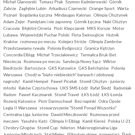
Michał Glanowski
Tomasz Ptak
Szymon Kaźmierowski
Górnik
Zabrze
Zagłębie Lubin
Arkadiusz Czarnecki
Orange Sport
Warta
Poznań
Bogdanka Łęczna
Mindaugas Kalonas
Olimpia Olsztynek
Adam Zejer
Pamiętam i nie zapomnę
Górnik Łęczna
Naki Olsztyn
Cracovia
Błękitni Orneta
Piotr Klepczarek
MKS Korsze
Motor
Lubawa
Wojewódzki Puchar Polski
Flota Świnoujście
Hutnik
Kraków
rozmowa po meczu
Kolejarz Stróże
Olimpia Zambrów
Przedstawiamy rywala
Polonia Bydgoszcz
Granica Kętrzyn
Concordia Elbląg
Michał Trzeciakiewicz
Termalica Bruk-Bet
Nieciecza
Rozmowa po meczu
Sandecja Nowy Sącz
Wiktor
Biedrzycki
Bartoszyce
GKS Katowice
GKS Bełchatów
Polonia
Warszawa
Chodź w "biało-niebieskich" barwach i zdobywaj
nagrody!
Kamil Hempel
Paweł Piceluk
Stomil Olsztyn - juniorzy
młodsi
Raków Częstochowa
UKS SMS Łódź
Rafał Śledź
Radomiak
Radom
Paweł Kaczmarek
Stomil Travel
ŁKS Łódź
ŁKS Łomża
Rozwój Katowice
Piotr Darmochwał
Bez napinki
Odra Opole
Legia II Warszawa
stowarzyszenie "Stomil Ponad Wszystko"
Centralna Liga Juniorów
Dawid Mieczkowski
Rozmowa przed
meczem
Yasuhiro Katō
Olimpia II Elbląg
Kamil Kiereś
Polska U-21
Chrobry Głogów
Stomil Cup
felieton
Makroregionalna Liga
Juniorów Młodszych
Stal Mielec
(S)krytym okiem
komentarz
Śląsk