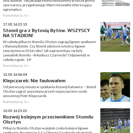
zina Stadion. Tak jak poprzednio włożyliśmy w nasze pismo
sporo pracy, przygotowując Wam niezwykle interesujący
egzemplarz.
Komentarzy: 0 »
17.03.16 23:13
Stomil gra z Bytovią Bytów. WSZYSCY
NA STADION!
W sobotę piłkarze Stomilu Olsztyn zagrają ligowe spotkanie
z Bytovią Bytów. Czy Stomil odniesie w końcu ligowe
zwycięstwo w 2016 roku? Jak zaprezentuje się były
zawodnik Stomilu - Arkadiusz Czarnecki? Odpowiedź w
sobotę o godz. 14!
Komentarzy: 6 »
12.03.16 06:04
Klepczarek: Nie faulowałem
Od pierwszej minuty w spotkaniu Rozwój Katowice – Stomil
Olsztyn zagrał, pozyskany przed rozpoczęciem rundy
wiosennej Piotr Klepczarek.
Komentarzy: 0 »
10.03.16 23:22
Rozwój kolejnym przeciwnikiem Stomilu
Olsztyn
Piłkarzy Stomilu Olsztyn w piątek czeka kolejne ligowe
spotkanie. Po remisie 1:1 z Olimpią Grudziądz olsztyński