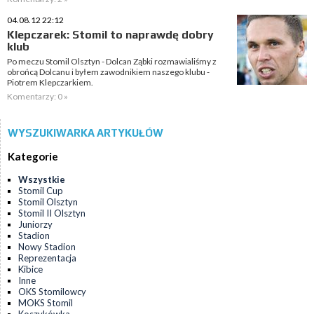
04.08.12 22:12
Klepczarek: Stomil to naprawdę dobry
klub
Po meczu Stomil Olsztyn - Dolcan Ząbki rozmawialiśmy z
obrońcą Dolcanu i byłem zawodnikiem naszego klubu -
Piotrem Klepczarkiem.
Komentarzy: 0 »
WYSZUKIWARKA ARTYKUŁÓW
Kategorie
Wszystkie
Stomil Cup
Stomil Olsztyn
Stomil II Olsztyn
Juniorzy
Stadion
Nowy Stadion
Reprezentacja
Kibice
Inne
OKS Stomilowcy
MOKS Stomil