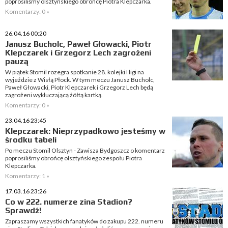
poprosiliśmy olsztyńskiego obrońcę Piotra Klepczarka.
Komentarzy: 0 »
26.04.16 00:20
Janusz Bucholc, Paweł Głowacki, Piotr
Klepczarek i Grzegorz Lech zagrożeni
pauzą
W piątek Stomil rozegra spotkanie 28. kolejki I ligi na
wyjeździe z Wisłą Płock. W tym meczu Janusz Bucholc,
Paweł Głowacki, Piotr Klepczarek i Grzegorz Lech będą
zagrożeni wykluczającą żółtą kartką.
Komentarzy: 0 »
23.04.16 23:45
Klepczarek: Nieprzypadkowo jesteśmy w
środku tabeli
Po meczu Stomil Olsztyn - Zawisza Bydgoszcz o komentarz
poprosiliśmy obrońcę olsztyńskiego zespołu Piotra
Klepczarka.
Komentarzy: 1 »
17.03.16 23:26
Co w 222. numerze zina Stadion?
Sprawdź!
Zapraszamy wszystkich fanatyków do zakupu 222. numeru