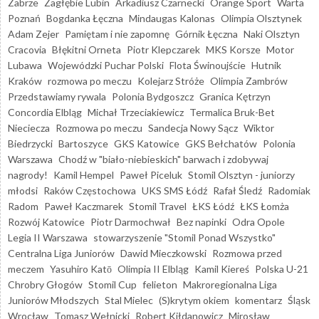
Zabrze
Zagłębie Lubin
Arkadiusz Czarnecki
Orange Sport
Warta
Poznań
Bogdanka Łęczna
Mindaugas Kalonas
Olimpia Olsztynek
Adam Zejer
Pamiętam i nie zapomnę
Górnik Łęczna
Naki Olsztyn
Cracovia
Błękitni Orneta
Piotr Klepczarek
MKS Korsze
Motor
Lubawa
Wojewódzki Puchar Polski
Flota Świnoujście
Hutnik
Kraków
rozmowa po meczu
Kolejarz Stróże
Olimpia Zambrów
Przedstawiamy rywala
Polonia Bydgoszcz
Granica Kętrzyn
Concordia Elbląg
Michał Trzeciakiewicz
Termalica Bruk-Bet
Nieciecza
Rozmowa po meczu
Sandecja Nowy Sącz
Wiktor
Biedrzycki
Bartoszyce
GKS Katowice
GKS Bełchatów
Polonia
Warszawa
Chodź w "biało-niebieskich" barwach i zdobywaj
nagrody!
Kamil Hempel
Paweł Piceluk
Stomil Olsztyn - juniorzy
młodsi
Raków Częstochowa
UKS SMS Łódź
Rafał Śledź
Radomiak
Radom
Paweł Kaczmarek
Stomil Travel
ŁKS Łódź
ŁKS Łomża
Rozwój Katowice
Piotr Darmochwał
Bez napinki
Odra Opole
Legia II Warszawa
stowarzyszenie "Stomil Ponad Wszystko"
Centralna Liga Juniorów
Dawid Mieczkowski
Rozmowa przed
meczem
Yasuhiro Katō
Olimpia II Elbląg
Kamil Kiereś
Polska U-21
Chrobry Głogów
Stomil Cup
felieton
Makroregionalna Liga
Juniorów Młodszych
Stal Mielec
(S)krytym okiem
komentarz
Śląsk
Wrocław
Tomasz Wełnicki
Robert Kiłdanowicz
Mirosław