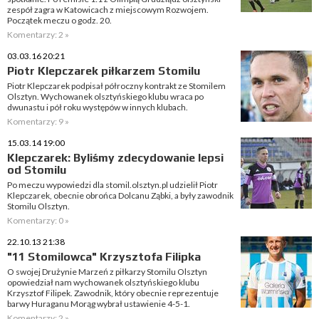
zespół zagra w Katowicach z miejscowym Rozwojem.
Początek meczu o godz. 20.
Komentarzy: 2 »
03.03.16 20:21
Piotr Klepczarek piłkarzem Stomilu
Piotr Klepczarek podpisał półroczny kontrakt ze Stomilem
Olsztyn. Wychowanek olsztyńskiego klubu wraca po
dwunastu i pół roku występów w innych klubach.
Komentarzy: 9 »
15.03.14 19:00
Klepczarek: Byliśmy zdecydowanie lepsi
od Stomilu
Po meczu wypowiedzi dla stomil.olsztyn.pl udzielił Piotr
Klepczarek, obecnie obrońca Dolcanu Ząbki, a były zawodnik
Stomilu Olsztyn.
Komentarzy: 0 »
22.10.13 21:38
"11 Stomilowca" Krzysztofa Filipka
O swojej Drużynie Marzeń z piłkarzy Stomilu Olsztyn
opowiedział nam wychowanek olsztyńskiego klubu
Krzysztof Filipek. Zawodnik, który obecnie reprezentuje
barwy Huraganu Morąg wybrał ustawienie 4-5-1.
Komentarzy: 2 »