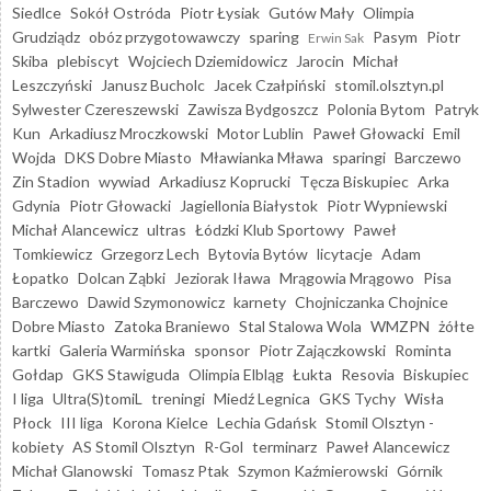
Siedlce
Sokół Ostróda
Piotr Łysiak
Gutów Mały
Olimpia
Grudziądz
obóz przygotowawczy
sparing
Pasym
Piotr
Erwin Sak
Skiba
plebiscyt
Wojciech Dziemidowicz
Jarocin
Michał
Leszczyński
Janusz Bucholc
Jacek Czałpiński
stomil.olsztyn.pl
Sylwester Czereszewski
Zawisza Bydgoszcz
Polonia Bytom
Patryk
Kun
Arkadiusz Mroczkowski
Motor Lublin
Paweł Głowacki
Emil
Wojda
DKS Dobre Miasto
Mławianka Mława
sparingi
Barczewo
Zin Stadion
wywiad
Arkadiusz Koprucki
Tęcza Biskupiec
Arka
Gdynia
Piotr Głowacki
Jagiellonia Białystok
Piotr Wypniewski
Michał Alancewicz
ultras
Łódzki Klub Sportowy
Paweł
Tomkiewicz
Grzegorz Lech
Bytovia Bytów
licytacje
Adam
Łopatko
Dolcan Ząbki
Jeziorak Iława
Mrągowia Mrągowo
Pisa
Barczewo
Dawid Szymonowicz
karnety
Chojniczanka Chojnice
Dobre Miasto
Zatoka Braniewo
Stal Stalowa Wola
WMZPN
żółte
kartki
Galeria Warmińska
sponsor
Piotr Zajączkowski
Rominta
Gołdap
GKS Stawiguda
Olimpia Elbląg
Łukta
Resovia
Biskupiec
I liga
Ultra(S)tomiL
treningi
Miedź Legnica
GKS Tychy
Wisła
Płock
III liga
Korona Kielce
Lechia Gdańsk
Stomil Olsztyn -
kobiety
AS Stomil Olsztyn
R-Gol
terminarz
Paweł Alancewicz
Michał Glanowski
Tomasz Ptak
Szymon Kaźmierowski
Górnik