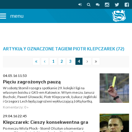
menu
ARTYKUŁY OZNACZONE TAGIEM PIOTR KLEPCZAREK (72)
1
2
3
4
04.05.16 11:53
Pięciu zagrożonych pauzą
W sobotę Stomil rozegra spotkanie 29. kolejki I ligi na
własnym boisku z GKS-em Katowice. W tym meczu Janusz
Bucholc, Paweł Głowacki, Piotr Klepczarek, Łukasz Jegliński
i Grzegorz Lech będą zagrożeni wykluczającą żółtą kartką.
Komentarzy: 0 »
29.04.16 22:45
Klepczarek: Cieszy konsekwentna gra
Po meczu Wisła Płock - Stomil Olsztyn o komentarz