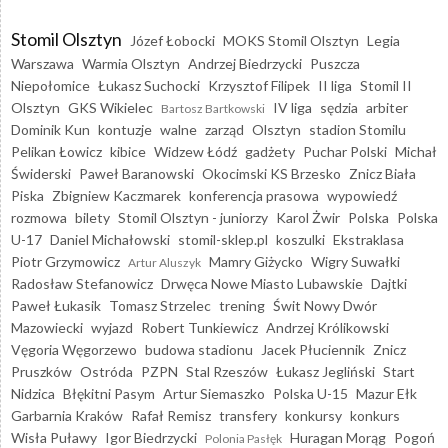
Stomil Olsztyn
Józef Łobocki
MOKS Stomil Olsztyn
Legia
Warszawa
Warmia Olsztyn
Andrzej Biedrzycki
Puszcza
Niepołomice
Łukasz Suchocki
Krzysztof Filipek
II liga
Stomil II
Olsztyn
GKS Wikielec
IV liga
sędzia
arbiter
Bartosz Bartkowski
Dominik Kun
kontuzje
walne
zarząd
Olsztyn
stadion Stomilu
Pelikan Łowicz
kibice
Widzew Łódź
gadżety
Puchar Polski
Michał
Świderski
Paweł Baranowski
Okocimski KS Brzesko
Znicz Biała
Piska
Zbigniew Kaczmarek
konferencja prasowa
wypowiedź
rozmowa
bilety
Stomil Olsztyn - juniorzy
Karol Żwir
Polska
Polska
U-17
Daniel Michałowski
stomil-sklep.pl
koszulki
Ekstraklasa
Piotr Grzymowicz
Mamry Giżycko
Wigry Suwałki
Artur Aluszyk
Radosław Stefanowicz
Drwęca Nowe Miasto Lubawskie
Dajtki
Paweł Łukasik
Tomasz Strzelec
trening
Świt Nowy Dwór
Mazowiecki
wyjazd
Robert Tunkiewicz
Andrzej Królikowski
Vęgoria Węgorzewo
budowa stadionu
Jacek Płuciennik
Znicz
Pruszków
Ostróda
PZPN
Stal Rzeszów
Łukasz Jegliński
Start
Nidzica
Błękitni Pasym
Artur Siemaszko
Polska U-15
Mazur Ełk
Garbarnia Kraków
Rafał Remisz
transfery
konkursy
konkurs
Wisła Puławy
Igor Biedrzycki
Huragan Morąg
Pogoń
Polonia Pasłęk