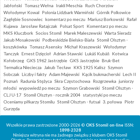
Jabłoński
Tomasz Wełna
Irakli Meschia
Ruch Chorzów
Wołodymyr Kowal
Polonia Lidzbark Warmiński
Górnik Polkowice
Zagłębie Sosnowiec
komentarz po meczu
Mariusz Borkowski
Rafał
Kujawa
Jarosław Ratajczak
Polsat Sport
Komentarz po meczu
MKS Kluczbork
Socios Stomil
Marek Maleszewski
Warta Sieradz
Jakub Mosakowski
Podbeskidzie Bielsko-Biała
Stomil Olsztyn -
koszykówka
Tomasz Asensky
Michał Kraszewski
Wołodymyr
Tanczyk
Ernest Dzięcioł
Adrian Stawski
Lukáš Kubáň
Kotwica
Kołobrzeg
GKS 1962 Jastrzębie
GKS Jastrzębie
Bruk-Bet
Termalica Nieciecza
Jakub Tecław
KKS 1925 Kalisz
Szymon
Sobczak
Liczby i fakty
Adam Majewski
Kącik bukmacherski
Lech II
Poznań
Radunia Stężyca
Skra Częstochowa
Rozgrzewka
juniorzy
młodsi
wypowiedź po meczu
Szymon Grabowski
Stomil Olsztyn -
CLJ U-17
Stomil Olsztyn - rocznik 2004
statystyki po meczu
Oceniamy piłkarzy Stomilu
Stomil Olsztyn - futsal
3. połowa
Piotr
Gurzęda
Wszelkie prawa zastrzeżone 2000-2026 ©
OKS Stomil on-line
ISSN:
1898-2328
Niniejsza witryna nie ma żadnego związku z klubem OKS Stomil
Olsztyn. Prezentujemy tutaj niezależne opinie na temat sytuacji w