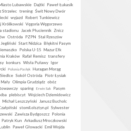
iasto Lubawskie
Dajtki
Paweł Łukasik
 Strzelec
trening
Świt Nowy Dwór
ecki
wyjazd
Robert Tunkiewicz
j Królikowski
Vęgoria Węgorzewo
 stadionu
Jacek Płuciennik
Znicz
ków
Ostróda
PZPN
Stal Rzeszów
Jegliński
Start Nidzica
Błękitni Pasym
Siemaszko
Polska U-15
Mazur Ełk
nia Kraków
Rafał Remisz
transfery
sy
konkurs
Wisła Puławy
Igor
ycki
Huragan Morąg
Polonia Pasłęk
Siedlce
Sokół Ostróda
Piotr Łysiak
 Mały
Olimpia Grudziądz
obóz
otowawczy
sparing
Pasym
Erwin Sak
kiba
plebiscyt
Wojciech Dziemidowicz
Michał Leszczyński
Janusz Bucholc
Czałpiński
stomil.olsztyn.pl
Sylwester
zewski
Zawisza Bydgoszcz
Polonia
Patryk Kun
Arkadiusz Mroczkowski
Lublin
Paweł Głowacki
Emil Wojda