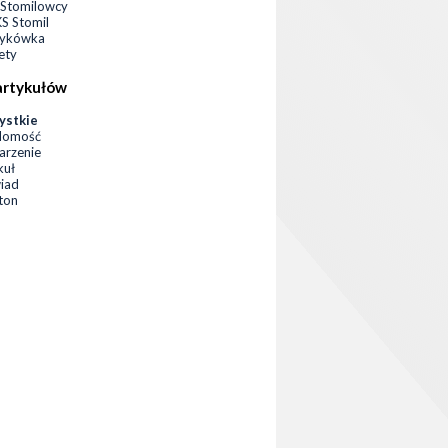
Stomilowcy
 Stomil
zykówka
ety
artykułów
ystkie
domość
rzenie
kuł
iad
eton