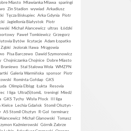
bre Miasto
Mławianka Mława
sparingi
ewo
Zin Stadion
wywiad
Arkadiusz
ki
Tęcza Biskupiec
Arka Gdynia
Piotr
cki
Jagiellonia Białystok
Piotr
ewski
Michał Alancewicz
ultras
Łódzki
portowy
Paweł Tomkiewicz
Grzegorz
Bytovia Bytów
licytacje
Adam Łopatko
 Ząbki
Jeziorak Iława
Mrągowia
wo
Pisa Barczewo
Dawid Szymonowicz
y
Chojniczanka Chojnice
Dobre Miasto
 Braniewo
Stal Stalowa Wola
WMZPN
artki
Galeria Warmińska
sponsor
Piotr
kowski
Rominta Gołdap
GKS
uda
Olimpia Elbląg
Łukta
Resovia
iec
I liga
Ultra(S)tomiL
treningi
Miedź
a
GKS Tychy
Wisła Płock
III liga
 Kielce
Lechia Gdańsk
Stomil Olsztyn -
y
AS Stomil Olsztyn
R-Gol
terminarz
Alancewicz
Michał Glanowski
Tomasz
Szymon Kaźmierowski
Górnik Zabrze
ie Lubin
Arkadiusz Czarnecki
Orange