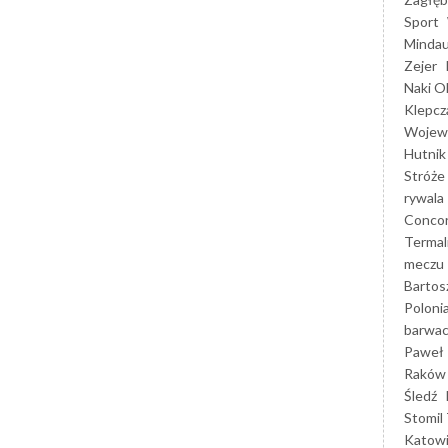
Sport
Mindau
Zejer
Naki O
Klepcz
Wojewó
Hutnik
Stróże
rywala
Concor
Termal
meczu
Bartos
Poloni
barwac
Paweł 
Raków
Śledź
Stomil 
Katow