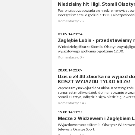
Niedzielny hit I ligi. Stomil Olszt
Pasjonująco zapowiada się niedzielne wyjazdowe
Początek meczu o godzinie 12:30, a bezpośredni
Komentarzy: 2 »
01.09.14 21:24
Zagłębie Lubin - przedstawiamy 
W niedzielę piłkarze Stomilu Olsztyn zagrają li
wyjazdowego spotkania o godzinie 12:30.
Komentarzy: 0 »
28.08.14 22:09
Dziś o 23:00 zbiórka na wyjazd 
KOSZT WYJAZDU TYLKO 60 ZŁ!
Zapraszamy na wyjazd do Lubina. Koszt wyjazdu 
suma jest możliwa dzięki dofinansowaniu przez
Stomil Olsztyn, odbędzie się w niedzielę, 7 wrześ
Komentarzy: 14 »
19.08.14 11:27
Mecze z Widzewem i Zagłębiem L
Wyjazdowe mecze Stomilu Olsztyn z Widzewem 
telewizja Orange Sport.