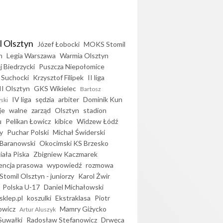
l Olsztyn
Józef Łobocki
MOKS Stomil
n
Legia Warszawa
Warmia Olsztyn
j Biedrzycki
Puszcza Niepołomice
 Suchocki
Krzysztof Filipek
II liga
II Olsztyn
GKS Wikielec
Bartosz
IV liga
sędzia
arbiter
Dominik Kun
ski
je
walne
zarząd
Olsztyn
stadion
u
Pelikan Łowicz
kibice
Widzew Łódź
y
Puchar Polski
Michał Świderski
Baranowski
Okocimski KS Brzesko
iała Piska
Zbigniew Kaczmarek
encja prasowa
wypowiedź
rozmowa
Stomil Olsztyn - juniorzy
Karol Żwir
Polska U-17
Daniel Michałowski
sklep.pl
koszulki
Ekstraklasa
Piotr
owicz
Mamry Giżycko
Artur Aluszyk
Suwałki
Radosław Stefanowicz
Drwęca