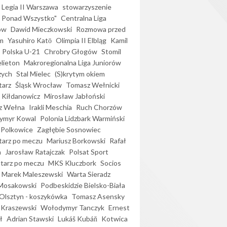
Legia II Warszawa
stowarzyszenie
l Ponad Wszystko"
Centralna Liga
ów
Dawid Mieczkowski
Rozmowa przed
m
Yasuhiro Katō
Olimpia II Elbląg
Kamil
Polska U-21
Chrobry Głogów
Stomil
elieton
Makroregionalna Liga Juniorów
zych
Stal Mielec
(S)krytym okiem
arz
Śląsk Wrocław
Tomasz Wełnicki
 Kiłdanowicz
Mirosław Jabłoński
z Wełna
Irakli Meschia
Ruch Chorzów
ymyr Kowal
Polonia Lidzbark Warmiński
 Polkowice
Zagłębie Sosnowiec
arz po meczu
Mariusz Borkowski
Rafał
a
Jarosław Ratajczak
Polsat Sport
arz po meczu
MKS Kluczbork
Socios
Marek Maleszewski
Warta Sieradz
Mosakowski
Podbeskidzie Bielsko-Biała
 Olsztyn - koszykówka
Tomasz Asensky
 Kraszewski
Wołodymyr Tanczyk
Ernest
ł
Adrian Stawski
Lukáš Kubáň
Kotwica