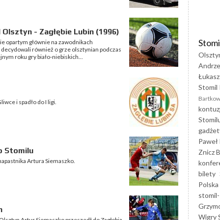
 Olsztyn - Zagłębie Lubin (1996)
Stomi
zie opartym głównie na zawodnikach
e decydowali również o grze olsztynian podczas
Olszty
nym roku gry biało-niebiskich...
Andrze
Łukasz
Stomil 
Bartkow
wce i spadło do I ligi.
kontuz
Stomil
gadżet
Paweł 
 Stomilu
Znicz B
napastnika Artura Siemaszko.
konfer
bilety
Polska
stomil-
Grzym
n
Wigry 
Olsztyn Artur Siemaszko przeszedł do Zagłębia