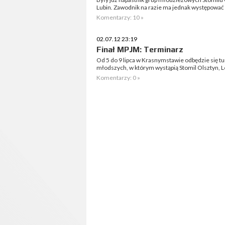
Lubin. Zawodnik na razie ma jednak występować 
Komentarzy: 10 »
02.07.12 23:19
Finał MPJM: Terminarz
Od 5 do 9 lipca w Krasnymstawie odbędzie się tu
młodszych, w którym wystąpią Stomil Olsztyn, L
Komentarzy: 0 »