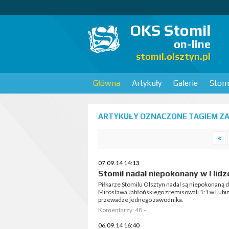
OKS Stomil
on-line
stomil.olsztyn.pl
Główna
Artykuły
Galerie
Stomi
ARTYKUŁY OZNACZONE TAGIEM ZAG
07.09.14 14:13
Stomil nadal niepokonany w I lidz
Piłkarze Stomilu Olsztyn nadal są niepokonaną d
Mirosława Jabłońskiego zremisowali 1:1 w Lubini
przewadze jednego zawodnika.
Komentarzy: 48 »
06.09.14 16:40