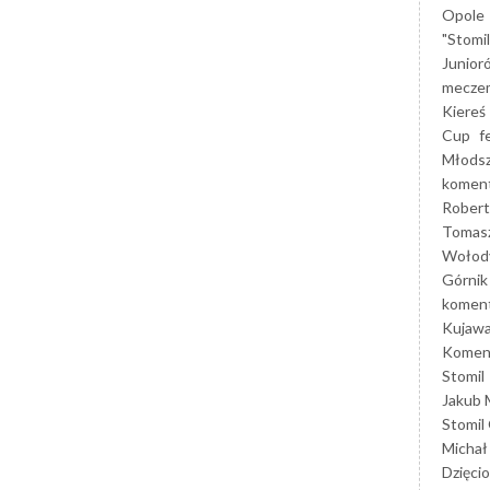
Opole
"Stomi
Junior
mecze
Kiereś
Cup
f
Młods
koment
Robert
Tomas
Wołod
Górnik
koment
Kujaw
Koment
Stomil
Jakub 
Stomil
Michał
Dzięcio