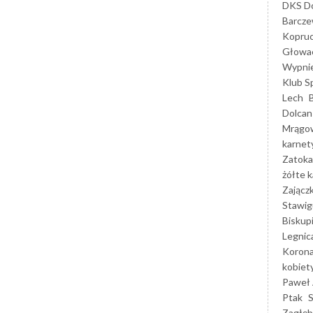
DKS Do
Barcz
Kopruc
Głowa
Wypni
Klub S
Lech
Dolcan
Mrągo
karnet
Zatoka
żółte k
Zającz
Stawig
Biskup
Legnic
Korona
kobiet
Paweł 
Ptak
Zagłęb