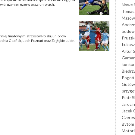
Nowe M
w drużynie rezerw oraz juniorach.
Tomasz
Mazowi
Andrze
budowa
rniej finałowy mistrzostw Polski juniorów
Prusz
echia Gdańsk, Lech Poznań oraz Zagłębie Lubin.
Łukasz 
Artur 
Garbar
konkur
Biedrz
Pogoń 
Gutów
przyg
Piotr S
Jarocin
Jacek 
Czeres
Bytom
Motor 