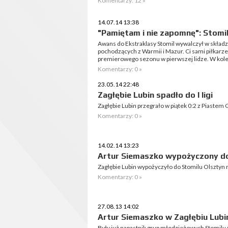
Komentarzy: 12 »
14.07.14 13:38
"Pamiętam i nie zapomnę": Stomil
Awans do Ekstraklasy Stomil wywalczył w skład
pochodzących z Warmii i Mazur. Ci sami piłkarz
premierowego sezonu w pierwszej lidze. W kolej
Komentarzy: 0 »
23.05.14 22:48
Zagłębie Lubin spadło do I ligi
Zagłębie Lubin przegrało w piątek 0:2 z Piastem Gli
Komentarzy: 0 »
14.02.14 13:23
Artur Siemaszko wypożyczony do
Zagłębie Lubin wypożyczyło do Stomilu Olsztyn 
Komentarzy: 0 »
27.08.13 14:02
Artur Siemaszko w Zagłębiu Lubi
Były już napastnik grup młodzieżowych Stomilu 