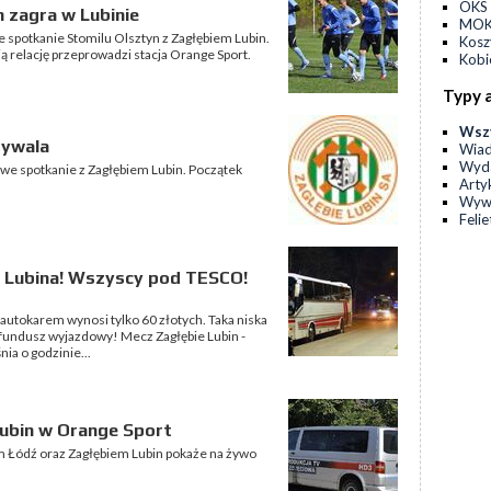
OKS 
yn zagra w Lubinie
MOKS
 spotkanie Stomilu Olsztyn z Zagłębiem Lubin.
Kos
ą relację przeprowadzi stacja Orange Sport.
Kobi
Typy 
Wsz
rywala
Wia
Wyda
gowe spotkanie z Zagłębiem Lubin. Początek
Arty
Wyw
Feli
do Lubina! Wszyscy pod TESCO!
autokarem wynosi tylko 60 złotych. Taka niska
 fundusz wyjazdowy! Mecz Zagłębie Lubin -
nia o godzinie...
ubin w Orange Sport
Łódź oraz Zagłębiem Lubin pokaże na żywo