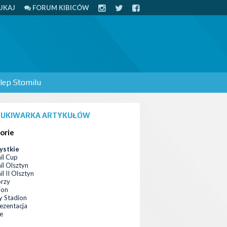
UKAJ
FORUM KIBICÓW
lep Stomilu
UKIWARKA ARTYKUŁÓW
orie
ystkie
il Cup
il Olsztyn
l II Olsztyn
orzy
ion
 Stadion
ezentacja
ce