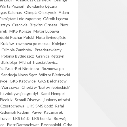
Warta Poznań
Bogdanka Łęczna
gas Kalonas
Olimpia Olsztynek
Adam
Pamiętam i nie zapomnę
Górnik Łęczna
lsztyn
Cracovia
Błękitni Orneta
Piotr
arek
MKS Korsze
Motor Lubawa
dzki Puchar Polski
Flota Świnoujście
 Kraków
rozmowa po meczu
Kolejarz
Olimpia Zambrów
Przedstawiamy
Polonia Bydgoszcz
Granica Kętrzyn
dia Elbląg
Michał Trzeciakiewicz
ica Bruk-Bet Nieciecza
Rozmowa po
Sandecja Nowy Sącz
Wiktor Biedrzycki
zyce
GKS Katowice
GKS Bełchatów
a Warszawa
Chodź w "biało-niebieskich"
h i zdobywaj nagrody!
Kamil Hempel
Piceluk
Stomil Olsztyn - juniorzy młodsi
 Częstochowa
UKS SMS Łódź
Rafał
Radomiak Radom
Paweł Kaczmarek
Travel
ŁKS Łódź
ŁKS Łomża
Rozwój
ice
Piotr Darmochwał
Bez napinki
Odra