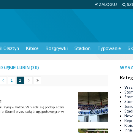
ZALOGUJ
SZ
l Olsztyn
Kibice
Rozgrywki
Stadion
Typowanie
Sk
ŁĘBIE LUBIN (30)
WYSZ
Kateg
1
2
Wsz
Stom
Stom
e
Stomi
Juni
rużyną w I lidze. W niedzielę podopieczni
Stad
e. Stomil przez całą drugą połowę grał w
Nowy
Repr
Kibi
Inne