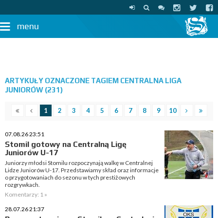
menu
ARTYKUŁY OZNACZONE TAGIEM CENTRALNA LIGA
JUNIORÓW (231)
1
2
3
4
5
6
7
8
9
10
07.08.26 23:51
Stomil gotowy na Centralną Ligę
Juniorów U-17
Juniorzy młodsi Stomilu rozpoczynają walkę w Centralnej
Lidze Juniorów U-17. Przedstawiamy skład oraz informacje
o przygotowaniach do sezonu w tych prestiżowych
rozgrywkach.
Komentarzy: 1 »
28.07.26 21:37