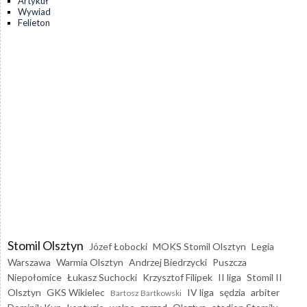
Artykuł
Wywiad
Felieton
Stomil Olsztyn
Józef Łobocki
MOKS Stomil Olsztyn
Legia
Warszawa
Warmia Olsztyn
Andrzej Biedrzycki
Puszcza
Niepołomice
Łukasz Suchocki
Krzysztof Filipek
II liga
Stomil II
Olsztyn
GKS Wikielec
IV liga
sędzia
arbiter
Bartosz Bartkowski