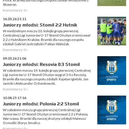
Płock. Bramkę dla naszego zespołu zdobył Włodzimierz
Skowron.
Komentarzy: 0 »
16.03.26 21:11
Juniorzy młodsi: Stomil 2:2 Hutnik
W niedzielnym meczu 20. kolejki grupy pierwszej
Centralnej Ligi Juniorów U-17 Stomil Olsztyn zremisował
2:2 z Hutnikiem Kraków. Bramki dla naszego zespołu
zdobyli Gabriel Jastrzębski i Fabian Wależak.
Komentarzy: 0 »
09.03.26 21:06
Juniorzy młodsi: Resovia 0:3 Stomil
W sobotnim meczu 19. kolejki grupy pierwszej Centralnej
Ligi Juniorów U-17 Stomil Olsztyn wygrał 3:0 z Resovią.
Bramki dla naszego zespołu zdobyli: Kajetan Igielski, Jan
Janicki i Aleksander Ochenkowski.
Komentarzy: 0 »
10.08.25 17:16
Juniorzy młodsi: Polonia 2:2 Stomil
W sobotnim meczu grupy pierwszej Centralnej Ligi
Juniorów U-17 Stomil Olsztyn zremisował 2:2 z Polonią
Warszawa. Bramki dla naszej drużyny zdobyli Mateusz
Osmolik i Borys Smolicz.
Komentarzy: 0 »