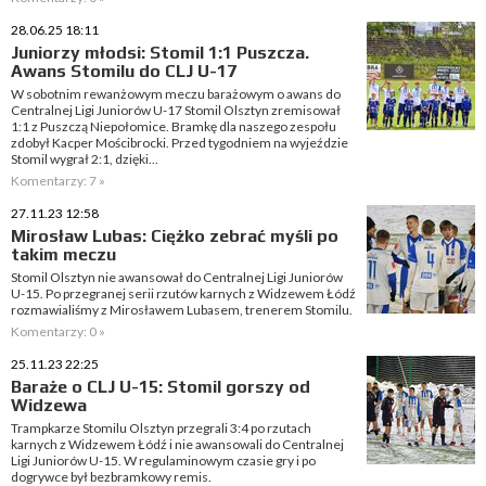
28.06.25 18:11
Juniorzy młodsi: Stomil 1:1 Puszcza.
Awans Stomilu do CLJ U-17
W sobotnim rewanżowym meczu barażowym o awans do
Centralnej Ligi Juniorów U-17 Stomil Olsztyn zremisował
1:1 z Puszczą Niepołomice. Bramkę dla naszego zespołu
zdobył Kacper Mościbrocki. Przed tygodniem na wyjeździe
Stomil wygrał 2:1, dzięki...
Komentarzy: 7 »
27.11.23 12:58
Mirosław Lubas: Ciężko zebrać myśli po
takim meczu
Stomil Olsztyn nie awansował do Centralnej Ligi Juniorów
U-15. Po przegranej serii rzutów karnych z Widzewem Łódź
rozmawialiśmy z Mirosławem Lubasem, trenerem Stomilu.
Komentarzy: 0 »
25.11.23 22:25
Baraże o CLJ U-15: Stomil gorszy od
Widzewa
Trampkarze Stomilu Olsztyn przegrali 3:4 po rzutach
karnych z Widzewem Łódź i nie awansowali do Centralnej
Ligi Juniorów U-15. W regulaminowym czasie gry i po
dogrywce był bezbramkowy remis.