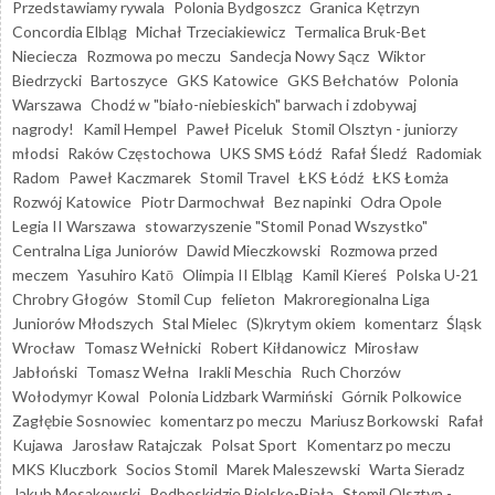
Przedstawiamy rywala
Polonia Bydgoszcz
Granica Kętrzyn
Concordia Elbląg
Michał Trzeciakiewicz
Termalica Bruk-Bet
Nieciecza
Rozmowa po meczu
Sandecja Nowy Sącz
Wiktor
Biedrzycki
Bartoszyce
GKS Katowice
GKS Bełchatów
Polonia
Warszawa
Chodź w "biało-niebieskich" barwach i zdobywaj
nagrody!
Kamil Hempel
Paweł Piceluk
Stomil Olsztyn - juniorzy
młodsi
Raków Częstochowa
UKS SMS Łódź
Rafał Śledź
Radomiak
Radom
Paweł Kaczmarek
Stomil Travel
ŁKS Łódź
ŁKS Łomża
Rozwój Katowice
Piotr Darmochwał
Bez napinki
Odra Opole
Legia II Warszawa
stowarzyszenie "Stomil Ponad Wszystko"
Centralna Liga Juniorów
Dawid Mieczkowski
Rozmowa przed
meczem
Yasuhiro Katō
Olimpia II Elbląg
Kamil Kiereś
Polska U-21
Chrobry Głogów
Stomil Cup
felieton
Makroregionalna Liga
Juniorów Młodszych
Stal Mielec
(S)krytym okiem
komentarz
Śląsk
Wrocław
Tomasz Wełnicki
Robert Kiłdanowicz
Mirosław
Jabłoński
Tomasz Wełna
Irakli Meschia
Ruch Chorzów
Wołodymyr Kowal
Polonia Lidzbark Warmiński
Górnik Polkowice
Zagłębie Sosnowiec
komentarz po meczu
Mariusz Borkowski
Rafał
Kujawa
Jarosław Ratajczak
Polsat Sport
Komentarz po meczu
MKS Kluczbork
Socios Stomil
Marek Maleszewski
Warta Sieradz
Jakub Mosakowski
Podbeskidzie Bielsko-Biała
Stomil Olsztyn -