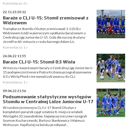
Komentarzy: 0 »
22.11.23 20:12
Baraże o CLJ U-15: Stomil zremisował z
Widzewem
Trampkarze Stomilu Olsztyn zremisowali 1:1 (0:0) z
Widzewem Łódź w pierwszym spotkaniu barażowym o
Centralną Ligę Juniorów U-15. Gola dla naszej drużyny
strzelił w 60. minucie z rzutu karnego Adam Lis.
Komentarzy: 1 »
26.06.22 11:55
Baraże CLJ U-15: Stomil 0:3 Wisła
W meczu rewanżowym baraży o Centralną Ligę Juniorów U-
15 podopieczni trenera Piotra Krztonia przegrali ponownie
0:3 z Wisłą Płock i nie wywalczyli awansu do CLJ.
Komentarzy: 1 »
09.06.22 21:56
Podsumowanie statystyczne występów
Stomilu w Centralnej Lidze Juniorów U-17
W rundzie jesiennej w CLJ U-17 Stomil Olsztyn z
kompletem porażek zajął ostatnie 8. miejsce w tabeli.
Wystąpiło 32 zawodników. Najwięcej meczów rozegrali
Szymon Kucharzewski, Bartosz Stankiewicz i Mateusz
Wołoszyn. Najdłużej na boisku przebywał...