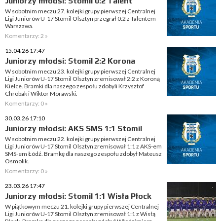
Juniorzy młodsi: Stomil 0:2 Talent
W sobotnim meczu 27. kolejki grupy pierwszej Centralnej
Ligi Juniorów U-17 Stomil Olsztyn przegrał 0:2 z Talentem
Warszawa.
Komentarzy: 2 »
15.04.26 17:47
Juniorzy młodsi: Stomil 2:2 Korona
W sobotnim meczu 23. kolejki grupy pierwszej Centralnej
Ligi Juniorów U-17 Stomil Olsztyn zremisował 2:2 z Koroną
Kielce. Bramki dla naszego zespołu zdobyli Krzysztof
Chrobak i Wiktor Morawski.
Komentarzy: 0 »
30.03.26 17:10
Juniorzy młodsi: AKS SMS 1:1 Stomil
W sobotnim meczu 22. kolejki grupy pierwszej Centralnej
Ligi Juniorów U-17 Stomil Olsztyn zremisował 1:1 z AKS-em
SMS-em Łódź. Bramkę dla naszego zespołu zdobył Mateusz
Osmolik.
Komentarzy: 0 »
23.03.26 17:47
Juniorzy młodsi: Stomil 1:1 Wisła Płock
W piątkowym meczu 21. kolejki grupy pierwszej Centralnej
Ligi Juniorów U-17 Stomil Olsztyn zremisował 1:1 z Wisłą