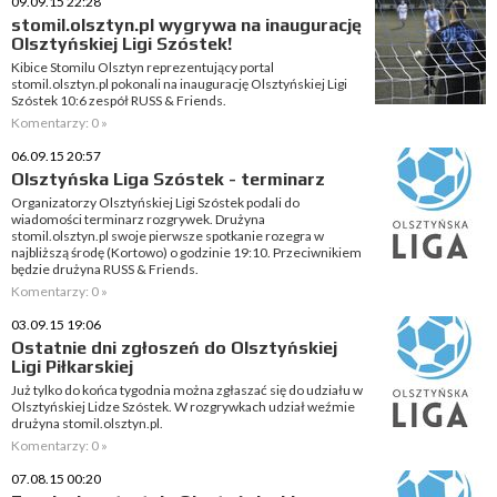
09.09.15 22:28
stomil.olsztyn.pl wygrywa na inaugurację
Olsztyńskiej Ligi Szóstek!
Kibice Stomilu Olsztyn reprezentujący portal
stomil.olsztyn.pl pokonali na inaugurację Olsztyńskiej Ligi
Szóstek 10:6 zespół RUSS & Friends.
Komentarzy: 0 »
06.09.15 20:57
Olsztyńska Liga Szóstek - terminarz
Organizatorzy Olsztyńskiej Ligi Szóstek podali do
wiadomości terminarz rozgrywek. Drużyna
stomil.olsztyn.pl swoje pierwsze spotkanie rozegra w
najbliższą środę (Kortowo) o godzinie 19:10. Przeciwnikiem
będzie drużyna RUSS & Friends.
Komentarzy: 0 »
03.09.15 19:06
Ostatnie dni zgłoszeń do Olsztyńskiej
Ligi Piłkarskiej
Już tylko do końca tygodnia można zgłaszać się do udziału w
Olsztyńskiej Lidze Szóstek. W rozgrywkach udział weźmie
drużyna stomil.olsztyn.pl.
Komentarzy: 0 »
07.08.15 00:20