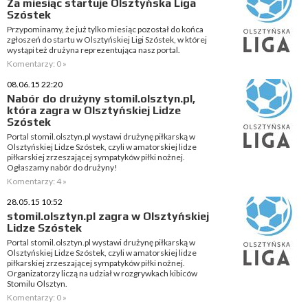
Za miesiąc startuje Olsztyńska Liga
Szóstek
Przypominamy, że już tylko miesiąc pozostał do końca
zgłoszeń do startu w Olsztyńskiej Ligi Szóstek, w której
wystąpi też drużyna reprezentująca nasz portal.
Komentarzy: 0 »
08.06.15 22:20
Nabór do drużyny stomil.olsztyn.pl,
która zagra w Olsztyńskiej Lidze
Szóstek
Portal stomil.olsztyn.pl wystawi drużynę piłkarską w
Olsztyńskiej Lidze Szóstek, czyli w amatorskiej lidze
piłkarskiej zrzeszającej sympatyków piłki nożnej.
Ogłaszamy nabór do drużyny!
Komentarzy: 4 »
28.05.15 10:52
stomil.olsztyn.pl zagra w Olsztyńskiej
Lidze Szóstek
Portal stomil.olsztyn.pl wystawi drużynę piłkarską w
Olsztyńskiej Lidze Szóstek, czyli w amatorskiej lidze
piłkarskiej zrzeszającej sympatyków piłki nożnej.
Organizatorzy liczą na udział w rozgrywkach kibiców
Stomilu Olsztyn.
Komentarzy: 0 »