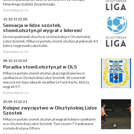
Miejskiego Szpitala Zespolonego.
Komentarzy: 0 »
15.10.15 22:00
Sensacja w lidze szóstek,
stomil.olsztyn.pl wygrał z liderem!
Do niespodzianki doszło w szóstej kolejce Olsztyńskiej
Lidze Szóstek. Piłkarze portalu stomil.olsztyn.pl pokonali 4:3
lidera rozgrywek Loka Kubiś.
Komentarzy: 0 »
08.10.15 22:01
Porażka stomil.olsztyn.pl w OLS
Piłkarze portalu stomil.olsztyn.pl przegrali pierwsze
spotkanie w Olsztyńskiej Lidze Szóstek. W czwartek
wieczorem lepsi okazali się piłkarze Farb-Kartu, którzy
wygrali 9:7.
Komentarzy: 0 »
30.09.15 22:21
Kolejne zwycięstwo w Olsztyńskiej Lidze
Szóstek
Piłkarze portalu stomil.olsztyn.pl wygrali kolejne spotkanie
w w Olsztyńskiej Lidze Szóstek. Tym razem 7:5 pokonana
została drużyna Olforu.