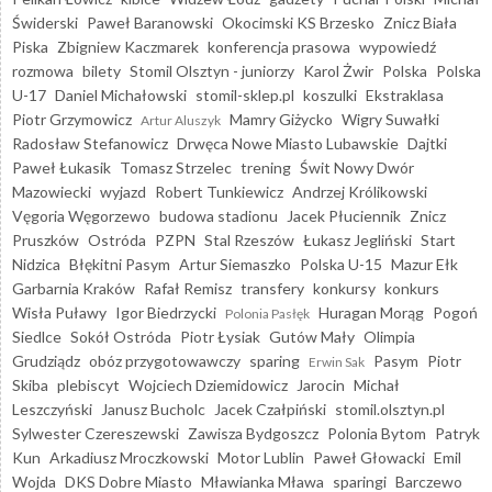
Świderski
Paweł Baranowski
Okocimski KS Brzesko
Znicz Biała
Piska
Zbigniew Kaczmarek
konferencja prasowa
wypowiedź
rozmowa
bilety
Stomil Olsztyn - juniorzy
Karol Żwir
Polska
Polska
U-17
Daniel Michałowski
stomil-sklep.pl
koszulki
Ekstraklasa
Piotr Grzymowicz
Mamry Giżycko
Wigry Suwałki
Artur Aluszyk
Radosław Stefanowicz
Drwęca Nowe Miasto Lubawskie
Dajtki
Paweł Łukasik
Tomasz Strzelec
trening
Świt Nowy Dwór
Mazowiecki
wyjazd
Robert Tunkiewicz
Andrzej Królikowski
Vęgoria Węgorzewo
budowa stadionu
Jacek Płuciennik
Znicz
Pruszków
Ostróda
PZPN
Stal Rzeszów
Łukasz Jegliński
Start
Nidzica
Błękitni Pasym
Artur Siemaszko
Polska U-15
Mazur Ełk
Garbarnia Kraków
Rafał Remisz
transfery
konkursy
konkurs
Wisła Puławy
Igor Biedrzycki
Huragan Morąg
Pogoń
Polonia Pasłęk
Siedlce
Sokół Ostróda
Piotr Łysiak
Gutów Mały
Olimpia
Grudziądz
obóz przygotowawczy
sparing
Pasym
Piotr
Erwin Sak
Skiba
plebiscyt
Wojciech Dziemidowicz
Jarocin
Michał
Leszczyński
Janusz Bucholc
Jacek Czałpiński
stomil.olsztyn.pl
Sylwester Czereszewski
Zawisza Bydgoszcz
Polonia Bytom
Patryk
Kun
Arkadiusz Mroczkowski
Motor Lublin
Paweł Głowacki
Emil
Wojda
DKS Dobre Miasto
Mławianka Mława
sparingi
Barczewo