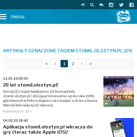
menu
ARTYKUŁY OZNACZONE TAGIEM STOMIL.OLSZTYN.PL (29)
1
2
21.05.20 09:50
20 lat stomil.olsztyn.pl!
Dzisiaj (21 maja) świętujemy 20-lecie portalu
stomil.olsztyn.pl. I dzisiaj przeniesiemy się do roku 2000,
gdy Internet w Polsce dopiero się rozwijał, a stron o Dumie
Warmii było więcej niż obecnie.
Komentarzy: 16 »
04.03.20 18:40
Aplikacja stomil.olsztyn.pl wkracza do
gry (teraz także Apple iOS)!