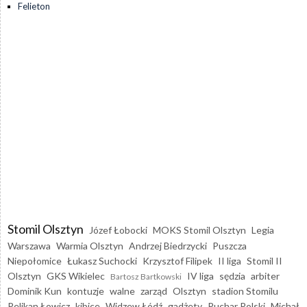
Felieton
Stomil Olsztyn
Józef Łobocki
MOKS Stomil Olsztyn
Legia
Warszawa
Warmia Olsztyn
Andrzej Biedrzycki
Puszcza
Niepołomice
Łukasz Suchocki
Krzysztof Filipek
II liga
Stomil II
Olsztyn
GKS Wikielec
IV liga
sędzia
arbiter
Bartosz Bartkowski
Dominik Kun
kontuzje
walne
zarząd
Olsztyn
stadion Stomilu
Pelikan Łowicz
kibice
Widzew Łódź
gadżety
Puchar Polski
Michał