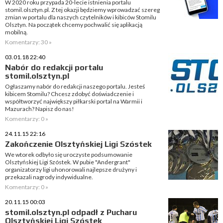
W 2020 roku przypada 20-lecie istnienia portalu
stomil.olsztyn.pl. Z tej okazji będziemy wprowadzać szereg
zmian w portalu dla naszych czytelników i kibiców Stomilu
Olsztyn. Na początek chcemy pochwalić się aplikacją
mobilną.
Komentarzy: 30 »
03.01.18 22:40
Nabór do redakcji portalu
stomil.olsztyn.pl
Ogłaszamy nabór do redakcji naszego portalu. Jesteś
kibicem Stomilu? Chcesz zdobyć doświadczenie i
współtworzyć największy piłkarski portal na Warmii i
Mazurach? Napisz do nas!
Komentarzy: 0 »
24.11.15 22:16
Zakończenie Olsztyńskiej Ligi Szóstek
We wtorek odbyło się uroczyste podsumowanie
Olsztyńskiej Ligi Szóstek. W pubie "Andergrant"
organizatorzy ligi uhonorowali najlepsze drużyny i
przekazali nagrody indywidualne.
Komentarzy: 0 »
20.11.15 00:03
stomil.olsztyn.pl odpadł z Pucharu
Olsztyńskiej Ligi Szóstek