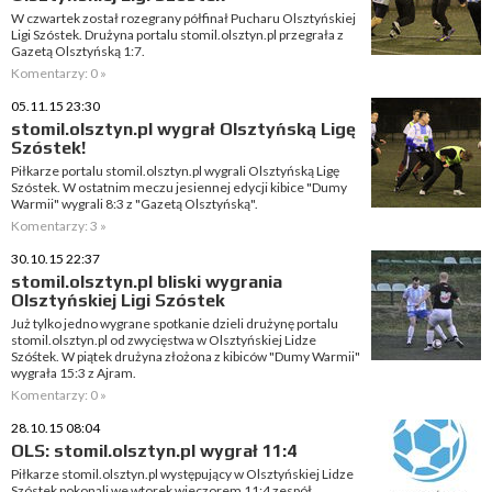
W czwartek został rozegrany półfinał Pucharu Olsztyńskiej
Ligi Szóstek. Drużyna portalu stomil.olsztyn.pl przegrała z
Gazetą Olsztyńską 1:7.
Komentarzy: 0 »
05.11.15 23:30
stomil.olsztyn.pl wygrał Olsztyńską Ligę
Szóstek!
Piłkarze portalu stomil.olsztyn.pl wygrali Olsztyńską Ligę
Szóstek. W ostatnim meczu jesiennej edycji kibice "Dumy
Warmii" wygrali 8:3 z "Gazetą Olsztyńską".
Komentarzy: 3 »
30.10.15 22:37
stomil.olsztyn.pl bliski wygrania
Olsztyńskiej Ligi Szóstek
Już tylko jedno wygrane spotkanie dzieli drużynę portalu
stomil.olsztyn.pl od zwycięstwa w Olsztyńskiej Lidze
Szóśtek. W piątek drużyna złożona z kibiców "Dumy Warmii"
wygrała 15:3 z Ajram.
Komentarzy: 0 »
28.10.15 08:04
OLS: stomil.olsztyn.pl wygrał 11:4
Piłkarze stomil.olsztyn.pl występujący w Olsztyńskiej Lidze
Szóstek pokonali we wtorek wieczorem 11:4 zespół