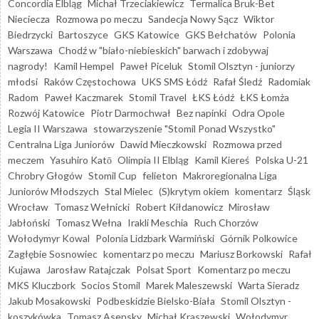
Concordia Elbląg
Michał Trzeciakiewicz
Termalica Bruk-Bet
Nieciecza
Rozmowa po meczu
Sandecja Nowy Sącz
Wiktor
Biedrzycki
Bartoszyce
GKS Katowice
GKS Bełchatów
Polonia
Warszawa
Chodź w "biało-niebieskich" barwach i zdobywaj
nagrody!
Kamil Hempel
Paweł Piceluk
Stomil Olsztyn - juniorzy
młodsi
Raków Częstochowa
UKS SMS Łódź
Rafał Śledź
Radomiak
Radom
Paweł Kaczmarek
Stomil Travel
ŁKS Łódź
ŁKS Łomża
Rozwój Katowice
Piotr Darmochwał
Bez napinki
Odra Opole
Legia II Warszawa
stowarzyszenie "Stomil Ponad Wszystko"
Centralna Liga Juniorów
Dawid Mieczkowski
Rozmowa przed
meczem
Yasuhiro Katō
Olimpia II Elbląg
Kamil Kiereś
Polska U-21
Chrobry Głogów
Stomil Cup
felieton
Makroregionalna Liga
Juniorów Młodszych
Stal Mielec
(S)krytym okiem
komentarz
Śląsk
Wrocław
Tomasz Wełnicki
Robert Kiłdanowicz
Mirosław
Jabłoński
Tomasz Wełna
Irakli Meschia
Ruch Chorzów
Wołodymyr Kowal
Polonia Lidzbark Warmiński
Górnik Polkowice
Zagłębie Sosnowiec
komentarz po meczu
Mariusz Borkowski
Rafał
Kujawa
Jarosław Ratajczak
Polsat Sport
Komentarz po meczu
MKS Kluczbork
Socios Stomil
Marek Maleszewski
Warta Sieradz
Jakub Mosakowski
Podbeskidzie Bielsko-Biała
Stomil Olsztyn -
koszykówka
Tomasz Asensky
Michał Kraszewski
Wołodymyr