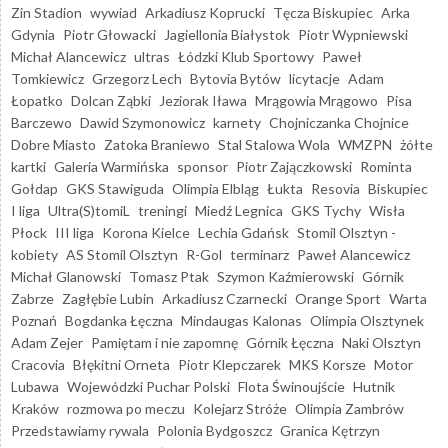
Zin Stadion
wywiad
Arkadiusz Koprucki
Tęcza Biskupiec
Arka
Gdynia
Piotr Głowacki
Jagiellonia Białystok
Piotr Wypniewski
Michał Alancewicz
ultras
Łódzki Klub Sportowy
Paweł
Tomkiewicz
Grzegorz Lech
Bytovia Bytów
licytacje
Adam
Łopatko
Dolcan Ząbki
Jeziorak Iława
Mrągowia Mrągowo
Pisa
Barczewo
Dawid Szymonowicz
karnety
Chojniczanka Chojnice
Dobre Miasto
Zatoka Braniewo
Stal Stalowa Wola
WMZPN
żółte
kartki
Galeria Warmińska
sponsor
Piotr Zajączkowski
Rominta
Gołdap
GKS Stawiguda
Olimpia Elbląg
Łukta
Resovia
Biskupiec
I liga
Ultra(S)tomiL
treningi
Miedź Legnica
GKS Tychy
Wisła
Płock
III liga
Korona Kielce
Lechia Gdańsk
Stomil Olsztyn -
kobiety
AS Stomil Olsztyn
R-Gol
terminarz
Paweł Alancewicz
Michał Glanowski
Tomasz Ptak
Szymon Kaźmierowski
Górnik
Zabrze
Zagłębie Lubin
Arkadiusz Czarnecki
Orange Sport
Warta
Poznań
Bogdanka Łęczna
Mindaugas Kalonas
Olimpia Olsztynek
Adam Zejer
Pamiętam i nie zapomnę
Górnik Łęczna
Naki Olsztyn
Cracovia
Błękitni Orneta
Piotr Klepczarek
MKS Korsze
Motor
Lubawa
Wojewódzki Puchar Polski
Flota Świnoujście
Hutnik
Kraków
rozmowa po meczu
Kolejarz Stróże
Olimpia Zambrów
Przedstawiamy rywala
Polonia Bydgoszcz
Granica Kętrzyn