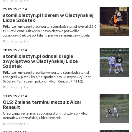
Komentarzy: 0 »
25.09.15 21:14
stomil.olsztyn.pl liderem w Olsztyńskiej
Lidze Szóstek
Piłkarze reprezentujący portal stomil.olsztyn.pl wygrali 25:0
z Eulotki.com. Tak wysokie zwycięstwo pozwoliło
awansować ekipie portalu na pierwszej miejsce w tabeli.
Komentarzy: 0 »
18.09.15 23:14
stomil.olsztyn.pl odnosi drugie
zwycięstwo w Olsztyńskiej Lidze
Szóstek
Piłkarze reprezentujący barwy portalu stomil.olsztyn.pl
rozegrali w piątek kolejne spotkanie w Olsztyńskiej Lidze
Szóstek. Tym razem pokonali Alcar Renault 7:4 (1:2).
Komentarzy: 0 »
13.09.15 23:14
OLS: Zmiana terminu meczu z Alcar
Renault
Uległ zmianie termin spotkania stomil.olsztyn.pl - Alcar
Renault w Olsztyńskiej Lidze Szóstek.
Komentarzy: 0 »