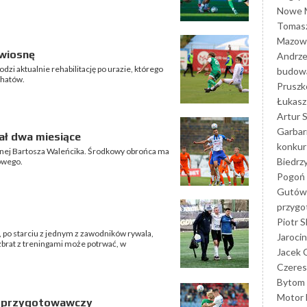
Nowe M
Tomasz
Mazowi
 wiosnę
Andrze
i aktualnie rehabilitację po urazie, którego
budowa
chatów.
Prusz
Łukasz 
Artur 
Garbar
ał dwa miesiące
konkur
tnej Bartosza Waleńcika. Środkowy obrońca ma
Biedrz
owego.
Pogoń 
Gutów
przyg
Piotr S
, po starciu z jednym z zawodników rywala,
Jarocin
ozbrat z treningami może potrwać, w
Jacek 
Czeres
Bytom
Motor 
s przygotowawczy