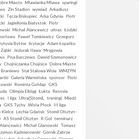
bre Miasto
Mławianka Mława
sparingi
ewo
Zin Stadion
wywiad
Arkadiusz
ki
Tęcza Biskupiec
Arka Gdynia
Piotr
cki
Jagiellonia Białystok
Piotr
ewski
Michał Alancewicz
ultras
Łódzki
portowy
Paweł Tomkiewicz
Grzegorz
Bytovia Bytów
licytacje
Adam Łopatko
 Ząbki
Jeziorak Iława
Mrągowia
wo
Pisa Barczewo
Dawid Szymonowicz
y
Chojniczanka Chojnice
Dobre Miasto
 Braniewo
Stal Stalowa Wola
WMZPN
artki
Galeria Warmińska
sponsor
Piotr
kowski
Rominta Gołdap
GKS
uda
Olimpia Elbląg
Łukta
Resovia
iec
I liga
Ultra(S)tomiL
treningi
Miedź
a
GKS Tychy
Wisła Płock
III liga
 Kielce
Lechia Gdańsk
Stomil Olsztyn -
y
AS Stomil Olsztyn
R-Gol
terminarz
Alancewicz
Michał Glanowski
Tomasz
Szymon Kaźmierowski
Górnik Zabrze
ie Lubin
Arkadiusz Czarnecki
Orange