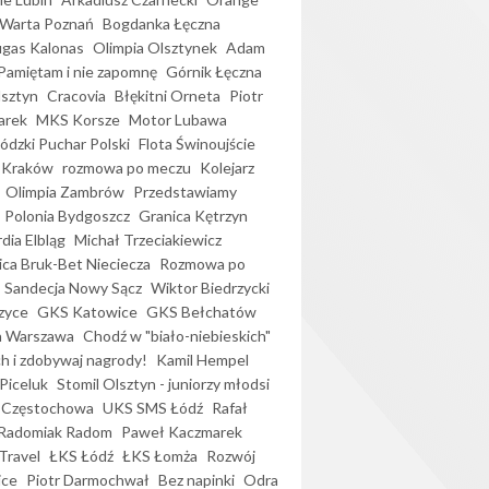
Warta Poznań
Bogdanka Łęczna
gas Kalonas
Olimpia Olsztynek
Adam
Pamiętam i nie zapomnę
Górnik Łęczna
lsztyn
Cracovia
Błękitni Orneta
Piotr
arek
MKS Korsze
Motor Lubawa
dzki Puchar Polski
Flota Świnoujście
 Kraków
rozmowa po meczu
Kolejarz
Olimpia Zambrów
Przedstawiamy
Polonia Bydgoszcz
Granica Kętrzyn
dia Elbląg
Michał Trzeciakiewicz
ica Bruk-Bet Nieciecza
Rozmowa po
Sandecja Nowy Sącz
Wiktor Biedrzycki
zyce
GKS Katowice
GKS Bełchatów
a Warszawa
Chodź w "biało-niebieskich"
h i zdobywaj nagrody!
Kamil Hempel
Piceluk
Stomil Olsztyn - juniorzy młodsi
 Częstochowa
UKS SMS Łódź
Rafał
Radomiak Radom
Paweł Kaczmarek
Travel
ŁKS Łódź
ŁKS Łomża
Rozwój
ice
Piotr Darmochwał
Bez napinki
Odra