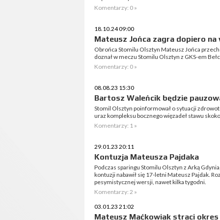
Komentarzy: 0 »
18.10.24 09:00
Mateusz Jońca zagra dopiero na
Obrońca Stomilu Olsztyn Mateusz Jońca przechodz
doznał w meczu Stomilu Olsztyn z GKS-em Beł
Komentarzy: 0 »
08.08.23 15:30
Bartosz Waleńcik będzie pauzow
Stomil Olsztyn poinformował o sytuacji zdrowo
uraz kompleksu bocznego więzadeł stawu skok
Komentarzy: 1 »
29.01.23 20:11
Kontuzja Mateusza Pajdaka
Podczas sparingu Stomilu Olsztyn z Arką Gdynia
kontuzji nabawił się 17-letni Mateusz Pajdak. R
pesymistycznej wersji, nawet kilka tygodni.
Komentarzy: 2 »
03.01.23 21:02
Mateusz Maćkowiak straci okre