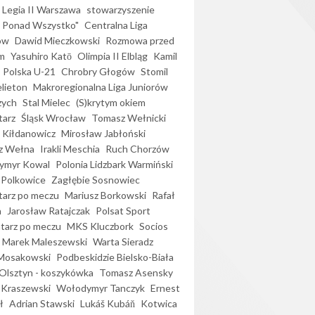
Legia II Warszawa
stowarzyszenie
l Ponad Wszystko"
Centralna Liga
ów
Dawid Mieczkowski
Rozmowa przed
m
Yasuhiro Katō
Olimpia II Elbląg
Kamil
Polska U-21
Chrobry Głogów
Stomil
elieton
Makroregionalna Liga Juniorów
zych
Stal Mielec
(S)krytym okiem
arz
Śląsk Wrocław
Tomasz Wełnicki
 Kiłdanowicz
Mirosław Jabłoński
z Wełna
Irakli Meschia
Ruch Chorzów
ymyr Kowal
Polonia Lidzbark Warmiński
 Polkowice
Zagłębie Sosnowiec
arz po meczu
Mariusz Borkowski
Rafał
a
Jarosław Ratajczak
Polsat Sport
arz po meczu
MKS Kluczbork
Socios
Marek Maleszewski
Warta Sieradz
Mosakowski
Podbeskidzie Bielsko-Biała
 Olsztyn - koszykówka
Tomasz Asensky
 Kraszewski
Wołodymyr Tanczyk
Ernest
ł
Adrian Stawski
Lukáš Kubáň
Kotwica