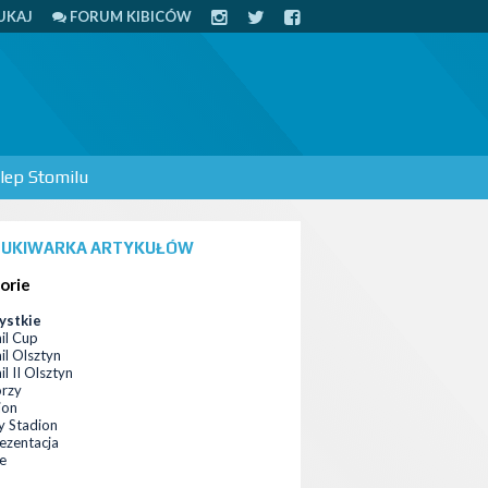
UKAJ
FORUM KIBICÓW
lep Stomilu
UKIWARKA ARTYKUŁÓW
orie
ystkie
il Cup
il Olsztyn
l II Olsztyn
orzy
ion
 Stadion
ezentacja
ce