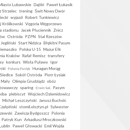
iasto Lubawskie
Dajtki
Paweł Łukasik
 Strzelec
trening
Świt Nowy Dwór
ecki
wyjazd
Robert Tunkiewicz
j Królikowski
Vęgoria Węgorzewo
 stadionu
Jacek Płuciennik
Znicz
ków
Ostróda
PZPN
Stal Rzeszów
Jegliński
Start Nidzica
Błękitni Pasym
Siemaszko
Polska U-15
Mazur Ełk
nia Kraków
Rafał Remisz
transfery
sy
konkurs
Wisła Puławy
Igor
ycki
Huragan Morąg
Polonia Pasłęk
Siedlce
Sokół Ostróda
Piotr Łysiak
 Mały
Olimpia Grudziądz
obóz
otowawczy
sparing
Pasym
Erwin Sak
kiba
plebiscyt
Wojciech Dziemidowicz
Michał Leszczyński
Janusz Bucholc
Czałpiński
stomil.olsztyn.pl
Sylwester
zewski
Zawisza Bydgoszcz
Polonia
Patryk Kun
Arkadiusz Mroczkowski
Lublin
Paweł Głowacki
Emil Wojda