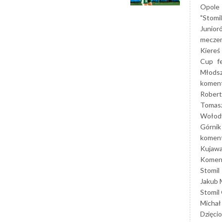
Opole
"Stomi
Junior
mecze
Kiereś
Cup
f
Młods
koment
Robert
Tomas
Wołod
Górnik
koment
Kujaw
Koment
Stomil
Jakub 
Stomil
Michał
Dzięcio