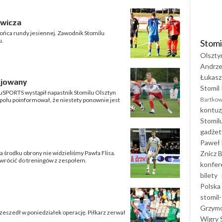
owicza
ońca rundy jesiennej. Zawodnik Stomilu
u.
Stomi
Olszty
Andrze
Łukasz
zjowany
Stomil 
uSPORTS wystąpił napastnik Stomilu Olsztyn
Bartkow
połu poinformował, że niestety ponownie jest
kontuz
Stomil
gadżet
Paweł 
Znicz B
 środku obrony nie widzieliśmy Pawła Flisa.
 wrócić do treningów z zespołem.
konfer
bilety
Polska
stomil-
Grzym
zeszedł w poniedziałek operację. Piłkarz zerwał
Wigry 