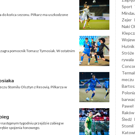
Sport
Mindau
ra do końca sezonu. Piłkarz ma uszkodzone
Zejer
Naki O
Klepcz
Wojewó
Hutnik
e zagra pomocnik Tomasz Tymosiak. W ostatnim
Stróże
rywala
Concor
Termal
meczu
osiaka
Bartos
zu Stomilu Olsztyn z Resovią. Piłkarza w
Poloni
barwac
Paweł 
Raków
bieg
Śledź
 następnym tygodniu przejdzie zabieg w
Stomil 
obrębie spojenia łonowego.
Katow