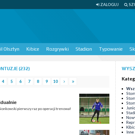
ZALOGUJ
SZ
l Olsztyn
Kibice
Rozgrywki
Stadion
Typowanie
Sk
NTUZJE (232)
WYSZ
Kateg
4
5
6
7
8
9
10
Wsz
Stom
Stom
dualnie
Stomi
Juni
Sionkowski pierwszy raz po operacji trenował
Stad
Nowy
Repr
Kibi
Inne