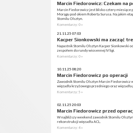
Marcin Fiedorowicz: Czekam na 
Marcin Fiedorowicz jest blisko cztery miesiące p
Morągu pod okiem Roberta Surusa. Na jakim etapi
Stomilu Olsztyn.
Komentarzy: 0 »
21.11.25 07:03
Kacper Sionkowski ma zacząć tr
Napastnik Stomilu Olsztyn Kacper Sionkowski od
zespołem do rundy wiosennej IV ligi.
Komentarzy: 0 »
10.11.25 08:20
Marcin Fiedorowicz po operacji
Zawodnik Stomilu Olsztyn Marcin Fiedorowicz w
więzadła krzyżowego przedniego oraz więzadła
Komentarzy: 5 »
02.11.25 20:03
Marcin Fiedorowicz przed operac
W najbliższy weekend zawodnik Stomilu Olsztyn
rekonstrukcji więzadła ACL.
Komentarzy: 4 »