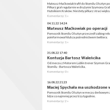
Mateusz Maćkowiak trafił do Stomilu Olsztyn po
Piłkarz grał regularnie w drużynie Szymona G
Hutnikiem Kraków. Niestety piłkarz straci więk
Komentarzy: 1 »
04.11.22 14:24
Mateusz Maćkowiak po operacji
Pomocnik Stomilu Olsztyn przeszedł zabieg reko
poinformował klub za pośrednictwem twittera.
Komentarzy: 1 »
31.08.22 17:40
Kontuzja Bartosz Waleńcika
Od meczu z Motorem Lublin trener Szymon Gra
Stomilu - Bartosza Waleńcika.
Komentarzy: 0 »
16.08.22 21:23
Maciej Spychała ma uszkodzone 
Pomocnik Stomilu Olsztyn w meczu derbowym z Oli
lidze co najmniej przez trzy tygodnie.
Komentarzy: 2 »