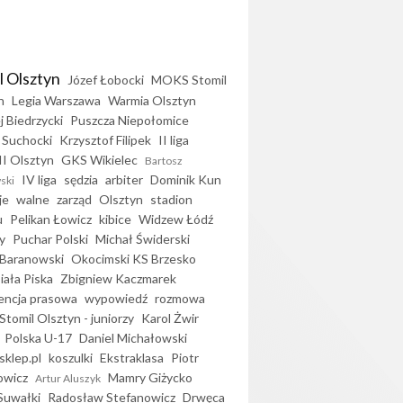
l Olsztyn
Józef Łobocki
MOKS Stomil
n
Legia Warszawa
Warmia Olsztyn
j Biedrzycki
Puszcza Niepołomice
 Suchocki
Krzysztof Filipek
II liga
II Olsztyn
GKS Wikielec
Bartosz
IV liga
sędzia
arbiter
Dominik Kun
ski
je
walne
zarząd
Olsztyn
stadion
u
Pelikan Łowicz
kibice
Widzew Łódź
y
Puchar Polski
Michał Świderski
Baranowski
Okocimski KS Brzesko
iała Piska
Zbigniew Kaczmarek
encja prasowa
wypowiedź
rozmowa
Stomil Olsztyn - juniorzy
Karol Żwir
Polska U-17
Daniel Michałowski
sklep.pl
koszulki
Ekstraklasa
Piotr
owicz
Mamry Giżycko
Artur Aluszyk
Suwałki
Radosław Stefanowicz
Drwęca