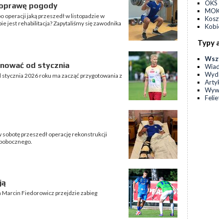
OKS 
poprawę pogody
MOKS
o operacji jaką przeszedł w listopadzie w
Kos
e jest rehabilitacja? Zapytaliśmy się zawodnika
Kobi
Typy 
Wsz
enować od stycznia
Wia
Wyda
 stycznia 2026 roku ma zacząć przygotowania z
Arty
Wyw
Feli
 sobotę przeszedł operację rekonstrukcji
 pobocznego.
ją
 Marcin Fiedorowicz przejdzie zabieg