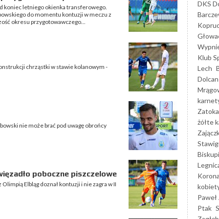
DKS Do
d koniec letniego okienka transferowego.
Barcz
rabowskiego do momentu kontuzji w meczu z
szość okresu przygotowawczego...
Kopruc
Głowa
Wypni
Klub S
nstrukcji chrząstki w stawie kolanowym -
Lech
Dolcan
Mrągo
karnet
Zatoka
żółte k
bowski nie może brać pod uwagę obrońcy
Zającz
Stawig
Biskup
Legnic
więzadło poboczne piszczelowe
Korona
mpią Elbląg doznał kontuzji i nie zagra w II
kobiet
Paweł 
Ptak
Zagłęb