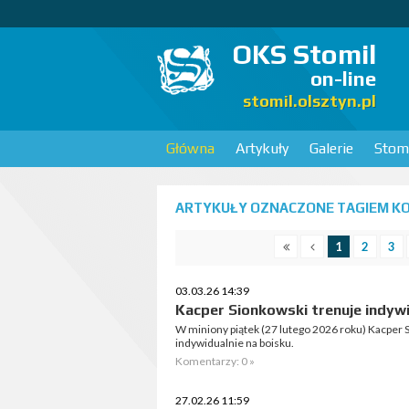
OKS Stomil
on-line
stomil.olsztyn.pl
Główna
Artykuły
Galerie
Stomi
ARTYKUŁY OZNACZONE TAGIEM KO
1
2
3
03.03.26 14:39
Kacper Sionkowski trenuje indywi
W miniony piątek (27 lutego 2026 roku) Kacper 
indywidualnie na boisku.
Komentarzy: 0 »
27.02.26 11:59