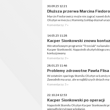
30.09.25 12:21
Dłuższa przerwa Marcina Fiedor
Marcin Fiedorowicz może nie zagrać nawet do k
Olsztyn w meczu z Romintą Gołdap doznał uraz
Komentarzy: 7 »
14.05.25 11:28
Kacper Sionkowski znowu kontu
We wtorkowym programie "Trzeciak" na kanale 
Kacper Sionkowski. Napastnik olsztyńskiego zes
kontuzjowany.
Komentarzy: 3 »
28.01.25 11:46
Problemy zdrowotne Pawła Flisa
W ostatnim sparingu Stomilu Olsztyn w Łomży na
Zawodnik ma uraz, ale w najbliższych dniach ma
Komentarzy: 5 »
22.10.24 12:53
Kacper Sionkowski po operacji
Napastnik Stomilu Olsztyn Kacper Sionkowski pr
więzadło krzyżowe w kolanie.