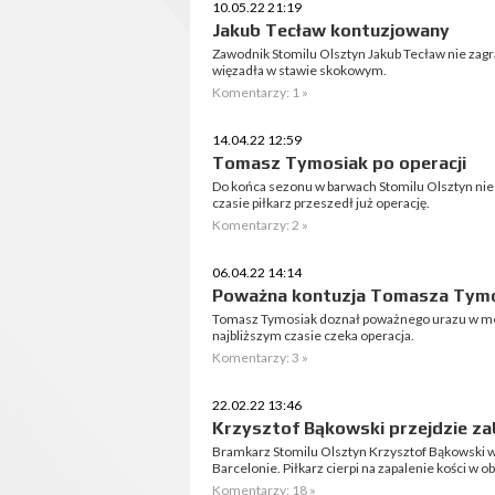
10.05.22 21:19
Jakub Tecław kontuzjowany
Zawodnik Stomilu Olsztyn Jakub Tecław nie zag
więzadła w stawie skokowym.
Komentarzy: 1 »
14.04.22 12:59
Tomasz Tymosiak po operacji
Do końca sezonu w barwach Stomilu Olsztyn ni
czasie piłkarz przeszedł już operację.
Komentarzy: 2 »
06.04.22 14:14
Poważna kontuzja Tomasza Tym
Tomasz Tymosiak doznał poważnego urazu w mec
najbliższym czasie czeka operacja.
Komentarzy: 3 »
22.02.22 13:46
Krzysztof Bąkowski przejdzie za
Bramkarz Stomilu Olsztyn Krzysztof Bąkowski w
Barcelonie. Piłkarz cierpi na zapalenie kości w 
Komentarzy: 18 »