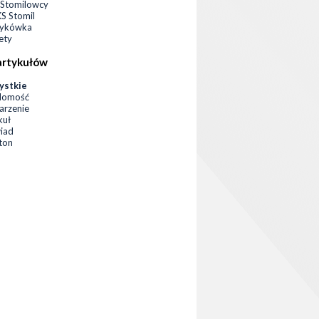
Stomilowcy
 Stomil
zykówka
ety
artykułów
ystkie
domość
rzenie
kuł
iad
eton