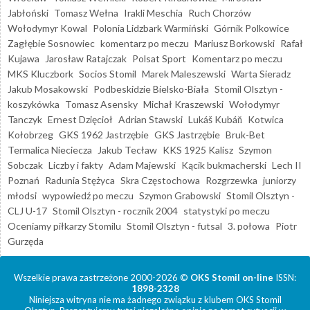
Jabłoński
Tomasz Wełna
Irakli Meschia
Ruch Chorzów
Wołodymyr Kowal
Polonia Lidzbark Warmiński
Górnik Polkowice
Zagłębie Sosnowiec
komentarz po meczu
Mariusz Borkowski
Rafał
Kujawa
Jarosław Ratajczak
Polsat Sport
Komentarz po meczu
MKS Kluczbork
Socios Stomil
Marek Maleszewski
Warta Sieradz
Jakub Mosakowski
Podbeskidzie Bielsko-Biała
Stomil Olsztyn -
koszykówka
Tomasz Asensky
Michał Kraszewski
Wołodymyr
Tanczyk
Ernest Dzięcioł
Adrian Stawski
Lukáš Kubáň
Kotwica
Kołobrzeg
GKS 1962 Jastrzębie
GKS Jastrzębie
Bruk-Bet
Termalica Nieciecza
Jakub Tecław
KKS 1925 Kalisz
Szymon
Sobczak
Liczby i fakty
Adam Majewski
Kącik bukmacherski
Lech II
Poznań
Radunia Stężyca
Skra Częstochowa
Rozgrzewka
juniorzy
młodsi
wypowiedź po meczu
Szymon Grabowski
Stomil Olsztyn -
CLJ U-17
Stomil Olsztyn - rocznik 2004
statystyki po meczu
Oceniamy piłkarzy Stomilu
Stomil Olsztyn - futsal
3. połowa
Piotr
Gurzęda
Wszelkie prawa zastrzeżone 2000-2026 ©
OKS Stomil on-line
ISSN:
1898-2328
Niniejsza witryna nie ma żadnego związku z klubem OKS Stomil