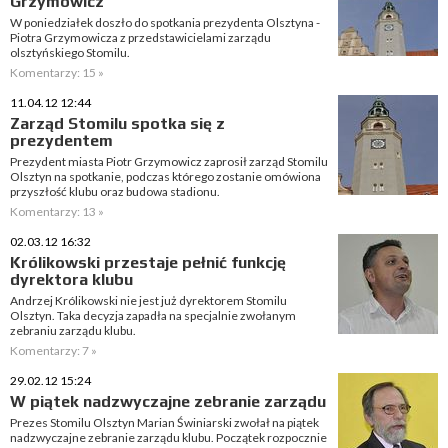
Grzymowicz
W poniedziałek doszło do spotkania prezydenta Olsztyna -
Piotra Grzymowicza z przedstawicielami zarządu
olsztyńskiego Stomilu.
Komentarzy: 15 »
11.04.12 12:44
Zarząd Stomilu spotka się z
prezydentem
Prezydent miasta Piotr Grzymowicz zaprosił zarząd Stomilu
Olsztyn na spotkanie, podczas którego zostanie omówiona
przyszłość klubu oraz budowa stadionu.
Komentarzy: 13 »
02.03.12 16:32
Królikowski przestaje pełnić funkcję
dyrektora klubu
Andrzej Królikowski nie jest już dyrektorem Stomilu
Olsztyn. Taka decyzja zapadła na specjalnie zwołanym
zebraniu zarządu klubu.
Komentarzy: 7 »
29.02.12 15:24
W piątek nadzwyczajne zebranie zarządu
Prezes Stomilu Olsztyn Marian Świniarski zwołał na piątek
nadzwyczajne zebranie zarządu klubu. Początek rozpocznie