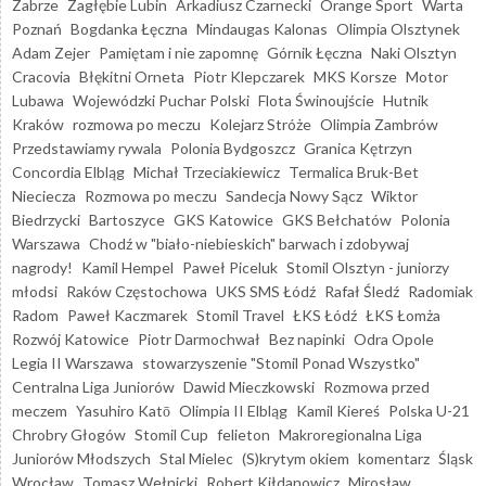
Zabrze
Zagłębie Lubin
Arkadiusz Czarnecki
Orange Sport
Warta
Poznań
Bogdanka Łęczna
Mindaugas Kalonas
Olimpia Olsztynek
Adam Zejer
Pamiętam i nie zapomnę
Górnik Łęczna
Naki Olsztyn
Cracovia
Błękitni Orneta
Piotr Klepczarek
MKS Korsze
Motor
Lubawa
Wojewódzki Puchar Polski
Flota Świnoujście
Hutnik
Kraków
rozmowa po meczu
Kolejarz Stróże
Olimpia Zambrów
Przedstawiamy rywala
Polonia Bydgoszcz
Granica Kętrzyn
Concordia Elbląg
Michał Trzeciakiewicz
Termalica Bruk-Bet
Nieciecza
Rozmowa po meczu
Sandecja Nowy Sącz
Wiktor
Biedrzycki
Bartoszyce
GKS Katowice
GKS Bełchatów
Polonia
Warszawa
Chodź w "biało-niebieskich" barwach i zdobywaj
nagrody!
Kamil Hempel
Paweł Piceluk
Stomil Olsztyn - juniorzy
młodsi
Raków Częstochowa
UKS SMS Łódź
Rafał Śledź
Radomiak
Radom
Paweł Kaczmarek
Stomil Travel
ŁKS Łódź
ŁKS Łomża
Rozwój Katowice
Piotr Darmochwał
Bez napinki
Odra Opole
Legia II Warszawa
stowarzyszenie "Stomil Ponad Wszystko"
Centralna Liga Juniorów
Dawid Mieczkowski
Rozmowa przed
meczem
Yasuhiro Katō
Olimpia II Elbląg
Kamil Kiereś
Polska U-21
Chrobry Głogów
Stomil Cup
felieton
Makroregionalna Liga
Juniorów Młodszych
Stal Mielec
(S)krytym okiem
komentarz
Śląsk
Wrocław
Tomasz Wełnicki
Robert Kiłdanowicz
Mirosław