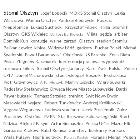
Stomil Olsztyn
Józef Łobocki
MOKS Stomil Olsztyn
Legia
Warszawa
Warmia Olsztyn
Andrzej Biedrzycki
Puszcza
Niepołomice
Łukasz Suchocki
Krzysztof Filipek
II liga
Stomil II
Olsztyn
GKS Wikielec
IV liga
sędzia
arbiter
Bartosz Bartkowski
Dominik Kun
kontuzje
walne
zarząd
Olsztyn
stadion Stomilu
Pelikan Łowicz
kibice
Widzew Łódź
gadżety
Puchar Polski
Michał
Świderski
Paweł Baranowski
Okocimski KS Brzesko
Znicz Biała
Piska
Zbigniew Kaczmarek
konferencja prasowa
wypowiedź
rozmowa
bilety
Stomil Olsztyn - juniorzy
Karol Żwir
Polska
Polska
U-17
Daniel Michałowski
stomil-sklep.pl
koszulki
Ekstraklasa
Piotr Grzymowicz
Mamry Giżycko
Wigry Suwałki
Artur Aluszyk
Radosław Stefanowicz
Drwęca Nowe Miasto Lubawskie
Dajtki
Paweł Łukasik
Tomasz Strzelec
trening
Świt Nowy Dwór
Mazowiecki
wyjazd
Robert Tunkiewicz
Andrzej Królikowski
Vęgoria Węgorzewo
budowa stadionu
Jacek Płuciennik
Znicz
Pruszków
Ostróda
PZPN
Stal Rzeszów
Łukasz Jegliński
Start
Nidzica
Błękitni Pasym
Artur Siemaszko
Polska U-15
Mazur Ełk
Garbarnia Kraków
Rafał Remisz
transfery
konkursy
konkurs
Wisła Puławy
Igor Biedrzycki
Huragan Morąg
Pogoń
Polonia Pasłęk