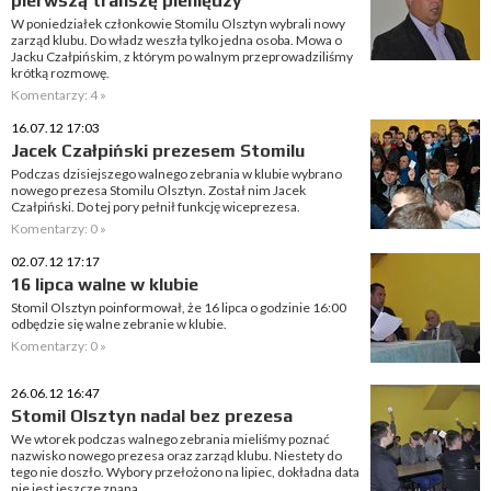
pierwszą transzę pieniędzy
W poniedziałek członkowie Stomilu Olsztyn wybrali nowy
zarząd klubu. Do władz weszła tylko jedna osoba. Mowa o
Jacku Czałpińskim, z którym po walnym przeprowadziliśmy
krótką rozmowę.
Komentarzy: 4 »
16.07.12 17:03
Jacek Czałpiński prezesem Stomilu
Podczas dzisiejszego walnego zebrania w klubie wybrano
nowego prezesa Stomilu Olsztyn. Został nim Jacek
Czałpiński. Do tej pory pełnił funkcję wiceprezesa.
Komentarzy: 0 »
02.07.12 17:17
16 lipca walne w klubie
Stomil Olsztyn poinformował, że 16 lipca o godzinie 16:00
odbędzie się walne zebranie w klubie.
Komentarzy: 0 »
26.06.12 16:47
Stomil Olsztyn nadal bez prezesa
We wtorek podczas walnego zebrania mieliśmy poznać
nazwisko nowego prezesa oraz zarząd klubu. Niestety do
tego nie doszło. Wybory przełożono na lipiec, dokładna data
nie jest jeszcze znana.