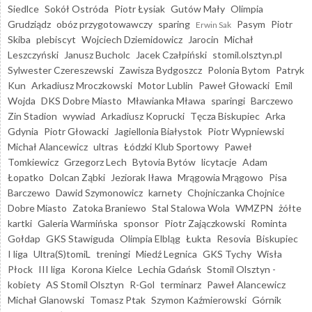
Siedlce
Sokół Ostróda
Piotr Łysiak
Gutów Mały
Olimpia
Grudziądz
obóz przygotowawczy
sparing
Pasym
Piotr
Erwin Sak
Skiba
plebiscyt
Wojciech Dziemidowicz
Jarocin
Michał
Leszczyński
Janusz Bucholc
Jacek Czałpiński
stomil.olsztyn.pl
Sylwester Czereszewski
Zawisza Bydgoszcz
Polonia Bytom
Patryk
Kun
Arkadiusz Mroczkowski
Motor Lublin
Paweł Głowacki
Emil
Wojda
DKS Dobre Miasto
Mławianka Mława
sparingi
Barczewo
Zin Stadion
wywiad
Arkadiusz Koprucki
Tęcza Biskupiec
Arka
Gdynia
Piotr Głowacki
Jagiellonia Białystok
Piotr Wypniewski
Michał Alancewicz
ultras
Łódzki Klub Sportowy
Paweł
Tomkiewicz
Grzegorz Lech
Bytovia Bytów
licytacje
Adam
Łopatko
Dolcan Ząbki
Jeziorak Iława
Mrągowia Mrągowo
Pisa
Barczewo
Dawid Szymonowicz
karnety
Chojniczanka Chojnice
Dobre Miasto
Zatoka Braniewo
Stal Stalowa Wola
WMZPN
żółte
kartki
Galeria Warmińska
sponsor
Piotr Zajączkowski
Rominta
Gołdap
GKS Stawiguda
Olimpia Elbląg
Łukta
Resovia
Biskupiec
I liga
Ultra(S)tomiL
treningi
Miedź Legnica
GKS Tychy
Wisła
Płock
III liga
Korona Kielce
Lechia Gdańsk
Stomil Olsztyn -
kobiety
AS Stomil Olsztyn
R-Gol
terminarz
Paweł Alancewicz
Michał Glanowski
Tomasz Ptak
Szymon Kaźmierowski
Górnik