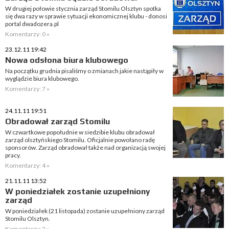
W drugiej połowie stycznia zarząd Stomilu Olsztyn spotka
się dwa razy w sprawie sytuacji ekonomicznej klubu - donosi
portal dwadozera.pl
Komentarzy: 0 »
23.12.11 19:42
Nowa odsłona biura klubowego
Na początku grudnia pisaliśmy o zmianach jakie nastąpiły w
wyglądzie biura klubowego.
Komentarzy: 7 »
24.11.11 19:51
Obradował zarząd Stomilu
W czwartkowe popołudnie w siedzibie klubu obradował
zarząd olsztyńskiego Stomilu. Oficjalnie powołano radę
sponsorów. Zarząd obradował także nad organizacją swojej
pracy.
Komentarzy: 4 »
21.11.11 13:52
W poniedziałek zostanie uzupełniony
zarząd
W poniedziałek (21 listopada) zostanie uzupełniony zarząd
Stomilu Olsztyn.
Komentarzy: 2 »