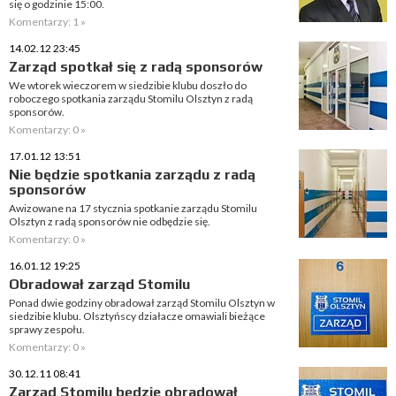
się o godzinie 15:00.
Komentarzy: 1 »
14.02.12 23:45
Zarząd spotkał się z radą sponsorów
We wtorek wieczorem w siedzibie klubu doszło do
roboczego spotkania zarządu Stomilu Olsztyn z radą
sponsorów.
Komentarzy: 0 »
17.01.12 13:51
Nie będzie spotkania zarządu z radą
sponsorów
Awizowane na 17 stycznia spotkanie zarządu Stomilu
Olsztyn z radą sponsorów nie odbędzie się.
Komentarzy: 0 »
16.01.12 19:25
Obradował zarząd Stomilu
Ponad dwie godziny obradował zarząd Stomilu Olsztyn w
siedzibie klubu. Olsztyńscy działacze omawiali bieżące
sprawy zespołu.
Komentarzy: 0 »
30.12.11 08:41
Zarząd Stomilu będzie obradował