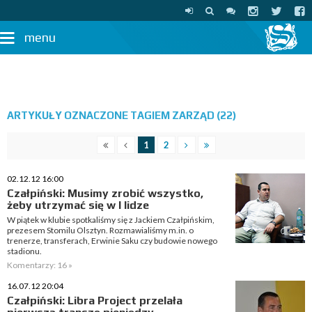
menu
ARTYKUŁY OZNACZONE TAGIEM ZARZĄD (22)
1
2
02.12.12 16:00
Czałpiński: Musimy zrobić wszystko,
żeby utrzymać się w I lidze
W piątek w klubie spotkaliśmy się z Jackiem Czałpińskim,
prezesem Stomilu Olsztyn. Rozmawialiśmy m.in. o
trenerze, transferach, Erwinie Saku czy budowie nowego
stadionu.
Komentarzy: 16 »
16.07.12 20:04
Czałpiński: Libra Project przelała